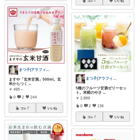
コレ
いいね
まつ子|アラフィフ主婦のときめくモノ
まつ子|アラフィフ主婦のときめくモノ
ますや「玄米甘酒」500ml。玄
米からつく
...
5種のフルーツ甘酒ゼリーセッ
￥
495～
ト。米糀のやさ
...
0
2
244
￥
2,999
0
2
136
コレ
いいね
コレ
いいね