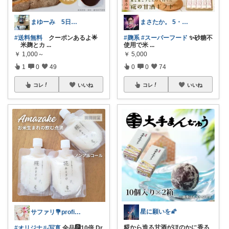
まゆーみ 5日子供服と📱ケース感謝💖
まさたか。 5・6日の経由購入感謝🙏
#送料無料
クーポンあるよ🌟
#麹系
#スーパーフード
✨砂糖不
米麹とカ
...
使用で米
...
￥
1,000～
￥
5,000
1
0
49
0
0
74
コレ
いいね
コレ
いいね
星に願いを🌠
サファリ‎💐profileにてお礼
糀から造る甘酒がほのかに香る
#オリジナル写真
全品🅿️10倍 Dr