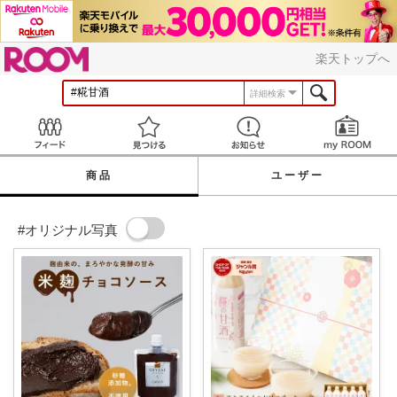
ROOM
楽天トップへ
詳細検索
Feed
見つける
お知らせ
商品
ユーザー
#オリジナル写真