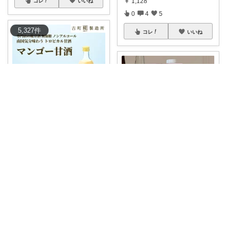
￥
1,128
コレ
いいね
0
4
5
5,327
件
コレ
いいね
DADAKO
🥭「甘酒は好きだけど、いつも
の味に飽きた♡
...
4人と1匹🐶
￥
1,950
0
0
1
福光屋の甘酒、もうこれに乗り
換えました♡
...
￥
702
コレ
いいね
0
0
3
コレ
いいね