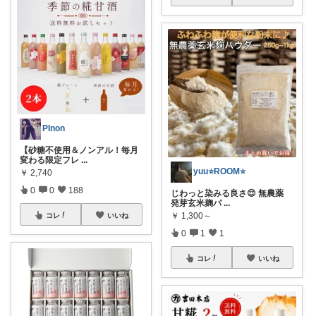
PInon
【砂糖不使用＆ノンアル！毎月
変わる限定フレ
...
yuu⭐️ROOM⭐️
￥
2,740
0
0
188
じわっと染みる良さ😌 無農薬
発芽玄米麹パ
...
￥
1,300～
コレ
いいね
0
1
1
コレ
いいね