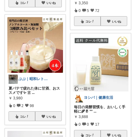
￥
3,350
コレ
いいね
0
5
72
コレ
いいね
ぷぷ｜昭和レトロの器好き
夏バテで疲れた体に甘酒、おス
スメです✨ 古
...
ヨシバ｜健康生活
￥
3,980
0
2
98
毎日の発酵習慣を、おいしく手
軽に🌾🥛 **
...
￥
3,888
コレ
いいね
0
0
17
コレ
いいね