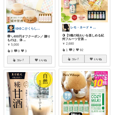
レモ・ネード ✦ セレクト 🍋
ゆゆこ@くらしを楽に便利に✨
🍋【5種の味わいを楽しめる紀
🉐＼400円オフクーポン／ 贈り
州フルーツ甘酒
...
ものは、体
...
￥
2,680
￥
5,000
1
2
92
0
0
3
コレ
いいね
コレ
いいね