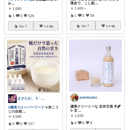
薄皮で、こし餡
...
in
...
￥
2,400～
￥
1,680
1
0
56
1
0
526
コレ
いいね
コレ
いいね
anmitsuko
まさたか。 5・6日の経由購入感謝🙏
濃厚クリーミーな 玄米甘酒 🥛🌾
#麹系
#スーパーフード
✨米こう
✨ 玄
...
じの自然
...
￥
1,836
￥
4,590
0
0
8
0
0
157