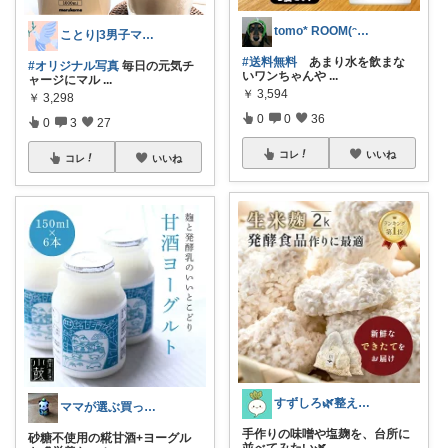
tomo* ROOM(ᵔᴥᵔ)♪
ことり|3男子ママのRoom
#送料無料
あまり水を飲まな
#オリジナル写真
毎日の元気チ
いワンちゃんや
...
ャージにマル
...
￥
3,594
￥
3,298
0
0
36
0
3
27
コレ
いいね
コレ
いいね
すずしろ🌿整えながら、ゆるく暮らす
ママが選ぶ買ってよかった🌸育児🌸防災
手作りの味噌や塩麹を、台所に
砂糖不使用の糀甘酒+ヨーグル