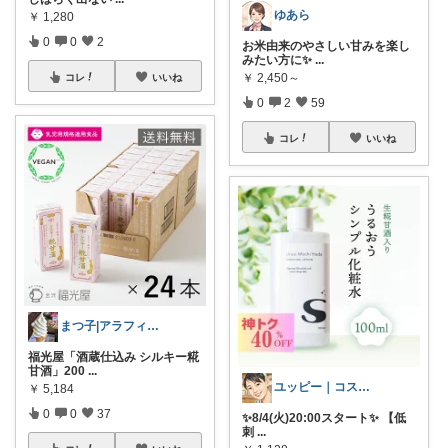
ゆあら
￥
1,280
0
0
2
お米由来のやさしい甘みを楽し
みたい方に✨
...
￥
2,450～
コレ
いいね
0
2
59
コレ
いいね
まつ子|アラフィフ主婦のときめくモノ
福光屋「酒蔵仕込み シルキー糀
甘酒」200
...
ユッピー｜コスメと子育てROOM
￥
5,184
0
0
37
✨8/4(火)20:00スタート✨ 【低
刺
...