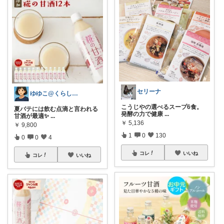
セリーナ
ゆゆこ@くらしを楽に便利に✨
こうじやの選べるスープ6食。
夏バテには飲む点滴と言われる
発酵の力で健康
...
甘酒が最適✨
...
￥
5,136
￥
9,800
1
0
130
0
0
4
コレ
いいね
コレ
いいね