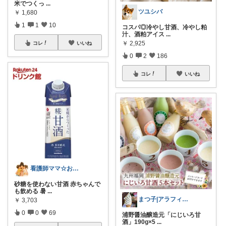
米でつくっ
...
ツユシバ
￥
1,680
1
1
10
コスパ◎冷やし甘酒、冷やし粕
汁、酒粕アイス
...
￥
2,925
コレ
いいね
0
2
186
コレ
いいね
看護師ママ☆おすすめROOM
砂糖を使わない甘酒 赤ちゃんで
も飲める 暑
...
まつ子|アラフィフ主婦のときめくモノ
￥
3,703
0
0
69
浦野醤油醸造元「にじいろ甘
酒」190g×5
...