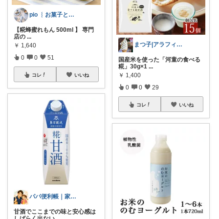
pio ︴お菓子と暮らしのおすすめ
【糀蜂蜜れもん 500ml 】 専門
店の
...
まつ子|アラフィフ主婦のときめくモノ
￥
1,640
0
0
51
国産米を使った「河童の食べる
糀」30g×1
...
￥
1,400
コレ
いいね
0
0
29
コレ
いいね
パパ便利帳｜家族のお買い物日記
甘酒でここまでの味と安心感は
しばらく出ない
...