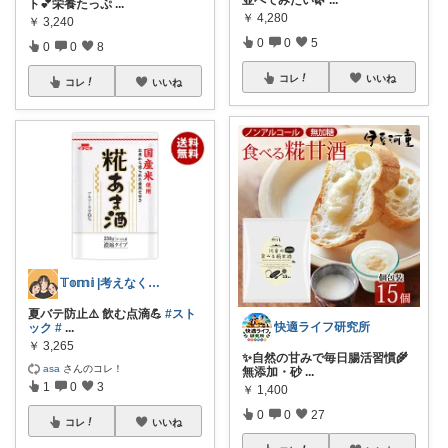
並べてみたい🌿
...
ト💕栄養たっぷ
...
￥
4,280
￥
3,240
0
0
5
0
0
8
コレ
いいね
コレ
いいね
𝕋𝕠𝕞𝕚 |考えなくていい暮らし
夏バテ防止⚠️ 飲む点滴💪
#スト
快適ライフ研究所
ック
#
...
￥
3,265
✨自然の甘みで毎日腸活習慣🌾
asa
さんのコレ！
無添加・砂
...
1
0
3
￥
1,400
0
0
27
コレ
いいね