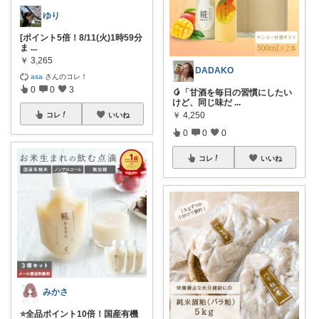
ゆり
[ポイント5倍！8/11(火)1時59分
ま
...
￥
3,265
DADAKO
asa
さんのコレ！
0
0
3
🥭「甘酒を毎日の習慣にしたい
けど、同じ味だ
...
￥
4,250
コレ
いいね
0
0
0
コレ
いいね
みかさ
⭐️全品ポイント10倍！国産有機