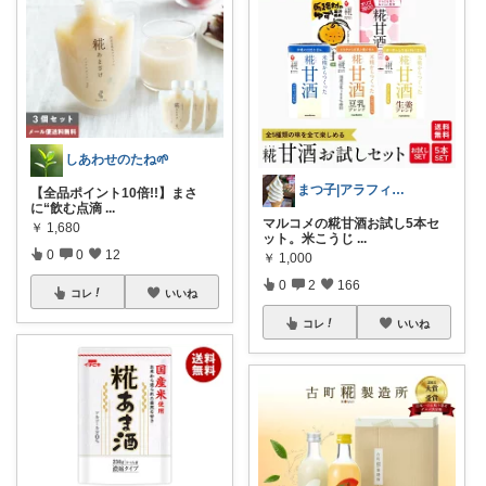
しあわせのたね🌱
まつ子|アラフィフ主婦のときめくモノ
【全品ポイント10倍!!】まさ
に“飲む点滴
...
マルコメの糀甘酒お試し5本セ
￥
1,680
ット。米こうじ
...
0
0
12
￥
1,000
0
2
166
コレ
いいね
コレ
いいね