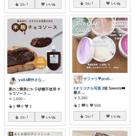
コレ
いいね
コレ
いいね
サファリ‎💐profileにてお礼
𝕪𝕦𝕜𝕚🎁外さない手土産お菓子
#オリジナル写真
3枚 Sweets🎟
夏のご褒美に✨ 🎈砂糖不使用 チ
最大
...
ョコソース
...
￥
5,380
￥
1,000～
2
6
608
0
0
3
コレ
いいね
コレ
いいね