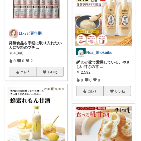
ほっと更年期
発酵食品を手軽に取り入れたい
人に💡糀のプチ
...
Noa_Shokuiku
￥
4,840
0
0
2
🌾 わが家で愛用している、やさ
しい甘さの甘
...
￥
2,592
コレ
いいね
0
0
0
コレ
いいね