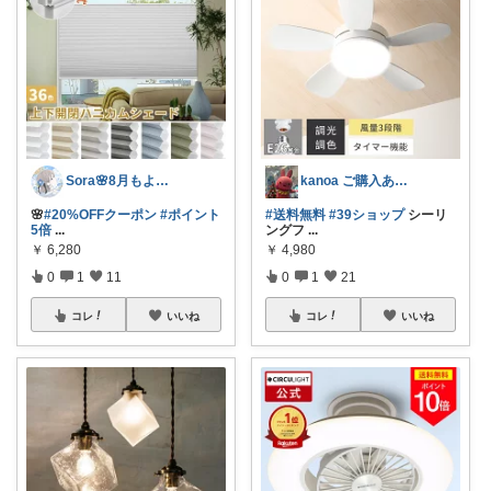
Sora🌸8月もよろしくね
kanoa ご購入ありがとうございます
🌸
#20%OFFクーポン
#ポイント
#送料無料
#39ショップ
シーリ
5倍
...
ングフ
...
￥
6,280
￥
4,980
0
1
11
0
1
21
コレ
いいね
コレ
いいね