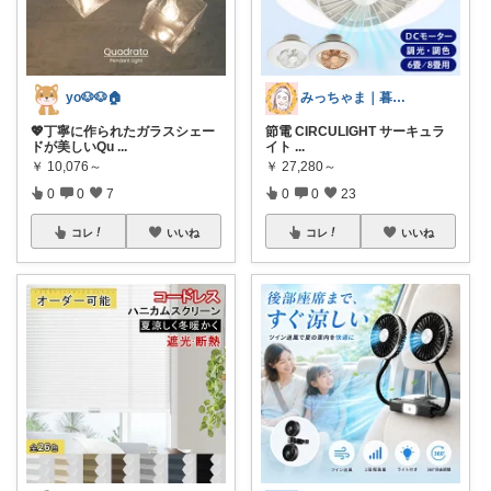
yo🐶🐶🏠
みっちゃま｜暮らし整うお買い物🌿
💖丁寧に作られたガラスシェー
節電 CIRCULIGHT サーキュラ
ドが美しいQu
...
イト
...
￥
10,076～
￥
27,280～
0
0
7
0
0
23
コレ
いいね
コレ
いいね