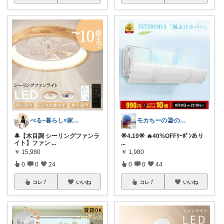
べる~暮らし×家事をラクに快適に
モカちーの🏖️のんびりライフ🐈✨
🔔【木目調 シーリングファンラ
🌟4.19🌟 🔥40%OFFｸｰﾎﾟﾝあり
イト】ファン
...
...
￥
15,980
￥
1,980
0
0
24
0
0
44
コレ
いいね
コレ
いいね