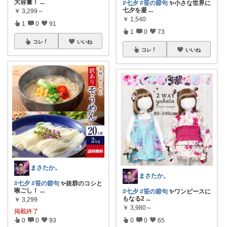
大容量！
...
#七夕
#笹の節句
✨小さな世界に
七夕を凝
...
￥
3,299～
￥
1,540
1
0
91
1
0
73
コレ
いいね
コレ
いいね
まさたか。
まさたか。
#七夕
#笹の節句
✨抜群のコシと
喉ごし！
...
#七夕
#笹の節句
✨ワンピースに
もなる2
...
￥
3,299
￥
3,980～
掲載終了
0
0
93
0
0
65