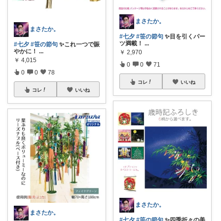
まさたか。
まさたか。
#七夕
#笹の節句
✨目を引くパー
ツ満載！
...
#七夕
#笹の節句
✨これ一つで賑
やかに！
...
￥
2,970
￥
4,015
0
0
71
0
0
78
コレ
いいね
コレ
いいね
まさたか。
まさたか。
#七夕
#笹の節句
✨四季折々の美