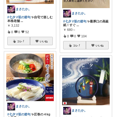
まさたか。
まさたか。
#七夕
#笹の節句
✨自宅で楽しむ
本格老舗
...
#七夕
#笹の節句
✨最厚口の高級
紙！すぐ
...
￥
3,132
￥
680～
0
0
52
0
0
104
コレ
いいね
コレ
いいね
まさたか。
まさたか。
#七夕
#笹の節句
✨圧巻の４kg