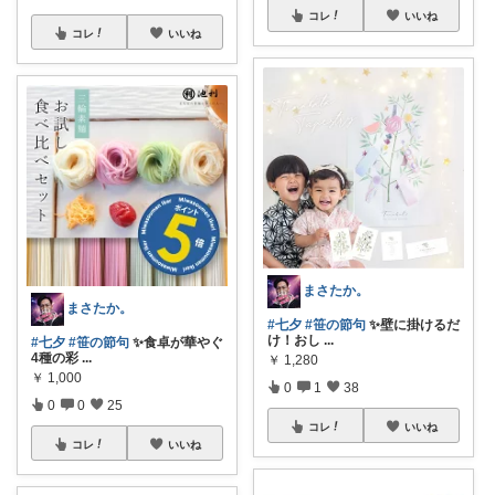
コレ
いいね
コレ
いいね
まさたか。
まさたか。
#七夕
#笹の節句
✨壁に掛けるだ
け！おし
...
#七夕
#笹の節句
✨食卓が華やぐ
4種の彩
...
￥
1,280
￥
1,000
0
1
38
0
0
25
コレ
いいね
コレ
いいね