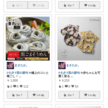
コレ
いいね
コレ
いいね
まさたか。
まさたか。
#七夕
#笹の節句
✨極上のコシと
#七夕
#笹の節句
✨赤ちゃんを可
喉ごし！
...
愛く彩る
...
￥
1,000
￥
4,210
0
0
112
1
0
55
コレ
いいね
コレ
いいね