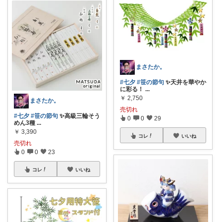
まさたか。
#七夕
#笹の節句
✨天井を華やか
に彩る！
...
￥
2,750
まさたか。
売切れ
#七夕
#笹の節句
✨高級三輪そう
0
0
29
めん3種
...
￥
3,390
コレ
いいね
売切れ
0
0
23
コレ
いいね