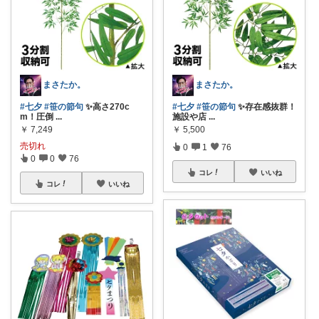
まさたか。
まさたか。
#七夕
#笹の節句
✨高さ270c
#七夕
#笹の節句
✨存在感抜群！
m！圧倒
...
施設や店
...
￥
7,249
￥
5,500
売切れ
0
1
76
0
0
76
コレ
いいね
コレ
いいね