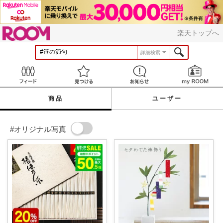
ROOM
楽天トップへ
詳細検索
Feed
見つける
お知らせ
商品
ユーザー
#オリジナル写真