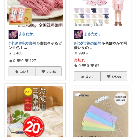
まさたか。
まさたか。
#七夕
#笹の節句
✨食欲そそるピ
#七夕
#笹の節句
✨色鮮やかで可
ンク色！
...
愛い女の
...
￥
1,480
￥
999～
売切れ
0
0
127
0
0
67
コレ
いいね
コレ
いいね