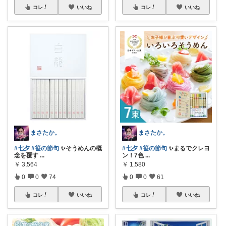
コレ
いいね
コレ
いいね
まさたか。
まさたか。
#七夕
#笹の節句
✨そうめんの概
#七夕
#笹の節句
✨まるでクレヨ
念を覆す
...
ン！7色
...
￥
3,564
￥
1,580
0
0
74
0
0
61
コレ
いいね
コレ
いいね