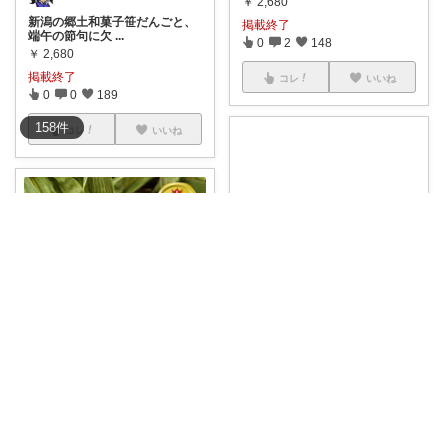
￥
2,680
新潟の郷土和菓子笹だんごと、
掲載終了
端午の節句に欠
...
0
2
148
￥
2,680
掲載終了
コレ
いいね
0
0
189
158
件
コレ
いいね
パンダの休憩所
【食品】5月と言えばちまき！
小さい頃からち
...
￥
3,840
0
26
265
不器用父ちゃん 送料無料お得スイーツ🍩
【こどもの日に】 笹団子10個セ
コレ
いいね
ット😋
...
￥
3,280