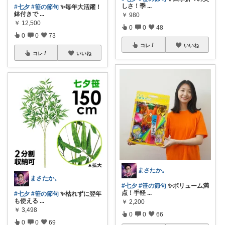
しさ！季
...
#七夕
#笹の節句
✨毎年大活躍！
鉢付きで
...
￥
980
￥
12,500
0
0
48
0
0
73
コレ
いいね
コレ
いいね
まさたか。
まさたか。
#七夕
#笹の節句
✨ボリューム満
点！手軽
...
#七夕
#笹の節句
✨枯れずに翌年
も使える
...
￥
2,200
￥
3,498
0
0
66
0
0
69