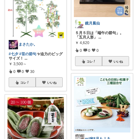
鏡月凰仙
５月５日は「端午の節句」。
「五月人形」
...
￥
4,620
まさたか。
0
0
0
#七夕
#笹の節句
✨迫力のビッグ
サイズ！
...
コレ
いいね
￥
3,500～
0
0
30
コレ
いいね
eri🌸8月もよろしくお願いします☺️