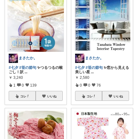
まさたか。
まさたか。
#七夕
#笹の節句
✨つるつるの喉
#七夕
#笹の節句
✨窓から見える
ごし！訳
...
美しい星
...
￥
3,240
￥
2,580
1
0
139
0
0
76
コレ
いいね
コレ
いいね