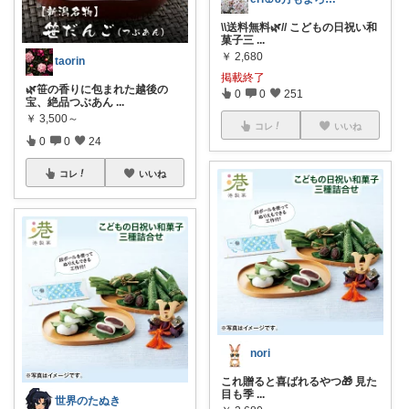
\\送料無料🌿// こどもの日祝い和
菓子三
...
￥
2,680
taorin
掲載終了
🌿笹の香りに包まれた越後の
0
0
251
宝、絶品つぶあん
...
￥
3,500～
コレ
いいね
0
0
24
コレ
いいね
nori
これ贈ると喜ばれるやつ🎁 見た
目も季
...
世界のたぬき