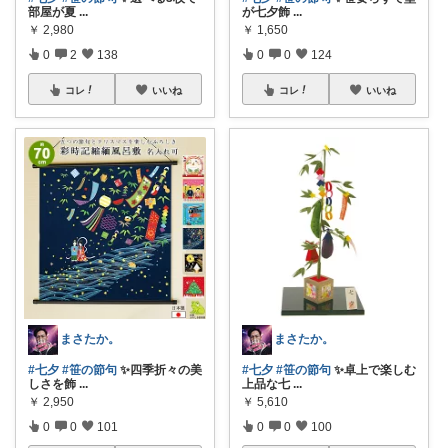
部屋が夏
...
が七夕飾
...
￥
2,980
￥
1,650
0
2
138
0
0
124
コレ
いいね
コレ
いいね
まさたか。
まさたか。
#七夕
#笹の節句
✨四季折々の美
#七夕
#笹の節句
✨卓上で楽しむ
しさを飾
...
上品な七
...
￥
2,950
￥
5,610
0
0
101
0
0
100