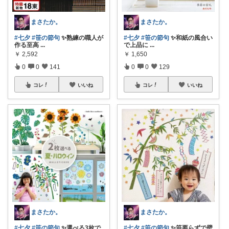
まさたか。
まさたか。
#七夕
#笹の節句
✨熟練の職人が
#七夕
#笹の節句
✨和紙の風合い
作る至高
...
で上品に
...
￥
2,592
￥
1,650
0
0
141
0
0
129
コレ
いいね
コレ
いいね
まさたか。
まさたか。
#七夕
#笹の節句
✨選べる3枚で
#七夕
#笹の節句
✨笹要らずで壁