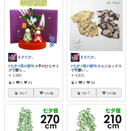
まさたか。
まさたか。
#七夕
#笹の節句
✨手のひらサイ
#七夕
#笹の節句
✨ユニセックス
ズで愛ら
...
で可愛い
...
￥
1,980
￥
4,810
0
0
61
0
0
64
コレ
いいね
コレ
いいね