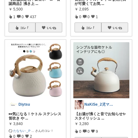
認商品】沸き上
...
が可愛くてお気
...
￥
5,500
￥
2,695
1
0
437
0
0
1
コレ
いいね
コレ
いいね
Diytsu
NaKiSe_2児ママ🌸訪問感謝です
👀気になる！ケトル ステンレス
【お湯が沸くと音でお知らせ✨
笛吹き や
...
スタイリッシュ
...
￥
3,840
￥
3,280
たなちい _P
...
さんのコレ！
0
0
9
0
0
2