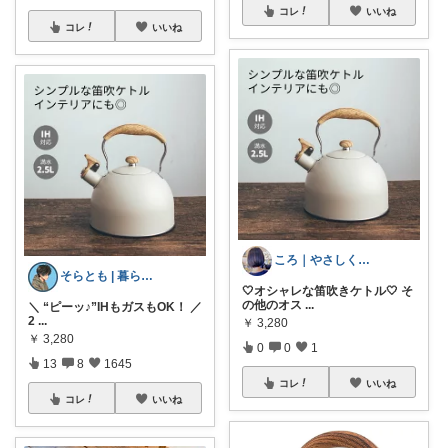
コレ
いいね
コレ
いいね
ころ｜やさしく整う暮らしの道具🌿
そらとも | 暮らしItem🕊️朝コレ
🤍オシャレな笛吹きケトル🤍 そ
の他のオス
...
＼ “ピーッ♪”IHもガスもOK！ ／
2
...
￥
3,280
￥
3,280
0
0
1
13
8
1645
コレ
いいね
コレ
いいね