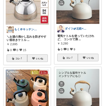
ダイツ🌿北欧×日本｜無理のない道具選び
もく＠キッチン周りの厳選アイテム紹介
電気ケトルを使っていたけれ
＼お湯の沸かし忘れを防ぎやす
ど、 コンロで沸
...
い笛吹きケトル
...
￥
3,280
￥
2,695
0
0
9
0
0
15
コレ
いいね
コレ
いいね