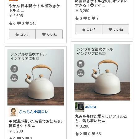
🌿笛吹きケトルなのにオシャレ
すぎる！😳アイ
...
やかん 日本製 ケトル 笛吹きケ
トル 2.
...
￥
3,280
￥
2,695
0
0
7
0
0
145
コレ
いいね
コレ
いいね
aulora
さっちん🍀朝コレ
丸みを帯びた愛らしいフォルム
と、落ち着いた
...
🍀お湯が沸いたら音でお知らせ♪
笛吹きケトル
...
￥
3,280
￥
3,280
2
0
65
0
0
3