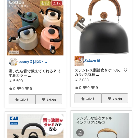
𝑺𝒂𝒌𝒖𝒓𝒂 🌸
peony🌷|北欧×便利アイテム
ステンレス製笛吹きケトル。 ♡
沸いたら音で教えてくれる🎵 く
カラバリ2種
...
すみカラー
...
￥
3,033
￥
5,500
0
0
9
0
0
5
コレ
いいね
コレ
いいね