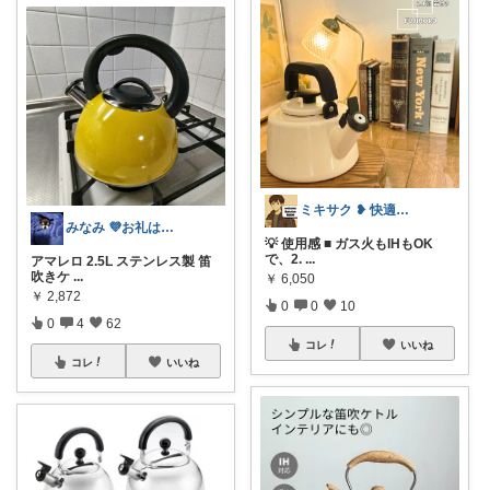
ミキサク ❥ 快適生活 ❥ 1歳児子育て
みなみ 💜お礼はプロフへ💜
💡 使用感 ■ ガス火もIHもOK
で、2.
...
アマレロ 2.5L ステンレス製 笛
吹きケ
...
￥
6,050
￥
2,872
0
0
10
0
4
62
コレ
いいね
コレ
いいね