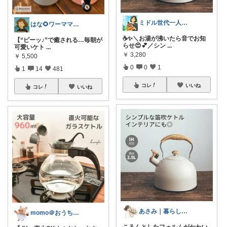
ミドル世代一人暮らし応援隊
はな🌻ワーママ×オススメ品掲載🌞
☕✨＼お湯が沸いたら音でお知
【“ピーッ♪”で癒される…毎朝が
らせ😍💕／シン
...
可愛いケト
...
￥
3,280
￥
5,500
0
0
1
1
14
481
コレ
いいね
コレ
いいね
あさみ｜暮らしと美容🌿
momo＠おうち大好き💛
ころんとしたフォルムがかわい