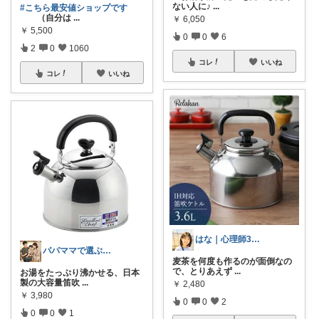
ない人に♪
...
#こちら最安値ショップです
（自分は
...
￥
6,050
￥
5,500
0
0
6
2
0
1060
コレ
いいね
コレ
いいね
はな｜心理師3児ママ＊経由購入感謝♡
パパママで選ぶ時短キッチンと育児グッズ
麦茶を何度も作るのが面倒なの
で、とりあえず
...
お湯をたっぷり沸かせる、日本
製の大容量笛吹
...
￥
2,480
￥
3,980
0
0
2
0
0
1