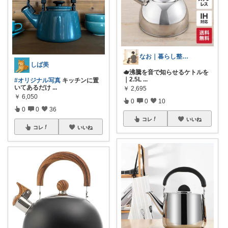
なお｜暮らし整えROOM｜犬もいます🐕
しば美
🫖沸騰を音で知らせるケトルを
｜2.5L
...
#オリジナル写真
キッチンに置
いてあるだけ
...
￥
2,695
￥
6,050
0
0
10
0
0
36
コレ
いいね
コレ
いいね