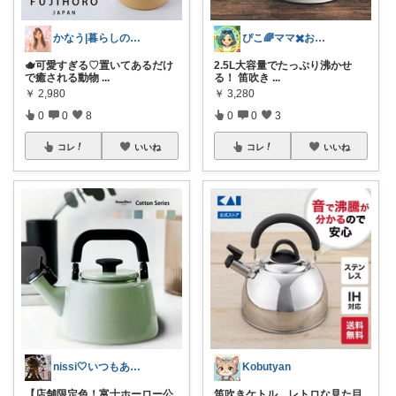
かなう|暮らしの記録🌱
ぴこ🌈ママ✖️お洒落✖️お得
🫖可愛すぎる♡置いてあるだけ
2.5L大容量でたっぷり沸かせ
で癒される動物
...
る！ 笛吹き
...
￥
2,980
￥
3,280
0
0
8
0
0
3
コレ
いいね
コレ
いいね
nissi🤍いつもありがとう🍀
Kobutyan
【店舗限定色！富士ホーロー公
笛吹きケトル、レトロな見た目