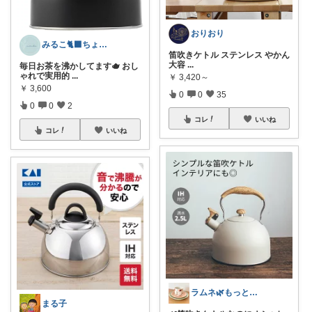
おりおり
みるこ🐈‍⬛ちょっと楽しい暮らしグッズ
笛吹きケトル ステンレス やかん
大容
...
毎日お茶を沸かしてます🫖 おし
ゃれで実用的
...
￥
3,420～
￥
3,600
0
0
35
0
0
2
コレ
いいね
コレ
いいね
ラムネ🌿もっと快適な暮らし 𖠿
まる子