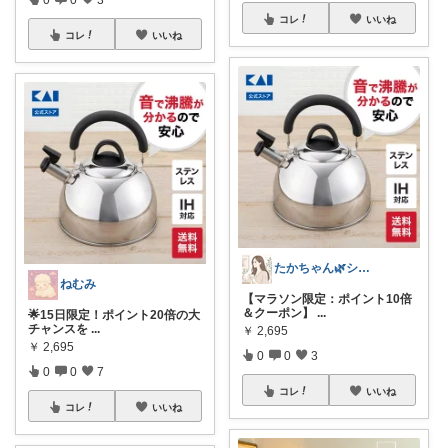
コレ
いいね
コレ
いいね
たかちゃん🌿シンプルで心地よい暮らし
ねむみ
【マラソン限定：ポイント10倍
＆クーポン】
...
🌟15日限定！ポイント20倍の大
チャンスを
...
￥
2,695
￥
2,695
0
0
3
0
0
7
コレ
いいね
コレ
いいね