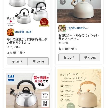
りな🌼2kids☆毎日をちょっと快適に
ysg145_s15
🌼笛吹きケトルなのにオシャレ
😳✨ アイボリ
...
毎日の湯沸かしに便利な燕三条
の笛吹きケトル
...
￥
3,280
￥
2,980～
0
0
3
0
0
7
コレ
いいね
コレ
いいね