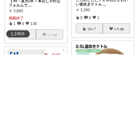
【 IH・直火OK！🔥おしゃれな
い笛吹きケトル
...
フォルムで
...
￥
3,280
￥
3,880
0
0
1
掲載終了
1
4
138
コレ
いいね
1,195
件
コレ
いいね
欲しい！が見つかる!
ちょろ
【レトロかわいい台所にぴった
り😆☕️】
...
#やかん
#ケトル
#笛吹きケ
￥
3,760
トル
￥
2,695
0
0
20
0
0
0