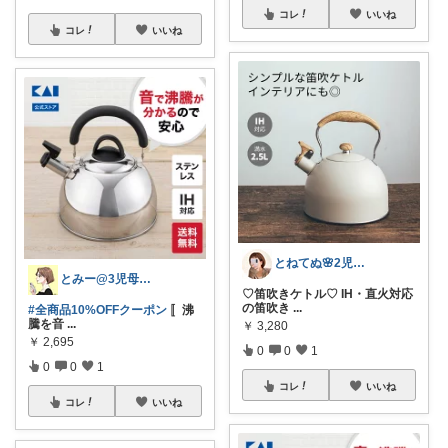
コレ
いいね
コレ
いいね
とねてぬ🌸2児ママ✿毎日をラク&快適に
とみー@3児母の部屋⭐️
♡笛吹きケトル♡ IH・直火対応
の笛吹き
...
#全商品10%OFFクーポン
〚沸
騰を音
...
￥
3,280
￥
2,695
0
0
1
0
0
1
コレ
いいね
コレ
いいね