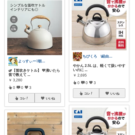
ちびくろ \経由購入ありがとうござます/
よっすぃー⌇朝コレ☀楽しい暮らし😇
やかん 2.5L は、軽くて扱いやす
いのに
...
🌿【笛吹きケトル】 💛沸いたら
笛で教えて
...
￥
2,695
￥
3,280
0
0
3
0
0
3
コレ
いいね
コレ
いいね