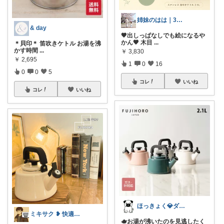
姉妹のはは｜3歳×1歳
& day
🤎出しっぱなしでも絵になるや
かん🤎 木目
...
＊貝印＊ 笛吹きケトル お湯を沸
かす時間
...
￥
3,830
￥
2,695
1
0
16
0
0
5
コレ
いいね
コレ
いいね
ほっきょく💎ダイヤモンド会員💎
ミキサク ❥ 快適生活 ❥ 1歳児子育て
🫖お湯が沸いたのを見逃したく