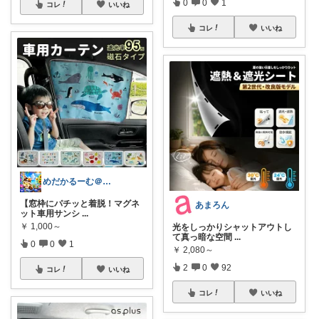
0
0
1
コレ
いいね
コレ
いいね
めだかるーむ＠ありがとうございます。
【窓枠にパチッと着脱！マグネ
あまろん
ット車用サンシ
...
￥
1,000～
光をしっかりシャットアウトし
て真っ暗な空間
...
0
0
1
￥
2,080～
2
0
92
コレ
いいね
コレ
いいね