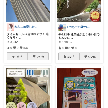
ねむこ🎀楽したいママの購入品ほぼオリ写
モカちーの🏖️のんびりライフ🐈✨
タイムセール+2点10%オフ！ 暗
🌟4.21🌟 通気性がよく暑い日で
くなりす
...
もムレに
...
￥
3,042
￥
1,980～
0
0
537
0
0
83
コレ
いいね
コレ
いいね