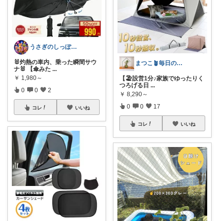
うさぎのしっぽ43🐰2児の母👧朝コレ
🐰灼熱の車内、乗った瞬間サウ
まつこ🪴毎日のくらし、ちょっと心地よく
ナ🐰 【傘みた
...
￥
1,980～
【🏖️設営1分♪家族でゆったりく
つろげる日
...
0
0
2
￥
8,290～
0
0
17
コレ
いいね
コレ
いいね