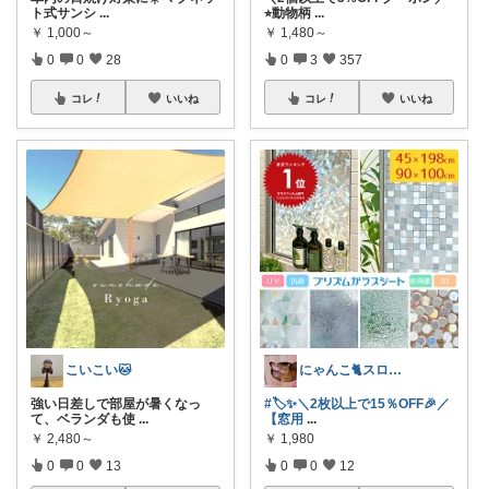
ト式サンシ
...
⭐︎動物柄
...
￥
1,000～
￥
1,480～
0
0
28
0
3
357
コレ
いいね
コレ
いいね
こいこい🐱
にゃんこ🐈スローです🐢💦
強い日差しで部屋が暑くなっ
#🏷️✨＼2枚以上で15％OFF🎉／
て、ベランダも使
...
【窓用
...
￥
2,480～
￥
1,980
0
0
13
0
0
12