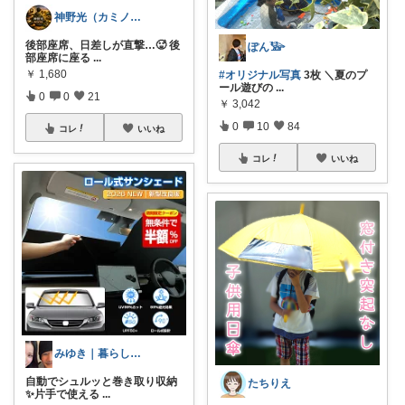
神野光（カミノヒカリ）
後部座席、日差しが直撃…🥵 後
ぽん𓅺
部座席に座る
...
￥
1,680
#オリジナル写真
3枚 ＼夏のプ
ール遊びの
...
0
0
21
￥
3,042
0
10
84
コレ
いいね
コレ
いいね
みゆき｜暮らしのおすすめ
自動でシュルッと巻き取り収納
たちりえ
✨片手で使える
...