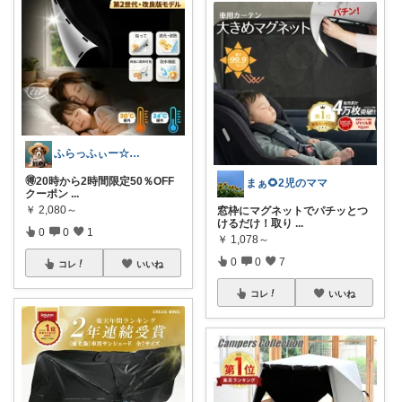
ふらっふぃー☆ナチュラルな暮らし☆
🉐20時から2時間限定50％OFF
まぁ🌻2児のママ
クーポン
...
￥
2,080～
窓枠にマグネットでパチッとつ
けるだけ！取り
...
0
0
1
￥
1,078～
0
0
7
コレ
いいね
コレ
いいね