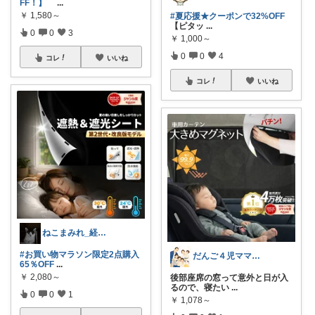
FF！】
...
￥
1,580～
#夏応援★クーポンで32%OFF
【ピタッ
...
0
0
3
￥
1,000～
0
0
4
コレ
いいね
コレ
いいね
ねこまみれ_経由感謝致します🐈
#お買い物マラソン限定2点購入
だんご４児ママ@子育て×育児グッズ
65％OFF
...
￥
2,080～
後部座席の窓って意外と日が入
るので、寝たい
...
0
0
1
￥
1,078～