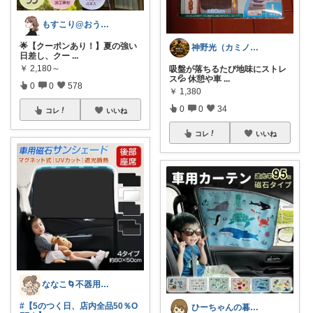
もすこり@おうち満喫＆外出頑張る
🌟【クーポンあり！】​夏の強い
神野光（カミノヒカリ）
日差し、クー
...
￥
2,180～
吸盤が落ちるたび地味にストレ
ス💦 休憩や車
...
0
0
578
￥
1,380
0
0
34
コレ
いいね
コレ
いいね
ななこ🌀不器用ママ￤家事＆育児グッズ
#【5のつく日、店内全品50％O
ひーちゃんの暮らしと服ROOM🌷