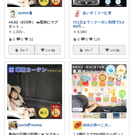
tanton🪴
あいすくりーむ🍨
⭐4.62（615件） 🚗窓枠にマグ
#11日まで！クーポン利用で3,4
ネット
...
90円
...
￥
1,000～
￥
6,980
0
0
32
0
0
129
コレ
いいね
コレ
いいね
yuchi🥐mama
ゆゆ@赤べこ大好き
車内の日焼け対策に☀️ マグネッ
＼2個以上で3%OFFクーポン／