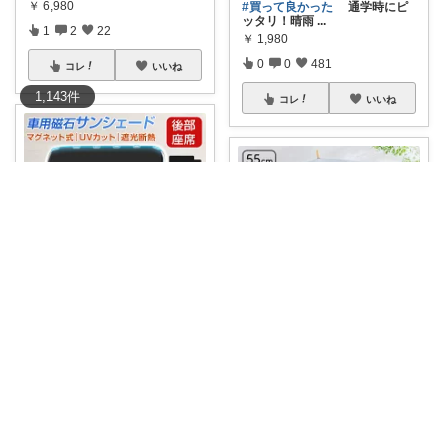
￥
6,980
#買って良かった
通学時にピ
ッタリ！晴雨
...
1
2
22
￥
1,980
0
0
481
コレ
いいね
1,143
件
コレ
いいね
sg_blitz
🚗✨「取り付け簡単で車内がも
おみ🌿在宅ママ
っと快適に！」
...
￥
1,580～
【子供用の日傘探し☂️🔍】透明
窓ついてるの
...
0
0
90
￥
2,970
0
0
5
コレ
いいね