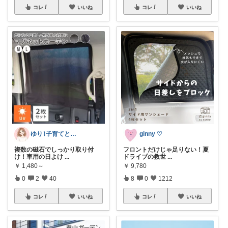
コレ
いいね
コレ
いいね
ゆり⌇子育てと暮らし🌷
ginny ♡
複数の磁石でしっかり取り付
フロントだけじゃ足りない！夏
け！車用の日よけ
...
ドライブの救世
...
￥
1,480～
￥
9,780
0
2
40
8
0
1212
コレ
いいね
コレ
いいね