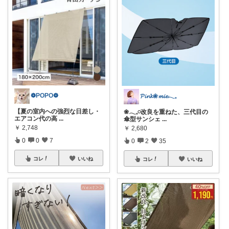
❁POPO❁
𝓟𝓲𝓷𝓴❀𝓶𝓲𝓮𓂃𓈒
【夏の室内への強烈な日差し・
❀𓂃𓈒𓏸改良を重ねた、三代目の
エアコン代の高
...
傘型サンシェ
...
￥
2,748
￥
2,680
0
0
7
0
2
35
コレ
いいね
コレ
いいね