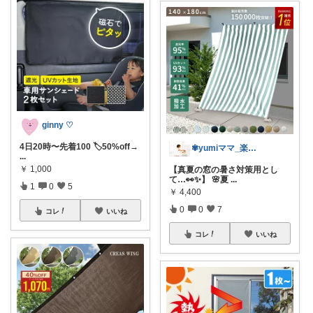
ginny ♡
4日20時〜先着100 🏷️50%off→
✾yumiママ_楽しむ毎日✾
...
￥
1,000
【真夏の窓の暑さ対策用とし
て…👀✨】 🌸夏
...
1
0
5
￥
4,400
0
0
7
コレ
いいね
コレ
いいね