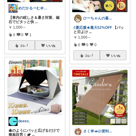
めだかるーむ＠ありがとうございます。
【車内の眩しさ＆暑さ対策、磁
ひーちゃんの暮らしと服ROOM🌷
石でピタッと快
...
￥
1,000～
#夏応援★最大52%OFF
【パッ
と日よけ
...
0
0
1
￥
1,000～
0
0
0
コレ
いいね
コレ
いいね
deees.
傘のようにパッと広げるだけで
さく🌸🦔@便利でかわいいを探す旅
簡単設営！🏕️
...