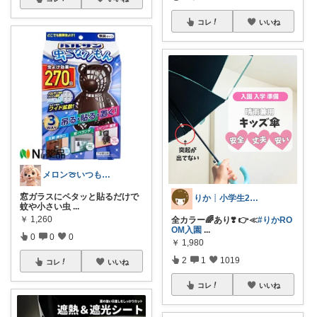
コレ
いいね
メロン🍈いつも感謝様✨️
窓ガラスにペタッと貼るだけで
りか┊小学生2人4人家族2LDK暮らし
蚊や小さい虫
...
￥
1,260
全カラー🌈あり❣️ 👉≪
#りかRO
OM入園
...
0
0
0
￥
1,980
2
1
1019
コレ
いいね
コレ
いいね