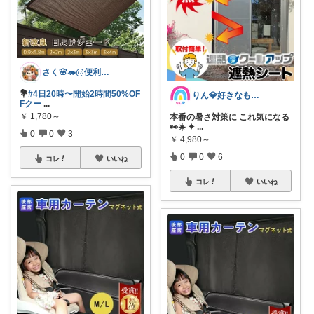
さく🌸🦔@便利でかわいいを探す旅
💐
#4日20時〜開始2時間50%OF
りん💎好きなものღ⠜
Fクー
...
￥
1,780～
本番の暑さ対策に これ気になる
👀☀️ ✦
...
0
0
3
￥
4,980～
0
0
6
コレ
いいね
コレ
いいね