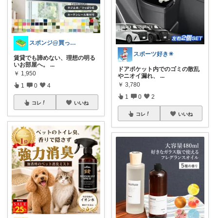
スポンジ@買ってくれてありがとう！
スポーツ好き☀
賃貸でも諦めない、理想の明る
いお部屋へ。
...
ドアポケット内でのゴミの散乱
￥
1,950
やニオイ漏れ、
...
￥
3,780
1
0
4
1
0
2
コレ
いいね
コレ
いいね