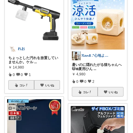
れお
𝓡𝓪𝓷🌷.*心地よい空間
ちょっとした汚れを放置してい
ませんか。ケル
...
暑いのに隠れたがる猫ちゃんへ
￥
14,980
🐱❄️夏用ひん
...
￥
4,980
0
0
1
0
0
2
コレ
いいね
コレ
いいね