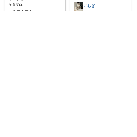
￥
9,892
こむぎ
0
0
3
🚨**8/11まで15%OFFクーポン
配布
...
コレ
いいね
￥
24,800
0
0
0
コレ
いいね
生き物時間
🌴夏休みにヤドカリを育てよ
う！🌴 「ヤドカ
...
￥
2,636
生き物時間
0
0
0
🌴夏休みにヤドカリを育てよ
う！🌴 「ヤドカ
...
コレ
いいね