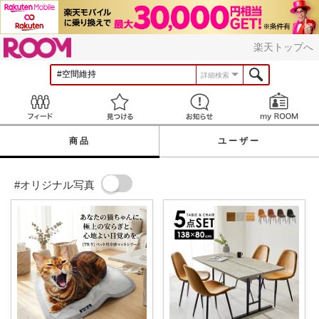
ROOM
楽天トップへ
詳細検索
Feed
見つける
お知らせ
商品
ユーザー
#オリジナル写真