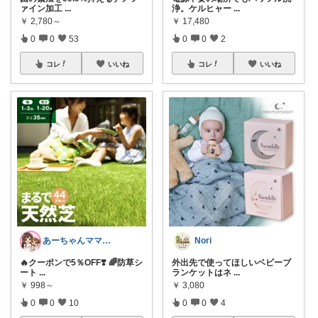
ァイン加工
...
浄。ケルヒャー
...
￥
2,780～
￥
17,480
0
0
53
0
0
2
コレ
いいね
コレ
いいね
あーちゃんママ🐣朝コレ5時✨2y娘
Nori
🔥クーポンで5％OFF❣️ 🌈防草シ
外出先で使ってほしいベビーブ
ート
...
ランケットはネ
...
￥
998～
￥
3,080
0
0
10
0
0
4