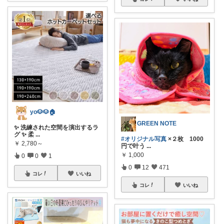
yo🐶🐶🏠
GREEN NOTE
✨ 洗練された空間を演出するラ
グ ✨ 柔
...
#オリジナル写真
×２枚 1000
￥
2,780～
円で叶う
...
￥
1,000
0
0
1
0
12
471
コレ
いいね
コレ
いいね