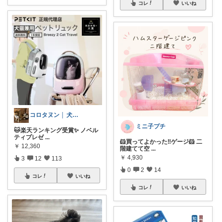
コレ
いいね
コロタヌン │ 犬猫アイテム
ミニ子プチ
🐱楽天ランキング受賞✨ ノベル
ティプレゼ
...
🐹買ってよかった‼️ゲージ🐹 二
￥
12,360
階建てて空
...
￥
4,930
3
12
113
0
2
14
コレ
いいね
コレ
いいね