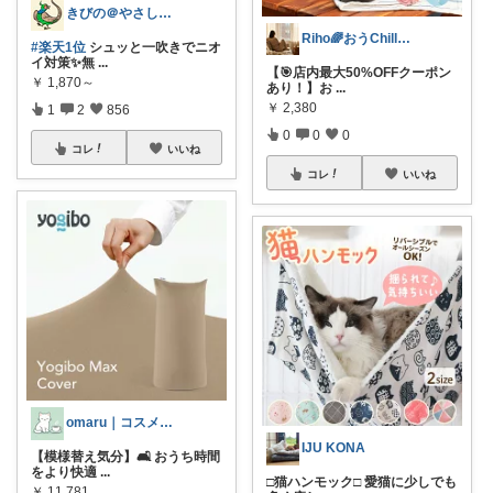
きびの＠やさしさで暮らしをデザイン
Riho🌈おうChill★グッズ
#楽天1位
シュッと一吹きでニオ
イ対策✨無
...
【🎯店内最大50%OFFクーポン
￥
1,870～
あり！】お
...
￥
2,380
1
2
856
0
0
0
コレ
いいね
コレ
いいね
omaru｜コスメと大人女子の暮らし
IJU KONA
【模様替え気分】🛋️ おうち時間
をより快適
...
□猫ハンモック□ 愛猫に少しでも
￥
11,781