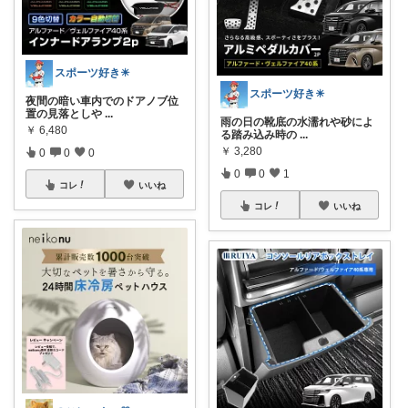
スポーツ好き☀
スポーツ好き☀
夜間の暗い車内でのドアノブ位
置の見落としや
...
雨の日の靴底の水濡れや砂によ
￥
6,480
る踏み込み時の
...
￥
3,280
0
0
0
0
0
1
コレ
いいね
コレ
いいね