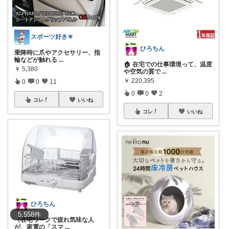
スポーツ好き☀
ひろちん
乗降時に爪やアクセサリー、指
輪などが触れる
...
🏠 在宅での仕事環境って、温度
￥
5,380
や空気の質で
...
￥
220,395
0
0
11
0
0
2
コレ
いいね
コレ
いいね
ひろちん
5,558
件
（在宅ワークで疲れ気味な人
が、家電の「スマ
...