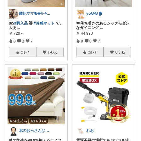
羅妃ママ🐈💎ｾｰﾙは毎回完走🏃
yo🐶🐶🏠
8/5
#購入品
😸
#冷感マット
で、
🍽️落ち着きのあるシックモダン
大あ
...
なダイニング
...
￥
720～
￥
44,990
0
2
7
0
0
7
コレ
いいね
コレ
いいね
北のおっさん@ガジェット好き
れお
菌の繁殖を99.9%抑えるナノフ
電源不要の場所でもパワフル洗