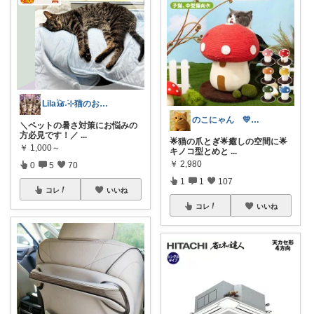
Lila𓃠˖࣪⊹猫のお気に入りの愛用品
のこにゃん 💛ねこ3匹と暮らす🐾
＼ペットの暑さ対策にお悩みの
方必見です！／
...
🌟猫の爪とぎ🌟癒しの空間に🌟
￥
1,000～
キノコ型とめと
...
￥
2,980
0
5
70
1
1
107
コレ
いいね
コレ
いいね