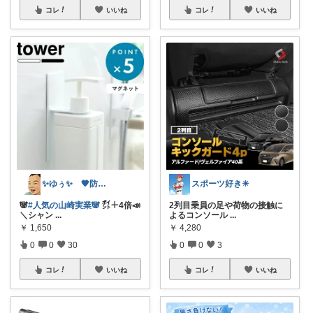
コレ
いいね
コレ
いいね
✨ゆぅ✨ 🧡防災グッズ強化中🎒♥
スポーツ好き☀
🐼
#人気の山崎実業🐼
㌽＋4倍📣
2列目乗員の足や荷物の接触に
＼シャン
...
よるコンソール
...
￥
1,650
￥
4,280
0
0
30
0
0
3
コレ
いいね
コレ
いいね