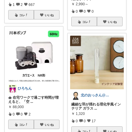
￥
2,990～
1
2
667
0
0
0
コレ
いいね
コレ
いいね
ひろちん
北のおっさん@ガジェット好き
🧺 在宅ワークで過ごす時間が増
えると、「空
...
繊細な羽が揺れる理化学風イン
￥
88,000
テリア ガラス
...
￥
1,320
0
0
2
0
0
17
コレ
いいね
コレ
いいね