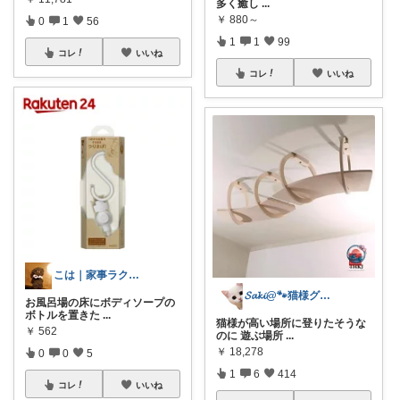
多く癒し
...
￥
880～
0
1
56
1
1
99
コレ
いいね
コレ
いいね
こは｜家事ラクと暮らしの趣味↗️楽天市場
𝓢𝓪𝓴𝓲@🐾猫様グッズ紹介🐾
お風呂場の床にボディソープの
ボトルを置きた
...
猫様が高い場所に登りたそうな
￥
562
のに 遊ぶ場所
...
￥
18,278
0
0
5
1
6
414
コレ
いいね