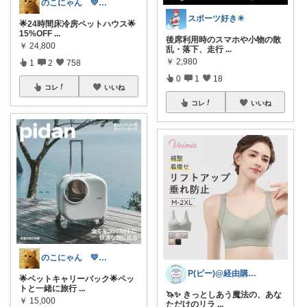
のこにゃん 💛ねこ3匹と暮らす🐾
スポーツ好き☀
🌟24時間床冷房ペットハウス🌟
15%OFF
...
後席利用時のスマホや小物の散
￥
24,800
乱・落下、走行
...
￥
2,980
1
2
758
0
1
18
コレ
いいね
コレ
いいね
のこにゃん 💛ねこ3匹と暮らす🐾
P(ピー)@経由購入します！
🌟ペットキャリーバック🌟ペッ
トと一緒に旅行
...
🦄✨ きっとしあう魔法の、あな
￥
15,000
ただけのリラ
...