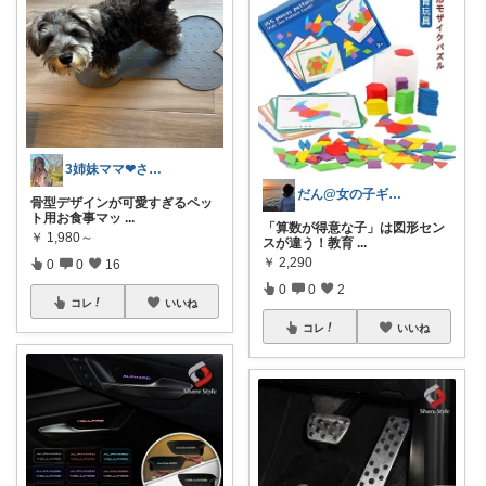
3姉妹ママ❤︎さぁや
だん@女の子ギフト｜4･5歳向け厳選🎁
骨型デザインが可愛すぎるペッ
ト用お食事マッ
...
「算数が得意な子」は図形セン
￥
1,980～
スが違う！教育
...
￥
2,290
0
0
16
0
0
2
コレ
いいね
コレ
いいね