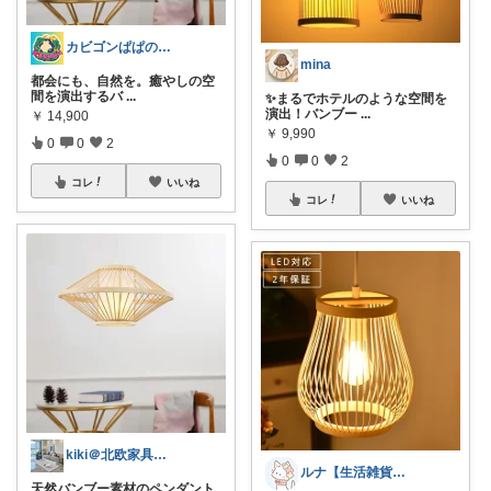
カビゴンぱぱのイチオシ
mina
都会にも、自然を。癒やしの空
間を演出するバ
...
✨まるでホテルのような空間を
演出！バンブー
...
￥
14,900
￥
9,990
0
0
2
0
0
2
コレ
いいね
コレ
いいね
kiki＠北欧家具で暮らしをシンプルに
ルナ【生活雑貨】便利グッズ
天然バンブー素材のペンダント