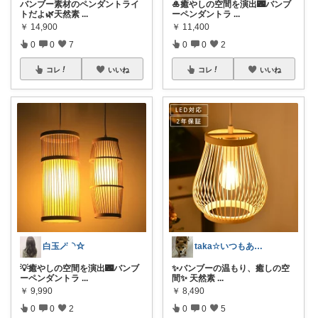
バンブー素材のペンダントライ
🎍癒やしの空間を演出🌃バンブ
トだよ🌿天然素
...
ーペンダントラ
...
￥
14,900
￥
11,400
0
0
7
0
0
2
コレ
いいね
コレ
いいね
白玉🪄︎︎◝✩
taka☆いつもありがとうございます。
💡癒やしの空間を演出🌃バンブ
✨バンブーの温もり、癒しの空
ーペンダントラ
...
間✨ 天然素
...
￥
9,990
￥
8,490
0
0
2
0
0
5