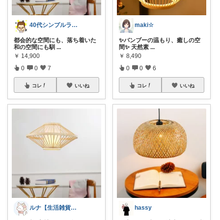
40代シンプルライフ 男の暮らし上手
maki☆
都会的な空間にも、落ち着いた
✨バンブーの温もり、癒しの空
和の空間にも馴
...
間✨ 天然素
...
￥
14,900
￥
8,490
0
0
7
0
0
6
コレ
いいね
コレ
いいね
ルナ【生活雑貨】便利グッズ
hassy