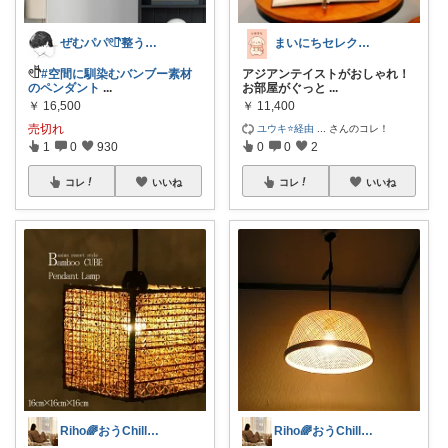
ぜむパパ𓏲𓎨整う暮らしのお手伝い
まいにちセレクトdays
𓏲𓎨
#空間に馴染むバンブー素材
アジアンテイストがおしゃれ！
のペンダント
...
お部屋がぐっと
...
￥
16,500
￥
11,400
売切れ
ユウキ⭐️経由
...
さんのコレ！
1
0
930
0
0
2
コレ
いいね
コレ
いいね
Riho🌈おうChill★グッズ
Riho🌈おうChill★グッズ