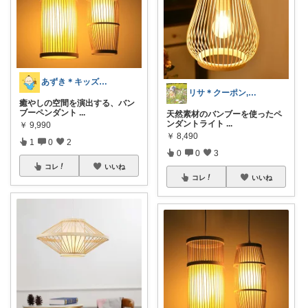
あずき＊キッズ＋ベビー＋マタニティ
リサ＊クーポン, お得情報, 人気商品
癒やしの空間を演出する、バン
ブーペンダント
...
天然素材のバンブーを使ったペ
ンダントライト
...
￥
9,990
￥
8,490
1
0
2
0
0
3
コレ
いいね
コレ
いいね