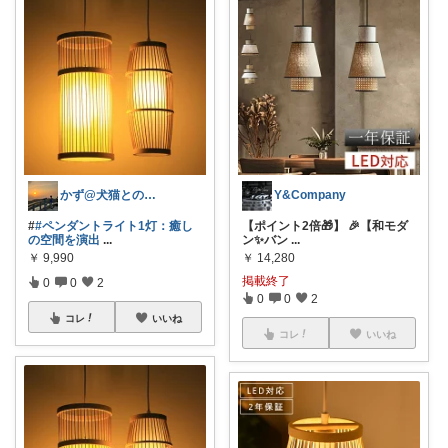
かず@犬猫との暮らし
Y&Company
#
#ペンダントライト1灯：癒し
【ポイント2倍🎁】 🎉【和モダ
の空間を演出
...
ン✨バン
...
￥
9,990
￥
14,280
掲載終了
0
0
2
0
0
2
コレ
いいね
コレ
いいね