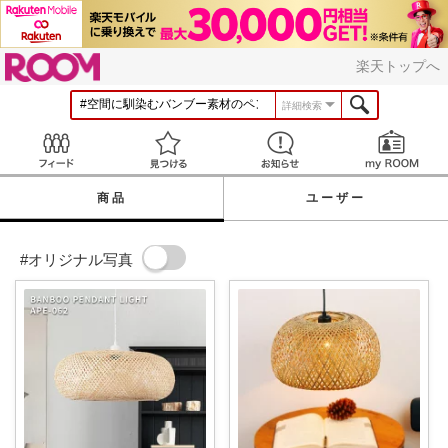
ROOM
楽天トップへ
詳細検索
Feed
見つける
お知らせ
商品
ユーザー
#オリジナル写真