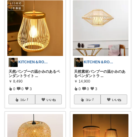
KITCHEN＆ROOM Lab
KITCHEN＆ROOM Lab
天然バンブーの温かみのあるペ
天然素材バンブーの温かみのあ
ンダントライト
...
るペンダントラ
...
￥
8,490
￥
14,900
0
0
3
0
0
3
コレ
いいね
コレ
いいね