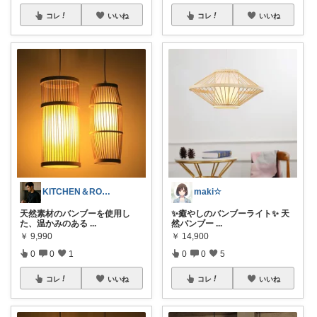
コレ
いいね
コレ
いいね
KITCHEN＆ROOM Lab
maki☆
天然素材のバンブーを使用し
✨癒やしのバンブーライト✨ 天
た、温かみのある
...
然バンブー
...
￥
9,990
￥
14,900
0
0
1
0
0
5
コレ
いいね
コレ
いいね