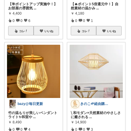
【🎯ポイントアップ実施中！】
【🔥ポイント5倍還元中！】自
お部屋の雰囲気
...
然素材の温かみ
...
￥
4,400
￥
4,180
0
0
6
0
0
1
コレ
いいね
コレ
いいね
bazy@毎日更新
きのこ🌱経由購入感謝です🤍ྀི
竹の温もりが美しいペンダント
⧹ 和モダン×天然素材のやさしさ
ライト✨和室や
...
に癒される
...
￥
8,490
￥
14,900
0
0
4
0
0
3