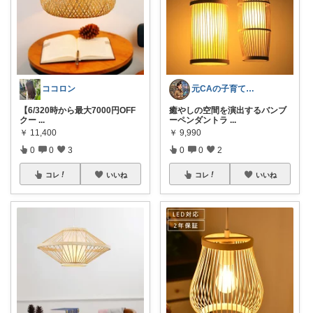
ココロン
元CAの子育ておしゃれLife♡
【6/320時から最大7000円OFF
癒やしの空間を演出するバンブ
クー
...
ーペンダントラ
...
￥
11,400
￥
9,990
0
0
3
0
0
2
コレ
いいね
コレ
いいね