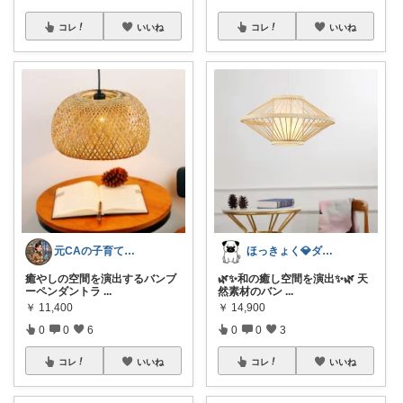
コレ
いいね
コレ
いいね
元CAの子育ておしゃれLife♡
ほっきょく💎ダイヤモンド会員💎
癒やしの空間を演出するバンブ
🌿✨和の癒し空間を演出✨🌿 天
ーペンダントラ
...
然素材のバン
...
￥
11,400
￥
14,900
0
0
6
0
0
3
コレ
いいね
コレ
いいね