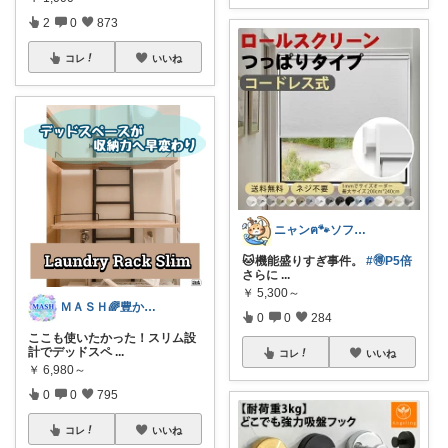
2
0
873
コレ
いいね
ニャンฅ🐾ソファでくつろぐ猫🐱💕
🐱機能盛りすぎ事件。
#🉐P5倍
さらに
...
￥
5,300～
ＭＡＳＨ🌈豊かな生活へカスタマイズ🌈
0
0
284
ここも使いたかった！スリム設
計でデッドスペ
...
コレ
いいね
￥
6,980～
0
0
795
コレ
いいね