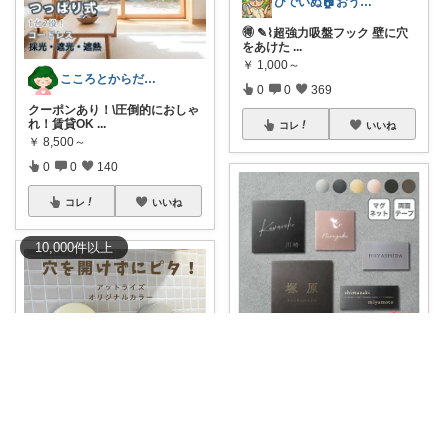
ひでいぬ🏠おうちをアイテムで快適！！
🉐 ✎⌇超強力吸盤フック 壁に穴
をあけた
...
￥
1,000～
こころとからだの余裕お手伝いROOM🍀
0
0
369
クーポンあり！\圧倒的におしゃ
れ！賃貸OK
...
コレ
いいね
￥
8,500～
0
0
140
コレ
いいね
10,000
件
以上
かなりあ＊暮らしのマルシェ
重厚感のあるカラーが目を引く
おしゃれなタイ
...
￥
7,700～