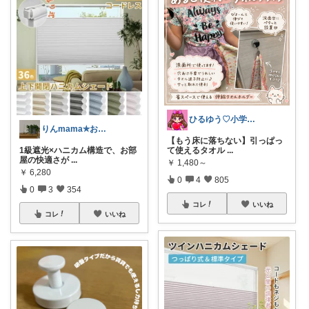
ひるゆう♡小学生2児ママ
りんmama✯おしゃれ大好き𓍯
【もう床に落ちない】引っぱっ
1級遮光×ハニカム構造で、お部
て使えるタオル
...
屋の快適さが
...
￥
1,480～
￥
6,280
0
4
805
0
3
354
コレ
いいね
コレ
いいね