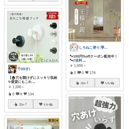
しろねこ便り:季節のおすすめ
🐾100円%offクーポン配布中！
🐾
#送料
...
￥
1,000～
千(ゆき)
0
0
278
【🏠穴を開けずにスッキリ収納
✨賃貸にもこれ
...
コレ
いいね
￥
1,280～
0
8
134
コレ
いいね