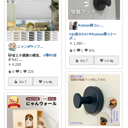
Kumao🧸コレクションみてね✨
#お得ｺﾚｸｼｮﾝ＊Kumao🉐
#クー
ポ
...
￥
1,280～
ニャンฅ🐾ソファでくつろぐ猫🐱💕
0
1
641
🐱省エネ優勝の構造。
#🉐P5倍
さらに
...
コレ
いいね
￥
6,280
0
1
225
コレ
いいね