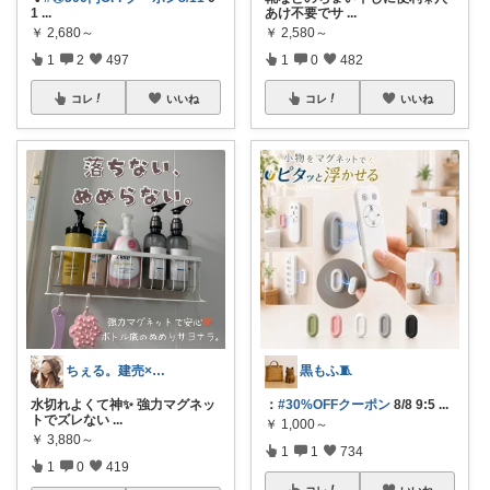
1
...
あけ不要でサ
...
￥
2,680～
￥
2,580～
1
2
497
1
0
482
コレ
いいね
コレ
いいね
ちぇる。建売×暖色お家づくり
黒もふ🧵
水切れよくて神✨ 強力マグネッ
：
#30%OFFクーポン
8/8 9:5
...
トでズレない
...
￥
1,000～
￥
3,880～
1
1
734
1
0
419
コレ
いいね