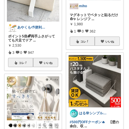
miho
マグネットでペタッと貼るだけ
🧲✨ レンジフ
...
￥
1,980
あやくも⛅便利なもの、おしゃれなもの
1
0
362
ポイント5倍🌈両手ふさがって
ても片足でドア
...
コレ
いいね
￥
2,530
3
0
947
コレ
いいね
はる🌸シンプル＆便利な暮らし
#500円OFFクーポン🔥
【壁の
余白、収
...