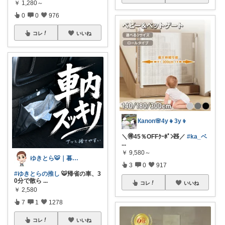
￥
1,280～
0
0
976
コレ
いいね
Кanon🌸4y👧3y👦
＼🉐45％OFFｸｰﾎﾟﾝ🧸／
#ka_ベ
...
￥
9,580～
ゆきとら🐯｜暮らしをラクにしたいパパ
3
0
917
#ゆきとらの推し
🐯帰省の車、3
0分で散ら
...
コレ
いいね
￥
2,580
7
1
1278
コレ
いいね