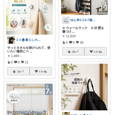
ゆん🌸2.3.5.7感謝✨
☆ ウォールラック ☆ ☑️ 壁を
傷つけ
...
￥
12,630
ココ🏠暮らしの必需品
0
0
39
サッとタオルを掛けられて、使
いたい場所にペ
...
コレ
いいね
￥
1,480～
0
0
21
コレ
いいね