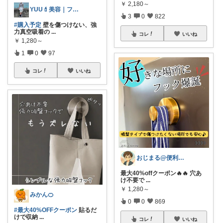
￥
2,180～
YUU💄美容｜ファッション｜韓国コスメ
3
0
822
#購入予定
壁を傷つけない、強
力真空吸着の
...
コレ
いいね
￥
1,280～
1
0
97
コレ
いいね
おじまる@便利雑貨🧼ファション👚
最大40%offクーポン🔥🔥 穴あ
け不要で
...
￥
1,280～
みかん🍊
0
0
869
#最大40%OFFクーポン
貼るだ
けで収納
...
コレ
いいね