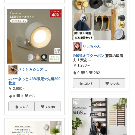
りぃちゃん
#40%オフクーポン
驚異の吸着
力！穴あ
...
￥
1,280～
さくとろ☆１才児ぱぱ
0
3
282
#いーきっと
#8/4限定✨先着200
枚全
...
コレ
いいね
￥
2,680～
0
3
692
コレ
いいね