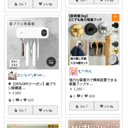
コレ
いいね
むーやん
たいら✧*｡✿ ᴛʜᵃⁿᵏ ʸᵒᵘ✧˖°
強力な吸着力で簡単設置できる
🔷【35%OFFクーポン】歯ブラ
吸盤フック✨️
...
シ除菌器
...
￥
1,280～
￥
4,980
1
0
609
1
4
420
コレ
いいね
コレ
いいね