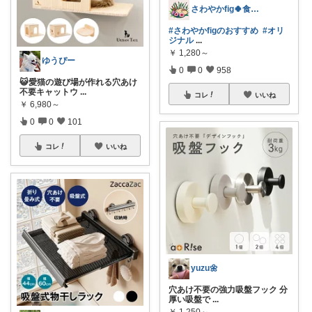
さわやかfig🍀食と暮らしを楽しむ
#さわやかfigのおすすめ
#オリ
ジナル
...
￥
1,280～
ゆうぴー
0
0
958
😺愛猫の遊び場が作れる穴あけ
不要キャットウ
...
コレ
いいね
￥
6,980～
0
0
101
コレ
いいね
yuzu🌼
穴あけ不要の強力吸盤フック 分
厚い吸盤で
...
￥
1,250～