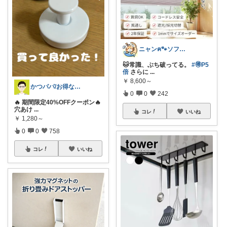
ニャンฅ🐾ソファでくつろぐ猫🐱💕
🐱常識、ぶち破ってる。
#🉐P5
倍
さらに
...
￥
8,600～
かつパパ/お得な子供服、育児商品の紹介✨
0
0
242
🔥 期間限定40%OFFクーポン🔥
穴あけ
...
コレ
いいね
￥
1,280～
0
0
758
コレ
いいね