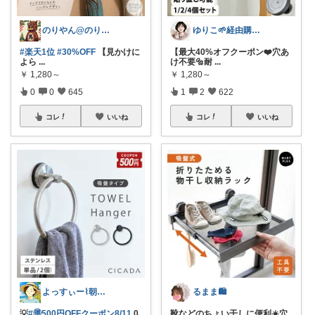
のりやん@のりやんフィギュアを探せ開催中
ゆりこ🌱経由購入ありがとうございます
#楽天1位
#30%OFF
【見かけに
【最大40%オフクーポン❤️穴あ
よら
...
け不要🔩耐
...
￥
1,280～
￥
1,280～
0
0
645
1
2
622
コレ
いいね
コレ
いいね
よっすぃー⌇朝コレ☀楽しい暮らし😇
るまま🛍️
💡
#🉐500円OFFクーポン8/11
0
靴などのちょい干しに便利☀️穴