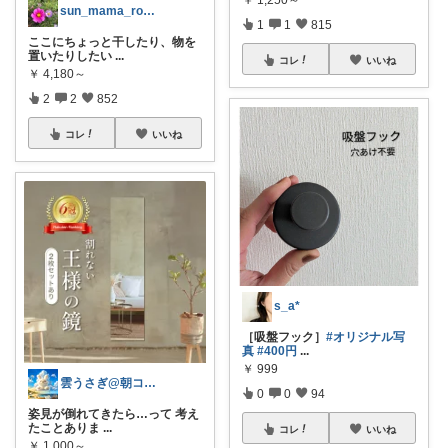
sun_mama_room
1
1
815
ここにちょっと干したり、物を
置いたりしたい
...
コレ
いいね
￥
4,180～
2
2
852
コレ
いいね
s_a*
［吸盤フック］
#オリジナル写
真
#400円
...
￥
999
雲うさぎ@朝コレ❤良質便利時短グッズ🐰
0
0
94
姿見が倒れてきたら…って 考え
たことありま
...
コレ
いいね
￥
1,000～