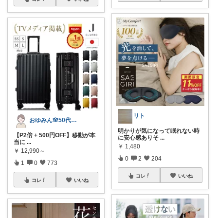
リト
おゆみん🌸50代からの快適暮らし
明かりが気になって眠れない時
【P2倍 + 500円OFF】移動が本
に安心感ありそ
...
当に
...
￥
1,480
￥
12,990～
0
2
204
1
0
773
コレ
いいね
コレ
いいね