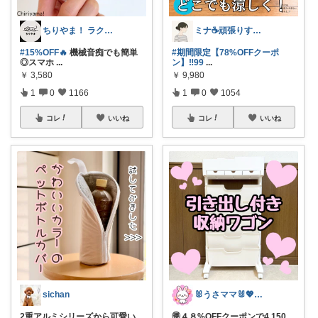
ちりやま！ ラク×便利グッズ🫧
ミナ☕️頑張りすぎない暮らし🏠
#15%OFF🔥
機械音痴でも簡単
#期間限定【78%OFFクーポ
◎スマホ
...
ン】‼️99
...
￥
3,580
￥
9,980
1
0
1166
1
0
1054
コレ
いいね
コレ
いいね
sichan
🐰うさママ🐰💖キッズ・ママの日常✨
2重アルミシリーズから可愛い
🉐４８%OFFクーポンで4,150