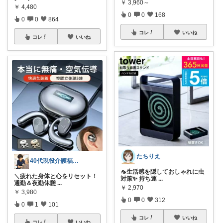
￥
3,960～
￥
4,480
0
0
168
0
0
864
コレ
いいね
コレ
いいね
たちりえ
40代現役介護福祉士/仕事も休日も快適に
🦟生活感を隠しておしゃれに虫
＼疲れた身体と心をリセット！
対策✨ 持ち運
...
通勤＆夜勤休憩
...
￥
2,970
￥
3,980
0
0
312
0
1
101
コレ
いいね
コレ
いいね