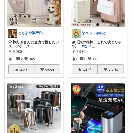
ともよ☆楽天ROOM
なべっこ🌿心と体を整える暮らし
🤍 旅好きさんに全力で推したい
🌿【旅の相棒、これで決まり✈️
スーツケース
...
✨】
#なべ
...
￥
9,980～
￥
7,980～
1
2
945
0
0
178
コレ
いいね
コレ
いいね