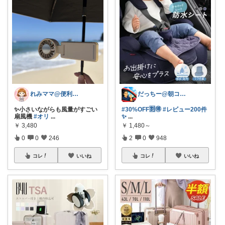
れみママ@便利雑貨¸¸kids
だっちー@朝コレ5時🚗カー用品探求家
✨小さいながらも風量がすごい
#30%OFF🈹🉐
#レビュー200件
扇風機
#オリ
...
✨
...
￥
3,480
￥
1,480～
0
0
246
2
0
948
コレ
いいね
コレ
いいね