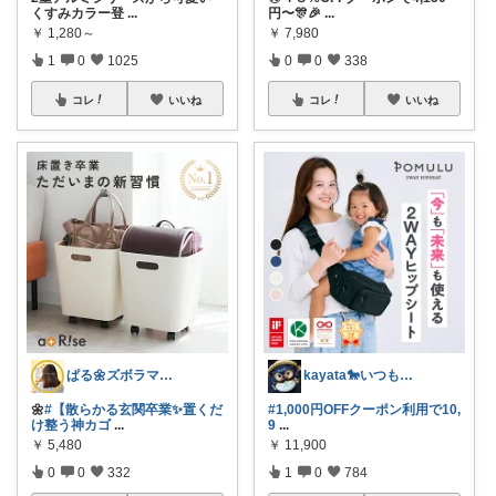
くすみカラー登
...
円〜🎊🎉
...
￥
1,280～
￥
7,980
1
0
1025
0
0
338
コレ
いいね
コレ
いいね
ぱる🌼ズボラママのラク家事
kayata🐎いつもありがとう😊
🌼
#【散らかる玄関卒業✨置くだ
#1,000円OFFクーポン利用で10,
け整う神カゴ
...
9
...
￥
5,480
￥
11,900
0
0
332
1
0
784