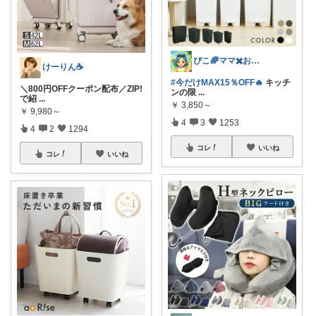
ぴこ🌈ママ✖️お洒落✖️お得
けーりん☕️
#今だけMAX15％OFF🔥
キッチ
＼800円OFFクーポン配布／ZIP!
ンの限
...
で紹
...
￥
3,850～
￥
9,980～
4
3
1253
4
2
1294
コレ
いいね
コレ
いいね