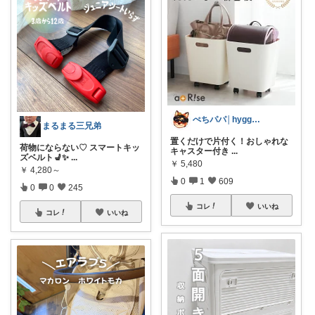
ぺちパパ│hyggeな心意気を大切に🌿
まるまる三兄弟
置くだけで片付く！おしゃれな
荷物にならない♡ スマートキッ
キャスター付き
...
ズベルト💺✨
...
￥
5,480
￥
4,280～
0
1
609
0
0
245
コレ
いいね
コレ
いいね