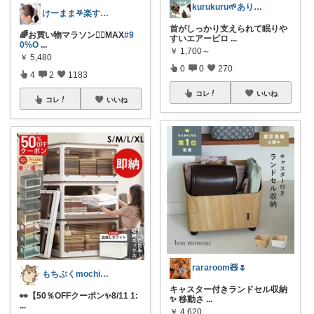
kurukuru🌱ありがとうございます
けーまま𖤐楽する家づくり☀︎*.｡
首がしっかり支えられて眠りや
🌈お買い物マラソン🏃‍♂️MAX
#9
すいエアーピロ
...
0%O
...
￥
1,700～
￥
5,480
0
0
270
4
2
1183
コレ
いいね
コレ
いいね
rararoom🧸🌷
もちぷくmochipuku☘️5日感謝
キャスター付きランドセル収納
👀【50％OFFクーポン✨️8/11 1:
✨ 移動さ
...
...
￥
4,620