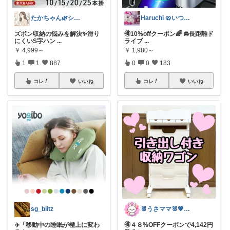
たかちゃん🌿シンプルで心地よい暮らし
Haruchi 🥨いつもありがとう🌸
ズボン収納の悩みを解決✨滑り
🉐10%offクーポン🌈 🚘長距離ド
にくいS字ハン
...
ライブ
...
￥
4,999～
￥
1,980～
1
1
887
0
0
183
コレ
いいね
コレ
いいね
sg_blitz
🐰うさママ🐰💖キッズ・ママの日常✨
✈️「移動中の睡眠が極上に変わ
🉐４８%OFFクーポンで4,142円