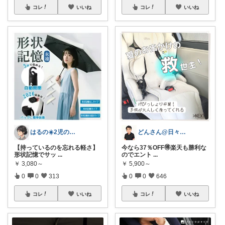
コレ
いいね
コレ
いいね
はるの☀️2児のママ𓂃◌𓈒𓐍
どんさん@日々の生活に彩りを
【持っているのを忘れる軽さ】
今なら37％OFF🉐楽天も勝利な
形状記憶でサッ
...
のでエント
...
￥
3,080～
￥
5,900～
0
0
313
0
0
646
コレ
いいね
コレ
いいね