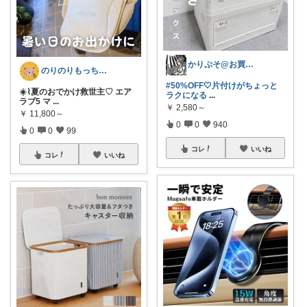
かりぷそ@お買い物の応援します
のりのりもっち⌇１歳との楽しい暮らし🌻
#50%OFF🤍片付けがちょっと
☀️⌇夏のおでかけ救世主♡ エア
ラクになる
...
ラブ5 マ
...
￥
2,580～
￥
11,800～
0
0
940
0
0
99
コレ
いいね
コレ
いいね