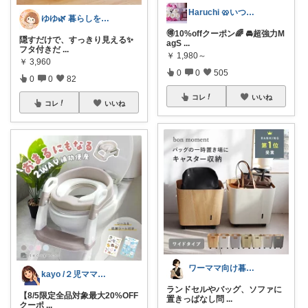
Haruchi 🥨いつもありがとう🌸
ゆゆ🌿 暮らしを整えたい🫖
🉐10%offクーポン🌈 🚘超強力M
隠すだけで、すっきり見える✨
agS
...
フタ付きだ
...
￥
1,980～
￥
3,960
0
0
505
0
0
82
コレ
いいね
コレ
いいね
ワーママ向け暮らしの便利グッズROOM
kayo /２児ママ・子育てグッズ🌿
ランドセルやバッグ、ソファに
【8/5限定全品対象最大20%OFF
置きっぱなし問
...
クーポ
...