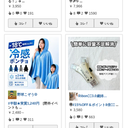
る！」✈️
...
🎊🎉✨
...
￥
3,950
￥
7,966
0
0
191
8
2
1590
コレ
いいね
コレ
いいね
野球こぞう⚾️
Ribon❁⃘3.0歳姉妹ﾏﾏ👧🏻♡
#半額★実質1,240円
[野外イベ
🉐
#15%OFF＆ポイント8倍❤️‍🔥
...
ントも
...
￥
3,580
￥
2,480～
0
0
663
1
2
311
コレ
いいね