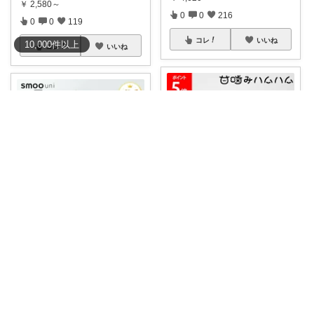
￥
2,580～
0
0
216
0
0
119
コレ
いいね
10,000
件
以上
コレ
いいね
​かわちゃんロス✨️@コラムで綴る紹介
Y♡U
247◆
#かわちゃん家日記
㉗ ＼
#5%OFFクーポン
カラフルなカ
甘噛みハ
...
ラー展開
...
￥
4,999～
￥
11,800～
0
1
319
0
0
57
コレ
いいね
コレ
いいね