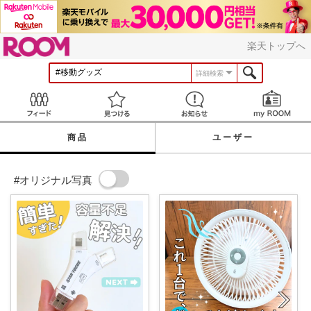
ROOM
楽天トップへ
詳細検索
Feed
見つける
お知らせ
商品
ユーザー
#オリジナル写真