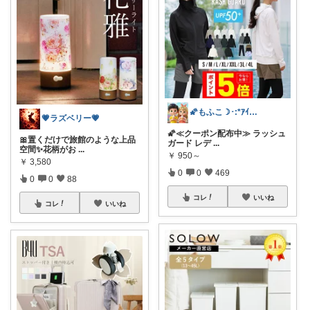
🌠もふこ☽･:*ｱｲｺﾝ変更しました♪
💗ラズベリー💗
🌠≪クーポン配布中≫ ラッシュ
🎀置くだけで旅館のような上品
ガード レデ
...
空間✨花柄がお
...
￥
950～
￥
3,580
0
0
469
0
0
88
コレ
いいね
コレ
いいね