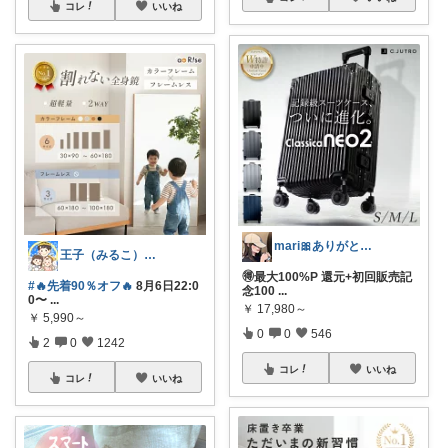
コレ
いいね
mari🎀ありがとうです🥹
王子（みるこ）👑便利グッズ×QOL向上
🉐最大100%P 還元+初回販売記
#🔥先着90％オフ🔥
8月6日22:0
念100
...
0〜
...
￥
17,980～
￥
5,990～
0
0
546
2
0
1242
コレ
いいね
コレ
いいね