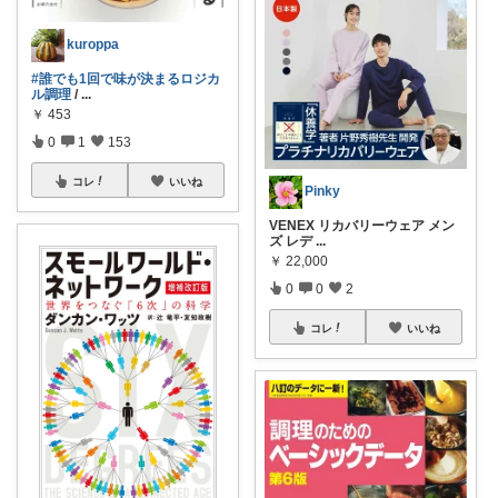
kuroppa
#誰でも1回で味が決まるロジカ
ル調理
/
...
￥
453
0
1
153
コレ
いいね
Pinky
VENEX リカバリーウェア メン
ズ レデ
...
￥
22,000
0
0
2
コレ
いいね