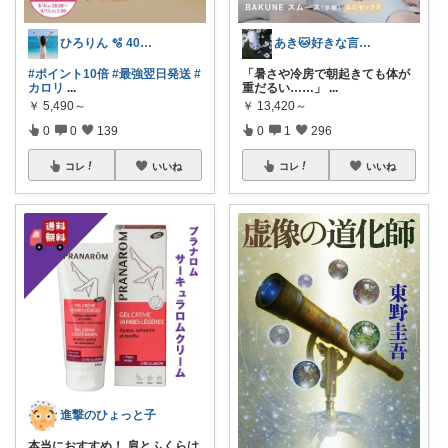
ひろりん 🫧 40代美容とファッション
あき🐱好きな言葉は『簡単』『おいしい』
#ポイント10倍
#最強翌日発送
#
「暑さや冷房で朝起きても体が
カロリ
...
重だるい……」
...
￥
5,490～
￥
13,420～
0
0
139
0
1
296
コレ
いいね
コレ
いいね
進撃のひょっと子
本当におすすめ！ 肩とふくらは