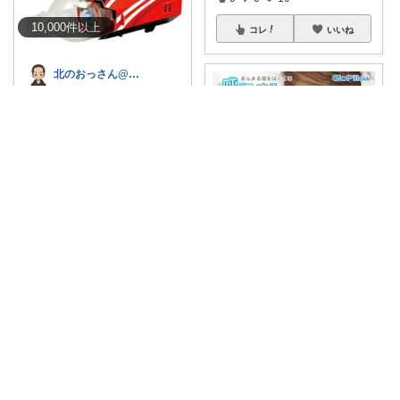
10,000
件
以上
コレ
いいね
北のおっさん@ガジェット好き
モーターとファンの風力でゴミ
を吸引する ペ
...
￥
849
0
0
17
コレ
いいね
ゆりなのROOM
＼家事の小さなストレスをすっ
きり🌿／ ベビ
...
￥
7,980～
0
0
0
コレ
いいね