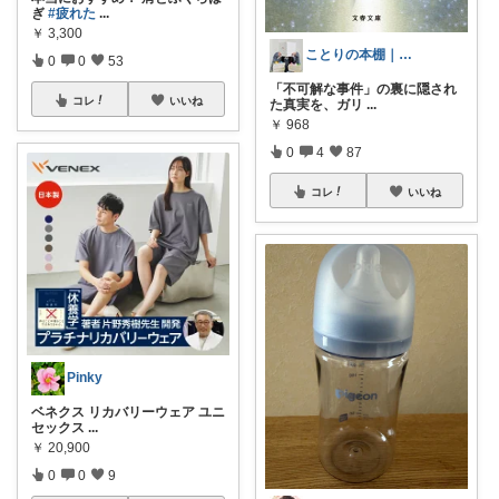
ぎ
#疲れた
...
￥
3,300
ことりの本棚｜読書と暮らし
0
0
53
「不可解な事件」の裏に隠され
コレ
いいね
た真実を、ガリ
...
￥
968
0
4
87
コレ
いいね
Pinky
ベネクス リカバリーウェア ユニ
セックス
...
￥
20,900
0
0
9