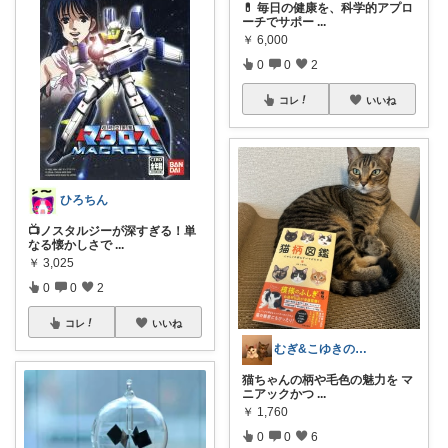
💊 毎日の健康を、科学的アプロ
ーチでサポー
...
￥
6,000
0
0
2
コレ
いいね
ひろちん
📺ノスタルジーが深すぎる！単
なる懐かしさで
...
￥
3,025
0
0
2
コレ
いいね
むぎ&こゆきの部屋
猫ちゃんの柄や毛色の魅力を マ
ニアックかつ
...
￥
1,760
0
0
6