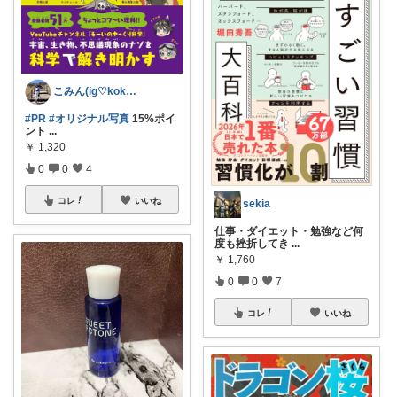
こみん(ig♡kokomin.blog)
#PR
#オリジナル写真
15%ポイ
ント
...
￥
1,320
0
0
4
コレ
いいね
sekia
仕事・ダイエット・勉強など何
度も挫折してき
...
￥
1,760
0
0
7
コレ
いいね