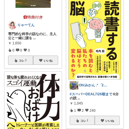
りゃーてん
専門的な科学の話なのに、主人
公と一緒に謎を
...
￥
1,650
0
0
0
コレ
いいね
Oh!みかん .*゜25.5ご購入感謝
#スーパーDEAL7/26朝まで
6分
の読
...
￥
1,045
1
2
240
コレ
いいね