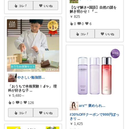
コレ
いいね
【なぞ解き×国語】自然の謎を
解き明かせ！『
...
￥
825
0
0
6
コレ
いいね
やさしい勉強部屋|セルフネイルROOM
「おうちで本格実験！🔬✨」 理
科が好きな子
...
￥
5,480～
0
0
126
ars*° 褒められ美肌へ🫧
コレ
いいね
#30%OFFクーポンで999円ぽっ
きり
...
￥
1,425