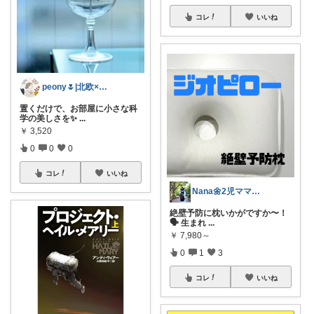
コレ
いいね
peony🌷|北欧×便利アイテム
置くだけで、お部屋に小さな科
学の美しさを✨
...
￥
3,520
0
0
0
コレ
いいね
Nana🌼2児ママの購入品
絶壁予防に枕いかがですか〜！
🗣️ 生まれ
...
￥
7,980～
0
1
3
コレ
いいね