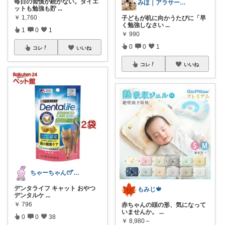
毎日の習慣が続かない。ダイエ
みほ｜アラサー主婦｜共働き｜2児育児中
ットも勉強も貯
...
￥
1,760
子どもが机に向かうたびに「早
く勉強しなさい
...
1
0
1
￥
990
0
0
1
コレ
いいね
コレ
いいね
ちゃーちゃん‪ꯁꯧありがとう🫶🏻💕
デンタライフ キャット おやつ
もみじ🍁
デンタルケ
...
￥
796
赤ちゃんの頭の形、気になって
いませんか。
...
0
0
38
￥
8,980～