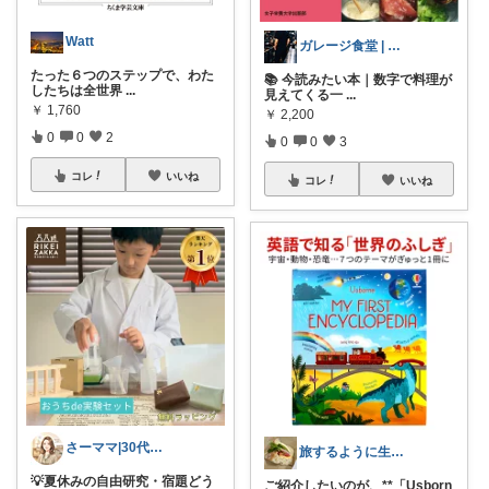
Watt
ガレージ食堂 | 開業準備中
たった６つのステップで、わた
📚 今読みたい本｜数字で料理が
したちは全世界
...
見えてくる一
...
￥
1,760
￥
2,200
0
0
2
0
0
3
コレ
いいね
コレ
いいね
さーママ|30代小2女児ママ🎀
旅するように生きる✨
💡夏休みの自由研究・宿題どう
ご紹介したいのが、**「Usborn