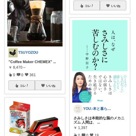
コレ
いいね
TSUYOZOU
"Coffee Maker CHEMEX"
...
￥
8,470～
0
0
361
コレ
いいね
YOU♪本と暮らしと
さみしさは本能的な脳のメカニ
ズム 人間は、
...
￥
1,397
0
0
19