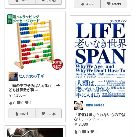
コレ
いいね
コレ
いいね
だん@女の子ギフト｜4･5歳向け厳選🎁
「頭の中でそろばんが動く」子
どもは算数が得
...
￥
7,150～
0
0
1
Think Notes
コレ
いいね
「老化は避けられないものでは
なく、コントロ
...
￥
3,080
0
0
1