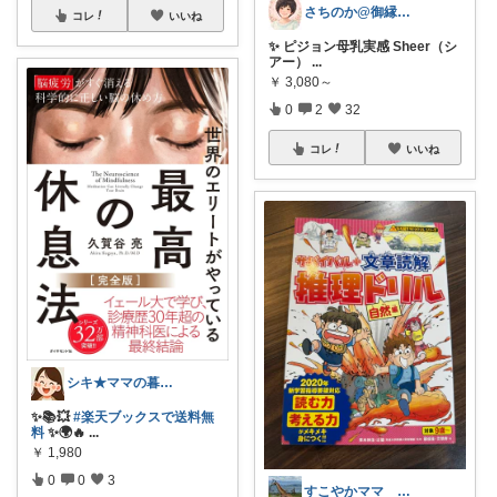
さちのか@御縁に感謝
コレ
いいね
✨ ピジョン母乳実感 Sheer（シ
アー）
...
￥
3,080～
0
2
32
コレ
いいね
シキ★ママの暮らし、キッズ
✨📚💥
#楽天ブックスで送料無
料
✨🌍🔥
...
￥
1,980
0
0
3
すこやかママ 知育とアウトドアが大好き