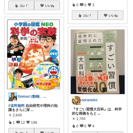
0
0
3
コレ
いいね
コレ
いいね
Gomari (動物、ハンドメイド好き)
noraneko
#送料無料
自由研究や理科の知
『すごい習慣大百科』は、科学
識をさらに深
...
的な根拠をもと
...
￥
2,640
￥
1,760
1
12
198
0
0
4