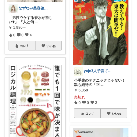
なずな@美容健康オタク
「男性ウケする香水が欲し
い❣️」 「人と匂
...
￥
1,980～
0
0
4
コレ
いいね
yujo3人子育て@楽々知育,受験＋糖質
小手先のテクニックじゃない！
親も納得の「正
...
￥
6,859
売切れ
0
0
3
コレ
いいね