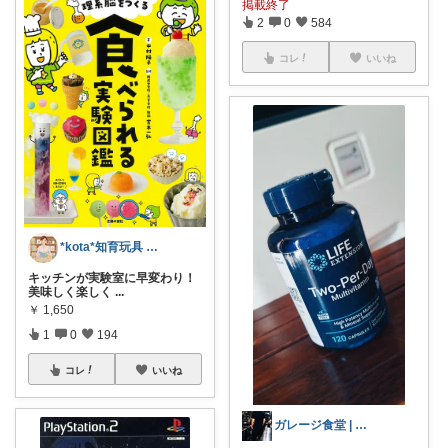
掲載終了
2
0
584
コレ
いいね
*kota*知育玩具 絵本キッズ ベビー
キッチンが実験室に早変わり！
美味しく楽しく
...
￥
1,650
1
0
194
コレ
いいね
ガレージ食堂 | 開業準備中