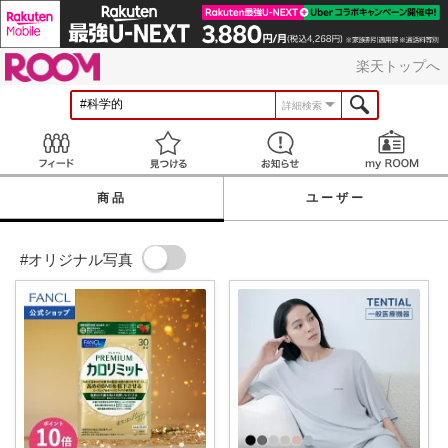
ROOM
楽天トップへ
詳細検索
Feed
見つける
お知らせ
商品
ユーザー
#オリジナル写真