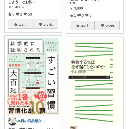
しよう…とお悩
...
e M
...
￥
5,480～
￥
3,800
0
2
53
1
0
0
コレ
いいね
コレ
いいね
本日の商品紹介（営業にまつわる商品紹介）