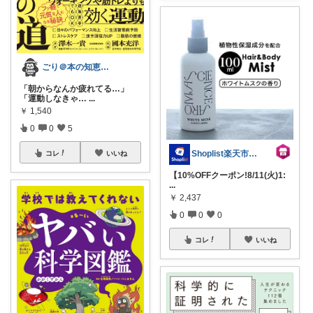
ごり＠本の知恵で健康を目指すROOM
「朝からなんか疲れてる…」
「運動しなきゃ…
...
￥
1,540
0
0
5
Shoplist楽天市場店
コレ
いいね
【10%OFFクーポン!8/11(火)1:
...
￥
2,437
0
0
0
コレ
いいね