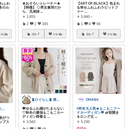
ふわふわ
★おそろいトレーナー★
【ART OF BLACK】包まれ
冬のル
【特徴】 ◇男女兼用だか
る幸せふわふわラビットフ
ら、兄弟姉
...
ァー
...
￥
1,855
￥
5,940～
2
1
345
1
0
56
いいね
コレ
いいね
コレ
いいね
🪴ひぐらし🪴 便利×インテリア🍀
OHANA
🤎ゆるふわ感がたまらない
#昨冬大人気🔥もこもこフー
なつROOM🍃主婦目線でおススメ色々
♡秋冬の最強もこもこカー
ドカーディガン💖
🌿前開き
ディガン🧸着る
...
＆ロング丈
...
差がつ
￥
3,560
￥
5,290
ップス
売切れ
0
0
48