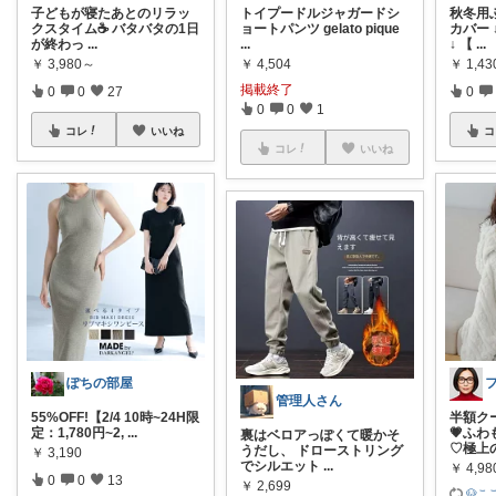
子どもが寝たあとのリラッ
トイプードルジャガードシ
秋冬用
クスタイム☕️ バタバタの1日
ョートパンツ gelato pique
カバー 
が終わっ
...
...
↓ 【
...
￥
3,980～
￥
4,504
￥
1,4
掲載終了
0
0
27
0
0
0
1
コレ
いいね
コ
コレ
いいね
ぽちの部屋
管理人さん
55%OFF!【2/4 10時~24H限
半額ク
定：1,780円~2,
...
💗ふ
裏はベロアっぽくて暖かそ
♡極上
うだし、 ドローストリング
￥
3,190
でシルエット
...
￥
4,98
0
0
13
￥
2,699
🐶こ