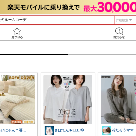
詳細検索
見つける
あいにゃん＊暮らしroom
さぼてん🌵LEE 🐶
花たろうママ