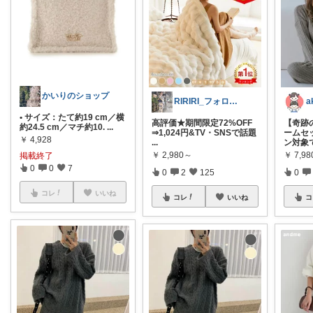
かいりのショップ
RIRIRI_フォロー感謝♡こっそり経由
• サイズ：たて約19 cm／横
高評価★期間限定72%OFF
【奇跡
約24.5 cm／マチ約10.
...
⇒1,024円&TV・SNSで話題
ームセ
￥
4,928
...
ン対象
￥
2,980～
￥
7,98
掲載終了
0
0
7
0
2
125
0
コレ
いいね
コレ
いいね
コ