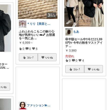
＊りり【美容と暮らし旅好きROOM】
ふわふわもこもこの触り心
もあ
地が気持ちいい☁️💕 お部屋
を一気にあ
...
🧥半額セール中‼️今だけ1,99
￥
6,999～
0円✨ 今年の秋冬マストアイ
テ
...
0
0
6
￥
3,980
売切れ
コレ
いいね
0
0
4
ウター
SSN.
...
コレ
いいね
いいね