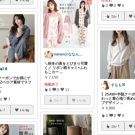
売切れ
レ
いいね
0
0
6
コレ
nanan@ななんぶろぐ。☕️🌿‬
＼秋冬の夜をとびきり可愛
く／ リボン柄キャミ×ふわ
𝐮𝐠𝐢🧋
もこカー
...
￥
7,150
額クーポンでお得にゲ
 ☑︎ベロア素材でラフ
掲載終了
すもも🍑
...
0
0
11
0
〖25AW×半額クー
わっと着心地♡長め
0
7
コレ
いいね
プデザイン
...
￥
6,980
レ
いいね
0
0
9
コレ