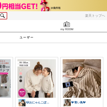
楽天トップへ
お知らせ
ユーザー
🐱おにゃんこぽん＊パパ・子育て・日常
🐦️青い鳥🐦️