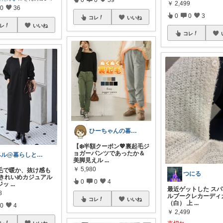
￥
2,499
0
36
0
0
3
コレ
いいね
レ
いいね
コレ
ひーちゃんの暮らしと服ROOM🌷
【❄️半額クーポン💖裏起毛ジ
ョガーパンツであったか＆
ベル@暮らしとファッション
美脚見えル
...
￥
5,980
起毛で暖か、抜け感も
つにる
 きれいめカジュアル
0
0
4
ジッ
...
最近ゲットした ス
8
ルブークレカーディガ
コレ
いいね
（白） 上
...
0
4
￥
2,499