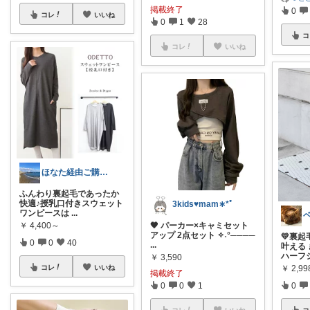
掲載終了
0
コレ
いいね
0
1
28
コ
コレ
いいね
ほなた経由ご購入ありがとうございます☺
ふんわり裏起毛であったか
快適♪授乳口付きスウェット
3kids♥︎︎mam∗︎*ﾟ
ワンピースは
...
￥
4,400～
🖤 パーカー×キャミセット
アップ 2点セット ✧˖°────
💛裏
0
0
40
...
叶える
ハーフ
￥
3,590
コレ
いいね
￥
2,99
掲載終了
0
0
1
0
コレ
いいね