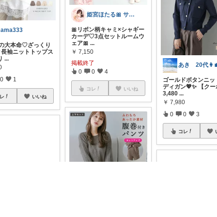
姫宮ほたる🎀 サンリオ多め
🎀リボン柄キャミ×シャギー
ama333
カーデ♡3点セットルームウ
ェア🎀
...
秋冬の大本命♡ざっくり
￥
7,150
ク長袖ニットトップス
り
...
掲載終了
あき 20代👩‍
0
0
0
4
0
1
ゴールドボタンニッ
ディガン💖✨ 【ク
コレ
いいね
3,480
...
レ
いいね
￥
7,980
0
0
3
コレ
S
つーちゃん@お菓子大好き❤️
期間限定OFFクーポン
✨
【リブレギンスで
おうち時間をもっと幸せに