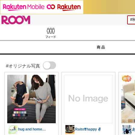
ROOM
Feed
商品
#オリジナル写真
hug and home小5&小2のママ
Raito❣️happy ✌️