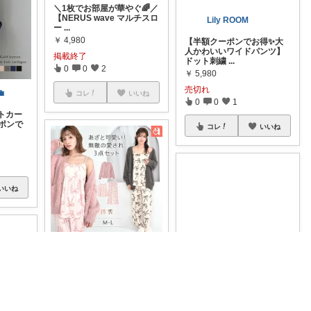
ファッション💫スタイリスト圭子👗
＼1枚でお部屋が華やぐ🌈／
【NERUS wave マルチスロ
Lily ROOM
ー
...
￥
4,980
【半額クーポンでお得✨大
人かわいいワイドパンツ】
掲載終了
ドット刺繍
...
0
0
2

￥
5,980
売切れ
トカー
コレ
いいね
ーポンで
0
0
1
コレ
いいね
いいね
✨コウ✨美容、ダイエット垢抜け専門
＼大人ガーリーなふわもこ3
点セットにキュン♡／ 【リ
tyiki-zu