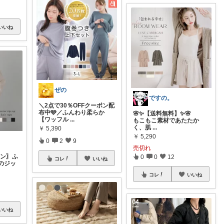
いいね
ぜの
ですの。
＼2点で30％OFFクーポン配
布中🩵／ふんわり柔らか
🌸✨【送料無料】✨🌸
【ワッフル
...
もこもこ素材であたたか
く、肌
...
￥
5,390
￥
5,290
0
2
9
売切れ
ポン〗ふ
0
0
12
コレ
いいね
のジッ
コレ
いいね
いいね