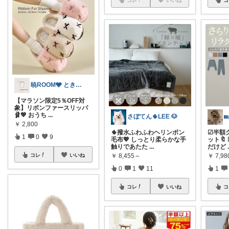
コ
暁ROOM🩶 ときめく暮らしのセレクト
【マラソン限定5％OFF対
象】リボンファースリッパ
🩰💖 おうち
...
さぼてん🌵LEE 🐶
𝐦
￥
2,800
🌵撥水ふわふわヘリンボン
☑︎半
1
0
9
毛布💖 しっとり柔らかな手
ット🔖
触りであたた
...
だけど
コレ
いいね
￥
8,455～
￥
7,98
0
1
11
1
コレ
いいね
コ