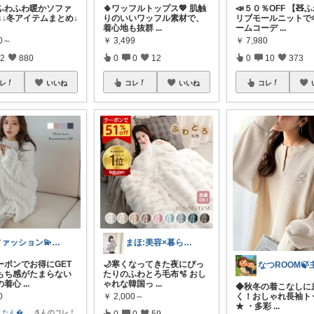
ふわふわ暖かソファ
🌵ワッフルトップス💖 肌触
📣５０％OFF 【🧸
↓↓冬アイテムまとめ↓
りのいいワッフル素材で、
リブモールニットで
着心地も抜群
...
ームコーデ
...
30～
￥
3,499
￥
7,980
2
880
0
0
12
0
10
373
レ
いいね
コレ
いいね
コレ
ファッション💫スタイリスト圭子👗
まほ:美容×暮らしセレクト💐
ーポンでお得にGET
🌙寒くなってきた夜にぴっ
わもち感がたまらない
たりのふわとろ毛布🫧 おし
の着心
...
ゃれな韓国っ
...
◆秋冬の着こなしに
0
￥
2,000～
く！おしゃれ長袖ト
★ ・多彩
...
こたん
...
さんのコレ！
0
0
59