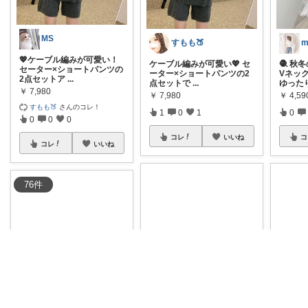
MS
すもも🍑
m
💖ケーブル編みが可愛い！
ケーブル編みが可愛い💖 セ
🧶 
セーター×ショートパンツの
ーター×ショートパンツの2
Vネッ
2点セットア
...
点セットで
...
ゆった
￥
7,980
￥
7,980
￥
4,59
すもも🍑
さんのコレ！
1
0
1
0
0
0
0
コレ
いいね
コ
コレ
いいね
76
件
M
🌸✨
#
maco
配布中