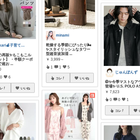
minami
乾燥する季節にぴったり🌬️
akari🍎子育て・家事・編み物✻°•
✨スタイリッシュなタワー
型超音波加湿
...
の再販✨もこもこル
￥
3,999～
ット】 ・半額クーポ
で超お
...
1
1
5
0
じゅんぽんず
0
6
コレ
いいね
🧥✨今季マストなア
登場✨ U.S. POLO A
レ
いいね
￥
7,623
0
0
1
コレ