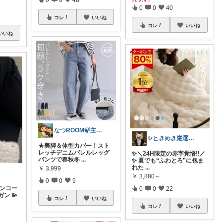
0
0
40
コレ
いいね
コレ
いいね
いいね
なつROOM🍃主婦目線でおススメ色々
✨ときめき厳選アイテム✨ご購入感謝です。
★美脚＆体型カバー！スト
レッチデニムバレルレッグ
✨＼24H限定の赤字覚悟‼️／
パンツで春秋冬
...
✨ 夏でも“ふわとろ”に包ま
れた
...
￥
3,999
￥
3,880～
0
0
9
パンコー
0
0
22
ン 💫
コレ
いいね
コレ
いいね