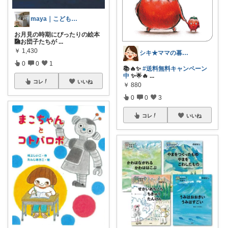
maya｜こどもと快適に暮らす🍃
お月見の時期にぴったりの絵本
🎑お団子たちが
...
￥
1,430
シキ★ママの暮らし、キッズ
0
0
1
📚🔥✨
#送料無料キャンペーン
中
✨🌟🔥
...
コレ
いいね
￥
880
0
0
3
コレ
いいね