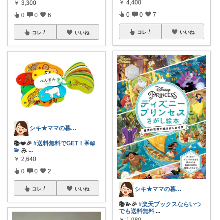
￥
4,400
￥
3,300
0
0
7
0
0
6
コレ
いいね
コレ
いいね
シキ★ママの暮らし、キッズ
📚❤️🎉
#送料無料でGET！🌟📖
💫
み
...
￥
2,640
0
0
2
シキ★ママの暮らし、キッズ
コレ
いいね
📚💫🎉
#楽天ブックスならいつ
でも送料無料
...