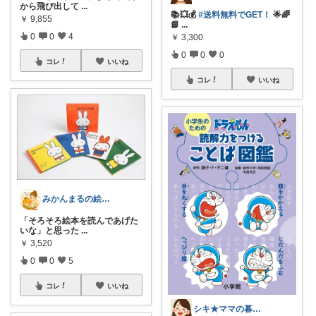
から飛び出して
...
📚💥💰
#送料無料でGET！
🌟🌈
￥
9,855
📘
...
0
0
4
￥
3,300
0
0
0
コレ
いいね
コレ
いいね
みかんまるの絵本棚
「そろそろ絵本を読んであげた
いな」と思った
...
￥
3,520
0
0
5
コレ
いいね
シキ★ママの暮らし、キッズ