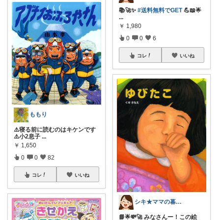
📚🚀✨
#送料無料でGET
💪📖🌟
...
￥
1,980
0
0
6
コレ
いいね
ももり
⚠️寝る前に読むのはキケンです
⚠️小2息子
...
￥
1,650
0
0
82
コレ
いいね
シキ★ママの暮らし、キッズ
📘🌟💸🚀 みなさんー！この絵