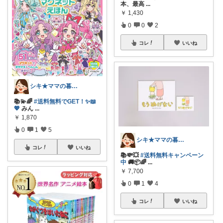
本、最高
...
￥
1,430
0
0
2
コレ
いいね
シキ★ママの暮らし、キッズ
📚💫🌈
#送料無料でGET！✨📖
💖
みん
...
￥
1,870
0
1
5
シキ★ママの暮らし、キッズ
コレ
いいね
📚💸💥
#送料無料キャンペーン
中
🚚📦🌈
...
￥
7,700
0
1
4
コレ
いいね