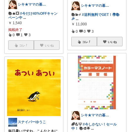
シキ★ママの暮らし、キッズ
シキ★ママの暮らし、キッズ
📚🔥💥
#今だけ40%OFFキャン
📚💫⚡️
#送料無料でGET！🌍📚
ペーン中
...
🎉
...
￥
1,540
￥
11,000
掲載終了
0
0
3
0
1
3
コレ
いいね
コレ
いいね
シキ★ママの暮らし、キッズ
スナイパーゆうこ
🌈💪💡
#今しかない！セール
中！
📚🎨🌟
...
毎日暑いですね。こんなときに