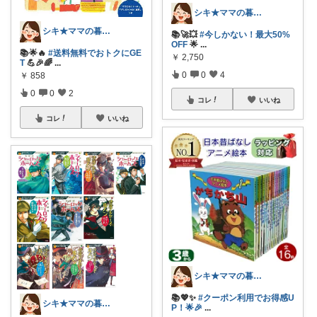
シキ★ママの暮らし、キッズ
シキ★ママの暮らし、キッズ
📚🚀💥
#今しかない！最大50%
OFF
🌟
...
📚🌟🔥
#送料無料でおトクにGE
￥
2,750
T
💪🎉🌈
...
0
0
4
￥
858
0
0
2
コレ
いいね
コレ
いいね
シキ★ママの暮らし、キッズ
📚💖✨
#クーポン利用でお得感U
シキ★ママの暮らし、キッズ
P！🌟🎉
...