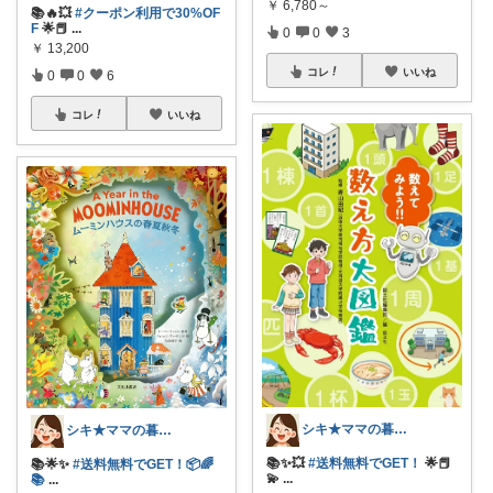
￥
6,780～
📚🔥💥
#クーポン利用で30%OF
F
🌟📕
...
0
0
3
￥
13,200
コレ
いいね
0
0
6
コレ
いいね
シキ★ママの暮らし、キッズ
シキ★ママの暮らし、キッズ
📚✨💥
#送料無料でGET！
🌟📕
📚🌟✨
#送料無料でGET！📦🌈
💫
...
📚
...