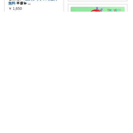
無料
🌟📘💫
...
￥
1,650
0
0
1
コレ
いいね
yu-choko
🍎『はらぺこあおむし』コラボ
がかわいい♡
...
￥
4,290
0
0
6
シキ★ママの暮らし、キッズ
コレ
いいね
📚🌟💖
#送料無料でGET！🌈💫
✨
...
￥
1,540
0
0
6