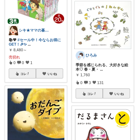
シキ★ママの暮らし、キッズ
📚💖
#セール中！今ならお得に
GET！🎉✨
...
￥
8,480～
ひろみ
売切れ
0
0
1
季節を感じられる、大好きな絵
本♡ 春・夏・
...
コレ
いいね
￥
1,760
0
3
131
コレ
いいね