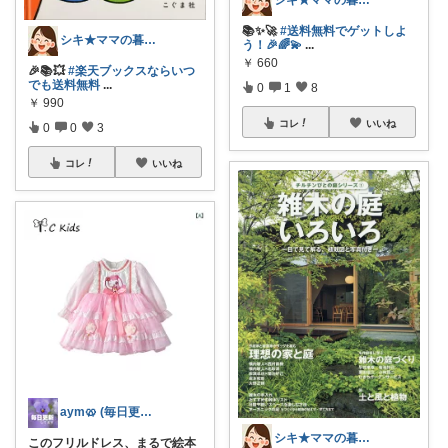
📚✨🚀
#送料無料でゲットしよ
シキ★ママの暮らし、キッズ
う！🎉🌈💫
...
￥
660
🎉📚💥
#楽天ブックスならいつ
でも送料無料
...
0
1
8
￥
990
コレ
いいね
0
0
3
コレ
いいね
aym🥨 (毎日更新してます🙌)
シキ★ママの暮らし、キッズ
このフリルドレス、まるで絵本