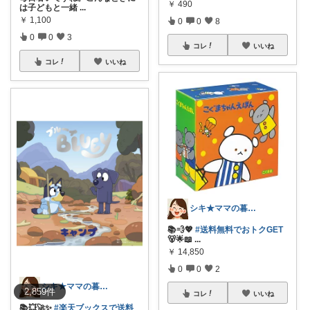
￥
490
は子どもと一緒
...
￥
1,100
0
0
8
0
0
3
コレ
いいね
コレ
いいね
シキ★ママの暮らし、キッズ
📚💨💖
#送料無料でおトクGET
🐻🌟📖
...
￥
14,850
0
0
2
シキ★ママの暮らし、キッズ
2,859
件
コレ
いいね
📚💥🚀✨
#楽天ブックスで送料