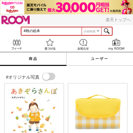
ROOM
楽天トップへ
詳細検索
Feed
見つける
お知らせ
商品
ユーザー
#オリジナル写真