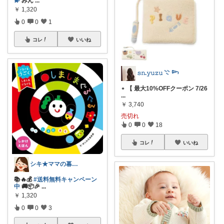
💫
みん
...
￥
1,320
0
0
1
コレ
いいね
𝚜𝚗.𝚢𝚞𝚣𝚞 𓇢 𓆸
⋆ 【 最大10%OFFクーポン 7/26
...
￥
3,740
売切れ
0
0
18
コレ
いいね
シキ★ママの暮らし、キッズ
📚🔥💰
#送料無料キャンペーン
中
🚚📦🎉
...
￥
1,320
0
0
3