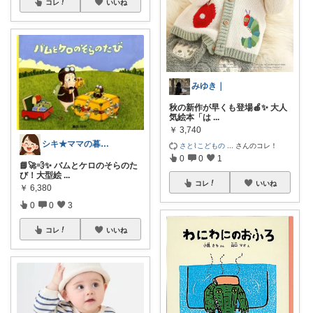
コレ
いいね
みゆき｜
秋の新作が早くも登場🍎✨ 大人
気絵本「は
...
￥
3,740
シキ★ママの暮らし、キッズ
さと⌇こどもの
...
さんのコレ！
0
0
1
📘🚀💨✨ バムとケロのそらのた
び！大型絵
...
コレ
いいね
￥
6,380
0
0
3
コレ
いいね