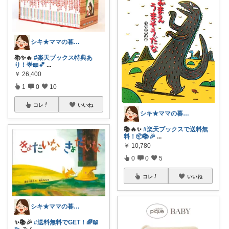
シキ★ママの暮らし、キッズ
📚✨🔥
#楽天ブックス特典あ
り！🌟📖💕
...
￥
26,400
1
0
10
コレ
いいね
シキ★ママの暮らし、キッズ
📚🔥✨
#楽天ブックスで送料無
料！📦📚🎉
...
￥
10,780
0
0
5
コレ
いいね
シキ★ママの暮らし、キッズ
✨📚🎉
#送料無料でGET！🌈📖