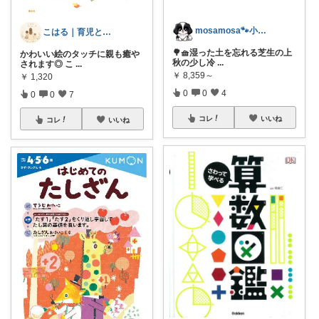
mosamosa🐾小さめバッグの日々✨
こはる｜育児と暮らし
🌳🧺湿った土を忘れる芝生の上
かわいい絵のタッチに親も癒や
秋の少し冷
...
されます◎ こ
...
￥
8,359～
￥
1,320
0
0
4
0
0
7
コレ
いいね
コレ
いいね