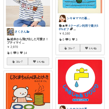
シキ★ママの暮らし、キッズ
📚🔥🌟
#クーポン利用で最大5
0%オフ
🌈
...
さくさん🐳
￥
6,160
🐳 絵本から飛び出した可愛さ！
0
0
3
プティマイ
...
￥
2,970
コレ
いいね
0
0
14
コレ
いいね
シキ★ママの暮らし、キッズ