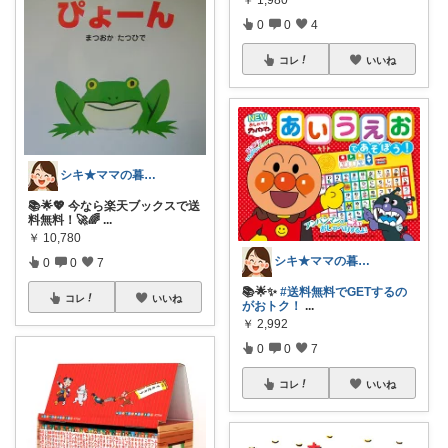
￥
1,980
0
0
4
コレ
いいね
シキ★ママの暮らし、キッズ
📚🌟💖 今なら楽天ブックスで送
料無料！🚀🌈
...
￥
10,780
シキ★ママの暮らし、キッズ
0
0
7
📚🌟✨
#送料無料でGETするの
コレ
いいね
がおトク！
...
￥
2,992
0
0
7
コレ
いいね