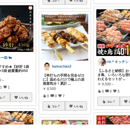
コレ
いいね
モー助 🐄
hamachan3
すすめ★【砂肝 1袋
g×3袋 総重量約450
【ふるさと納税】お
き鳥、いろいろな部
【串打ちの手間を完全ゼロ
わえるセットが
...
に】温めるだけで極上の居
00～
酒屋気分！累計
...
￥
9,500～
1
1
￥
8,500
0
0
5
0
0
7
レ
いいね
コレ
コレ
いいね