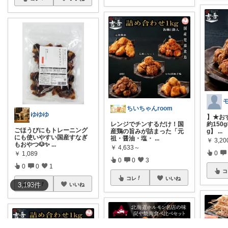
ちいちゃんroom
ゆゆゆ
】★お
レンジでチンするだけ！国
約150
ごほうびにもトレーニング
産鶏の旨みが詰まった「元
g】
...
にも使いやすい国産すなぎ
祖・醤油・塩・
...
￥
3,2
もおやつ🐶✨
...
￥
4,633～
0
￥
1,089
0
0
3
0
0
1
コ
コレ
いいね
3,193
件
コレ
いいね