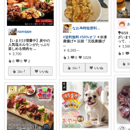
なお⛺️時短便利グッズ好き♡オリ写多め♪
namippe
💐6/
#送料無料
#50%オフ
✴︎冷凍
ざいま
【いまだけ増量中】炭やの
唐揚げ✴︎ 以前「元祖唐揚げ
って、
人気塩ホルモンがたっぷり
...
￥
3,5
楽しめる焼肉セ
...
￥
9,265～
0
￥
3,700
3
0
1028
0
0
2
コ
コレ
いいね
コレ
いいね