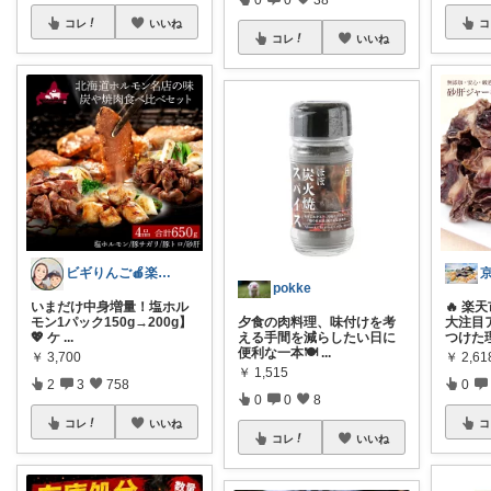
コレ
いいね
コ
コレ
いいね
ビギりんご🍎楽する暮らし🏠
pokke
いまだけ中身増量！塩ホル
🔥 
モン1パック150g→200g】
夕食の肉料理、味付けを考
大注目
💖 ケ
...
える手間を減らしたい日に
つけた
便利な一本🍽️
...
￥
3,700
￥
2,61
￥
1,515
2
3
758
0
0
0
8
コレ
いいね
コ
コレ
いいね