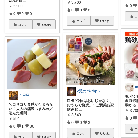
Qのお供
...
￥
3,700
0
￥
2,500
0
0
8
0
0
0
コ
コレ
いいね
コレ
いいね
2児のパパキャンパー
トロロ
🐔 
🍺🥩“今日はお店じゃなく、
産鶏砂
＼コリコリ食感がたまらな
おうちで贅沢。” ご褒美お家
助かる
い！大人の燻製つまみ🔥／
飲みセ
...
￥
3,78
噛んだ瞬間、
...
￥
3,649
0
￥
594
0
0
3
0
1
86
コ
コレ
いいね
コレ
いいね