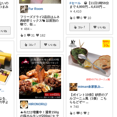
ないの
#セール
😀【11日1時59分
つまみ
まで 4,900円→4,410円
...
Fur Room
￥
4,410
フリーズドライ2品目はムネ
0
0
10
肉砂肝ミックス🐔 以前別の
物で、似
...
コレ
いいね
￥
484～
いいね
0
31
182
コレ
いいね
miman🌼家飲み晩酌帳
おさむ｜赤羽グルメ&穴場スポット
【ポイント10倍】砂肝のブ
なる、
ルゴーニュ風（1個） こち
の芋よ
らもどぞー
...
HIRONORI@
￥
740
🔥今だけ増量中！通常150g
0
0
2
の塩ホルモンが200gに✨ テ