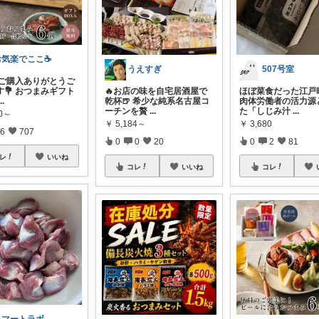
お気楽でここ☕️
うえすぎ
507号室
19 ご購入ありがとうご
す💐 おつまみギフト
🔥お店の味を自宅居酒屋で
ほぼ菜食だった江戸
...
乾杯🍺 希少な純系名古屋コ
肉体労働者の活力源
ーチンを贅
...
た「しじみ汁
...
80～
￥
5,184～
￥
3,680
6
707
0
0
20
0
2
81
レ
いいね
コレ
いいね
コレ