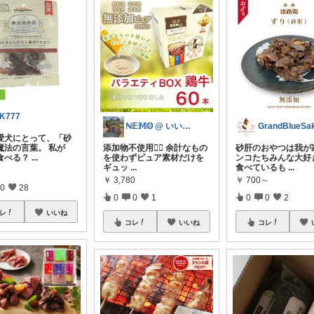
K777
ℕ𝔼𝕄𝕆 @ いいねありがとう🙌
愛犬にとって、「砂
魔法の言葉。 私が
添加物不使用🙅‍♀️ 余計なもの
砂肝のおやつは我が
食べる？
...
を使わずピュア素材だけを
ンコたちみんな大好き
ギュッ
...
食べているも
...
￥
3,780
￥
700～
0
28
0
0
1
0
0
2
レ
いいね
コレ
いいね
コレ