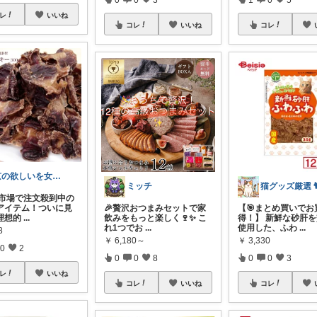
レ
いいね
コレ
いいね
コレ
京の欲しいを女性に向けて
ミッチ
楽天市場で注文殺到中の
アイテム！ついに見
🎉贅沢おつまみセットで家
【🎯まとめ買いでお
理想的
...
飲みをもっと楽しく🍷✨ こ
得！】 新鮮な砂肝
れ1つでお
...
使用した、ふわ
...
8
￥
6,180～
￥
3,330
0
2
0
0
8
0
0
3
レ
いいね
コレ
いいね
コレ