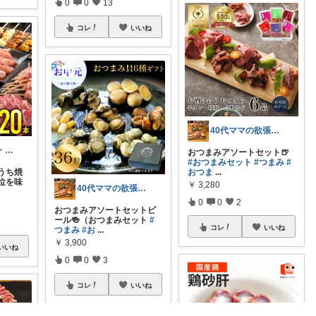
0
0
13
コレ
いいね
40代ママの欲張りセレクト:感謝です💕
rin＊キッチン・収納・便利・美味しい物
おつまみアソートセット🍺
#おつまみセット
#つまみ
#
うち焼
おつま
...
位を味
￥
3,280
40代ママの欲張りセレクト:感謝です💕
0
0
2
おつまみアソートセットビ
ール🍻（おつまみセット
#
コレ
いいね
つまみ
#お
...
￥
3,900
いいね
0
0
3
コレ
いいね