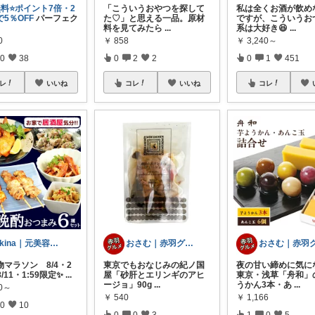
料⭐️ポイント7倍・2
「こういうおやつを探して
私は全くお酒が飲め
5％OFF
パーフェク
た♡」と思える一品。原材
ですが、こういうお
料を見てみたら
...
系は大好き😆
...
0
￥
858
￥
3,240～
0
38
0
2
2
0
1
451
レ
いいね
コレ
いいね
コレ
Akina｜元美容部員ママの美容と暮らし
おさむ｜赤羽グルメ&穴場スポット
マラソン 8/4・2
東京でもおなじみの紀ノ国
夜の甘い締めに気に
8/11・1:59限定✨
...
屋「砂肝とエリンギのアヒ
東京・浅草「舟和」
ージョ」90g
...
うかん3本・あ
...
40～
￥
540
￥
1,166
0
10
0
0
3
1
0
5