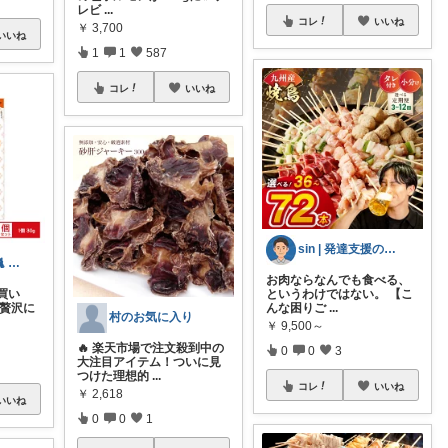
レビ
...
コレ
いいね
￥
3,700
いいね
1
1
587
コレ
いいね
sin | 発達支援の道具箱
猫グッズ厳選 🐈 にゃん具市場 🌈
お肉ならなんでも食べる、
買い
というわけではない。 【こ
を贅沢に
んな困りご
...
村のお気に入り
￥
9,500～
🔥 楽天市場で注文殺到中の
0
0
3
大注目アイテム！ついに見
つけた理想的
...
コレ
いいね
￥
2,618
いいね
0
0
1