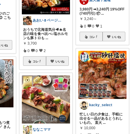
楽天値下速報
️
3,980円 ➡3,240円 19%OFF
ツのご
(740円引) 📦
...
 こち
￥
3,240～
あおい🌷ベージュ好き♡時短アイテム好き
0
0
1
おうちで北海道気分🥩🔥名
店の味を食べ比べ♪塩ホルモ
コレ
いいね
ンも豚トロも
...
￥
3,700
いいね
0
0
2
コレ
いいね
kacky_select
忙しい日の夕食は、手軽に
出せる一品があるとうれし
もつ煮
いもの。 直火
...
／ きん
￥
10,000
ななこママ