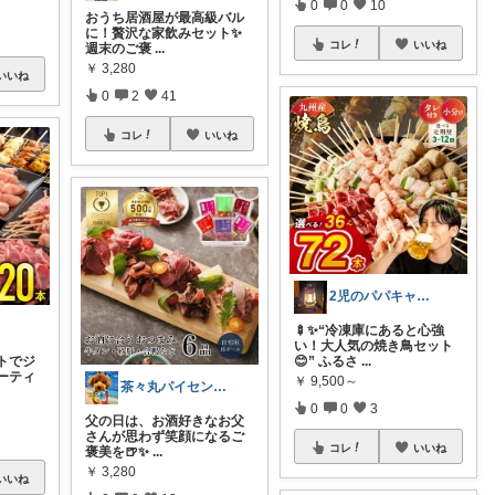
0
0
10
おうち居酒屋が最高級バル
に！贅沢な家飲みセット✨
コレ
いいね
週末のご褒
...
￥
3,280
いいね
0
2
41
コレ
いいね
2児のパパキャンパー
🍢✨“冷凍庫にあると心強
い！大人気の焼き鳥セット
トでジ
😊” ふるさ
...
ーティ
￥
9,500～
茶々丸パイセン✨イケメンに変身🌟
0
0
3
父の日は、お酒好きなお父
さんが思わず笑顔になるご
コレ
いいね
褒美を🍺✨
...
￥
3,280
いいね