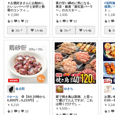
🍷お酒好きさんにお勧めし
夜の甘い締めに気になる、
#送料無
たい レバーパテと砂肝と軟
東京・銀座「資生堂パーラ
個買いで
骨のコンフィ
...
ー」のカスター
...
ト
...
￥
2,580
￥
2,430
￥
1,18
0
0
22
0
0
32
0
コレ
いいね
コレ
いいね
コ
金太郎
ゆきち
#セール
🌻【8/4 20時から
家で焼き鳥は面倒、と思っ
お買い物
6,900円→6,210円】
...
て避けてたんですが、これ
0:00～
は焼くだけでし
...
￥
6,210
￥
3,2
￥
9,500～
0
0
10
0
0
0
38