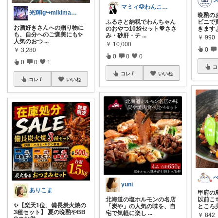
マミィ🐶わんこと暮らす｜お得情報係
光輝ig↪︎mikimama3748
晩酌の
ふるさと納税でわんちゃん
ビニで
お酒好きさんへの贈り物に
のおやつ10袋セット💖ささ
きます
も、自分へのご褒美にも✨
み・砂肝・チ
...
￥
990
人気のおつ
...
￥
10,000
0
￥
3,280
0
0
0
0
0
1
コ
コレ
いいね
コレ
いいね
yuni
ありこま
甲府の
北海道の塩ホルモンの名店
以前こ
✨【楽天1位、備長炭火焼の
「炭や」の人気の味を、自
ところ
3種セット】 夏の晩酌やBB
宅で気軽に楽し
...
￥
842