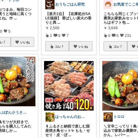
スマートラボ
おうちごはん研究
お気楽でここ☕
おつまみ、毎回コン
買うと地味に高くつ
【楽天1位】 【在庫処分SA
こちらも同じくブッ
よね。🍺
...
LE福袋】 香ばしい炭火の香
褒美お家飲みセット
りと異
...
らはギフト包
...
￥
2,500
￥
3,649
0
5
1
0
7
0
0
231
レ
いいね
コレ
いいね
コレ
ぺぷぽん@うさぎ♡コメ返休止中
はっちゃんのお店😋
トロロ
鳥モツが大好きで、
ちらを購入してみた
🍢ふるさと納税で楽しむ国
＼甘辛こってり！鳥
美味しか
...
産焼き鳥セット✨ もも・せ
込みで家飲み優勝🍺
せり・皮・ぼ
...
かん、レバー
...