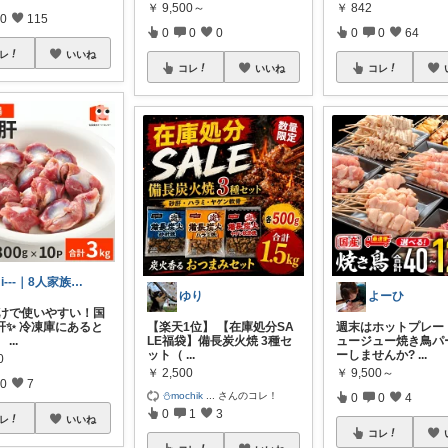
￥
9,500～
￥
842
0
115
0
0
0
0
0
64
レ
いいね
コレ
いいね
コレ
mi---｜8人家族のラク暮らし
ゆり
よーひ
小分けで使いやすい！国
肝✨ 冷凍庫にあると
【楽天1位】 【在庫処分SA
週末はホットプレー
、
...
LE福袋】備長炭火焼 3種セ
ュージュー焼き鳥パ
ット（
...
ーしませんか?
...
0
￥
2,500
￥
9,500～
0
7
⛄mochik
...
さんのコレ！
0
0
4
0
1
3
レ
いいね
コレ