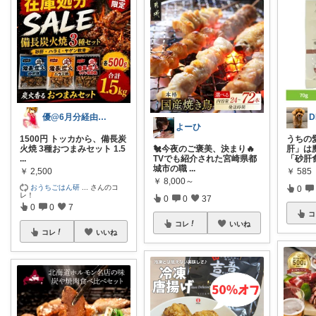
優@6月分経由購入感謝
D
よーひ
1500円 トッカから、備長炭
うちの
火焼 3種おつまみセット 1.5
🐔今夜のご褒美、決まり🔥
肝」は
...
TVでも紹介された宮崎県都
「砂肝
城市の職
...
￥
2,500
￥
585
￥
8,000～
おうちごはん研
...
さんのコ
0
レ！
0
0
37
0
0
7
コ
コレ
いいね
コレ
いいね