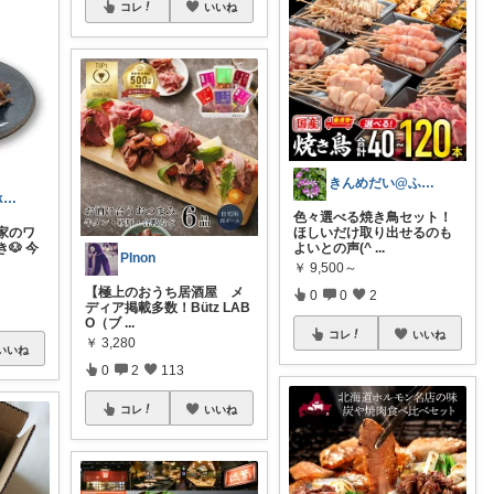
コレ
いいね
きんめだい@ふるさと納税を楽しむ
GrandBlueSakura
色々選べる焼き鳥セット！
家のワ
ほしいだけ取り出せるのも
🐶 今
よいとの声(^
...
PInon
￥
9,500～
【極上のおうち居酒屋 メ
0
0
2
ディア掲載多数！Bütz LAB
O（ブ
...
コレ
いいね
￥
3,280
いいね
0
2
113
コレ
いいね