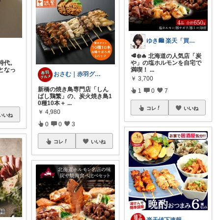
ゆき🛍️ 楽天「買ってよかった」を厳選
🥩❄️🔥 北海道の人気店「炭
時代。
や」の塩ホルモンを自宅で
となっ
満喫！
...
おさむ｜赤羽グルメ&穴場スポット
￥
3,700
新橋の焼き鳥専門店「しん
1
0
7
ばし鶏繁」の、炭火焼き鳥1
0種10本＋
...
コレ
いいね
￥
4,980
いいね
0
0
3
コレ
いいね