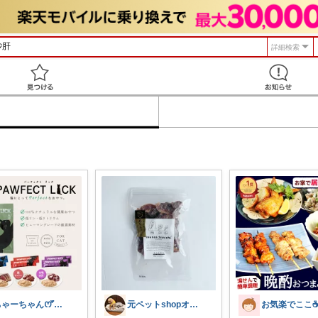
詳細検索
見つける
ちゃーちゃん‪ꯁꯧありがとう🫶🏻💕
元ペットshopオーナー🐶メイ＆アビー
お気楽でここ☕