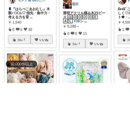
モンテ育ちのこずえママ🦦｜経由購入✨
松D
🐛『はらぺこあおむし』木
ᕱ⑅ᕱ
製パズル♡ 指先・集中力・
透明アクリル積み木25ピー
しく♡
考える力を育
...
ス 🄶🄾🄾🄳 🄳🄴
ト🍓 ･
.
🄰🄻
#39シ
...
￥
1,540
￥
4,5
￥
5,280～
0
0
30
1
0
0
11
コレ
いいね
コ
コレ
いいね
10,000
件
以上
しおり♡3歳0歳子育て中
3児パパごりら｜家族で役立つROOM
＼はじめてのお友達に♡ふ
英語で
わふわファーストトイ🐰✨
【夏休み自由研究】宿題の
んの知育
／ 赤ちゃん
...
悩みを一発解決！親の準備
ァース
も最小限で済む
...
￥
2,200～
￥
7,70