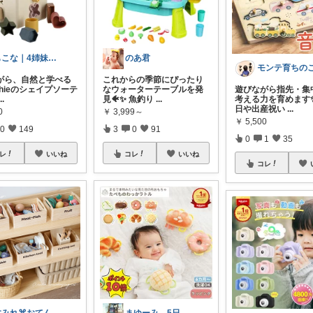
もこな｜4姉妹ママ×子供のも×家事ラク
のあ君
がら、自然と学べる
これからの季節にぴったり
shieのシェイプソーテ
なウォーターテーブルを発
遊びながら指先・集
...
見🐠✨ 魚釣り
...
考える力を育めます✨
日や出産祝い
...
0
￥
3,999～
￥
5,500
0
149
3
0
91
0
1
35
レ
いいね
コレ
いいね
コレ