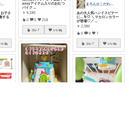
assyアイテム入りのおむつ
まお太☕築古賃貸住まい元紅茶専門店のひと
まろん@こだわりママ
バイク
...
￥
9,180
お子さ
あの大人気ハンドスピナー
激する
に…🌀🤍 ＼マカロンカラー
0
0
218
が登場♡／
...
￥
2,380
コレ
いいね
0
0
7
いいね
コレ
いいね
rin❤︎
#オリジナル写真
モンポケ
「ピカチュウたちのてあそ
児パパごりら｜家族で役立つROOM
あいまる⌇30代ワーママの暮らしと育児
びいっぱい
...
￥
7,480
の室内
✰⌇プーメリー 寝返りするよ
離せな
うになったら、今までのお
0
0
15
もちゃに全
...