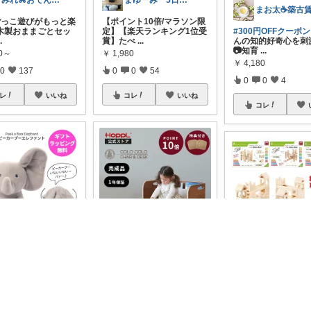
すみれ⌘おてんば娘との暮らし
まゆーみ 5日子供服と📱ケース感謝💖
ﾞごっこ遊びがもっと楽
【ポイント10倍/マラソン限
木製おままごとセッ
定】【楽天ランキング1位受
#300円OFFクーポン
..
賞】たべ
...
んの知的好奇心を刺
📷知育
...
00～
￥
1,980
￥
4,180
0
137
0
0
54
0
0
4
レ
いいね
コレ
いいね
コレ
saku ｜0歳/2歳/🐶ママの暮らし
あやの｜整う暮らしROOM
3
歌う、動く ゾウさ
🪵✨「買い替えない子ども
ぬいぐるみ🐘🩷 フ
家具」という選択✨ 1歳の離
【知育玩具】雨の日
トトイ
...
乳食期か
...
遊びや、家事で手が
い時の強い味方
...
0
￥
39,820～