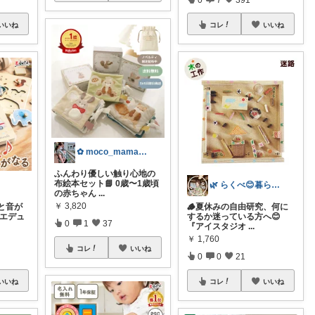
いいね
コレ
いいね
✿ moco_mama_life ✿
ふんわり優しい触り心地の
布絵本セット📘 0歳〜1歳頃
🌿 らくべ😊暮らしの知恵といいもの
の赤ちゃん
...
￥
3,820
と音が
🪵夏休みの自由研究、何に
 エデュ
するか迷っている方へ😊
0
1
37
『アイスタジオ
...
￥
1,760
コレ
いいね
0
0
21
いいね
コレ
いいね