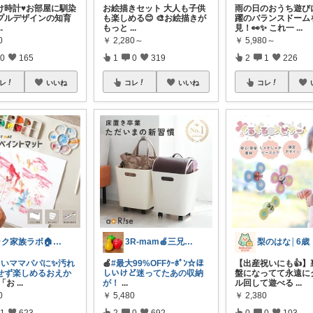
け時計♥お部屋に馴染
お絵描きセット 大人も子供
雨の日のおうち遊び
プルデザインの知育
も楽しめる😊 🎨お絵描きが
躍のバランスドーム
..
もっと
...
見！👀✨ これ一
...
0
￥
2,280～
￥
5,980～
0
165
1
0
319
2
1
226
レ
いいね
コレ
いいね
コレ
ラク家族ラボ🏠️30代子育てパパルーム
3R-mam🍎三兄弟母
忙しいママパパに✨汚れ
🍎
#最大99%OFFｸｰﾎﾟﾝ☆ほ
【出産祝いにも👍】
せず楽しめるおえか
しいけど迷ってたあの収納
盤になってて永遠に
「お
...
が！
...
ル回して遊べる
...
0
￥
5,480
￥
2,380
1
623
2
0
692
0
0
103