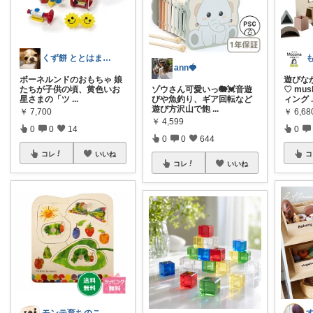
くず餅 ととはまだ16だからぁ🎂
ann🍓
ボーネルンドのおもちゃ 娘
遊びな
たちが子供の頃、黄色いお
ゾウさん可愛いっ🐘💓音遊
♡ mu
星さまの「ツ
...
びや魚釣り、ギア回転など
ィング
遊び方沢山で飽
...
￥
7,700
￥
6,68
￥
4,599
0
0
14
0
0
0
644
コレ
いいね
コ
コレ
いいね