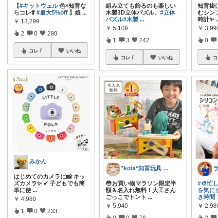
【
#キットウェル
色×知育な
組み立ても飾るのも楽しい
知育掛
らコレ❣️
#最大5%off
】娘
...
木製3D立体パズル。
#立体
むシン
パズル
#木製
...
時計✨️
.
￥
13,299
￥
5,109
￥
3,99
2
0
280
1
3
242
0
コレ
いいね
コレ
いいね
コ
みかん
*kota*知育玩具 絵本キッズ ベビー
はじめてのカメラに📸 キッ
ズカメラ✨ ✔ 子どもでも簡
😳お買い物マラソン限定半
#🎨
単に使
...
額＆名入れ無料！大工さん
を気に
ごっこでトント
...
き時間
￥
4,980
￥
5,940
￥
2,98
1
0
233
0
0
78
2