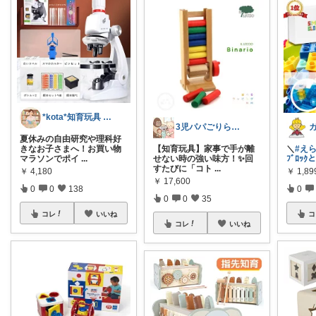
*kota*知育玩具 絵本キッズ ベビー
3児パパごりら｜家族で役立つROOM
夏休みの自由研究や理科好
きなお子さまへ！お買い物
【知育玩具】家事で手が離
＼
#えら
マラソンでポイ
...
せない時の強い味方！✨回
ﾌﾞﾛｯ
すたびに「コト
...
￥
4,180
￥
1,8
￥
17,600
0
0
138
0
0
0
35
コレ
いいね
コ
コレ
いいね