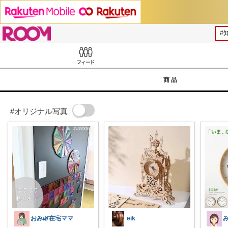
ROOM
Feed
商品
#オリジナル写真
おみ🌿在宅ママ
eik
み