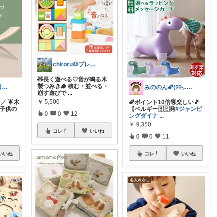
chiroru🐶プレママ
🧸長く遊べる♡音が鳴る木
製つみき🪵 積む・並べる・
いろどり🌈毎日カラフル✨🌈
みののん🌠(୨୧•͈ᴗ•͈)感謝♡
崩す遊びで
...
￥
5,500
／ 🌟木
🌠ポイント10倍🉐楽しい🎵
子供の
【ベルギー🇧🇪発
#ジャンピ
0
0
12
ングダイナ
...
￥
9,350
コレ
いいね
0
0
11
いいね
コレ
いいね