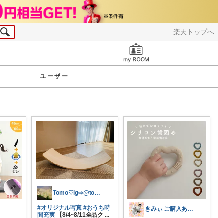
楽天トップへ
お知らせ
ユーザー
Tomo♡ig⇨@tomo_17room
#オリジナル写真
#おうち時
きみぃ ご購入ありがとうございます♪
間充実
【8/4~8/11全品ク
...