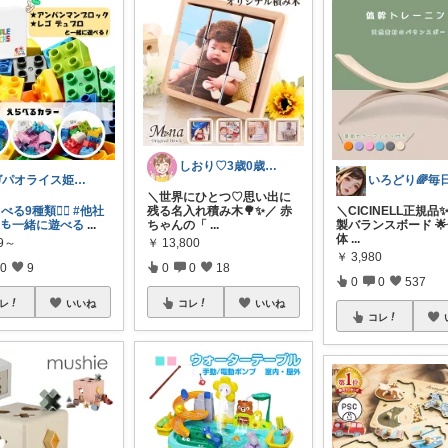
しおり♡3歳0歳子育て中
ガパオライス姫👸🌶️🌶️🌶️
＼世界にひとつ♡思い出に
べる9種類❤️‍🔥
#他社
残る名入れ積み木🌳✨／ 赤
＼CICINELL正規品✨
ｸとも一緒に遊べる
...
ちゃんの「
...
製バランスボード 
体
...
99～
￥
13,800
￥
3,980
0
9
0
0
18
0
0
537
レ
いいね
コレ
いいね
コレ