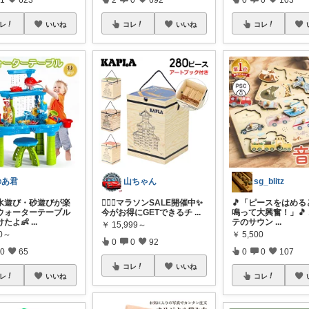
レ
いいね
コレ
いいね
コレ
のあ君
山ちゃん
sg_blitz
水遊び・砂遊びが楽
🏃‍♂️✨マラソンSALE開催中✨
🎵「ピースをはめる
ウォーターテーブル
今がお得にGETできるチ
...
鳴って大興奮！」🎵
けたよ👶
...
テのサウン
...
￥
15,999～
80～
￥
5,500
0
0
92
0
65
0
0
107
コレ
いいね
レ
いいね
コレ