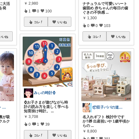
￥
2,980
に大活
ナチュラルで可愛いハート
を発
歯固め 赤ちゃんの毎日の歯
1
0
100
ぐきの不快感
...
￥
1,300
コレ
いいね
0
0
103
いいね
コレ
いいね
みぃの時計⌚
⌚お子さまが遊びながら時
計の読み方を楽しく学べる
梨のはな│6歳・2歳姉妹ママ
📦双子パパの道具箱/経由感謝です✨🙇
知育掛け時計。
...
￥
3,708
裏が吸
名入れギフト 検討中です
クルク
か?🎁 出産祝いや 1歳半頃か
0
1
39
らの
...
￥
8,800
コレ
いいね
0
7
391