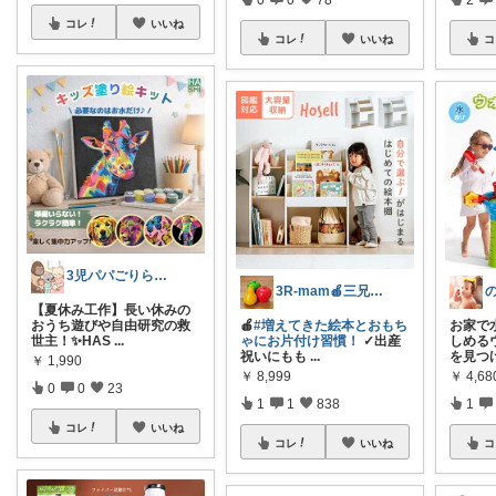
コレ
いいね
コレ
いいね
コ
3児パパごりら｜家族で役立つROOM
3R-mam🍎三兄弟母
【夏休み工作】長い休みの
おうち遊びや自由研究の救
🍎
#増えてきた絵本とおもち
お家で
世主！✨HAS
...
ゃにお片付け習慣！
✓出産
しめる
祝いにもも
...
を見つ
￥
1,990
￥
8,999
￥
4,6
0
0
23
1
1
838
1
コレ
いいね
コレ
いいね
コ