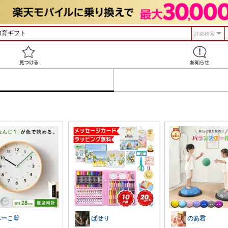
詳細検索
見つける
ーこ🐰
ぱせり
のあ君