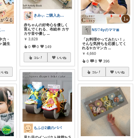
きみぃ ご購入ありがとうございます♪
赤ちゃんの好奇心を優しく
育んでくれる、布絵本 カサ
モンテ育ちのこずえママ🦦｜経由購入✨
NS♡4yのママ🎀
カサ音や優し
...
￥
3,828
中力・
「お料理やってみたい！」
 誕生
そんな気持ちを応援してく
0
0
149
れる✨カマンカ
...
￥
4,660
コレ
いいね
0
0
396
いいね
コレ
いいね
もふ@2歳のパパ
見た目のインパクト抜群✨ S