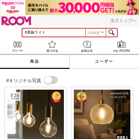
ROOM
楽天トップへ
詳細検索
Feed
見つける
お知らせ
商品
ユーザー
#オリジナル写真