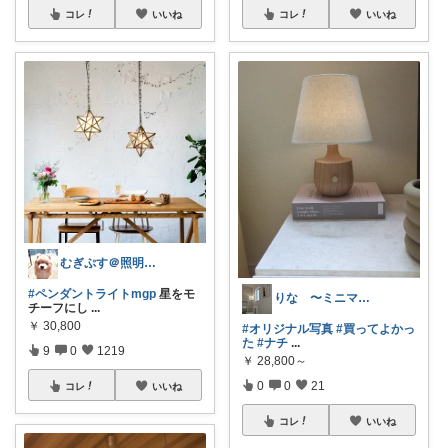
コレ
いいね
コレ
いいね
むぎぷす＠照明とインテリアと北欧食器
#ペンダントライトmgp
星をモ
りな 〜ミニマムで心地よい暮らし〜
チーフにし
...
￥
30,800
#オリジナル写真
#買ってよかっ
た
#ナチ
...
9
0
1219
￥
28,800～
0
0
21
コレ
いいね
コレ
いいね