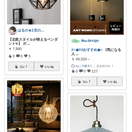
はるの☀️2児のママ𓂃◌𓈒𓐍
【北欧スタイルが映えるペンダ
𝒴𝑜𝓊 design
ント✨】 ガ
...
￥
7,980
#•◦◉Ydおすすめ◉◦•
《気になる
人
...
0
0
5
￥
49,500～
ねこ/5歳＆1
...
さんのコレ！
コレ
いいね
0
0
127
コレ
いいね