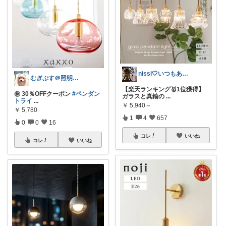
nissi🤍いつもありがとう🍀
むぎぷす＠照明とインテリアと北欧食器
【楽天ランキング🥇1位獲得】
㊕ 30％OFFクーポン
#ペンダン
ガラスと真鍮の
...
トライ
...
￥
5,940～
￥
5,780
1
4
657
0
0
16
コレ
いいね
コレ
いいね