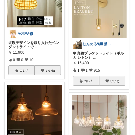
yo🐶🐶🏠
北欧デザインを取り入れたペン
むんめる🐈‍⬛猫と快適ライフ🐈朝コレ
ダントライトで
...
￥
11,900
✾ 真鍮ブラケットライト（ポル
カ レトン）
...
0
0
10
￥
15,400
1
1
915
コレ
いいね
コレ
いいね