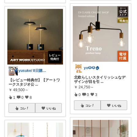
yo🐶🐶🏠
yusuke/ 8日購入感謝♫
北欧らしいスタイリッシュなデ
【レビュー特典付】【アートワ
ザインが目を引
...
ークスタジオ公
...
￥
24,750～
￥
49,500～
0
0
3
1
0
8
コレ
いいね
コレ
いいね