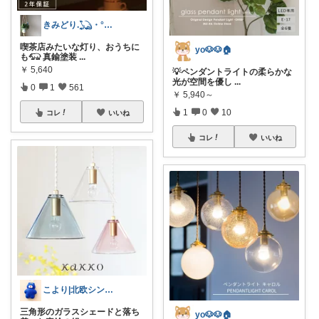
きみどり.𓆏・°いつも感謝です
喫茶店みたいな灯り、おうちに
yo🐶🐶🏠
も𓃯 真鍮塗装
...
￥
5,640
💡ペンダントライトの柔らかな
光が空間を優し
...
0
1
561
￥
5,940～
1
0
10
コレ
いいね
コレ
いいね
こより|北欧シンプル淡色大好き保育士
三角形のガラスシェードと落ち
yo🐶🐶🏠