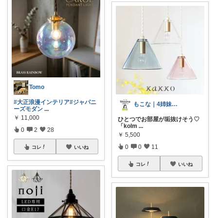
Tomo
#大正浪漫インテリア
#ジャパニ
もこな｜4姉妹ママ×子供のも×家事ラク
ーズモダン
...
￥
11,000
ひとつでお部屋が垢抜けそう♡
「kolm
...
0
2
28
￥
5,500
0
0
11
コレ
いいね
コレ
いいね