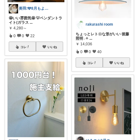
美羽:🩵8月もよろしくです🩵
🤩いい雰囲気🤩 💡ペンダントラ
イト(ガラス
...
rakurashi room
￥
4,280～
ちょっとレトロな形がいい 後藤
0
0
22
照明 ˖✧
...
￥
14,036
コレ
いいね
0
0
40
コレ
いいね