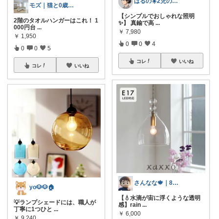
はるの☀️2児のママ𓂃◌𓈒𓐍
モズ｜猫と0歳児との暮らし
【シンプルでおしゃれな照明
2階のタオルハンガーはこれ！ 1
✨】 真鍮で高
...
000円台
...
￥
7,980
￥
1,950
0
0
4
0
0
5
コレ
いいね
コレ
いいね
さんなな🍁｜8月朝コレチャレンジ🌞
yo🐶🐶🏠
【💧水滴が宙に浮くような透明
💡ランプシェードには、職人が
感】rain
...
丁寧に1つひと
...
￥
6,000
￥
9,240