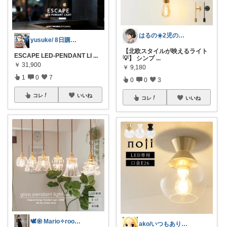
はるの☀️2児のママ𓂃◌𓈒𓐍
yusuke/ 8日購入感謝♫
【北欧スタイルが映えるライト
ESCAPE LED-PENDANT LI
...
💡】 シンプ
...
￥
31,900
￥
9,180
1
0
7
0
0
3
コレ
いいね
コレ
いいね
🕊𑁍 Mario✧room 𑁍🕊
ako/いつもありがとう🌈5日感謝