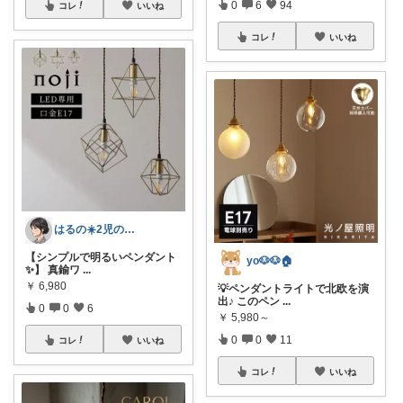
0
6
94
コレ
いいね
コレ
いいね
はるの☀️2児のママ𓂃◌𓈒𓐍
【シンプルで明るいペンダント
yo🐶🐶🏠
✨】 真鍮ワ
...
￥
6,980
💡ペンダントライトで北欧を演
出♪ このペン
...
0
0
6
￥
5,980～
0
0
11
コレ
いいね
コレ
いいね