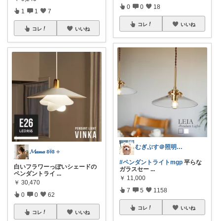
0
0
18
1
1
7
コレ
いいね
コレ
いいね
むぎぷす＠照明とインテリアと北欧食器
𝓜𝒶𝓃𝒶 ʚïɞ ⊹
#ペンダントライトmgp
平らな
白いフラワーっぽいシェードの
ガラスセー
...
ペンダントライ
...
￥
11,000
￥
30,470
7
5
1158
0
0
62
コレ
いいね
コレ
いいね