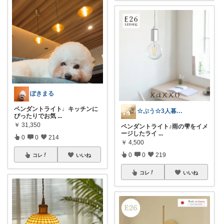
ぽきまる
ペンダントライト♩キッチンに
☆ぷう☆3人暮らしの小さな家
ぴったりでお気
...
￥
31,350
ペンダントライト♪雨の雫をイメ
ージしたライ
...
0
0
214
￥
4,500
0
0
219
コレ
いいね
コレ
いいね