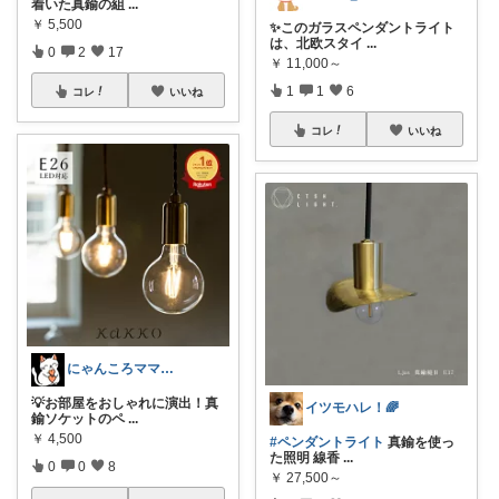
着いた真鍮の組
...
￥
5,500
✨このガラスペンダントライト
は、北欧スタイ
...
0
2
17
￥
11,000～
1
1
6
コレ
いいね
コレ
いいね
にゃんころママROOM
💡お部屋をおしゃれに演出！真
イツモハレ！🌈
鍮ソケットのペ
...
￥
4,500
#ペンダントライト
真鍮を使っ
た照明 線香
...
0
0
8
￥
27,500～