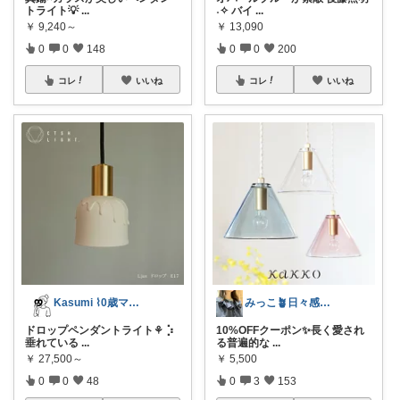
トライト💡
...
˖✧ バイ
...
￥
9,240～
￥
13,090
0
0
148
0
0
200
コレ
いいね
コレ
いいね
Kasumi ⌇0歳ママの暮らし𖠿⸝
みっこ🪴日々感謝🌷いいね上限🙏
ドロップペンダントライト⚘ ⡱
10%OFFクーポン✨長く愛され
垂れている
...
る普遍的な
...
￥
27,500～
￥
5,500
0
0
48
0
3
153