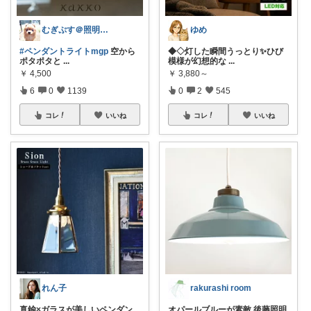
むぎぷす＠照明とインテリアと北欧食器
ゆめ
#ペンダントライトmgp
空から
◆◇灯した瞬間うっとり✨ひび
ポタポタと
...
模様が幻想的な
...
￥
4,500
￥
3,880～
6
0
1139
0
2
545
コレ
いいね
コレ
いいね
れん子
rakurashi room
真鍮×ガラスが美しいペンダン
オパールブルーが素敵 後藤照明