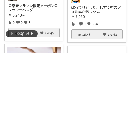
♡楽天マラソン限定クーポン🤍
ぽってりとした、しずく型のフ
フラワーペンダ
...
ォルムがおしゃ
...
￥
5,940～
￥
6,980
0
0
3
1
0
384
10,000
件
以上
コレ
いいね
コレ
いいね
conori
yo🐶🐶🏠
コードまでおしゃれに✨ペンダ
❄️まるで氷の結晶のようなガラ
ントライト用コ
...
スシェードが
...
￥
660
￥
5,500