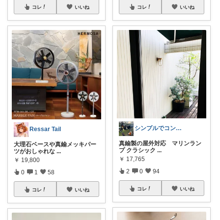
コレ
いいね
コレ
いいね
シンプルでコンパクトな暮らしとアウトドア
Ressar Tail
真鍮製の屋外対応 マリンラン
大理石ベースや真鍮メッキパー
プ クラシック
...
ツがおしゃれな
...
￥
17,765
￥
19,800
2
0
94
0
1
58
コレ
いいね
コレ
いいね