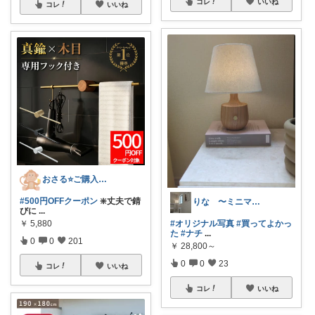
コレ
いいね
コレ
いいね
おさる⭐ご購入感謝🐹
#500円OFFクーポン
❇️丈夫で錆
りな 〜ミニマムで心地よい暮らし〜
びに
...
#オリジナル写真
#買ってよかっ
￥
5,880
た
#ナチ
...
0
0
201
￥
28,800～
0
0
23
コレ
いいね
コレ
いいね