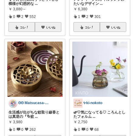
模様が幻想的な
...
たいなデザイン
...
￥
3,880～
￥
6,380
0
2
552
1
2
301
コレ
いいね
コレ
いいね
ʘʘ Matsucasa-TooL ʘʘ
✨️ki-nokoto
生活感が出がちな蚊取り線香と
🌿🤍気になってる♡ ころんとし
は真逆の『🌀蚊
...
たフォルム
...
￥
3,980
￥
2,750
0
0
262
0
0
68