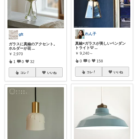
れん子
gft
真鍮×ガラスが美しいペンダン
ガラスに真鍮のアクセント。
トライト💡
...
ホルダーが花
...
￥
9,240～
￥
2,970
0
0
158
1
0
32
コレ
いいね
コレ
いいね