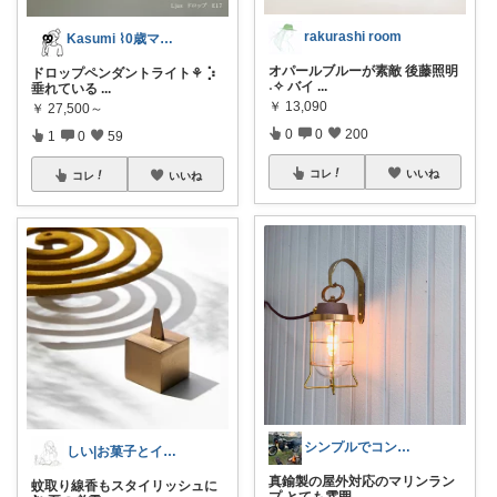
rakurashi room
Kasumi ⌇0歳ママの暮らし𖠿⸝
オパールブルーが素敵 後藤照明
ドロップペンダントライト⚘ ⡱
˖✧ バイ
...
垂れている
...
￥
13,090
￥
27,500～
0
0
200
1
0
59
コレ
いいね
コレ
いいね
シンプルでコンパクトな暮らしとアウトドア
しい|お菓子とインテリア好きな30代ママ
真鍮製の屋外対応のマリンラン
蚊取り線香もスタイリッシュに