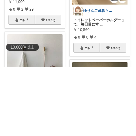
￥
11,000
0
2
29
ゆりんご🍎暮らしにまつわるおすすめ品
トイレットペーパーホルダーっ
コレ
いいね
て、毎日目にす
...
￥
10,560
0
0
4
10,000
件
以上
コレ
いいね
風と詩 - kaze to uta -
真鍮の小さな存在感が、壁面に
さりげないアク
...
￥
1,320
0
0
8
𝒴𝑜𝓊 design
#•◦◉Ydおすすめ◉◦•
《気になる
コレ
いいね