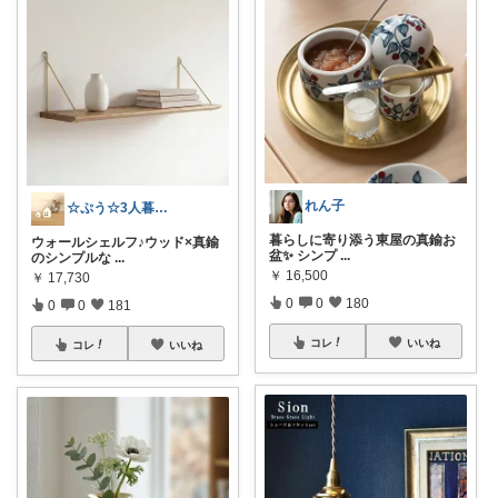
れん子
☆ぷう☆3人暮らしの小さな家
暮らしに寄り添う東屋の真鍮お
ウォールシェルフ♪ウッド×真鍮
盆✨ シンプ
...
のシンプルな
...
￥
16,500
￥
17,730
0
0
180
0
0
181
コレ
いいね
コレ
いいね