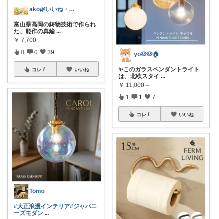
ako🌿いいね・フォローありがとう🙏
富山県高岡の鋳物技術で作られ
た、能作の真鍮
...
￥
7,700
0
0
39
yo🐶🐶🏠
✨このガラスペンダントライト
コレ
いいね
は、北欧スタイ
...
￥
11,000～
1
1
7
コレ
いいね
Tomo
#大正浪漫インテリア
#ジャパニ
ーズモダン
...