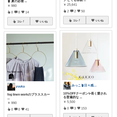
プ とても雰囲
...
🪴 夏の必需
...
￥
25,641
￥
980
2
2
50
0
0
14
コレ
いいね
コレ
いいね
みっこ🪴日々感謝🌷いいね上限🙏
yuuka
10%OFFクーポン✨長く愛され
fog linen workのブラススカー
る普遍的な
...
...
￥
5,500
￥
990
0
3
153
0
0
41