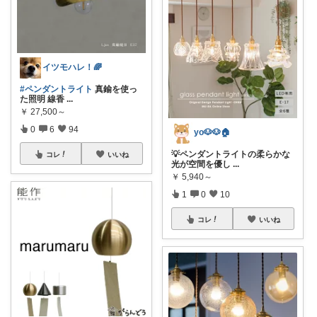
イツモハレ！🌈
#ペンダントライト
真鍮を使っ
た照明 線香
...
￥
27,500～
0
6
94
yo🐶🐶🏠
💡ペンダントライトの柔らかな
コレ
いいね
光が空間を優し
...
￥
5,940～
1
0
10
コレ
いいね