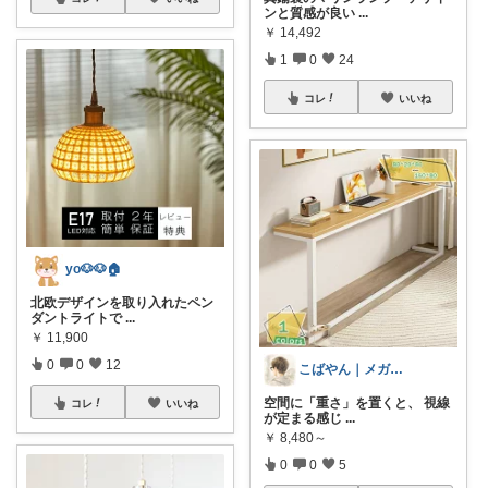
ンと質感が良い
...
￥
14,492
1
0
24
コレ
いいね
yo🐶🐶🏠
北欧デザインを取り入れたペン
ダントライトで
...
￥
11,900
0
0
12
こばやん｜メガネ建築士の暮らし目線
空間に「重さ」を置くと、 視線
コレ
いいね
が定まる感じ
...
￥
8,480～
0
0
5