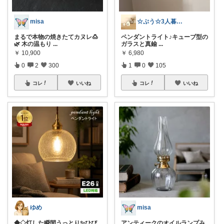
misa
☆ぷう☆3人暮らしの小さな家
まるで本物の焼きたてカヌレ🍮
ペンダントライト♪キューブ型の
🌿 木の温もり
...
ガラスと真鍮
...
￥
10,900
￥
6,980
0
2
300
1
0
105
コレ
いいね
コレ
いいね
ゆめ
misa
◆◇灯した瞬間うっとり✨ひび
アンティークのオイルランプみ