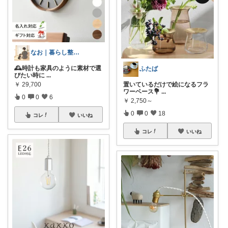
なお｜暮らし整えROOM｜犬もいます🐕
🕰️時計も家具のように素材で選
ふたば
びたい時に
...
置いているだけで絵になるフラ
￥
29,700
ワーベース💐
...
0
0
6
￥
2,750～
0
0
18
コレ
いいね
コレ
いいね