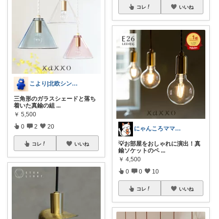
コレ
いいね
こより|北欧シンプル淡色大好き保育士
三角形のガラスシェードと落ち
着いた真鍮の組
...
￥
5,500
0
2
20
にゃんころママROOM
💡お部屋をおしゃれに演出！真
コレ
いいね
鍮ソケットのペ
...
￥
4,500
0
0
10
コレ
いいね