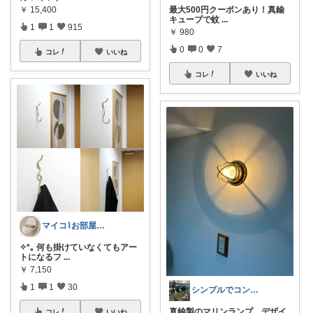
最大500円クーポンあり！真鍮
￥
15,400
キューブで蚊
...
1
1
915
￥
980
0
0
7
コレ
いいね
コレ
いいね
マイコ⌇お部屋の垢抜けお手伝い✧*｡
✧*｡ 何も掛けていなくてもアー
トになるフ
...
￥
7,150
1
1
30
シンプルでコンパクトな暮らしとアウトドア
真鍮製のマリンランプ デザイ
コレ
いいね