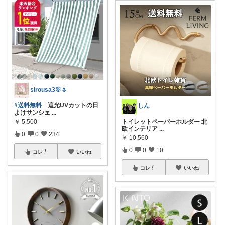
sirousa3🐰🌷
#送料無料
遮光UVカットの日
しん
よけサンシェ
...
トイレットペーパーホルダー 北
￥
5,500
欧インテリア
...
0
0
234
￥
10,560
0
0
10
コレ
いいね
コレ
いいね