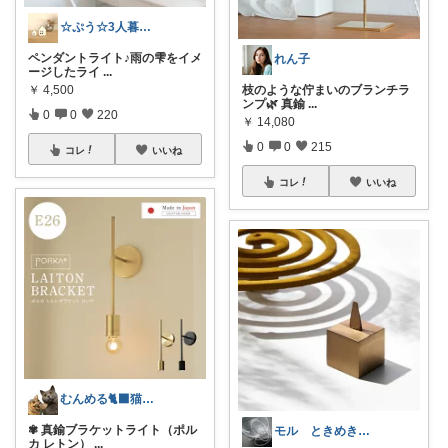
☆ぷう☆3人暮らしの小さな家
ペンダントライト♪雨の雫をイメ
れん子
ージしたライ
...
枝のような佇まいのブランチラ
￥
4,500
ンプ🌿 真鍮
...
0
0
220
￥
14,080
0
0
215
コレ
いいね
コレ
いいね
むんめる🐈‍⬛猫と快適ライフ🐈朝コレ
✾ 真鍮ブラケットライト（ポル
モル ときめきな暮らし
カ レトン）
...