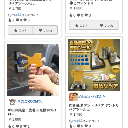
😭このデントリ
...
リペアツールセ
...
￥
1,880
￥
1,780
古老😺
さんのコレ！
0
0
3
1
0
3
コレ
いいね
コレ
いいね
めいめいとぽんた
きのこROOM♡経由購入感謝です♡
凹み修理 デントリペア デントリ
ペアツール
...
📢8/28限定！先着50名様10%O
FF+
...
￥
1,780
￥
1,880
古老😺
さんのコレ！
0
0
0
0
0
1