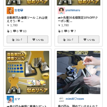
古老😺
yoshimaru
自動車凹み修復ツール これは使
🚗✨先着30名様限定10%OFFク
えそう♪ 🌟
...
ーポン配
...
￥
1,780
￥
1,780
1
0
63
0
0
7
コレ
いいね
コレ
いいね
ｍimifi♡room
エマ
車の凹み、諦めていませんか？
🚗車の凹み修理に最適なデント