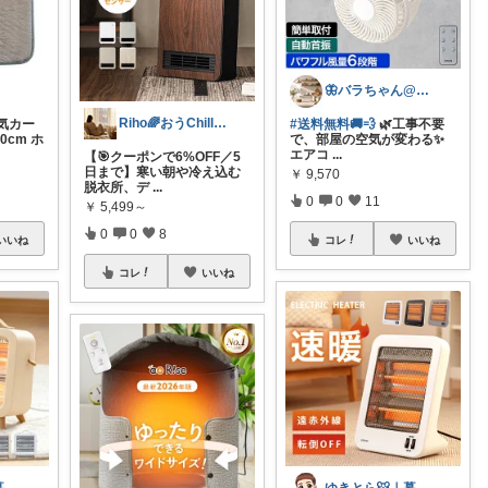
🦋バラちゃん@主婦目線の便利グッズ🦋
Riho🌈おうChill★グッズ
気カー
#送料無料🚚💨
🌿工事不要
0cm ホ
で、部屋の空気が変わる✨
エアコ
...
【🎯クーポンで6%OFF／5
日まで】寒い朝や冷え込む
￥
9,570
脱衣所、デ
...
0
0
11
￥
5,499～
0
0
8
いいね
コレ
いいね
コレ
いいね