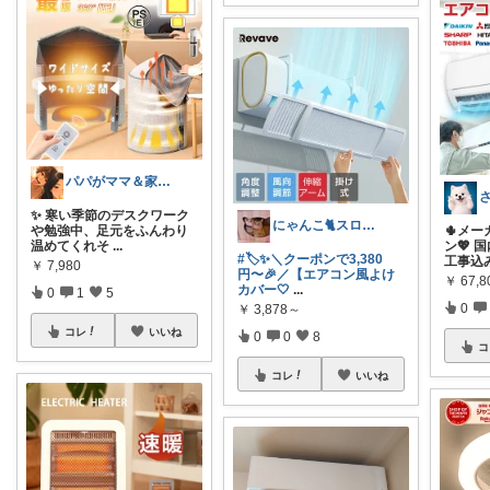
パパがママ＆家族の笑顔の為に選ぶ品😆
さ
✨ 寒い季節のデスクワーク
にゃんこ🐈スローです🐢💦
や勉強中、足元をふんわり
🌵メ
温めてくれそ
...
ン💖 
#🏷️✨＼クーポンで3,380
工事込
￥
7,980
円〜🎉／【エアコン風よけ
￥
67,
カバー🤍
...
0
1
5
0
￥
3,878～
コレ
いいね
0
0
8
コ
コレ
いいね