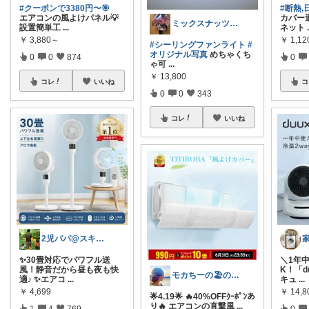
#クーポンで3380円〜🎯
#断熱,
エアコンの風よけパネル💡
カバー選
ミックスナッツ💎ご経由購入感謝です🌟
設置簡単工
...
ネット
￥
3,880～
￥
1,1
#シーリングファンライト
#
オリジナル写真
めちゃくち
0
0
874
0
ゃ可
...
￥
13,800
コレ
いいね
コ
0
0
343
コレ
いいね
2児パパ@スキマ時間活用術
✨30畳対応でパワフル送
​＼1年
風！静音だから昼も夜も快
K！「d
モカちーの🏖️のんびりライフ🐈✨
適♪ ✨エアコ
...
キュ
...
￥
4,699
￥
14,8
🌟4.19🌟 🔥40%OFFｸｰﾎﾟﾝあ
り🔥 エアコンの直撃風
...
1
4
769
0