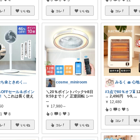
レ
いいね
コレ
いいね
コレ
ぷち🌼ときめくモノと暮らす🌼
cosme_miniroom
みる
6％OFFセール＆ポイン
＼20％ポイントバック✨8日
#3点で80％オフ⏳
1
！
＼これは長く使え
9:59まで！／ 正逆回転 シー
→ 2,496円 ✨9,
...
...
￥
12,480
50
￥
17,980～
0
0
5
1
8
0
0
3
コレ
レ
いいね
コレ
いいね