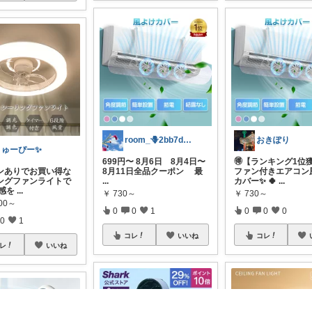
room_🪻2bb7d8bc05
おきぽり
りゅーぴー✨
699円〜 8月6日 8月4日〜
🉐【ランキング1位
ンありでお買い得な
8月11日全品クーポン 最
ファン付きエアコン
ングファンライトで
...
カバー✨ 🍀
...
共感を
...
￥
730～
￥
730～
800～
0
0
1
0
0
0
0
1
コレ
いいね
コレ
レ
いいね