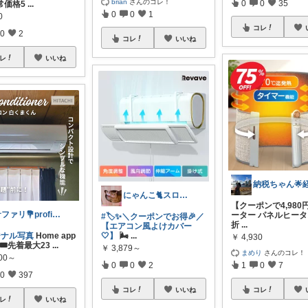
brian
さんのコレ！
0
0
35
常価格5
...
0
0
1
0
コレ
0
2
コレ
いいね
レ
いいね
にゃんこ🐈スローです🐢💦
【クーポンで4,980
サファリ‎💐profileにてお礼
ーター パネルヒータ
#🏷️✨＼クーポンでお得🎉／
折
...
【エアコン風よけカバー
ジナル写真
Home app
🤍】
🌬️
...
￥
4,930
es🎟先着最大23
...
￥
3,879～
まめり
さんのコレ！
900～
0
0
2
1
0
7
0
397
コレ
いいね
コレ
レ
いいね