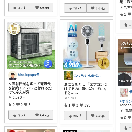
場！通
￥
5,98
コレ
いいね
コレ
いいね
1
コ
hinaiopapa🧑
はっちゃん🐝ゆるレビュー
＼直射日光を遮って電気代
夏になると… 「エアコンつ
を節約！／ パッと付けるだ
けてるのに暑い🥵」 冬にな
けで冷えが変
...
ると…
...
￥
2,980～
￥
9,980
#オリ
0
0
5
lianc
1
2
195
￥
79,
コレ
いいね
コレ
いいね
0
コ