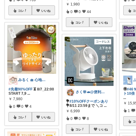
￥
1,980
コレ
いいね
コ
0
0
44
コレ
いいね
みるく 🧺 心地よい、上質な暮らしを
#先着90%OFF
⏳ 8/7_22:00
🉐
#4
さく🌸🦔@便利でかわいいを探す旅
START 7,9
...
ト10倍
...
￥
7,980
💐
#10%OFFクーポンあり
￥
15,9
💐8/11 23:59まで ＼コ
...
0
0
4
1
￥
6,999
コレ
いいね
0
0
8
コ
コレ
いいね