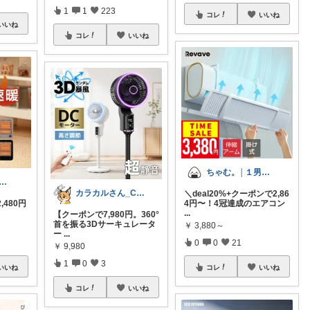
1
1
223
コレ
いいね
いいね
コレ
いいね
ちゃむ。│１男２女＋🐶のふっくらママ
く 🧺 心地よい、上質な暮らしを
カラカルさん_CRCL😺朝コレ4時
＼deal20%+クーポンで2,86
2,480円
4円〜！4冠達成のエアコン
...
【クーポンで7,980円。360°
首を振る3Dサーキュレータ
￥
3,880～
ー
...
0
0
21
￥
9,980
1
0
3
いいね
コレ
いいね
コレ
いいね