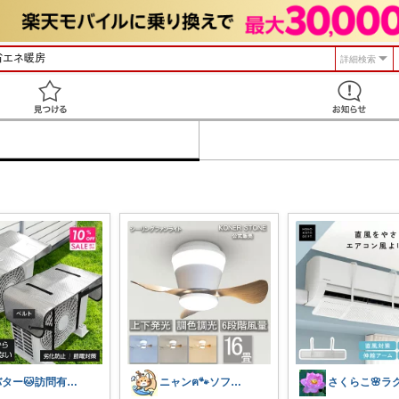
詳細検索
見つける
バター🐱訪問有難うございます💕
ニャンฅ🐾ソファでくつろぐ猫🐱💕