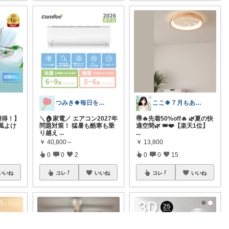
つみき🍀毎日をご機嫌にする♡
ここ🍀７月もありがとう🍀
獲得！】
＼🏠家電／ エアコン2027年
🉐🔥先着50%off🔥 🌿夏の快
風よけ
問題対策！ 猛暑も酷寒も乗
適空間🌿 👑❤️【楽天1位】
り越え
...
...
￥
40,800～
￥
13,800
0
0
2
0
0
15
いいね
コレ
いいね
コレ
いいね