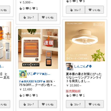
0
1
9
￥
5,999～
0
0
1
いいね
コレ
いいね
コレ
いいね
納税ちゃん🌟経由購入★
しんごん🏀🦍
ぴこ🌈ママ✖️お洒落✖️お得
円】 ヒ
夏本番の暑さ対策にぴった
ー 足元
りなシーリングファンライ
トを発見しまし
...
#🔥MAX80％OFF🔥
80％・
75％OFF… クーポン色々
...
￥
10,980～
￥
12,480
販売開始前
0
0
5
0
0
1
いいね
コレ
いいね
コレ
いいね