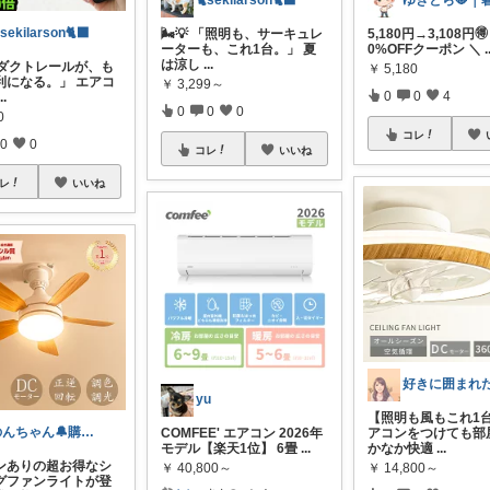
🐈sekilarson🐈‍⬛
sekilarson🐈‍⬛
🌬️💡 「照明も、サーキュレ
5,180円→3,108円
ーターも、これ1台。」 夏
0%OFFクーポン ＼
.
は涼し
...
 「ダクトレールが、も
￥
5,180
利になる。」 エアコ
￥
3,299～
0
0
4
...
0
0
0
0
コレ
0
0
コレ
いいね
レ
いいね
yu
【照明も風もこれ1台
のんちゃん🔔購入感謝です✨
COMFEE' エアコン 2026年
アコンをつけても部
モデル【楽天1位】 6畳
...
かなか快適
...
ンありの超お得なシ
￥
40,800～
￥
14,800～
グファンライトが登