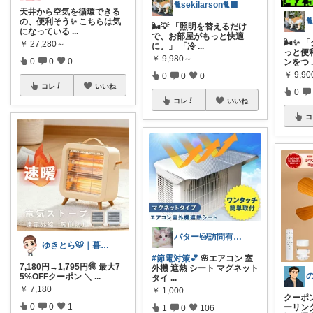
🐈sekilarson🐈‍⬛
天井から空気を循環できる

の、便利そう✨ こちらは気
🌬️💡 「照明を替えるだけ
になっている
...
で、お部屋がもっと快適
🌬️✨
￥
27,280～
に。」 「冷
...
っと便
￥
9,980～
0
0
0
ンをつ
￥
9,90
0
0
0
コレ
いいね
0
コレ
いいね
コ
バター🐱訪問有難うございます💕
ゆきとら🐯｜暮らしをラクにしたいパパ
#節電対策💕
🌸エアコン 室
7,180円→1,795円🉐 最大7
外機 遮熱 シート マグネット
5%OFFクーポン ＼
...
タイ
...
￥
7,180
￥
1,000
クーポ
0
0
1
ーリン
1
0
106