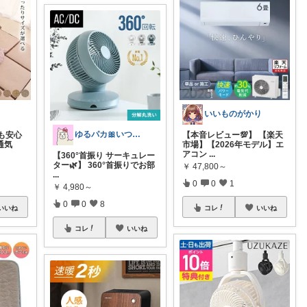
いいものがかり
ゆるパカ🎀いつもありがとうございます✨
も安心
【本音レビュー💯】 【楽天
通気
市場】【2026年モデル】エ
アコン
...
【360°首振り サーキュレー
ター🌿】 360°首振りでお部
￥
47,800～
...
0
0
1
￥
4,980～
0
0
8
いいね
コレ
いいね
コレ
いいね