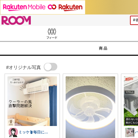
ROOM
Feed
商品
#オリジナル写真
ミッケ🪴毎日に"ちょっとイイ"を