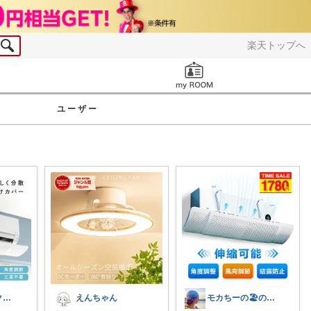
楽天トップへ
お知らせ
ユーザー
さくらこ🌸ラクする暮らしnote
えんちゃん
モカちーの🏖️のんびりライフ🐈✨