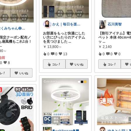
かえ｜毎日を楽しむ
石川美智
おくみちゃん🍥朝コレ界隈
お部屋をもっと快適にした
【割引アイテム】電
me限定クーポン配布／
い方にぴったりのアイテム
ペット 本体 40cm×4
明も扇風機もこれ1台！
を見つけました
...
ッ
...
...
￥
13,800～
￥
2,140
990～
0
0
13
0
0
0
始前
0
8
コレ
いいね
コレ
レ
いいね