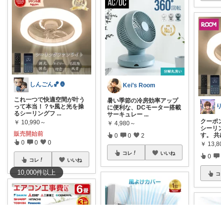
しんごん🏀🦍
Kei’s Room
これ一つで快適空間が叶う
暑い季節の冷房効率アップ
って本当！？✨風と光を操
に便利な、DCモーター搭載
るシーリングフ
...
サーキュレー
...
クーポ
￥
10,990～
￥
4,980～
シーリ
販売開始前
す。 
0
0
2
0
0
0
￥
13,
コレ
いいね
0
コレ
いいね
10,000
件
以上
コ