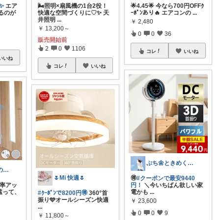
✨
エア
🌬️照明×扇風機の1台2役！
🌟4.45🌟 今なら700円OFFｸ
るのが
快適な空間づくりに♡✨ 天
ｰﾎﾟﾝあり🔥 エアコンの
...
井照明
...
￥
2,480
￥
13,200～
0
0
36
販売開始前
2
0
1106
コレ
いいね
いいね
コレ
いいね
ぷち🌼ときめくモノと暮らす🌼
モカちーの🏖️のんびりライフ🐈✨
🌷Mi 快適🌷
🉐
#クーポンで最安9440
ン効率アッ
円！
＼今いちばん欲しい家
を遮って、
電かも
...
#ｸｰﾎﾟﾝで8200円🉐
360°首
振り🩵オールシーズン快適
￥
23,600
...
0
0
9
￥
11,800～