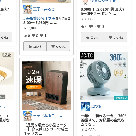
ゆきとら🐯｜暮らしをラクにしたいパパ
ゆきとら🐯｜暮らしをラクにしたいパパ
王子（みるこ）👑便利グッズ×QOL向上
 最大4
8,080円→2,020円🉐 最大7
..
5%OFFクーポン ＼
...
#🔥先着90％オフ🔥
8月7日2
￥
8,080
2:00〜 7,980円 →
...
0
0
0
￥
7,980
0
0
1
いいね
コレ
いいね
コレ
いいね
好きに囲まれた一人暮らしインテリア⸝⸝꙳
ぱぴあ
王子（みるこ）👑便利グッズ×QOL向上
】 エ
一年中、頼れる一台。 360°
屋がな
首振りで、お部屋の空気を
ムラな
...
【足元を暖める小型ヒータ
ー】 🎈人感センサーで省エ
￥
4,980～
ネ✨ 🎈ス
...