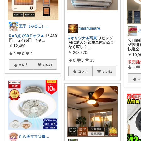
王子（みるこ）👑便利グッズ×QOL向上
mashumaro
#🔥3点で80％オフ🔥
12,480
#オリジナル写真
リビング
円 → 2,496円 ✨9
...
＼Ti
用に購入✨ 部屋全体がムラ
💡照
￥
12,480
なく涼しく
...
快適空
￥
208,370
0
0
2
￥
10,
0
0
35
販売開
コレ
いいね
0
コレ
いいね
コ
むら氏ママ@購入感謝