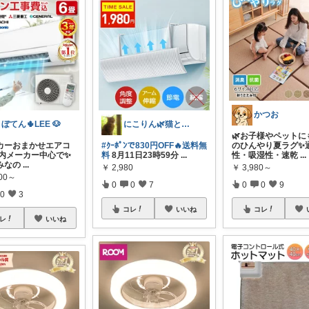
かつお
ぼてん🌵LEE 🐶
にこりん🌿猫と暮らす主婦のROOM😹
🌿お子様やペットに
ーカーおまかせエアコ
#ｸｰﾎﾟﾝで830円OFF🔥送料無
のひんやり夏ラグ✨
国内メーカー中心で✨
料
8月11日23時59分
...
性・吸湿性・速乾
...
みなの
...
￥
2,980
￥
3,980～
800～
0
0
7
0
0
9
0
3
コレ
いいね
コレ
レ
いいね