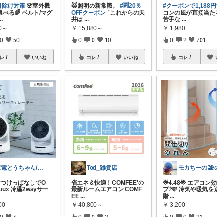
日除け対策
🌸室外機
🐱照明の新常識。
#🈹20％
#クーポンで1,188円
べる🌈 ベルト/マグ
OFFクーポン
”これからの天
コンの風が直接当た
...
井は
...
苦手な
...
20～
￥
15,880～
￥
1,980
0
50
0
0
10
0
2
701
レ
いいね
コレ
いいね
コレ
家電とうちゃん/2児のパパ✨️購入感謝！
Tod_雑貨店
中つけっぱなしでO
省エネ＆快適！COMFEE'の
🌟4.48🌟 エアコ
uux 冷温2wayサー
最新ルームエアコン COMF
プ⤴️🩵 冷気や暖気
EE
...
階
...
00
￥
40,800～
￥
3,200
0
4
0
0
3
0
0
22