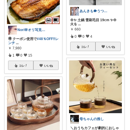
あんきも🐡うつわ好き/10日購入感謝
🍲✨ 土鍋 雪刷毛目 19cm ✨🍲
火を
...
￥
660
Nori🌸オリ写見て欲しいなぁ🤭
0
0
4
🉐 クーポン使用で
#48％OFF‼️レ
ンチ
...
コレ
いいね
￥
7,980
1
0
15
コレ
いいね
母ちゃんの推し
＼おうちカフェが劇的におしゃ