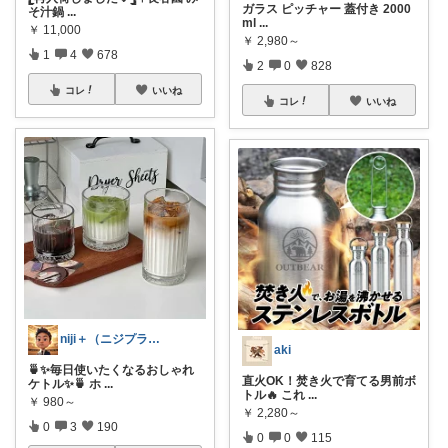
ガラス ピッチャー 蓋付き 2000
そ汁鍋
...
ml
...
￥
11,000
￥
2,980～
1
4
678
2
0
828
コレ
いいね
コレ
いいね
niji＋（ニジプラス）感謝しています
aki
🍵✨毎日使いたくなるおしゃれ
直火OK！焚き火で育てる男前ボ
ケトル✨🍵 ホ
...
トル🔥 これ
...
￥
980～
￥
2,280～
0
3
190
0
0
115