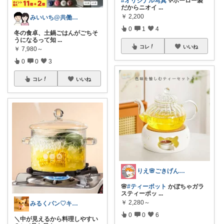
#オリジナル写真
✨ホーロー製
だからニオイ
...
￥
2,200
みいいち@共働き夫婦のQOL向上ROOM
0
1
4
冬の食卓、土鍋ごはんがごちそ
うになるって知
...
コレ
いいね
￥
7,980～
0
0
3
コレ
いいね
りえ🌸ごきげんな暮らし🏠🌿
🌸
#ティーポット
かぼちゃガラ
スティーポッ
...
￥
2,280～
みるくパン♡キッチンルーム
0
0
6
＼中が見えるから料理しやすい