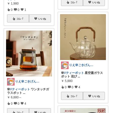
コレ
いいね
￥
1,980
0
0
1
コレ
いいね
りえ🌸ごきげんな暮らし🏠🌿
🌸
#ティーポット
星空蓋ガラス
ポット 花び
...
￥
5,880
りえ🌸ごきげんな暮らし🏠🌿
0
0
4
🌸
#ティーポット
ワンタッチガ
ラスポット
...
コレ
いいね
￥
6,880～
0
0
4
コレ
いいね