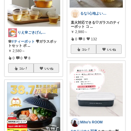
るな⌇心地よい暮らし
直火対応できる🤍ガラスのティ
ーポット コ
...
￥
2,980～
りえ🌸ごきげんな暮らし🏠🌿
0
0
132
🌸
#ティーポット
雫ガラスポッ
トセット ポ
...
コレ
いいね
￥
2,580～
0
0
8
コレ
いいね
Miho’s ROOM