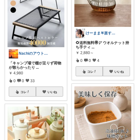
けーまま𖤐楽する家づくり☀︎*.｡
🌻送料無料🉐 ◸ ウオルナット持
ち手ティ
...
￥
2,880～
Nachiのアウトドアライフ⛺️🎣
0
0
4
「キャンプ場で棚が足りず荷物
が散らかったり
...
コレ
いいね
￥
4,980
0
0
33
コレ
いいね