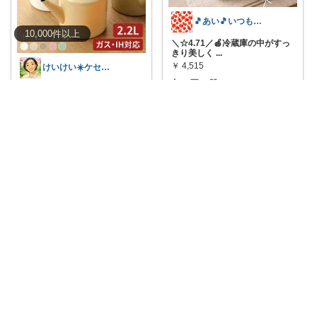
🎵あい🎵いつもありがとうございます
10,000
件
以上
＼☆4.71／🍎冷蔵庫の中がすっ
きり美しく
...
￥
4,515
けいけい☀️ケセラセラと軽やかに🌻
0
0
52
#4280円→3424円クーポン使用
で8/
...
コレ
いいね
￥
4,280
0
0
3
コレ
いいね
Nori🌸オリ写見て欲しいなぁ🤭
#オリジナル写真
（4枚）🉐
#🎟️
配布中❣
...