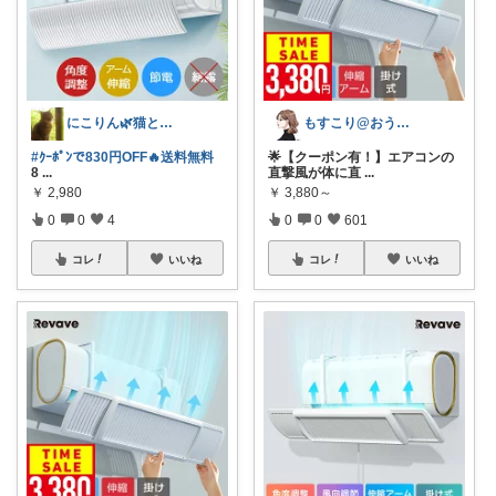
にこりん🌿猫と暮らす主婦のROOM😹
もすこり@おうち満喫＆外出頑張る
#ｸｰﾎﾟﾝで830円OFF🔥送料無料
🌟【クーポン有！】エアコンの
8
...
直撃風が体に直
...
￥
2,980
￥
3,880～
0
0
4
0
0
601
コレ
いいね
コレ
いいね