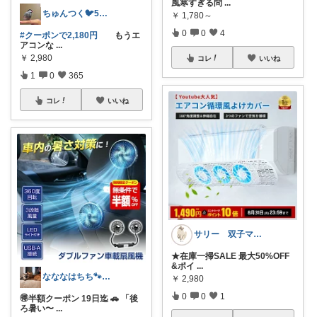
風寒すぎる問
...
ちゅんつく🐦5歳3歳娘の母🩷
￥
1,780～
0
0
4
#クーポンで2,180円
もうエ
アコンな
...
￥
2,980
コレ
いいね
1
0
365
コレ
いいね
サリー 双子ママ🕊️
★在庫一掃SALE 最大50%OFF
&ポイ
...
なななはちち🐾猫とおトクと美味しいもの
￥
2,980
0
0
1
🉐半額クーポン 19日迄 🚗 「後
ろ暑い〜
...