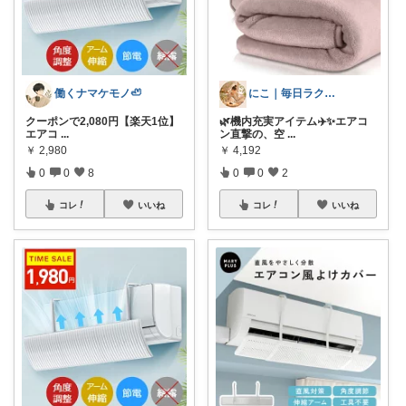
働くナマケモノ🦥
にこ｜毎日ラクに🍀
クーポンで2,080円【楽天1位】
🌿機内充実アイテム✈️✨エアコ
エアコ
...
ン直撃の、空
...
￥
2,980
￥
4,192
0
0
8
0
0
2
コレ
いいね
コレ
いいね