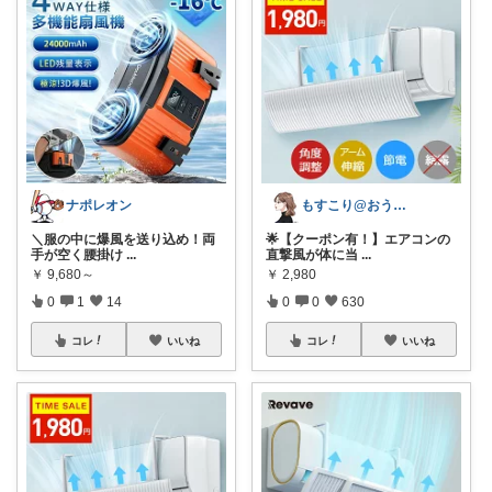
ナポレオン
もすこり@おうち満喫＆外出頑張る
＼服の中に爆風を送り込め！両
🌟【クーポン有！】エアコンの
手が空く腰掛け
...
直撃風が体に当
...
￥
9,680～
￥
2,980
0
1
14
0
0
630
コレ
いいね
コレ
いいね