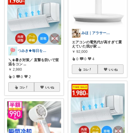
みほ｜アラサー主婦｜共働き｜2児育児中
エアコンの電気代が高すぎて震
えていた我が家
...
つみき🍀毎日をご機嫌にする♡
￥
92,000
0
0
4
＼☀️暑さ対策／ 直撃を防いで室
温をコン
...
￥
2,980
コレ
いいね
0
0
2
コレ
いいね