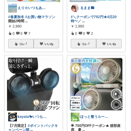
えり☆いつもありがとうございます
るまま🛍️
#春夏秋冬
#お買い物マラソン
#＼クーポンで792円★4日20
開始2時間
...
時〜／
...
￥
2,980
￥
1,980
0
0
7
0
0
2
コレ
いいね
コレ
いいね
kayata🐎いつもありがとう😊
ほっと整うルーム🌿
【7月限定】
#ポイントバックキ
🌟 700円OFFクーポン🔥 後部座
ャンペーン開
...
席、暑
...