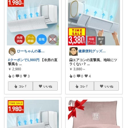
ひーちゃんの暮らしと服ROOM🌷
健康便利グッズYosh🩺
#クーポンで1,980円
【冷房の直
🥶エアコンの直撃風、地味にツ
撃風を
...
ラくない？
...
￥
2,980
￥
3,880～
0
0
3
0
0
4
コレ
いいね
コレ
いいね