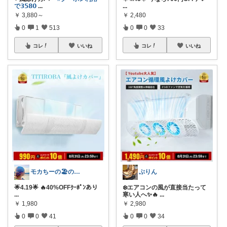
で𝟯𝟱𝟴𝟬
...
...
￥
3,880～
￥
2,480
0
1
513
0
0
33
コレ
いいね
コレ
いいね
モカちーの🏖️のんびりライフ🐈✨
ぷりん
🌟4.19🌟 🔥40%OFFｸｰﾎﾟﾝあり
❄️エアコンの風が直接当たって
...
寒い人へ✨🔥
...
￥
1,980
￥
2,980
0
0
41
0
0
34