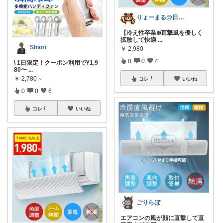
りょーまる@日用品×ファッション
【冷え性卒業❄️直撃風を優しく
拡散して快適
...
Shiori
￥
2,980
0
0
4
\ 1日限定！クーポン利用で¥1,9
80〜
...
￥
2,780～
コレ
いいね
0
0
6
コレ
いいね
ごりらぼ
​エアコンの風が顔に直撃して直