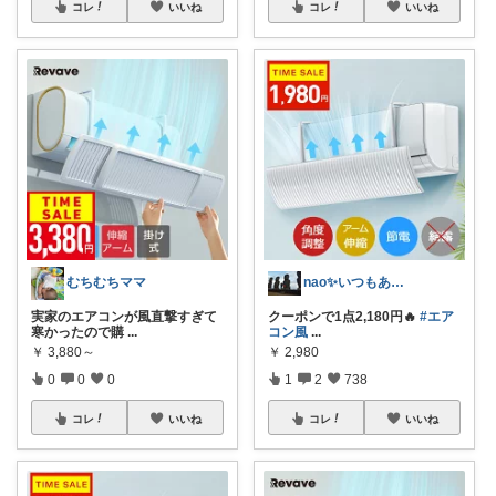
コレ
いいね
コレ
いいね
むちむちママ
nao✨いつもありがとう😊
実家のエアコンが風直撃すぎて
クーポンで1点2,180円🔥
#エア
寒かったので購
...
コン風
...
￥
3,880～
￥
2,980
0
0
0
1
2
738
コレ
いいね
コレ
いいね