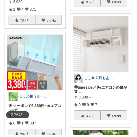
￥
3,980
コレ
いいね
2
4
371
コレ
いいね
ここ🍀７月もありがとう🍀
🉐timesale／ 🌬️エアコンの風が
直
...
ほっと整うルーム🌿
￥
3,880～
0
0
7
🌟 クーポンで3,380円~🔥エアコ
ンの“
...
2,264
件
￥
3,880～
コレ
いいね
0
1
307
コレ
いいね