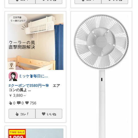
ミッケ🪴毎日に"ちょっとイイ"を
#クーポンで3580円〜🎯
エア
コンの風よ
...
￥
3,880～
0
0
756
コレ
いいね