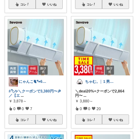
コレ
いいね
コレ
いいね
にゃんこ🐈🐾6日ｲｲﾈお休み🙏
ちゃむ。│１男２女＋🐶のふっくらママ
#🏷️✨＼クーポンで3,380円〜🎉
＼deal20%+クーポンで2,864
／【エ
...
円〜
...
￥
3,878～
￥
3,880～
0
0
7
0
0
20
コレ
いいね
コレ
いいね