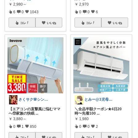
￥
2,980～
￥
2,970
6
0
1043
0
0
6
コレ
いいね
コレ
いいね
さくサク🌸シンプルライフと便利なモノ
とみー@3児母の部屋⭐️
【エアコンの直撃風に悩むママ
＼全品半額クーポン★4日20
へ🥺家族の快眠
...
時〜先着100
...
￥
3,880～
￥
1,980
0
1
850
0
0
2
コレ
いいね
コレ
いいね