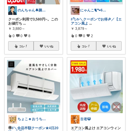
のんちゃん🔔購入感謝です✨
にゃんこ🐈🐾6日ｲｲﾈお休み🙏
クーポン利用で3,580円~。この
#🏷️✨＼クーポンでお得🎉／【エ
お値打ち
...
アコン風よ
...
￥
3,880～
￥
3,879～
0
0
8
0
0
2
コレ
いいね
コレ
いいね
ちょこ☻おうち時間充実🏠アイテム
古老😺
🉐
#＼全品半額クーポン★4日20
エアコン風よけ エアコンウィン