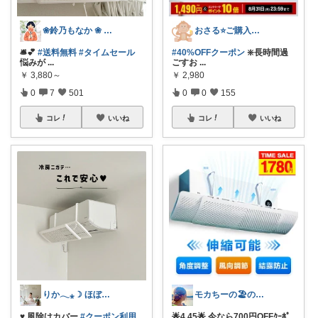
❀鈴乃もなか ❀ 穏やかさを大切に
おさる⭐ご購入感謝🐹
🛎️💕
#送料無料
#タイムセール
#40%OFFクーポン
❇️長時間過
悩みが
...
ごすお
...
￥
3,880～
￥
2,980
0
7
501
0
0
155
コレ
いいね
コレ
いいね
りか𓂃⁎☽ ほぼオリ写
モカちーの🏖️のんびりライフ🐈✨
♥ 風除けカバー
#クーポン利用
🌟4.45🌟 今なら700円OFFｸｰﾎﾟ