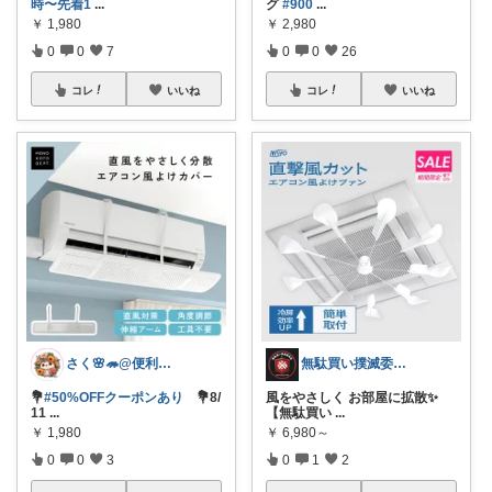
時〜先着1
...
グ
#900
...
￥
1,980
￥
2,980
0
0
7
0
0
26
コレ
いいね
コレ
いいね
さく🌸🦔@便利でかわいいを探す旅
無駄買い撲滅委員長の50代＠楽天ガチ勢
💐
#50%OFFクーポンあり
💐8/
風をやさしく お部屋に拡散✨ ​
11
...
【無駄買い
...
￥
1,980
￥
6,980～
0
0
3
0
1
2