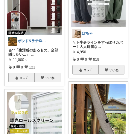
ぽちゃ
ボンド&ラテ🐶経由購入感謝です🙇
＼下半身ラインをすっぽりカバ
ー！大人綺麗な
...
🧺**「生活感のあるもの、全部
￥
4,950
隠したい…」
...
0
0
819
￥
11,000～
0
0
121
コレ
いいね
コレ
いいね