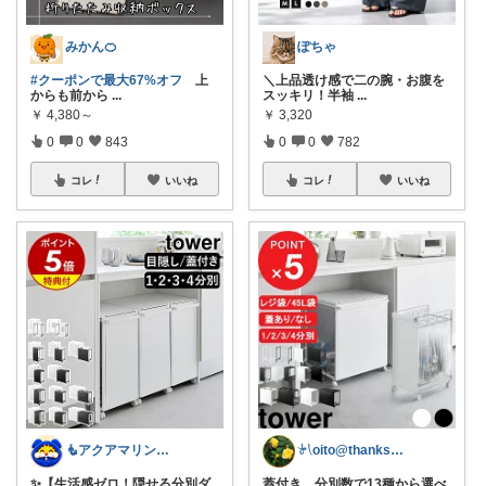
みかん🍊
ぽちゃ
#クーポンで最大67%オフ
上
＼上品透け感で二の腕・お腹を
からも前から
...
スッキリ！半袖
...
￥
4,380～
￥
3,320
0
0
843
0
0
782
コレ
いいね
コレ
いいね
🧜アクアマリン⚡️暮らしに笑顔をプラス
𓍯oito@thanks ꕮ…
✨【生活感ゼロ！隠せる分別ダ
蓋付き、分別数で13種から選べ