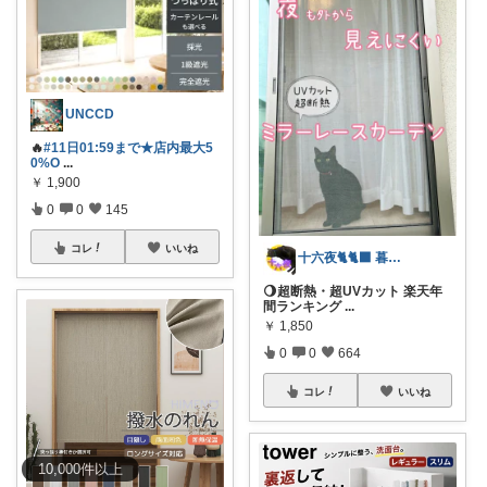
UNCCD
🔥
#11日01:59まで★店内最大5
0%O
...
￥
1,900
0
0
145
コレ
いいね
十六夜🐈🐈‍⬛ 暮らしのあれこれ
🌖超断熱・超UVカット 楽天年
間ランキング
...
￥
1,850
0
0
664
コレ
いいね
10,000
件
以上