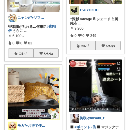
TSUYOZOU
ニャンฅ🐾ソファでくつろぐ猫🐱💕
"深影 mikage 和シェード 市川
織布
...
🐱常識が乱れる…何事⁉
#🉐P5
￥
9,900
倍
さらに
...
0
0
249
￥
6,100～
0
0
83
コレ
いいね
コレ
いいね
美咲🌿misaki_room_ig
モカ🐾お得で便利💛犬とのおうち時間
⬛
#ポイント2倍
⬛ マジックテ