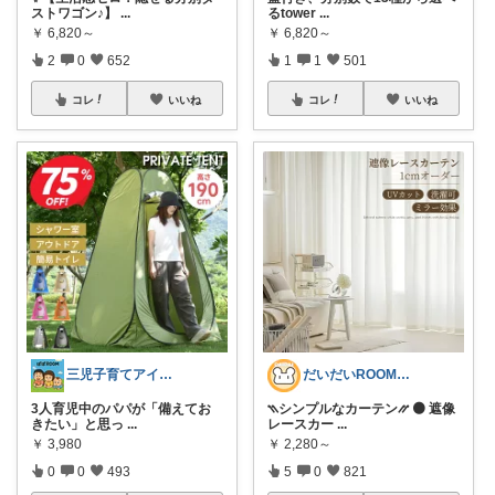
ストワゴン♪】
...
るtower
...
￥
6,820～
￥
6,820～
2
0
652
1
1
501
コレ
いいね
コレ
いいね
三児子育てアイテム
だいだいROOM@整う暮らし｜インテリア
3人育児中のパパが「備えてお
⳹シンプルなカーテン⳼ 🟠 遮像
きたい」と思っ
...
レースカー
...
￥
3,980
￥
2,280～
0
0
493
5
0
821