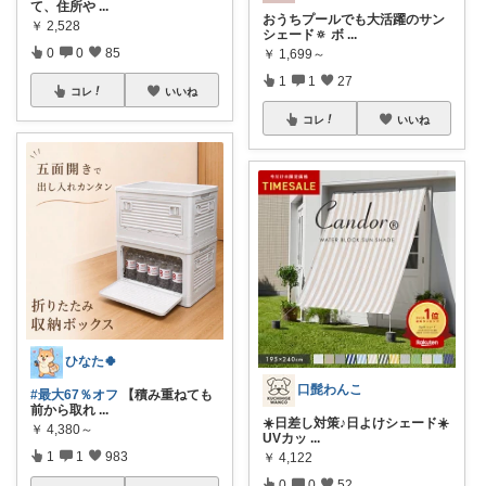
て、住所や
...
おうちプールでも大活躍のサン
￥
2,528
シェード🔅 ボ
...
0
0
85
￥
1,699～
1
1
27
コレ
いいね
コレ
いいね
ひなた🍀
口髭わんこ
#最大67％オフ
【積み重ねても
前から取れ
...
☀️日差し対策♪日よけシェード☀️
￥
4,380～
UVカッ
...
1
1
983
￥
4,122
0
0
52