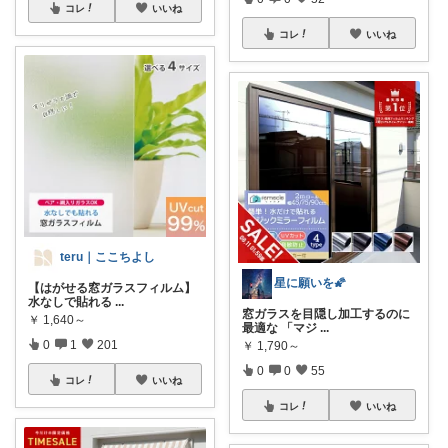
コレ
いいね
コレ
いいね
teru｜ここちよし
星に願いを🌠
【はがせる窓ガラスフィルム】
水なしで貼れる
...
窓ガラスを目隠し加工するのに
￥
1,640～
最適な 「マジ
...
0
1
201
￥
1,790～
0
0
55
コレ
いいね
コレ
いいね