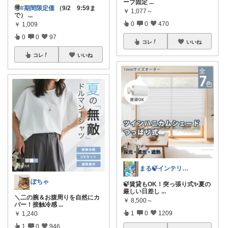
ープ固定
...
🉐
#期間限定価
（9/2 9:59ま
￥
1,077～
で）
...
0
0
470
￥
1,009
0
0
97
コレ
いいね
コレ
いいね
まる🍃インテリア×くらし
ぽちゃ
🍃賃貸もOK！突っ張り式✨夏の
厳しい日差し
...
＼二の腕＆お腹周りを自然にカ
￥
8,500～
バー！接触冷感
...
1
0
1209
￥
1,240
1
0
946