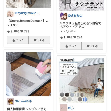
mayu*ig:miouor_home
ゆえ&るな
【Georg Jensen Damask】
...
✨ロウリュも楽しめる♡自宅で
￥
1,900
もアウトドアで
...
￥
27,998～
2
0
779
1
8
274
コレ
いいね
コレ
いいね
𝚂𝚑𝚒𝚗𝚎𝟼𝟶🌞
piiˎˊ˗
個人情報保護 シンプルに使え