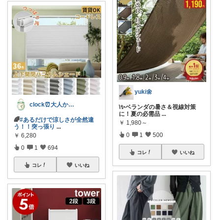
yuki🌼
clock⏰大人かわいい
\✨ベランダの暑さ＆視線対策
に！夏の必需品
...
🌈
#あるだけで涼しさが全然違
￥
1,980～
う！！突っ張り
...
0
1
500
￥
6,280
0
1
694
コレ
いいね
コレ
いいね