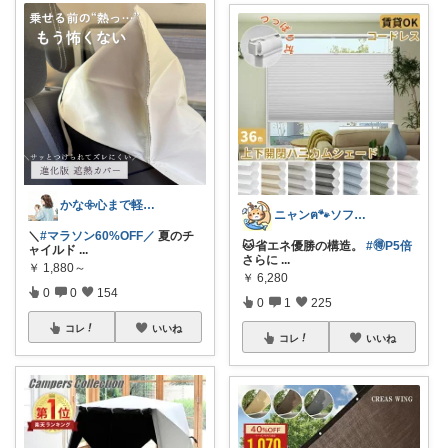
かな𖧷心まで軽くなる暮らしの記録🌿
ニャンฅ🐾ソファでくつろぐ猫🐱💕
＼
#マラソン60%OFF／
夏のチ
🐱省エネ優勝の構造。
#🉐P5倍
ャイルド
...
さらに
...
￥
1,880～
￥
6,280
0
0
154
0
1
225
コレ
いいね
コレ
いいね