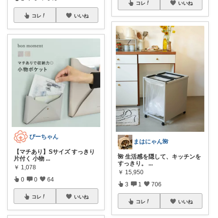
コレ
いいね
コレ
いいね
ぴーちゃん
まはにゃん🌺
【マチあり】Sサイズ すっきり
🌺 生活感を隠して、キッチンを
片付く 小物
...
すっきり。
...
￥
1,078
￥
15,950
0
0
64
3
1
706
コレ
いいね
コレ
いいね