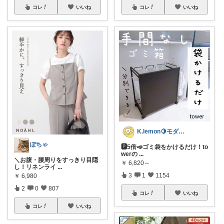
コレ
いいね
コレ
いいね
K.lemon🍋モダン+家事楽+🐶
ぽちゃ
🅿️5倍📣ゴミ袋をかけるだけ！to
werの
...
＼お腹・腰周りをすっきり目隠
￥
6,820～
し！リネンライ
...
3
1
1154
￥
6,980
2
0
807
コレ
いいね
コレ
いいね