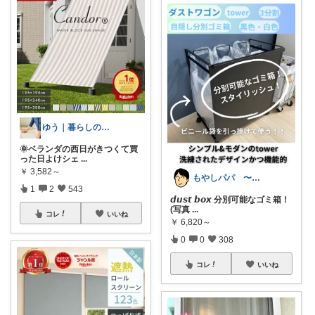
ゆう｜暮らしのお得術
🌞ベランダの西日がきつくて買
った日よけシェ
...
￥
3,582～
もやしパパ 〜育児・生活・雑貨〜
1
2
543
𝙙𝙪𝙨𝙩 𝙗𝙤𝙭 分別可能なゴミ箱！
(写真
...
コレ
いいね
￥
6,820～
0
0
308
コレ
いいね