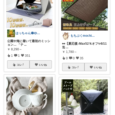
はっちゃん🐝ゆるレビュー
もちぷくmochipuku☘️8日感謝
公園や海に着いて最初のミッシ
👀【夏応援♪Max52％オフ✨️8/11
ョン… 「テ
...
迄
...
￥
8,290～
￥
1,780～
1
1
351
0
0
35
コレ
いいね
コレ
いいね