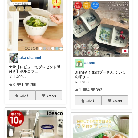
taka channel
asano
🥦💛【レビューでプレゼント🎁
付き】ボルコラ
...
Disney くまのプーさん くいし
んぼう
...
￥
1,400～
￥
1,980
0
1
296
1
4
393
コレ
いいね
コレ
いいね