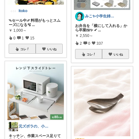
Itoko
みこ✨小学生姉妹の母ちゃん
⳹セール中⳼ 料理がもっとスム
ーズになる🫧
...
お弁当を「横にして入れる」か
ら卒業🍱✨ ✔
...
￥
1,000～
￥
2,550～
0
1
15
2
0
337
コレ
いいね
コレ
いいね
元ズボラの、小さなリセット習慣🌱
キッチン、作業スペース足りて