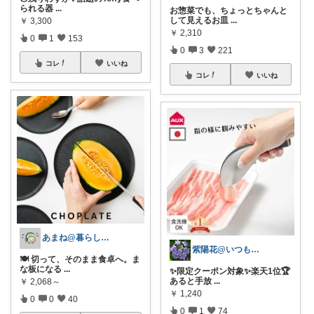
られる器
...
お惣菜でも、ちょっとちゃんと
して見えるお皿
...
￥
3,300
￥
2,310
0
1
153
0
3
221
コレ
いいね
コレ
いいね
あまね@暮らしを整えるルーム
紫陽花@いつもありがとうございます💕
🍽️ 切って、そのまま食卓へ。ま
な板になる
...
✨限定クーポン対象✨楽天1位🏆
あると手放
...
￥
2,068～
￥
1,240
0
0
40
0
1
74