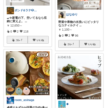
ボンド&ラテ🐶経由購入感謝です🙇
はなゆり
🍳✨家電の下、空いてるなら収
納に変えよ。
...
野菜や果物の水洗いにピッタリ
なユティルナイ
...
￥
12,650～
￥
1,100～
0
2
118
0
2
96
コレ
いいね
コレ
いいね
room_asinaga
🍀
🥣残りわずか✨話題のToffy食べ