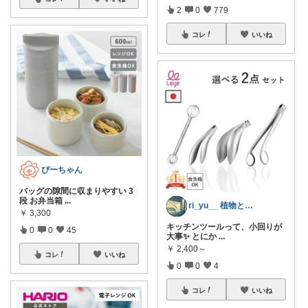
2
0
779
コレ
いいね
ぴーちゃん
バッグの隙間に収まりやすい 3
段 お弁当箱
...
ri_yu__ 植物と夫。中学生、小学生
￥
3,300
キッチンツールって、小回りが
0
0
45
大事✨ とにか
...
￥
2,400～
コレ
いいね
0
0
4
コレ
いいね