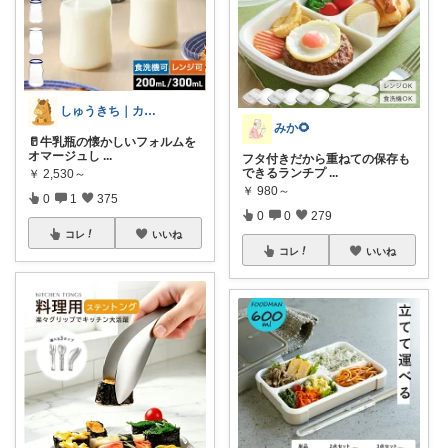
しゅうきち｜カフェ☕と暮らし🍀
みか🌻
​🥛牛乳瓶の懐かしいフォルムを
オマージュし
...
フタ付きだから重ねての保存も
できるランチプ
...
￥
2,530～
￥
980～
0
1
375
0
0
279
コレ
いいね
コレ
いいね