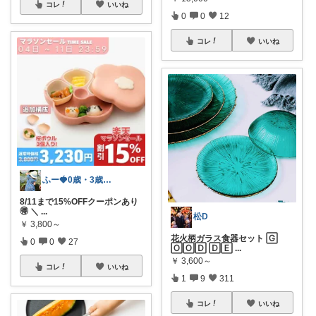
コレ
いいね
0
0
12
コレ
いいね
ふー🍓0歳・3歳のワンオペママ
8/11まで15%OFFクーポンあり
🉐 ＼
...
松D
￥
3,800～
花火柄ガラス食器セット 🄶
0
0
27
🄾🄾🄳 🄳🄴
...
￥
3,600～
コレ
いいね
1
9
311
コレ
いいね