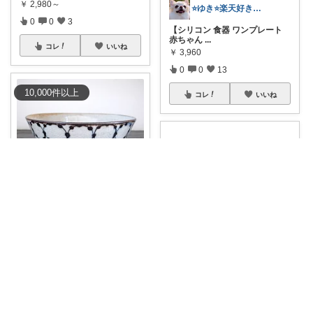
￥
2,980～
⭐️ゆき⭐️楽天好き主婦🎵
0
0
3
【シリコン 食器 ワンプレート
赤ちゃん
...
コレ
いいね
￥
3,960
0
0
13
10,000
件
以上
コレ
いいね
ありこま
【丸文の染付が愛らしい砥部焼
の切立浅鉢】
...
￥
3,080
0
0
3
もちこ🐈‍⬛暮らしのお気に入り🌷
コレ
いいね
【指先みたいに使える✨ステン
レス製トング】
...
￥
1,184