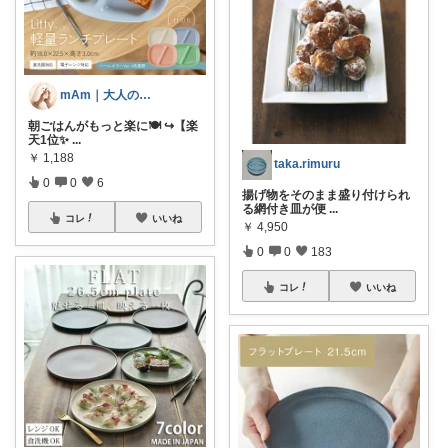
mAm｜大人のご褒美セレクト
朝ごはんがもっと楽に🍽️ ↪︎【楽
天1位✨
...
￥
1,188
taka.rimuru
0
0
6
揚げ物をそのまま盛り付けられ
る網付き皿が便
...
コレ
いいね
￥
4,950
0
0
183
コレ
いいね