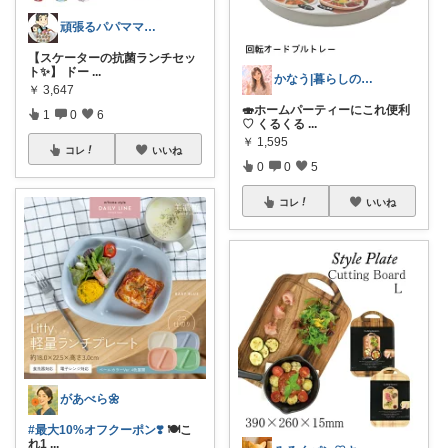
頑張るパパママ応援隊@育児・子供用品紹介
【スケーターの抗菌ランチセッ
ト✨】 ドー
...
かなう|暮らしの記録🌱
￥
3,647
🍣ホームパーティーにこれ便利
1
0
6
♡ くるくる
...
￥
1,595
コレ
いいね
0
0
5
コレ
いいね
があべら🌼
#最大10%オフクーポン❣️
🍽️こ
れ1
...