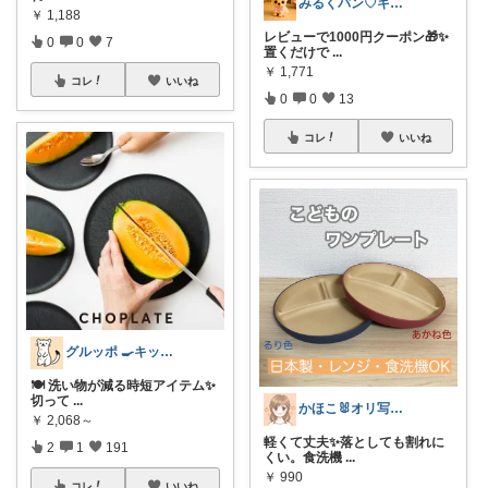
みるくパン♡キッチンルーム
￥
1,188
レビューで1000円クーポン🎁✨
0
0
7
置くだけで
...
￥
1,771
コレ
いいね
0
0
13
コレ
いいね
グルッポ 🍳キッチン
🍽️ 洗い物が減る時短アイテム✨
切って
...
かほこ🐰オリ写350枚以上
￥
2,068～
軽くて丈夫✨️落としても割れに
2
1
191
くい。食洗機
...
￥
990
コレ
いいね