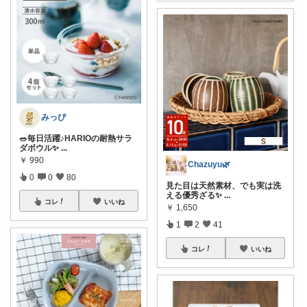
みっぴ
🥗毎日活躍♪HARIOの耐熱サラ
ダボウル✨
...
￥
990
Chazuyu🌿
0
0
80
見た目は天然素材、でも実は洗
える優秀ざる✨
...
コレ
いいね
￥
1,650
1
2
41
コレ
いいね