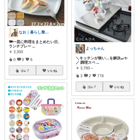
なお｜暮らし整えROOM｜犬もいます🐕
🍽️一皿に料理をまとめたい日、
ランチプレー
...
よっちゃん
￥
3,300
＼キッチンが狭い…を解決🍳✨
0
0
6
／ 調理スペ
...
￥
3,780～
コレ
いいね
3
2
778
コレ
いいね