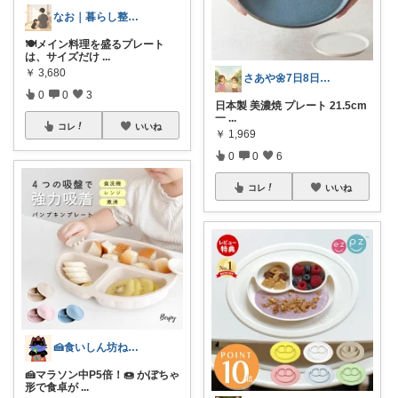
なお｜暮らし整えROOM｜犬もいます🐕
🍽️メイン料理を盛るプレート
は、サイズだけ
...
￥
3,680
さあや🌼7日8日有難うございます
0
0
3
日本製 美濃焼 プレート 21.5cm
一
...
コレ
いいね
￥
1,969
0
0
6
コレ
いいね
🍰食いしん坊ねっこ🍩毎日タロット占い
🍰マラソン中P5倍！🍩 かぼちゃ
形で食卓が
...