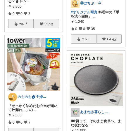
る？🫕 レン
...
🐝はちぷー🌸
￥
8,800
#オリジナル写真
料理中の「手
0
0
8
を洗う回数」
...
￥
1,240
コレ
いいね
0
0
35
コレ
いいね
のちのち🏠主婦のお買い物room
「せっかく詰めたお弁当が傾い
て汁漏れ…」の
...
あまね@暮らしを整えるルーム
￥
2,530
🍽️ 切って、そのまま食卓へ。ま
0
0
7
な板になる
...
￥
15,000