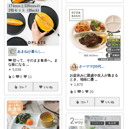
あまね@暮らしを整えるルーム
🍽️ 切って、そのまま食卓へ。ま
な板になる
...
さーママ|30代小2女児ママ🎀
￥
5,038
お盆休みに親戚や友人が集まる
0
0
11
とき、地味に憂
...
￥
1,870
コレ
いいね
0
0
20
コレ
いいね