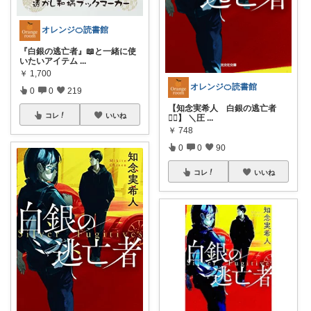
オレンジ🍊読書館
『白銀の逃亡者』📖と一緒に使
いたいアイテム
...
￥
1,700
オレンジ🍊読書館
0
0
219
【知念実希人 白銀の逃亡者
コレ
いいね
🏴‍☠️】 ＼圧
...
￥
748
0
0
90
コレ
いいね