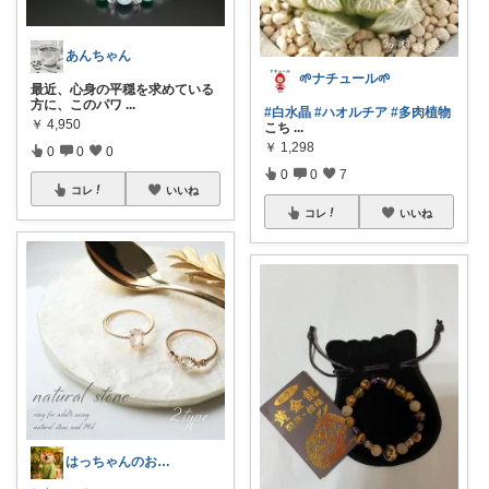
あんちゃん
🌱ナチュール🌱
最近、心身の平穏を求めている
方に、このパワ
...
#白水晶
#ハオルチア
#多肉植物
￥
4,950
こち
...
￥
1,298
0
0
0
0
0
7
コレ
いいね
コレ
いいね
はっちゃんのお店😋