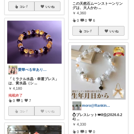
この天然石ムーンストーンリン
コレ
いいね
グは、大人かわ
...
￥
4,360
0
0
6
コレ
いいね
愛華べる🌸ありがとうございます💖
「ミラクル水晶・幸運ブレス」
は、黄水晶（シ
...
￥
4,180
掲載終了
0
1
7
moro@Ranking ROOM
コレ
いいね
💍ブレスレット👑8位(2026.6.2
4)
...
￥
4,330
0
0
0