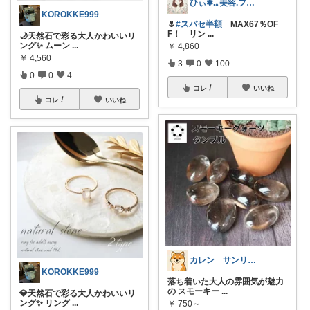
ひぃ✽.｡美容.ファッション.mama
KOROKKE999
🌷
#スパセ半額
MAX67％OF
F！ リン
...
🌙天然石で彩る大人かわいいリ
ング✨ ムーン
...
￥
4,860
￥
4,560
3
0
100
0
0
4
コレ
いいね
コレ
いいね
カレン サンリオとディズニーが大好き
KOROKKE999
落ち着いた大人の雰囲気が魅力
の スモーキー
...
💎天然石で彩る大人かわいいリ
ング✨ リング
...
￥
750～