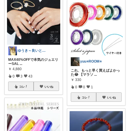
ゆうき～良いと思ったものをおすすめ～
MAX40%OFFで本気のジュエリ
yuu⭐️ROOM⭐️
ーSAL
...
￥
4,880
これ、もっと早く買えばよかっ
た😂 【マラソ
...
0
3
43
￥
330
コレ
いいね
0
0
1
コレ
いいね