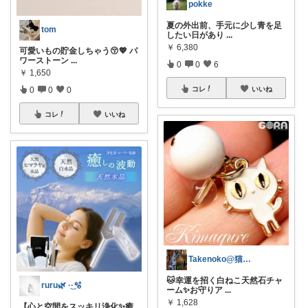
pokke
夏の外出前、手元に少し青を足
tom
したい日があり
...
￥
6,380
可愛いもの貯金しちゃう😚💖 パ
ワーストーン
...
0
0
6
￥
1,650
0
0
0
コレ
いいね
コレ
いいね
Takenoko@猫関連グッズ中心です！
🐱幸運を招く白ねこ天然石チャ
ruru🌿 ·͜·🫧
ーム✨お守りア
...
￥
1,628
【心と空間をスッキリ浄化✨癒