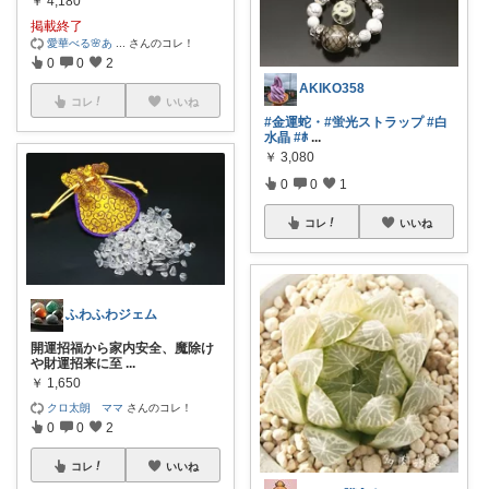
￥
4,180
掲載終了
愛華べる🌸あ
...
さんのコレ！
0
0
2
AKIKO358
コレ
いいね
#金運蛇・
#蛍光ストラップ
#白
水晶
#ﾎ
...
￥
3,080
0
0
1
コレ
いいね
ふわふわジェム
開運招福から家内安全、魔除け
や財運招来に至
...
￥
1,650
クロ太朗 ママ
さんのコレ！
0
0
2
コレ
いいね