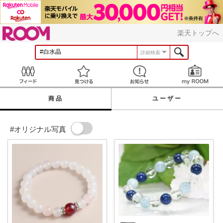
ROOM
楽天トップへ
詳細検索
Feed
見つける
お知らせ
商品
ユーザー
#オリジナル写真