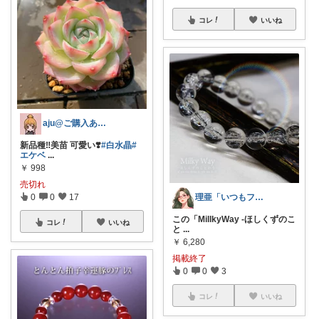
コレ
いいね
aju@ご購入ありがとうございます♥️
新品種‼️美苗 可愛い❣️
#白水晶
#
エケベ
...
￥
998
売切れ
0
0
17
理亜「いつもフォロワー経由で買ってます」
この「MillkyWay -ほしくずのこ
コレ
いいね
と
...
￥
6,280
掲載終了
0
0
3
コレ
いいね