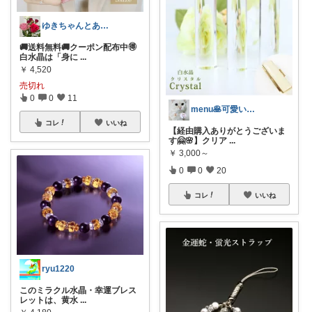
ゆきちゃんとあそぼう経由購入🙇‍♀️✨
🚚送料無料🚚クーポン配布中🉐
白水晶は「身に
...
￥
4,520
売切れ
0
0
11
menu🥞可愛い🌼美味しい🍴便利☘
コレ
いいね
【経由購入ありがとうございま
す🤗🌸】クリア
...
￥
3,000～
0
0
20
コレ
いいね
ryu1220
このミラクル水晶・幸運ブレス
レットは、黄水
...