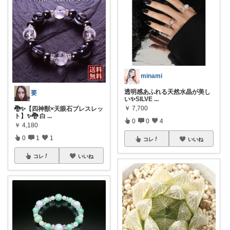
minami
透明感あふれる天然水晶が美し
要
い✨SILVE
...
￥
7,700
🐉✨【四神獣×天眼石ブレスレッ
ト】✨🐉 白
...
0
0
4
￥
4,180
0
1
1
コレ
いいね
コレ
いいね