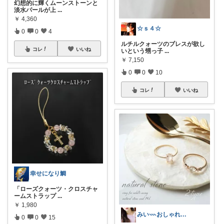
幻想的に輝くムーンストーンと
淡水パールが上
...
￥
4,360
☆ｓ４☆
0
0
4
ルチルクォーツのブレスが欲し
コレ
いいね
いという甥っ子
...
￥
7,150
0
0
10
コレ
いいね
幸せになり鯛
「ローズクォーツ・クロスチャ
ームストラップ
...
￥
1,980
みい𓇠おしゃれ大好き♡
0
0
15