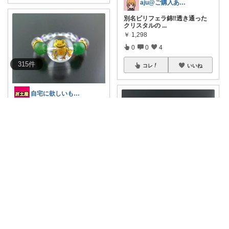
aju@ご購入ありがとうございます♥️
別名ピリフェラ錦‼️透き通った
クリスタルの
...
￥
1,298
0
0
4
315
件
コレ
いいね
自宅に欲しいもの★手土産おすすめ★
「無事に帰る」を願うお守りリ
ング✨ 無事
...
￥
1,980
0
0
7
コレ
いいね
自宅に欲しいもの★手土産おすすめ★
健康と癒しを願う、守護のパワ
ーストーンブレ
...
￥
7,150
1
0
6
コレ
いいね