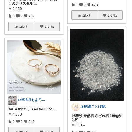
しのクリスタル
...
1
0
423
￥
3,980～
コレ
いいね
0
2
262
コレ
いいね
eri🌸8月もよろしくお願いします☺️
☀️開運ことば帖◆心を整えるアイテム🌿
\\4/14 09:59まで47%OFFク
...
￥
4,660
16種類 天然石 さざれ石 100gか
ら卸
...
0
0
242
￥
110～
コレ
いいね