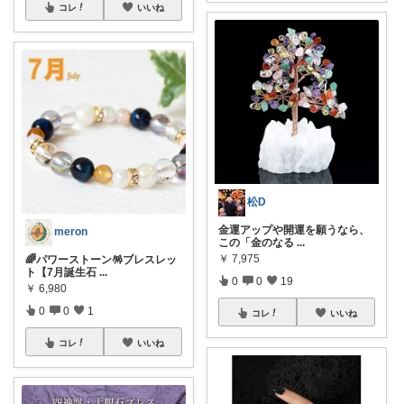
コレ
いいね
松D
金運アップや開運を願うなら、
meron
この「金のなる
...
￥
7,975
🌈パワーストーン🪅ブレスレッ
ト【7月誕生石
...
0
0
19
￥
6,980
0
0
1
コレ
いいね
コレ
いいね