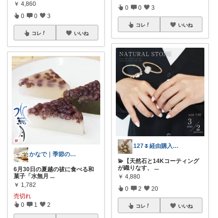
￥
4,860
0
0
3
0
0
3
コレ
いいね
コレ
いいね
127🌷経由購入感謝✨
かなで｜季節のスイーツとお得な手帖🌿
💫【天然石と14Kコーティング
が織りなす、
...
6月30日の夏越の祓に食べる和
菓子「水無月
...
￥
4,880
￥
1,782
0
2
20
売切れ
0
1
2
コレ
いいね