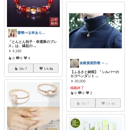
愛華べる🌸ありがとうございます💖
「とんとん拍子・幸運豚のブレ
ス」は、縁起の
...
￥
4,180
0
0
4
金銀資産防衛 ～貴金属『資産』上昇中～
コレ
いいね
【ふるさと納税】「シルバーの
カゴペンダント
...
￥
30,000
掲載終了
0
0
2
コレ
いいね