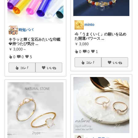
minto
時短パパ
🐴「うまくいく」の願いを込め
た開運パワース
...
キラッと輝く宝石みたいな印鑑
💎持つたび気分
...
￥
3,080
￥
3,000～
0
0
1
0
0
5
コレ
いいね
コレ
いいね