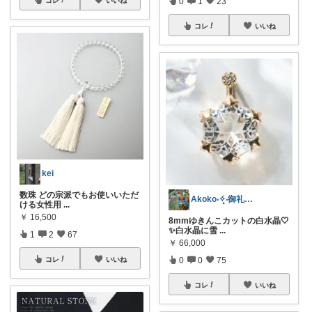
0
1
23
コレ
いいね
kei
数珠 どの宗派でもお使いいただ
Akoko‧✧̣̥̇‧御礼コレに♡
ける女性用
...
￥
16,500
8mmゆきんこカットの白水晶🤍
✨白水晶に雪
...
1
2
67
￥
66,000
コレ
いいね
0
0
75
コレ
いいね