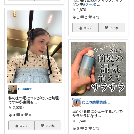
【日焼け止めスティック】マラ
ソン中
#クーポ
...
￥
1,870
1
2
473
コレ
いいね
rettaann
私のまつ毛はコレがないと無理
です👀💦束間も
...
にこ‪✿効果実感美容✿大人可愛い🍰
￥
2,020～
出かける前にシューするだけで
0
0
0
サラサラになり
...
￥
1,540
コレ
いいね
0
2
171