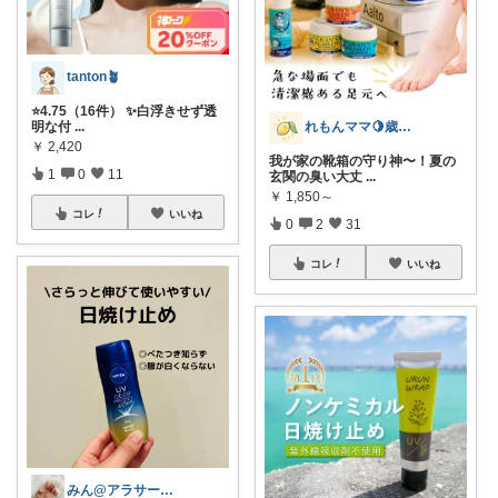
tanton🪴
⭐4.75（16件） ✨白浮きせず透
明な付
...
れもんママ🍋歳の差3姉妹の母
￥
2,420
我が家の靴箱の守り神〜！夏の
1
0
11
玄関の臭い大丈
...
￥
1,850～
コレ
いいね
0
2
31
コレ
いいね
みん@アラサーOLの暮らし