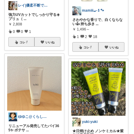
レイ|優柔不断で選べない🥲
mamiii🍳💄🐾
強力UVカットでしっかり守る☀️
プリュ（
...
さわやかな香りで、白くならな
い👍 持ち歩き
...
￥
2,808
￥
1,496～
0
0
1
1
2
18
コレ
いいね
コレ
いいね
ゆゆこ@くらしを楽に便利に✨
yuki-yuki
リニューアル発売してたバイ36
5✨ ポテサ
...
★日焼け止め ノンケミカル★紫