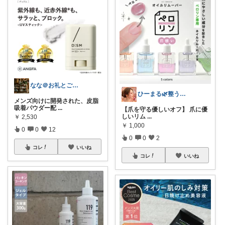
なな＠お礼とご縁に感謝✨
ひーまる🌿整う暮らしと成分美容
メンズ向けに開発された、皮脂
吸着パウダー配
...
【爪を守る優しいオフ】 爪に優
しいリム
...
￥
2,530
￥
1,000
0
0
12
0
0
2
コレ
いいね
コレ
いいね