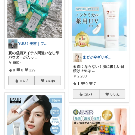
YUU💄美容｜ファッション｜韓国コスメ
夏の必須アイテム間違いなし🥹
パウダーが入っ
...
まどか💎ギリギリアラサーOL
￥
660～
☀️ 白くならない！肌に優しい日
0
0
229
焼け止めは
...
￥
2,200
コレ
いいね
1
0
7
コレ
いいね