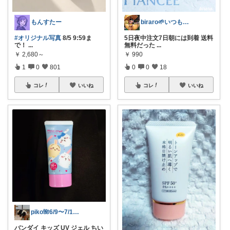
もんすたー
biraro🌱いつもありがとう♡
#オリジナル写真
8/5 9:59ま
5日夜中注文7日朝には到着 送料
で！
...
無料だった
...
￥
2,680～
￥
990
1
0
801
0
0
18
コレ
いいね
コレ
いいね
piko🌺6/9〜7/1感謝✨️
バンダイ キッズ UV ジェル ちい