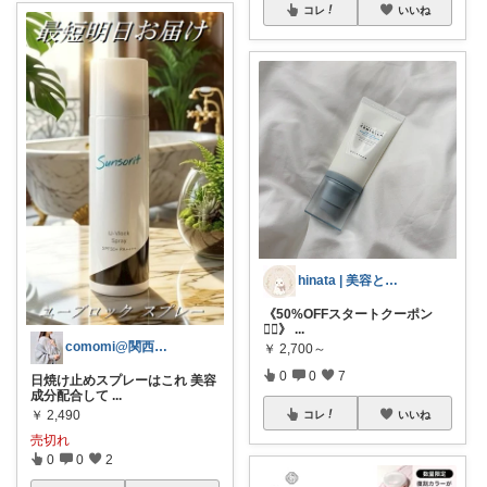
コレ
いいね
hinata | 美容と暮らし🐰
《50%OFFスタートクーポン
❤️‍🔥》
...
comomi@関西ママ
￥
2,700～
0
0
7
日焼け止めスプレーはこれ 美容
成分配合して
...
￥
2,490
コレ
いいね
売切れ
0
0
2