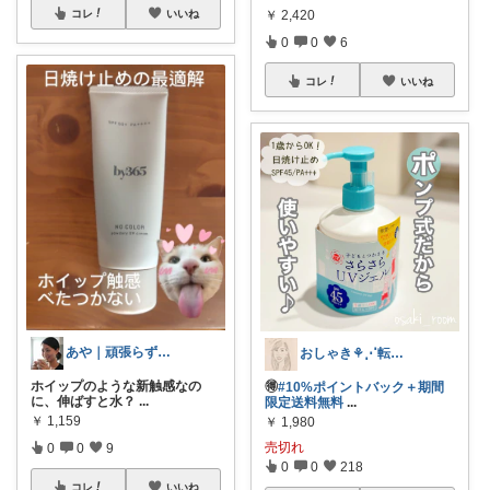
コレ
いいね
￥
2,420
0
0
6
コレ
いいね
あや｜頑張らずに綺麗＆健康𓃠
おしゃき⚘⋰転勤族の4歳👦🏻ママ
ホイップのような新触感なの
🉐
#10%ポイントバック＋期間
に、伸ばすと水？
...
限定送料無料
...
￥
1,159
￥
1,980
売切れ
0
0
9
0
0
218
コレ
いいね