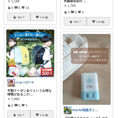
外線吸収剤不
...
￥
1,188
￥
1,780
0
0
10
0
0
0
コレ
いいね
コレ
いいね
りゅーぴー✨
半額クーポンありというお得な
情報があるこの
...
￥
1,980
0
0
5
machu🥰楽天トラベル感謝✨
コレ
いいね