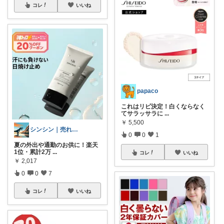
コレ
いいね
papaco
これはリピ決定！白くならなく
てサラッサラに
...
￥
5,500
シンシン｜売れ筋&お得情報
0
0
1
夏の外出や通勤のお供に！楽天
1位・累計2万
...
コレ
いいね
￥
2,017
0
0
7
コレ
いいね