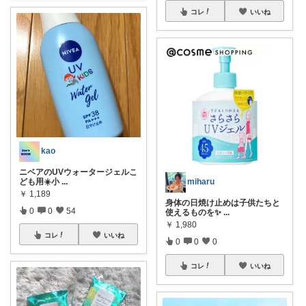
コレ
いいね
kao
ニベアのUVウォータージェルこ
ども用☀️小
...
miharu
￥
1,189
身体の日焼け止めは子供たちと
0
0
54
使えるものを✨
...
￥
1,980
コレ
いいね
0
0
0
コレ
いいね