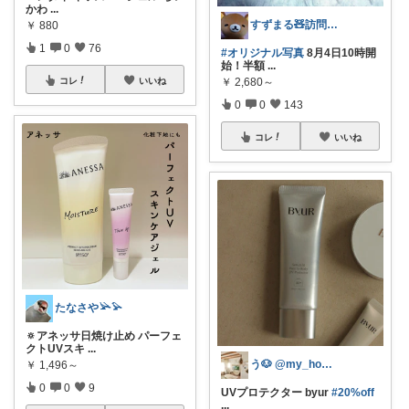
かわ
...
すずまる🧸訪問感謝です🥹🙏🏻💖
￥
880
1
0
76
#オリジナル写真
8月4日10時開
始！半額
...
コレ
いいね
￥
2,680～
0
0
143
コレ
いいね
たなさや𓅪𓅫
🔅アネッサ日焼け止め パーフェ
クトUVスキ
...
う🐶 @my_home_u
￥
1,496～
0
0
9
UVプロテクター byur
#20%off
...