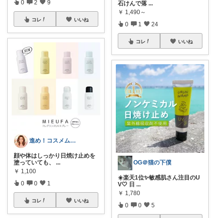
0
2
9
石けんで落
...
￥
1,490～
コレ
いいね
0
1
24
コレ
いいね
進め！コスメムスメ！アラフォー美容の鬼
顔や体はしっかり日焼け止めを
塗っていても、
...
OG＠猫の下僕
￥
1,100
☀️楽天1位✨敏感肌さん注目のU
0
0
1
V🤍 日
...
￥
1,780
コレ
いいね
0
0
5