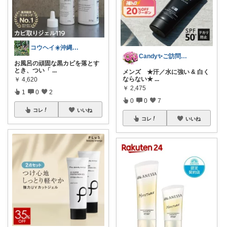
​コウヘイ☀️沖縄離島で「これ使える」
Candy✨ご訪問・経由購入に日々感謝✨
​お風呂の頑固な黒カビを落とす
とき、つい「
...
メンズ ★汗／水に強い & 白く
ならない★
...
￥
4,620
￥
2,475
1
0
2
0
0
7
コレ
いいね
コレ
いいね