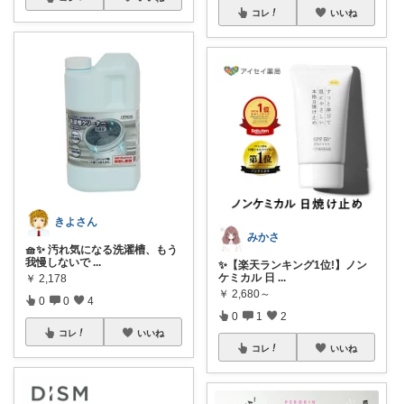
コレ
いいね
きよさん
みかさ
🧺✨ 汚れ気になる洗濯槽、もう
我慢しないで
...
✨【楽天ランキング1位!】ノン
ケミカル 日
...
￥
2,178
￥
2,680～
0
0
4
0
1
2
コレ
いいね
コレ
いいね