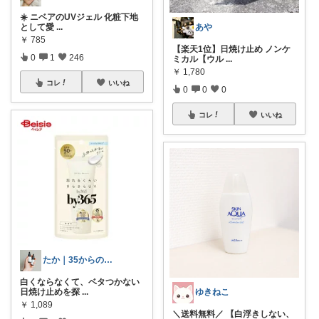
☀️ ニベアのUVジェル 化粧下地
として愛
...
あや
￥
785
【楽天1位】日焼け止め ノンケ
0
1
246
ミカル【ウル
...
￥
1,780
コレ
いいね
0
0
0
コレ
いいね
たか｜35からの美容
白くならなくて、ベタつかない
日焼け止めを探
...
ゆきねこ
￥
1,089
＼送料無料／ 【白浮きしない、