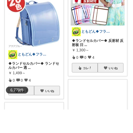
ともどん🍀フライパン料理ある暮らし🍳
🍀ランドセルカバー🍀 反射材 反
射板 日
...
￥
1,300～
ともどん🍀フライパン料理ある暮らし🍳
0
0
4
🍀ランドセルカバー🍀 ランドセ
ルカバー 透
...
コレ
いいね
￥
1,499～
0
0
4
6,779
件
コレ
いいね