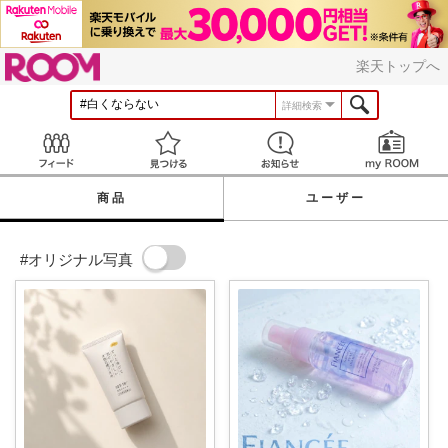
ROOM
楽天トップへ
詳細検索
Feed
見つける
お知らせ
商品
ユーザー
#オリジナル写真