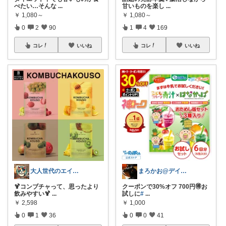
べたい…そんな
...
甘いものを楽し
...
￥
1,080～
￥
1,080～
0
2
90
1
4
169
コレ
いいね
コレ
いいね
大人世代のエイジングケアROOM
まろかお@デイキャンプ終わり
🍹コンブチャって、思ったより
クーポンで30%オフ 700円🉐お
飲みやすい🍹
...
試しに
#
...
￥
2,598
￥
1,000
0
1
36
0
0
41