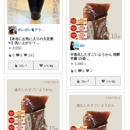
ポレポレ🐈アラフィフの可愛い図鑑
【本当にお気に入りの大定番
✨】洗い上がりつ
...
aki
￥
6,050
💡進化したすごいようかん 発酵
0
0
141
羊羹 15個
...
￥
1,080～
コレ
いいね
0
0
7
コレ
いいね