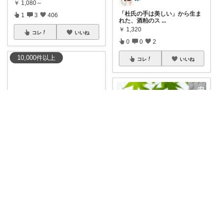
￥
1,080～
「杜氏の手は美しい」から生ま
1
3
406
れた、酒粕のス
...
￥
1,320
コレ
いいね
0
0
2
10,000
件
以上
コレ
いいね
kei｜楽天良品
マンダム公式「aono」トライア
ルセットの
...
m🌱ほっとふわり心地よい暮らし
￥
1,980
【8/4 20:00〜 期間限定30%OF
1
0
3
...
￥
2,576～
コレ
いいね