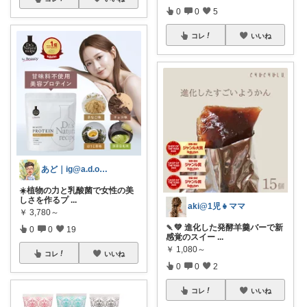
0
0
5
コレ
いいね
あど｜ig@a.d.o_protein
☀️植物の力と乳酸菌で女性の美
しさを作るプ
...
aki@1児👧ママ
￥
3,780～
🍡💚 進化した発酵羊羹バーで新
0
0
19
感覚のスイー
...
￥
1,080～
コレ
いいね
0
0
2
コレ
いいね