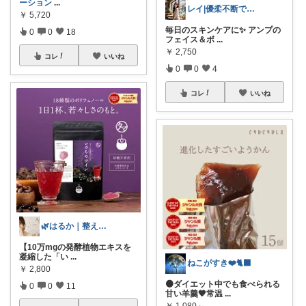
ーション
...
レイ|優柔不断で選べない🥲
￥
5,720
毎日のスキンケアに✨ アンプの
0
0
18
フェイス＆ボ
...
￥
2,750
コレ
いいね
0
0
4
コレ
いいね
🌿はるか｜整える×健康習慣×予防
【10万mgの発酵植物エキスを
凝縮した「い
...
ねこがすき❤️🐈‍⬛
￥
2,800
🟠ダイエット中でも食べられる
0
0
11
甘い羊羹🧡常温
...