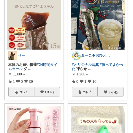
りー
みーこ🍀おひとりさま快適生活
本日のお買い得🉐
#24時間タイ
#オリジナル写真
#買ってよかっ
ムセール
ダ
...
た
凍らせ
...
￥
1,080～
￥
1,280～
1
0
39
0
1
10
コレ
いいね
コレ
いいね