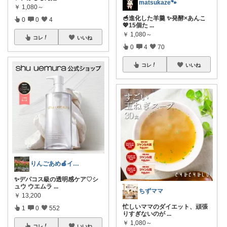
matsukaze🐾
￥
1,080～
🥣進化した羊羹 ✨発酵×あんこ
0
0
4
💖15個た
...
￥
1,080～
コレ
いいね
0
4
70
コレ
いいね
りんごあめ🍎インテリア雑貨🫧🌿
✨デパコス級の透明感ケア♡シ
ュウ ウエムラ
...
ちずママ
￥
13,200
忙しいママのダイエット、頑張
1
0
552
りすぎないのが
...
￥
1,080～
コレ
いいね