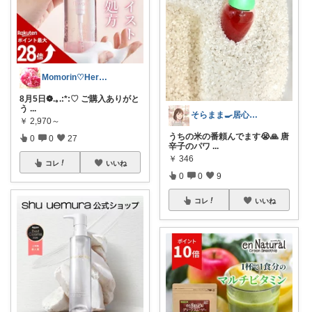
Momorin♡Herb Blender
8月5日❁.｡.:*:♡ ご購入ありがと
う
...
そらまま🍳居心地いいキッチン作り
￥
2,970～
うちの米の番頼んでます😭🙏 唐
0
0
27
辛子のパワ
...
￥
346
コレ
いいね
0
0
9
コレ
いいね