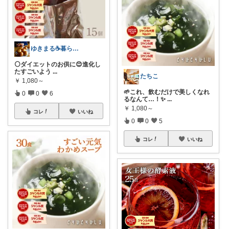
ゆきまる☕️暮らしを楽しむ
⚪️ダイエットのお供に😊進化し
たすごいよう
...
たちこ
￥
1,080～
🌱これ、飲むだけで美しくなれ
0
0
6
るなんて…！✨
...
￥
1,080～
コレ
いいね
0
0
5
コレ
いいね