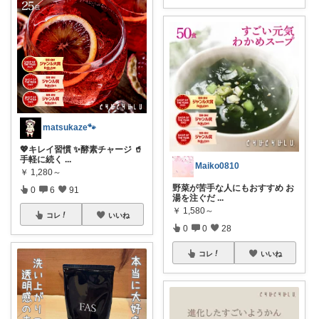
matsukaze🐾
💖キレイ習慣 ✨酵素チャージ 🥤
手軽に続く
...
Maiko0810
￥
1,280～
野菜が苦手な人にもおすすめ お
0
6
91
湯を注ぐだ
...
￥
1,580～
コレ
いいね
0
0
28
コレ
いいね