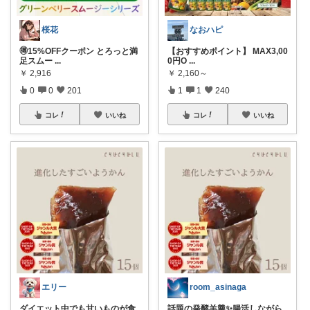
桜花
なおハピ
🉐15%OFFクーポン とろっと満
【おすすめポイント】 MAX3,00
足スムー
...
0円O
...
￥
2,916
￥
2,160～
0
0
201
1
1
240
コレ
いいね
コレ
いいね
エリー
room_asinaga
ダイエット中でも甘いものが食
話題の発酵羊羹✨腸活しながら