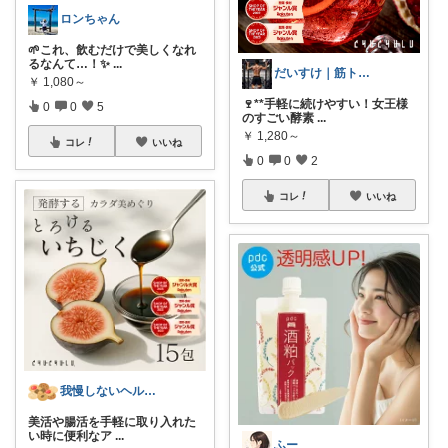
ロンちゃん
🌱これ、飲むだけで美しくなれ
るなんて…！✨
...
だいすけ｜筋トレ×健康食✕バイクROOM
￥
1,080～
🍷**手軽に続けやすい！女王様
0
0
5
のすごい酵素
...
￥
1,280～
コレ
いいね
0
0
2
コレ
いいね
我慢しないヘルシー生活｜時短×健康ごはん
美活や腸活を手軽に取り入れた
い時に便利なア
...
ふー