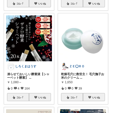
コレ
いいね
コレ
いいね
しろくまはうす
ＺＥ⭕ＲＯ
凍らせておいしい酵素液【シャ
乾燥毛穴に救世主！ 毛穴撫子お
ーベット酵素】
...
米のクリーム
...
￥
1,080～
￥
1,650
0
4
164
0
0
39
コレ
いいね
コレ
いいね