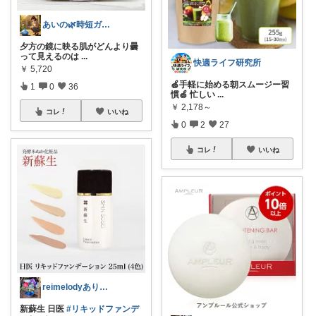
あいの🌿時短ガジェットと賢い暮らし
夕方の鏡に映る肌がどんより曇
って見えるのは
...
快適ライフ研究所
￥
5,720
🍏手軽に始める朝スムージー習
1
0
36
慣🍏 忙しい
...
￥
2,178～
コレ
いいね
0
2
27
コレ
いいね
reimelodyありがとうございます
新蘇生 日医
#リキッドファンデ