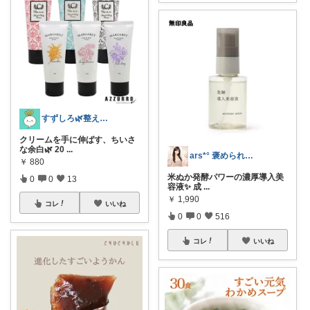
すずしろ🌿整えながら、ゆるく暮らす
クリームを手に伸ばす、ちいさ
な余白🌿 20
...
ars*° 褒められ美肌へ🫧
￥
880
米ぬか発酵パワーの濃厚導入美
0
0
13
容液✨ 成
...
￥
1,990
コレ
いいね
0
0
516
コレ
いいね