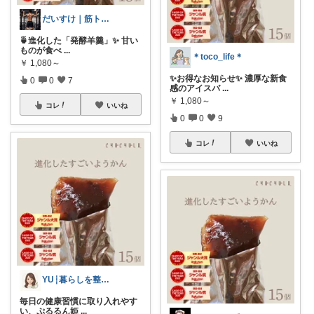
だいすけ｜筋トレ×健康食✕バイクROOM
🍵進化した「発酵羊羹」✨ 甘い
ものが食べ
...
＊toco_life＊
￥
1,080～
✨お得なお知らせ✨ 濃厚な新食
0
0
7
感のアイスバ
...
￥
1,080～
コレ
いいね
0
0
9
コレ
いいね
YU┆暮らしを整えるもの
毎日の健康習慣に取り入れやす
い、ぷるるん姫
...