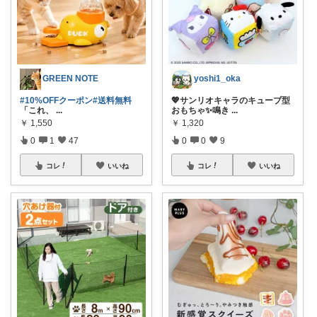
GREEN NOTE
yoshi1_oka
#10%OFFクーポン
#送料無料
💖サンリオキャラのキューブ型
「これ、
...
おもちゃ✨鳴き
...
￥
1,550
￥
1,320
0
1
47
0
0
9
コレ
いいね
コレ
いいね