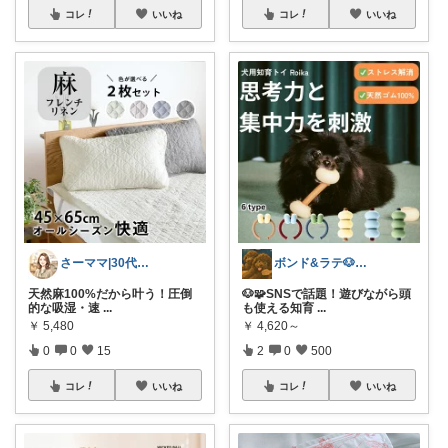
コレ
いいね
コレ
いいね
さーママ|30代小2女児ママ🎀
ボンド&ラテ🐶経由購入感謝です🙇
天然麻100%だから叶う！圧倒
🐶🧩SNSで話題！遊びながら頭
的な吸湿・速
...
も使える知育
...
￥
5,480
￥
4,620～
0
0
15
2
0
500
コレ
いいね
コレ
いいね