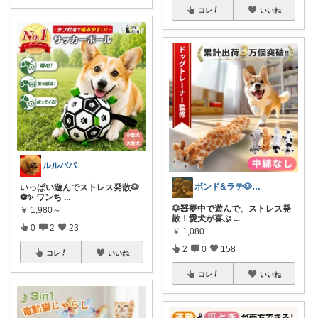
コレ
いいね
ルルパパ
ボンド&ラテ🐶経由購入感謝です🙇
いっぱい遊んでストレス発散🐶
⚽✨ ワンち
...
🐶🧸夢中で遊んで、ストレス発
￥
1,980～
散！愛犬が喜ぶ
...
0
2
23
￥
1,080
2
0
158
コレ
いいね
コレ
いいね