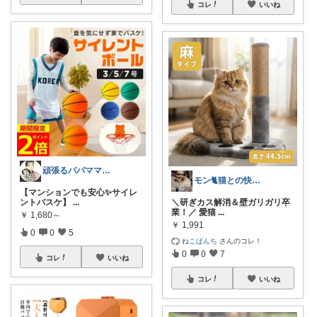
コレ
いいね
頑張るパパママ応援隊@育児・子供用品紹介
モン🐈猫との快適な暮らし
【マンションでも安心✨サイレ
ントバスケ】
...
＼研ぎカス解消＆壁ガリガリ卒
業！／ 愛猫
...
￥
1,680～
￥
1,991
0
0
5
ねこぱんち
さんのコレ！
0
0
7
コレ
いいね
コレ
いいね