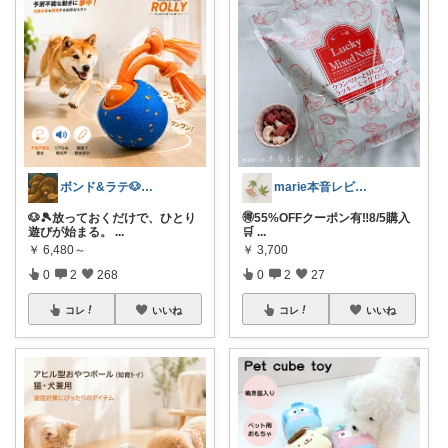
ボンド&ラテ🐶経由購入感謝です🙇
marie本音レビュー🏝️夏休み💃
🐶🎾放っておくだけで、ひとり
🉐55%OFFクーポン有‼️8/5購入
遊びが始まる。
...
🛒
...
￥
6,480～
￥
3,700
0
2
268
0
2
27
コレ
いいね
コレ
いいね