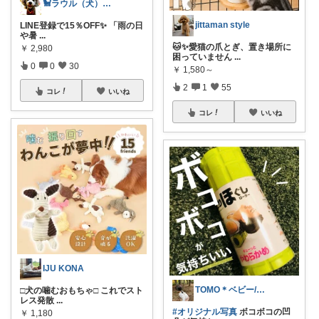
🐩ラウル（犬）と私の健康ROOM🐾
jittaman style
LINE登録で15％OFF✨ 「雨の日
や暑
...
🐱✨愛猫の爪とぎ、置き場所に
￥
2,980
困っていません
...
0
0
30
￥
1,580～
2
1
55
コレ
いいね
コレ
いいね
IJU KONA
TOMO＊ベビー/オリ写多め🌷
□犬の噛むおもちゃ□ これでスト
レス発散
...
#オリジナル写真
ボコボコの凹
￥
1,180