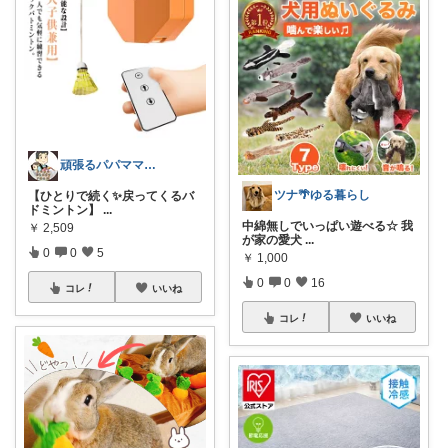
頑張るパパママ応援隊@育児・子供用品紹介
ツナ🌴ゆる暮らし
【ひとりで続く✨戻ってくるバ
ドミントン】
...
中綿無しでいっぱい遊べる☆ 我
￥
2,509
が家の愛犬
...
0
0
5
￥
1,000
0
0
16
コレ
いいね
コレ
いいね