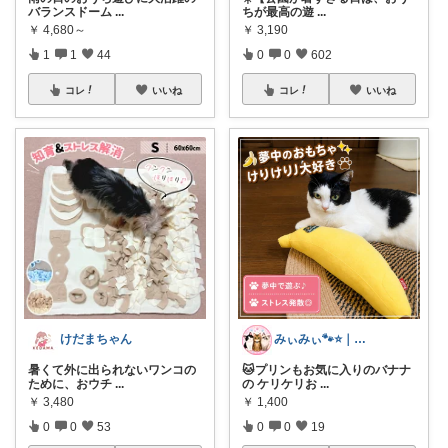
バランスドーム
...
ちが最高の遊
...
￥
4,680～
￥
3,190
1
1
44
0
0
602
コレ
いいね
コレ
いいね
けだまちゃん
みぃみぃ🐾⭐｜猫と暮らすROOM
暑くて外に出られないワンコの
🐱プリンもお気に入りのバナナ
ために、おウチ
...
の ケリケリお
...
￥
3,480
￥
1,400
0
0
53
0
0
19