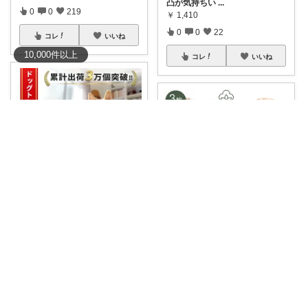
凸が気持ちい
...
0
0
219
￥
1,410
0
0
22
コレ
いいね
10,000
件
以上
コレ
いいね
やまさん🐶ワンコとキャンプ🔥
大人可愛い美ボディ研究所Premium
🐶✨これ、ちょっと気になって
ます！ 中綿
...
🌸毎日つけるものだからこそ、
￥
1,080
妥協しない✨
...
0
0
3
￥
1,699～
0
0
9
コレ
いいね