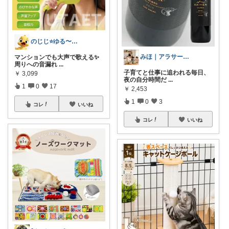
のじじ⭐️ゆる〜くのんびり便利✨🌈生活
みほ｜アラサー主婦｜共働き｜2児育児中
マンションでも大声で歌える✨
周りへの音漏れ
...
子育てと仕事に追われる毎日、
￥
3,099
夜の自分時間だ
...
1
0
17
￥
2,453
1
0
3
コレ
いいね
コレ
いいね