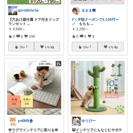
gorodishche
るまま🛍️
【穴あけ器付属 ドア付きドッグ
#＼半額クーポンで1,140円〜
ランセット
...
／
もちも
...
￥
9,999～
￥
2,280～
0
0
248
0
0
9
コレ
いいね
コレ
いいね
yo🐶🐶🏠
ゆうぴー
🌸ラグでインテリアに彩りを🌸
😺インテリアにもなじむサボテ