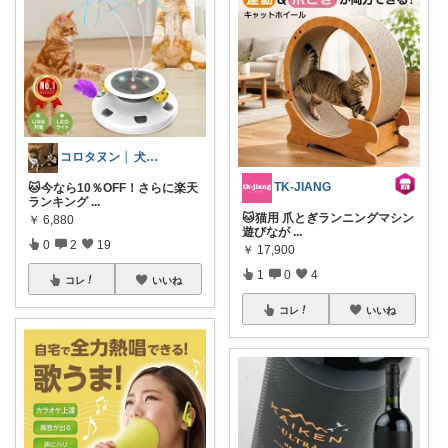
コロタヌン │ 犬猫アイテム
TK-JIANG
🐱今なら10％OFF！さらに楽天
ランキング
...
🐱猫用 爪とぎランニングマシン
￥
6,880
遊びなが
...
0
2
19
￥
17,900
1
0
4
コレ
いいね
コレ
いいね