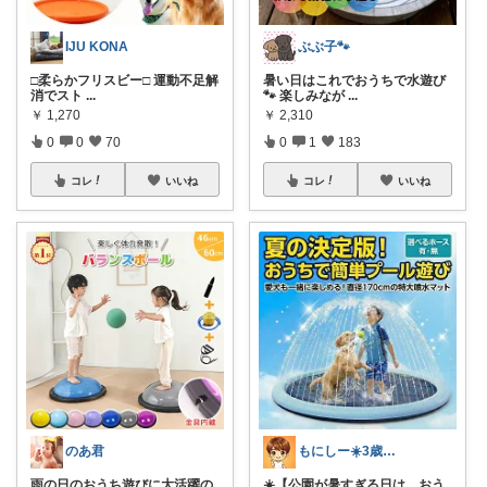
IJU KONA
ぶぶ子🐾
□柔らかフリスビー□ 運動不足解
暑い日はこれでおうちで水遊び
消でスト
...
🐾 楽しみなが
...
￥
1,270
￥
2,310
0
0
70
0
1
183
コレ
いいね
コレ
いいね
のあ君
もにしー☀️3歳娘と0歳息子のパパ🧡
雨の日のおうち遊びに大活躍の
☀️【公園が暑すぎる日は、おう