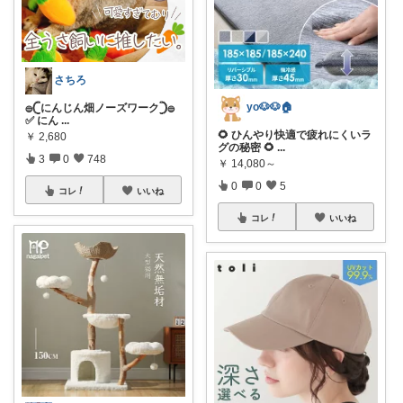
さちろ
yo🐶🐶🏠
𓐍𓊆にんじん畑ノーズワーク𓊇𓐍
✅ にん
...
🌻 ひんやり快適で疲れにくいラ
￥
2,680
グの秘密 🌻
...
3
0
748
￥
14,080～
0
0
5
コレ
いいね
コレ
いいね