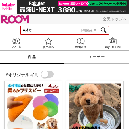
ROOM
楽天トップへ
詳細検索
Feed
見つける
お知らせ
商品
ユーザー
#オリジナル写真