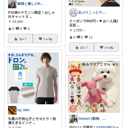
😺猫と癒しのRoom😺
あぷりこっと✩.*˚100%ROOM経由
P10倍✨マラソン限定！おしゃ
れキャットタ
...
クーポンで900円～❤︎ お一人様1
￥
24,980
点迄
...
0
0
4
￥
2,000～
0
0
11
コレ
いいね
コレ
いいね
sg_blitz
Gomari (動物、ハンドメイド好き)
💦夏の不快な汗とサヨナラ！快
適すぎるインナ
...
(5のつく日限定！
#10%OFFクー
￥
3,135～