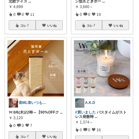
北欧テイス
...
ン型爪とぎポー
...
￥
4,899
￥
3,680～
0
0
11
0
0
19
コレ
いいね
コレ
いいね
🦋ML🦋いつもありがとう💓
A.K.D
୨୧ 8/6(木)22時～【90%OFFク
...
#買いました
バスタイムがスト
レス発散時
...
￥
3,120
￥
1,374～
0
0
7
0
0
16
コレ
いいね