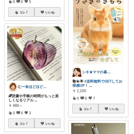
0
0
5
コレ
いいね
シキ★ママの暮らし、キッズ
📚💫🌟
#送料無料でGETしてお
得感UP！
...
むー🌼ほどほど生活🌼
￥
2,200
🌈読書や手帳の時間がもっと楽
0
0
7
しくなるリアル
...
￥
980～
コレ
いいね
0
0
3
コレ
いいね