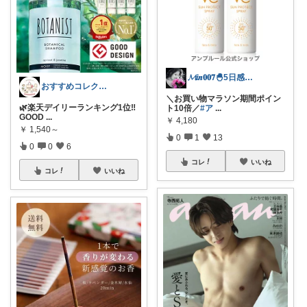
𝓜𝒊𝒏𝟎𝟎𝟕🐣5日感謝💝
おすすめコレクション
＼お買い物マラソン期間ポイン
🌿楽天デイリーランキング1位‼️
ト10倍／
#ア
...
GOOD
...
￥
4,180
￥
1,540～
0
1
13
0
0
6
コレ
いいね
コレ
いいね