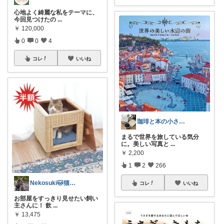
心地よく綺麗な私をテーマに、
今回見つけたの
...
￥
120,000
0
0
4
コレ
いいね
珈琲と本の小さな喫茶店☕️📕
まるで世界を旅している気分
に。美しい写真と
...
￥
2,200
1
2
266
Nekosuki🐱猫好きのへや
コレ
いいね
お部屋をすっきり見せたい飼い
主さんに！ 飲
...
￥
13,475