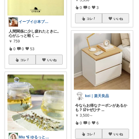
0
0
3
コレ
いいね
イーブイ@本ブログ📖
人間関係に少し疲れたときに。
心がふっと軽く
...
￥
759
0
0
53
コレ
いいね
kei｜楽天良品
今ならお得なクーポンがあるか
も？🛒✨ぜひチ
...
￥
3,500～
0
0
6
コレ
いいね
Miu 🫧 ゆるっと自分磨き。