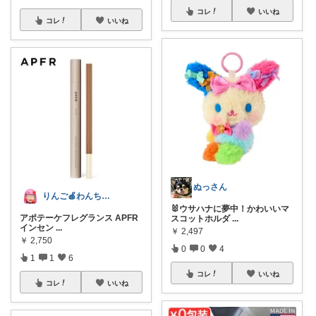
コレ
いいね
コレ
いいね
ぬっさん
りんご🍎わんちゃん🐶との生活✩⡱
🐰ウサハナに夢中！かわいいマ
アポテーケフレグランス APFR
スコットホルダ
...
インセン
...
￥
2,497
￥
2,750
0
0
4
1
1
6
コレ
いいね
コレ
いいね