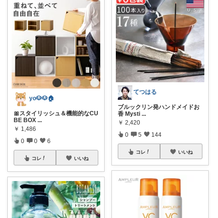
てつはる
yo🐶🐶🏠
ブルックリン発ハンドメイドお
🎀スタイリッシュ＆機能的なCU
香 Mysti
...
BE BOX
...
￥
2,420
￥
1,486
0
5
144
0
0
6
コレ
いいね
コレ
いいね