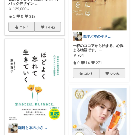
バックデザイン
...
￥
129,000～
1
0
318
コレ
いいね
珈琲と本の小さな喫茶店☕️📕
一杯のココアから始まる、心温
まる物語です。
...
￥
704
0
14
271
コレ
いいね
珈琲と本の小さな喫茶店☕️📕