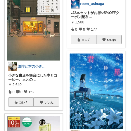
room_asinaga
🌙2本セットがお得✨5%OFFク
ーポン配布
...
￥
1,500
0
0
177
コレ
いいね
珈琲と本の小さな喫茶店☕️📕
小さな書店を舞台にした本とコ
ーヒー、人との
...
￥
2,640
0
0
152
コレ
いいね