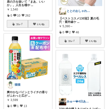
肩の力を抜いて「まあ、いい
か」。人生を穏や
...
￥
1,540
ととのおしゃれで緑のある暮らし
0
10
262
【ベストコスメ130冠】夏の毛
穴・紫外線ケ
...
コレ
いいね
￥
5,390～
0
2
46
コレ
いいね
猫猫
爽やかなパインとライチの香り
がふわっと広が
...
￥
3,599
みゅー💎4日ありがとうございます💗
0
1
13