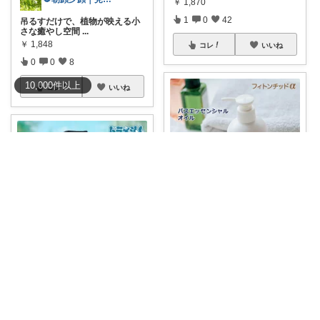
￥
1,870
1
0
42
吊るすだけで、植物が映える小
さな癒やし空間
...
￥
1,848
コレ
いいね
0
0
8
10,000
件
以上
コレ
いいね
元ズボラの、小さなリセット習慣🌱
おうちのお風呂で、 まるで森林
浴😌🌿 湯
...
ツユシバ
￥
3,000
1
2
65
ドラえもんと未来の自然に思い
を馳せるバスタ
...
￥
1,540～
コレ
いいね