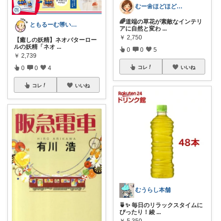
むー🌼ほどほど生活🌼
🌈道端の草花が素敵なインテリ
ともるーむ🉐いいものみっけ‼️
アに自然と変わ
...
￥
2,750
【癒しの妖精】ネオバターロー
ルの妖精「ネオ
...
0
0
5
￥
2,739
コレ
いいね
0
0
4
コレ
いいね
むうらし本舗
🍵✨ 毎日のリラックスタイムに
ぴったり！綾
...
￥
5,350