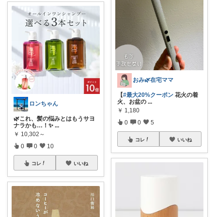
おみ🌿在宅ママ
【
#最大20%クーポン
花火の着
火、お盆の
...
ロンちゃん
￥
1,180
🌿これ、髪の悩みとはもうサヨ
0
0
5
ナラかも…！✨
...
￥
10,302～
コレ
いいね
0
0
10
コレ
いいね