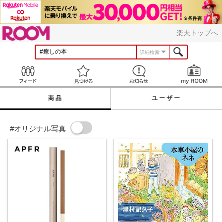
ROOM
楽天トップへ
詳細検索
Feed
見つける
お知らせ
商品
ユーザー
#オリジナル写真