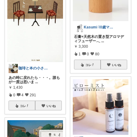
Kasumi ⌇0歳ママの暮らし𖠿⸝
石膏×天然木の置き型アロマデ
ィフューザー𓂃
...
￥
3,300
1
0
80
コレ
いいね
珈琲と本の小さな喫茶店☕️📕
あの時に戻れたら・・・。誰も
が一度は思いま
...
￥
1,430
0
4
291
コレ
いいね