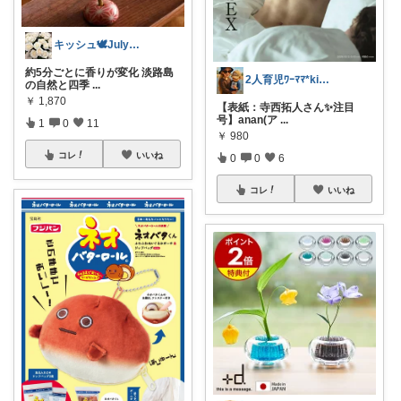
キッシュ🕊July感謝♡ㅅ˘︶˘𓃭
約5分ごとに香りが変化 淡路島
2人育児ﾜｰﾏﾏ*kinakoomama
の自然と四季
...
￥
1,870
【表紙：寺西拓人さん✨注目
号】anan(ア
...
1
0
11
￥
980
コレ
いいね
0
0
6
コレ
いいね