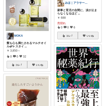
みほ｜アラサー主婦｜共働き｜2児育児中
家事と育児の合間に、涙が止ま
らなくなるほど
...
￥
688
売切れ
0
0
6
MOKA
コレ
いいね
髪も心も満たされるマルチオイ
ル🌿✨ スタイ
...
￥
3,850～
0
0
32
コレ
いいね