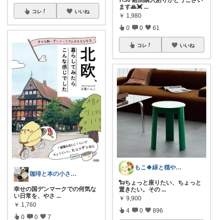
7/30 経由購入ありがとうござい
ます🙏💓
...
コレ
いいね
￥
1,980
0
0
61
コレ
いいね
もこ🍀緑と穏やかなくらし🐑🍀
珈琲と本の小さな喫茶店☕️📕
🐑ちょっと座りたい、ちょっと
幸せの国デンマークでの何気な
置きたい。その
...
い日常を、やさ
...
￥
9,900
￥
1,760
4
0
896
0
0
7