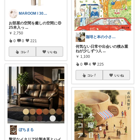
MAROOM l 30代の愛用品🧡
お部屋の空間を癒しの空間に😍
25本入っ
...
￥
2,750
珈琲と本の小さな喫茶店☕️📕
0
0
221
何気ない日常や出会いの積み重
ねが少しずつ人
...
コレ
いいね
￥
1,100
0
4
225
コレ
いいね
ぽちまる
贅沢なイタリア社製本革とハイ