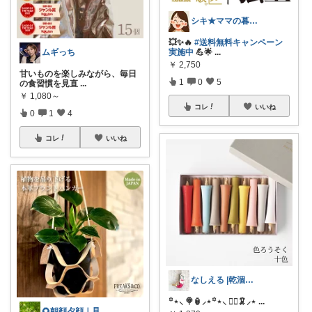
シキ★ママの暮らし、キッズ
💥✨🔥
#送料無料キャンペーン
ムギっち
実施中
💪🌟
...
￥
2,750
甘いものを楽しみながら、毎日
1
0
5
の食習慣を見直
...
￥
1,080～
コレ
いいね
0
1
4
コレ
いいね
なしえる |乾涸びたマーメイド
꙳⋆⸜ 🍭🏮⸝‍⋆꙳⋆⸜ 🧜‍♀️🦑⸝‍⋆
...
🌻朝顔夕顔｜見て下さり有難う🫧