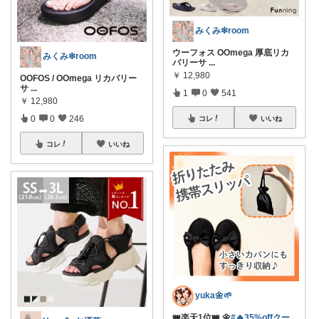
みくみ❇room
ウーフォス OOmega 厚底リカ
みくみ❇room
バリーサ
...
￥
12,980
OOFOS / OOmega リカバリー
サ
...
1
0
541
￥
12,980
0
0
246
コレ
いいね
コレ
いいね
yuka🌼🌱‬‪
👑楽天1位👑 🌼
#🔥35%offクー