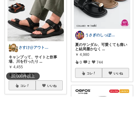
うさぎのしっぽ43🐰2児の母👧朝コレ
夏のサンダル、可愛くても痛い
さすけ@アウトドア&防災グッズ紹介
と結局履かなく
...
￥
4,980
キャンプって、サイトと炊事
場、川を行ったり
...
0
2
744
￥
4,455
コレ
いいね
0
0
13
10,000
件
以上
コレ
いいね