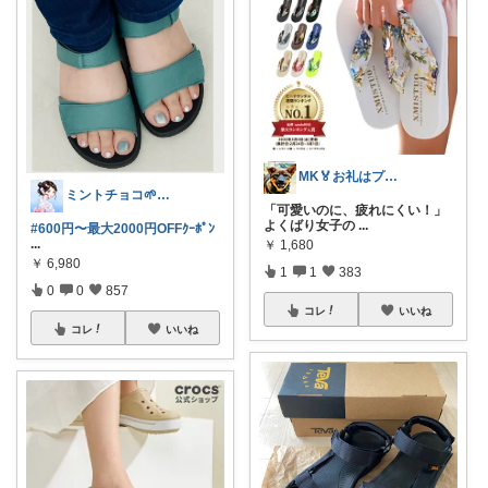
MK🏅お礼はプロフで
ミントチョコ🌱いつもありがとう
「可愛いのに、疲れにくい！」
よくばり女子の
...
#600円〜最大2000円OFFｸｰﾎﾟﾝ
...
￥
1,680
￥
6,980
1
1
383
0
0
857
コレ
いいね
コレ
いいね