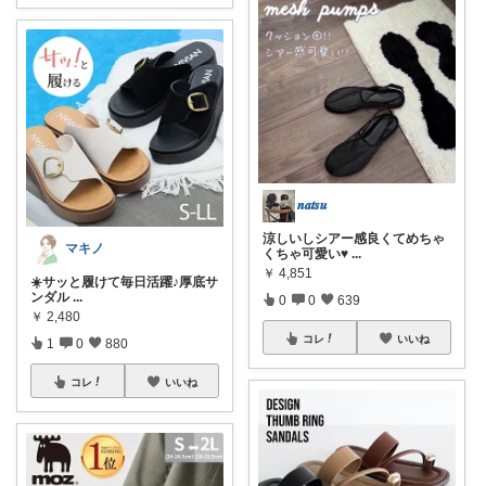
𝒏𝒂𝒕𝒔𝒖
涼しいしシアー感良くてめちゃ
マキノ
くちゃ可愛い♥
...
￥
4,851
☀️サッと履けて毎日活躍♪厚底サ
ンダル
...
0
0
639
￥
2,480
コレ
いいね
1
0
880
コレ
いいね