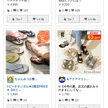
♡ストレッチ性
...
るほどラクにな
...
￥
4,998
￥
9,200
1
0
187
0
1
469
コレ
いいね
コレ
いいね
ちゃんみつ@豊かな日常
🧜アクアマリン⚡️暮らしに笑顔をプラス
#ビーチサンダル★1限定PRICE
✨【今年の夏、足元の疲れをそ
★【ゆう
...
のままにしてな
...
￥
1,690
￥
1,780
0
0
24
0
0
19