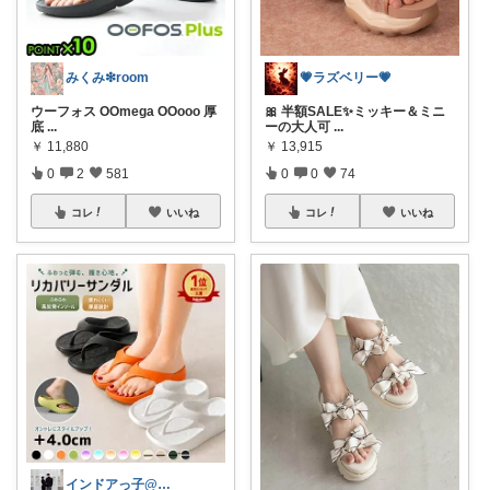
みくみ❇room
💗ラズベリー💗
ウーフォス OOmega OOooo 厚
🎀 半額SALE✨ミッキー＆ミニ
底
...
ーの大人可
...
￥
11,880
￥
13,915
0
2
581
0
0
74
コレ
いいね
コレ
いいね
インドアっ子@ご購入ありがとうございます