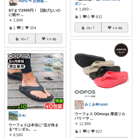
Haru.🐾 お洒落なママになりたい
ポン
...
￥
1,860～
8/7まで2999円！ 【脱げないの
に軽や
...
1
0
832
￥
2,999
1
2
354
コレ
いいね
コレ
いいね
みくみ❇room
ウーフォス OOmega 厚底リカ
D-ki
バリーサ
...
￥
12,980
ウーフォスは本当に“足が休ま
る”サンダル。
...
2
0
627
￥
8,580