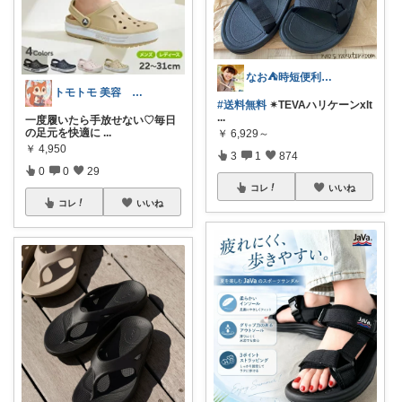
なお⛺️時短便利グッズ好き♡オリ写多め♪
トモトモ 美容 食品 子育てルーム
#送料無料
✴︎TEVAハリケーンxlt
...
一度履いたら手放せない♡毎日
の足元を快適に
...
￥
6,929～
￥
4,950
3
1
874
0
0
29
コレ
いいね
コレ
いいね