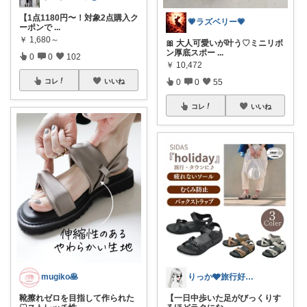
【1点1180円〜！対象2点購入ク
💗ラズベリー💗
ーポンで
...
￥
1,680～
🎀 大人可愛いが叶う♡ミニリボ
ン厚底スポー
...
0
0
102
￥
10,472
0
0
55
コレ
いいね
コレ
いいね
mugiko🥞
りっか🩶旅行好きのためのお得×おしゃれ
靴擦れゼロを目指して作られた
【一日中歩いた足がびっくりす