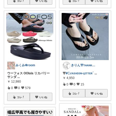
コレ
いいね
コレ
いいね
みくみ❇room
きりん🦒ᴛʜᴀɴᴋs ᴀʟᴡᴀʏs.
ウーフォス OOlala リカバリー
🦒
#⃞ᱹғᴀsʜɪᴏɴ-݀ʟᴇᴛᴛᴇʀॱ
...
サンダ
...
￥
4,950
￥
12,980
0
0
15
0
0
579
コレ
いいね
コレ
いいね