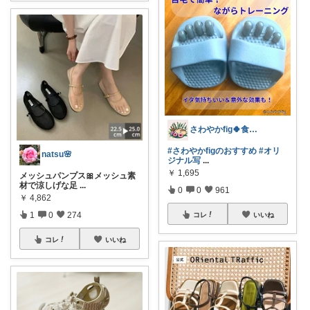
さわやかfig🍀食と暮らしを楽しむ
#さわやかfigのおすすめ
#オリ
natsu🌸
ジナル写
...
￥
1,695
メッシュパンプス🎀メッシュ素
材で涼しげな足
...
0
0
961
￥
4,862
1
0
274
コレ
いいね
コレ
いいね