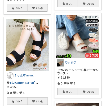
コレ
いいね
コレ
いいね
♡もえ♡
リカバリーシューズ 靴 ビーサン
ツースト
...
きりん🦒ᴛʜᴀɴᴋs ᴀʟᴡᴀʏs.
￥
11,880
🦒
#⃞ᱹғᴀsʜɪᴏɴ-݀ʟᴇᴛᴛᴇʀॱ
...
0
0
9
￥
4,950
コレ
いいね
0
0
8
コレ
いいね