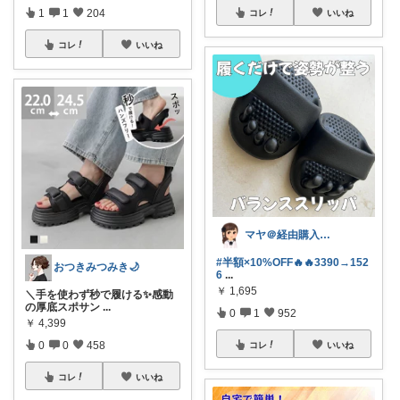
1
1
204
コレ
いいね
コレ
いいね
マヤ＠経由購入に感謝❤️
#半額×10%OFF🔥🔥3390→152
おつきみつみき🌙
6
...
￥
1,695
＼手を使わず秒で履ける✨感動
の厚底スポサン
...
0
1
952
￥
4,399
0
0
458
コレ
いいね
コレ
いいね