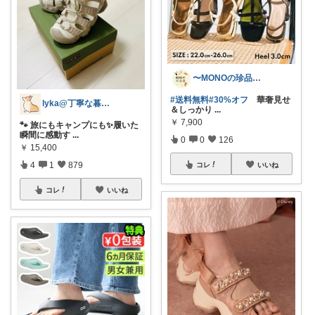
〜MONOの珍品堂〜
#送料無料
#30%オフ
華奢見せ
lyka@丁寧な暮らし
＆しっかり
...
￥
7,900
🐾 旅にもキャンプにも✨履いた
瞬間に感動す
...
0
0
126
￥
15,400
4
1
879
コレ
いいね
コレ
いいね