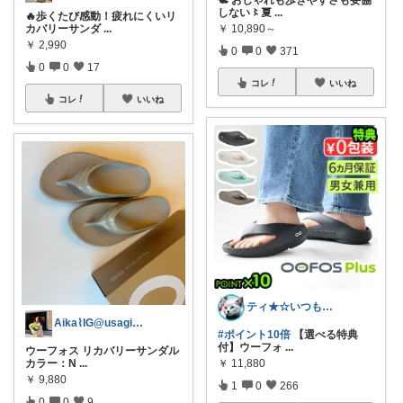
🕊️ おしゃれも歩きやすさも妥協
しない〻夏
...
🔥歩くたび感動！疲れにくいリ
カバリーサンダ
...
￥
10,890～
￥
2,990
0
0
371
0
0
17
コレ
いいね
コレ
いいね
ティ★☆いつもありがとうございます♪☆★
Aika⌇IG@usagi___155
#ポイント10倍
【選べる特典
付】ウーフォ
...
ウーフォス リカバリーサンダル
カラー：N
...
￥
11,880
￥
9,880
1
0
266
0
0
9