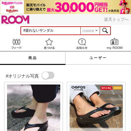
ROOM
楽天トップへ
詳細検索
Feed
見つける
お知らせ
商品
ユーザー
#オリジナル写真