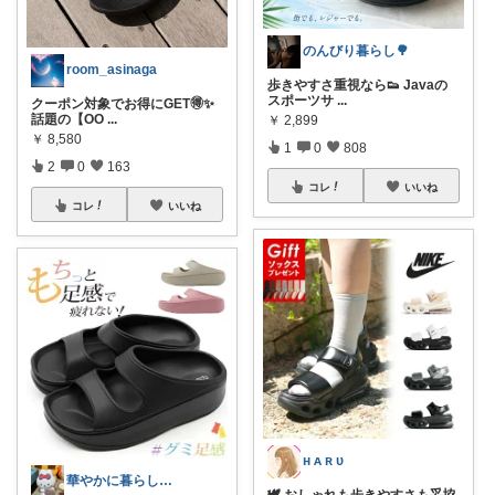
のんびり暮らし🌳
room_asinaga
歩きやすさ重視なら👟 Javaの
スポーツサ
...
クーポン対象でお得にGET🉐✨
話題の【OO
...
￥
2,899
￥
8,580
1
0
808
2
0
163
コレ
いいね
コレ
いいね
ʜ ᴀ ʀ ᴜ
華やかに暮らしたい生きたい