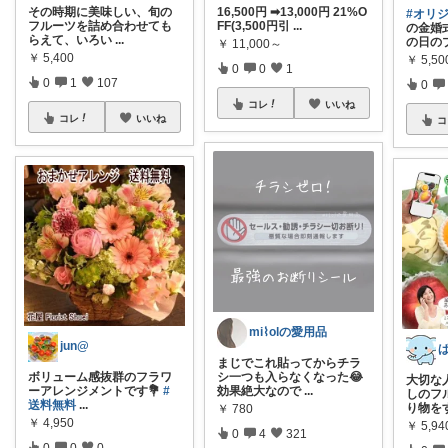
その時期に美味しい、旬の
16,500円 ➡13,000円 21%O
#オリ
フルーツを詰め合わせても
FF(3,500円引
...
の金婚
らえて、いろい
...
の日の
￥
11,000～
￥
5,400
￥
5,50
0
0
1
0
1
107
0
コレ
いいね
コレ
いいね
コ
mi⌇olの愛用品
jun@
まじでこれ貼ってからチラ
ボリューム感抜群のフラワ
シ一つも入らなくなった😂
大切な
ーアレンジメントです💐
#
効果絶大なので
...
しのフル
送料無料
...
り物を
￥
780
￥
4,950
￥
5,94
0
4
321
0
0
0