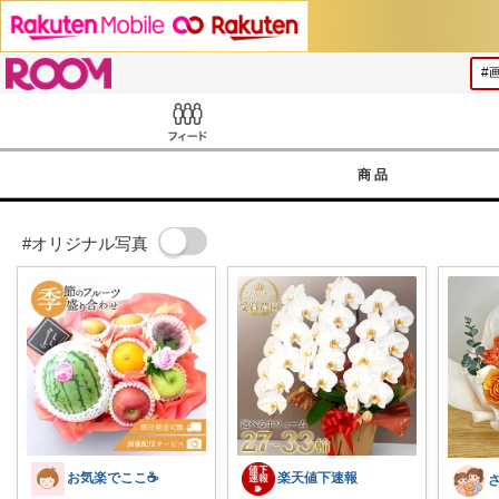
ROOM
Feed
商品
#オリジナル写真
お気楽でここ☕️
楽天値下速報