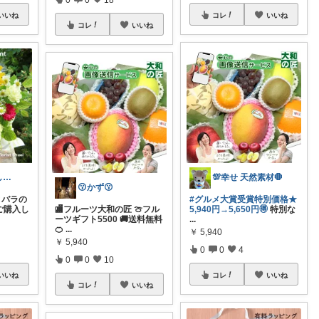
いいね
コレ
いいね
コレ
いいね
happy lucky しばらく休み
💯幸せ 天然素材🛑
😗かず😗
とバラの
#グルメ大賞受賞特別価格★
ご購入し
🏬フルーツ大和の匠 🍈フル
5,940円→5,650円🉐
特別な
ーツギフト5500 🚚送料無料
...
🍊
...
￥
5,940
￥
5,940
0
0
4
0
0
10
いいね
コレ
いいね
コレ
いいね