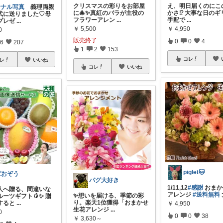
クリスマスの彩りをお部屋
え、明日届くのにこ
ジナル写真
義理両親
に🎄✨真紅のバラが主役の
かさ⁉︎ 大事な日の
式に送りました♡母
フラワーアレン
...
手配で
...
プレゼ
...
￥
5,500
￥
4,950
0
販売終了
0
0
4
6
207
1
2
153
コレ
レ
いいね
コレ
いいね
piglet🐱
ぱおぞう
パグ大好き
1/11,12
#感謝
おまか
人へ贈る、間違いな
アレンジ
#送料無料
✨想いを届ける、季節の彩
ーツギフト🥭✨ 贈
り。楽天1位獲得「おまかせ
すると
...
￥
4,950
生花アレンジ
...
0
0
0
38
￥
3,630～