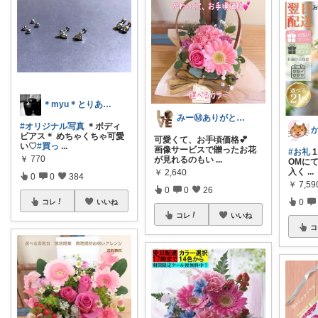
＊myu＊とりあえずでも笑っとこ◡̈♡
みーⓂ︎ありがとう😊マラソン参加中
#オリジナル写真
＊ボディ
ピアス＊ めちゃくちゃ可愛
可愛くて、お手頃価格💕
い♡
#買っ
...
画像サービスで贈ったお花
#お礼
1
￥
770
が見れるのもい
...
OMに
入く
...
￥
2,640
0
0
384
￥
7,59
0
0
26
0
コレ
いいね
コレ
いいね
コ