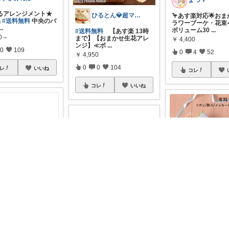
まつ🦩
るアレンジメント★
ひるとん💎超マイペース☆
🦩あす楽対応🌟お
品
#送料無料
中央のバ
ラワーブーケ・花束
...
ボリューム30
...
#送料無料
【あす楽 13時
00～
まで】【おまかせ生花アレ
￥
4,400
ンジ】≪ボ
...
0
109
0
4
52
￥
4,950
0
0
104
レ
いいね
コレ
コレ
いいね
子育て中ママ💐🧸いつもありがとう🧸
けい
KUMA🐻福袋好き
ついて 至急ご利用頂
🎁✨出産祝いの贈り
は事前にメールでご
とっておきのラッピ
当日には会えない母の誕生
願い
...
いかがですか？
...
日に贈るため購入。小さい
00
￥
220
けれど華やかで
...