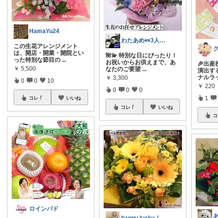
HamaYu24
わたあめ🍬3人娘のパパ
この生花アレンジメント
は、開店・開業・開院とい
🌺💫 特別な日にぴったり！
った特別な節目の
...
お祝いからお供えまで、あ
🎉出
￥
5,500
なたのご要望
...
演出す
ナルラ
￥
3,300
0
0
10
￥
220
0
0
0
1
コレ
いいね
コレ
いいね
コ
ロインパド