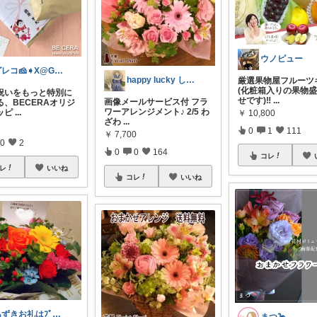
ウノピュー
グレコ🧀➧X@GLC1360592
happy lucky しばらく休み
厳選果物屋フルーツ
(化粧箱入りの果物
産祝いをもっと特別に
せです)‼️
...
画像メールサービス付 フラ
る、BECERAオリジ
ワーアレンジメント♪ 2/5 わ
ッピ
...
￥
10,800
ざわ
...
0
1
111
￥
7,700
0
2
0
0
164
コレ
レ
いいね
コレ
いいね
あずきお礼はﾌﾟﾛﾌにて🐢💦