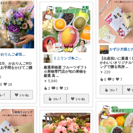
かおりんご🍎恒例オリ写祭📷️開催中✨
ミニリンゴ🐬ご縁に感謝🌻ありがとう
【出産祝いに最適！
かわいいオリジナル
1/5、かおりんごRO
ングで贈る気持
...
厳選果物屋 フルーツギフト
てお手間をかけてご購
☆果物専門店が旬の果物を
￥
220
厳選 高
...
0
0
0
7
￥
5,940
0
26
2
0
13
コレ
レ
いいね
コレ
いいね