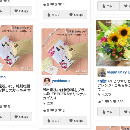
0
4
0
0
4
コレ
レ
いいね
コレ
いいね
omo
yoshimaru
#感謝
7/9 ヒワマリ
アレンジ♪ こちらを
出産祝いに、特別な贈
て
...
🎁出産祝いは特別感をプラ
探しの方へ ✨👶 🌸
ス🎁 「BECERAオリジナル
￥
4,070
カゴ入り
...
1
0
380
￥
220
0
5
0
0
2
コレ
レ
いいね
コレ
いいね