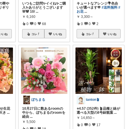
の華や
いつもご訪問✨イイね✨ご購
キュートなアレンジ💐色合
ギリギリ
入✨ありがとうございます
いが選べます🌹
#送料無料
#
🌸🐼 10/
...
お花
...
￥
6,160
￥
3,300～
0
0
68
0
0
2
いいね
コレ
いいね
コレ
いいね
ぽちまる
tanton🪴
せ生花
10月27日に数あるroomの
⭐4.57 (352件) 🪴品種と鉢が
大き
...
中から、ぽちまるのroomを
選べる大型の8号鉢観葉
...
経由
...
￥
14,850～
￥
5,500
0
0
17
0
0
18