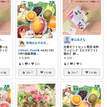
かず@犬猫との暮らし
影山あきな
音馬ゆま🐴今日も素敵な１日を🌈
選べる
定番ギフトセット専用 有料
ラッピ
#Smart_Food🥑
⭐️4.61-191
ラッピング 【カゴギフト1
0件‼︎高級果物
...
個分】 納
...
￥
5,940
￥
220
3
4
221
0
0
0
いいね
コレ
いいね
コレ
いいね