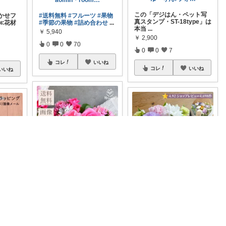
aomin＊roomナチュラル大好き！
この「デジはん・ペット写
まかせフ
#送料無料
#フルーツ
#果物
真スタンプ・ST-18type」は
≪花材
#季節の果物
#詰め合わせ
...
本当
...
￥
5,940
￥
2,900
0
0
70
0
0
7
コレ
いいね
コレ
いいね
いいね
レモナーデ🌻
𝐵𝑙𝑢𝑒 𝑊ℎ𝑖𝑡𝑒❄️
/キッズ.ベビー👶👧
送料無料・クーポンあり🌼
あす楽 お供えにも・・優
物に、
ハート型のかわいい生花フ
しい感じがいいお供えの花
ングは
ラワーケーキ💗
...
束 洋花を使っ
...
￥
5,390～
￥
4,580～