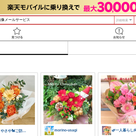
詳細検索
見つける
morino-usagi
さやさや🐩ご訪問感謝です⭐️⭐️