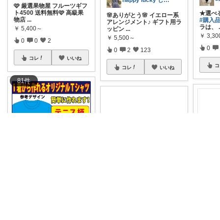
happy lucky しばらく休み
🩷 厳選果物屋 フルーツギフ
ト4500 送料無料🩷 高級果
★選べ
🌸ありがとう🌸 イエロー系
物店
...
#購入
アレンジメント♪ ギフト用ラ
ラは、
￥
5,400～
ッピン
...
￥
3,3
￥
5,500～
0
0
2
0
0
2
123
コレ
いいね
コ
コレ
いいね
81
件
ラビット
みーⓂ︎ありがとう😊マラソン参加中
このオリジナルテニス柄プ
リント半袖Tシャツは、世界
納期に
昨日5/10 みーROOMからお
に1着だけの
...
く場合
買いものしてくださった方
連絡お
￥
1,880
✨あり
...
￥
30,0
￥
5,500
0
0
6