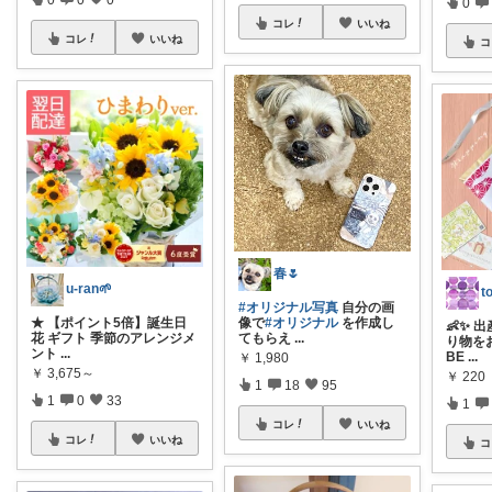
0
コレ
いいね
コレ
いいね
コ
春🌷
u-ran🌱
t
#オリジナル写真
自分の画
★ 【ポイント5倍】誕生日
像で
#オリジナル
を作成し
👶✨ 
花 ギフト 季節のアレンジメ
てもらえ
...
り物をお
ント
...
BE
...
￥
1,980
￥
3,675～
￥
220
1
18
95
1
0
33
1
コレ
いいね
コレ
いいね
コ