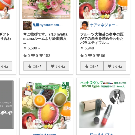
🐈‍⬛nyattamama🐈‍⬛
ケアマネジャー ケイ 🥰季節を感じたい
ギフト
🌹ご挨拶です。7/10 nyatta
フルーツ大和🍎🍊🍇🍓の匠
盛り合わ
mamaルームより経由購入
が旬の果実を詰め合わせた
...
バラエティフル
...
￥
5,500～
￥
5,940
0
0
153
0
0
86
いいね
コレ
いいね
コレ
いいね
ゆーりん♪フォロワー様から購入😊