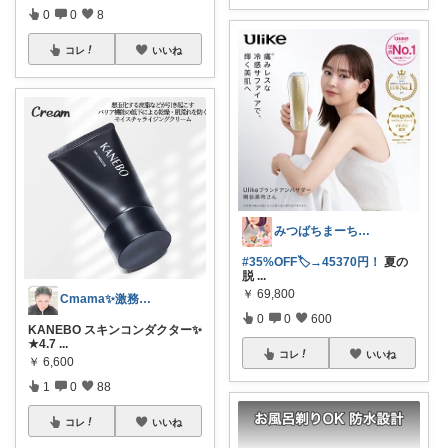
0
0
8
コレ
いいね
みつばちまーちᵀᴴᴬᴺᴷ ᵞᴼᵁ ◡̈*
#35%OFF🏷️→45370円！
夏の
脱
...
￥
69,800
Cmama✨激務中😭後日お伺い🙏
0
0
600
KANEBO スキンコンダクター✨
★4.7
...
コレ
いいね
￥
6,600
1
0
88
コレ
いいね