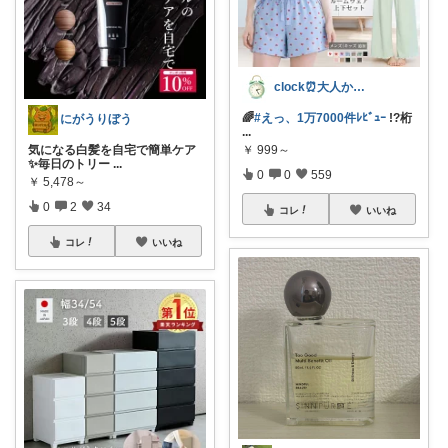
clock⏰大人かわいい
🌈
#えっ、1万7000件ﾚﾋﾞｭｰ
!?桁
にがうりぼう
...
気になる白髪を自宅で簡単ケア
￥
999～
✨毎日のトリー
...
0
0
559
￥
5,478～
0
2
34
コレ
いいね
コレ
いいね