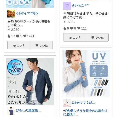
きいちご＊*
꧁ポイマニ꧂
＊ 寝ぼけたままでも、そのまま
顔につけて洗
...
🔥45％OFFクーポンあり‼️濡ら
￥
770～
して絞っ
...
0
0
111
￥
2,280
17
1
1421
コレ
いいね
コレ
いいね
みわ♥️ママ💄👶夏かわいい
ぴろしの清潔感ラボ🧪
♥️
#火傷しそうな日中のお出かけ
に必須!!
...