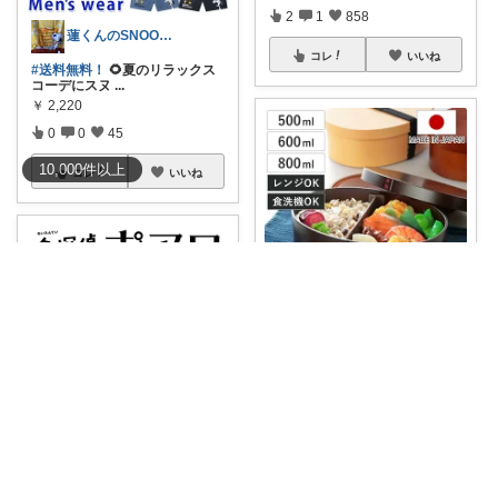
2
1
858
蓮くんのSNOOPYおすすめROOM
コレ
いいね
#送料無料！
🌻夏のリラックス
コーデにスヌ
...
￥
2,220
0
0
45
10,000
件
以上
コレ
いいね
よたろう
この曲げわっぱ弁当箱、めちゃ
くちゃおすすめ
...
￥
2,640～
2
0
11
コレ
いいね