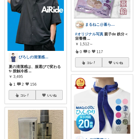
まるねこ@暮らしと子育て🐈️🌸
#オリジナル写真
親子de 鉄分＜
栄養機
...
￥
1,512～
0
0
117
ぴろしの清潔感ラボ🧪
コレ
いいね
夏の清潔感は、服選びで変わる
✨ 接触冷感
...
￥
3,495
1
2
156
コレ
いいね