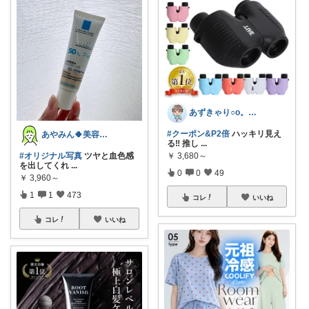
あずきゃり○o。.🐟🐠
#クーポン&P2倍
ハッキリ見え
あやみん🍀美容×健康×子ども
る‼ 推し
...
#オリジナル写真
ツヤと血色感
￥
3,680～
を出してくれ
...
0
0
49
￥
3,960～
1
1
473
コレ
いいね
コレ
いいね