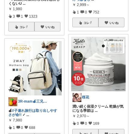
くないU
...
￥
2,999～
￥
1,980
1
0
752
3
1
1323
コレ
いいね
コレ
いいね
桜花
3R-mam🍎三兄弟母
潤い続く保湿クリーム 乾燥が気
🍎
#子連れ旅行は取り出しやす
になる季節は
...
さが命!!
✓
...
￥
2,970～
￥
7,980
0
0
169
1
0
688
コレ
いいね