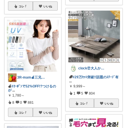
コレ
いいね
clock⏰大人かわいい
🌈
#29万ｾｯﾄ突破!!話題のｽﾃｰｼﾞ有
3R-mam🍎三兄弟母
...
🍎
#ｸｰﾎﾟﾝで52%OFF!?つけるの
￥
9,999～
が
...
1
5
804
￥
1,780～
8
0
881
コレ
いいね
コレ
いいね