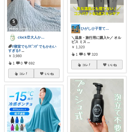
ひがし@子育て夫婦の役立ちアイテム
clock⏰大人かわいい
＼温泉・旅行用に購入✨／ オル
ビス ミス
...
🌈
#寝室でもﾘﾋﾞﾝｸﾞでもかわい
￥
1,320
すぎるｹ
...
1
6
320
￥
3,980
1
0
692
コレ
いいね
コレ
いいね