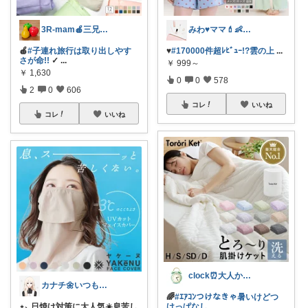
3R-mam🍎三兄弟母
みわ♥️ママ💄👶夏かわいい
🍎
#子連れ旅行は取り出しやす
♥️
#170000件超ﾚﾋﾞｭｰ!?雲の上
...
さが命!!
✓
...
￥
999～
￥
1,630
0
0
578
2
0
606
コレ
いいね
コレ
いいね
clock⏰大人かわいい
カナチ🌼いつもご覧くださり感謝ꕤ
🌈
#ｴｱｺﾝつけなきゃ暑いけどつ
⋆⸜ 日焼け対策に大人気☀️息苦し
けっぱなし
...