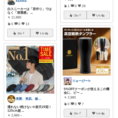
kazusa
1
0
28
白スニーカーは「若作り」では
なく「清潔感」
...
コレ
いいね
￥
11,880
0
0
13
コレ
いいね
りゅーぴー✨
5%OFFクーポンが使えるこの機
会に、ビー
...
￥
2,980
美髪、美肌、健康商品お勧めROOM
0
0
7
濡れない焼けない✨楽天29冠！
125cm超
...
コレ
いいね
￥
2,980～