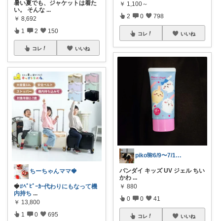
暑い夏でも、ジャケットは着た
￥
1,100～
い。 そんな
...
2
0
798
￥
8,692
1
2
150
コレ
いいね
コレ
いいね
piko🌺6/9〜7/1感謝✨️
バンダイ キッズ UV ジェル ちい
ちーちゃんママ🍓
かわ
...
🍓
#ﾍﾞﾋﾞｰｶｰ代わりにもなって機
￥
880
内持ち
...
0
0
41
￥
13,800
1
0
695
コレ
いいね