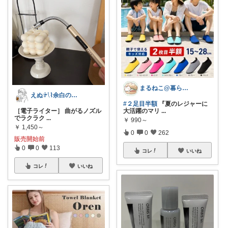
まるねこ@暮らしと子育て🐈️🌸
えぬ𓍯⌇余白のある暮らし
#２足目半額
『夏のレジャーに
［電子ライター］ 曲がるノズル
大活躍のマリ
...
でラクラク
...
￥
990～
￥
1,450～
0
0
262
販売開始前
0
0
113
コレ
いいね
コレ
いいね