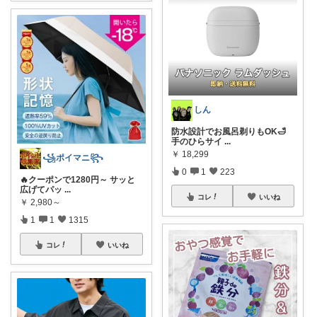
しん
防水設計でお風呂剃りもOK🛁
手のひらサイ
...
￥
18,299
꧁ポイマニ꧂
0
1
223
🔥クーポンで1280円～ サッと
広げてパッ
...
コレ
いいね
￥
2,980～
1
1
1315
コレ
いいね