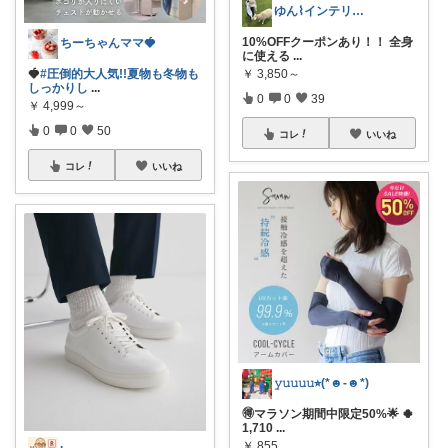
ゆん⌇インテリアと生活雑貨がメイン🧸
10%OFFクーポンあり！！ 全身
ちーちゃんママ🍓
に使える
...
🍓
#圧倒的大人気!!夏物も冬物も
￥
3,850～
しっかりし
...
0
0
39
￥
4,999～
0
0
50
コレ
いいね
コレ
いいね
𝚢𝚞𝚞𝚞𝚞⭐︎(*☻-☻*)
🉐マラソン期間中限定50%🌟 🍀
1,710
...
￥
855