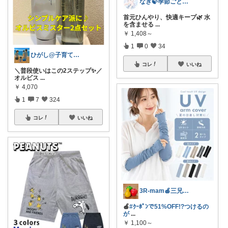
なぎ🍃季節ごとの暮らしを快適に
首元ひんやり、快適キープ🌿 水
を含ませる
...
￥
1,408～
1
0
34
ひがし@子育て夫婦の役立ちアイテム
コレ
いいね
＼普段使いはこの2ステップ✨／
オルビス
...
￥
4,070
1
7
324
コレ
いいね
3R-mam🍎三兄弟母
🍎
#ｸｰﾎﾟﾝで51%OFF!?つけるの
が
...
￥
1,100～