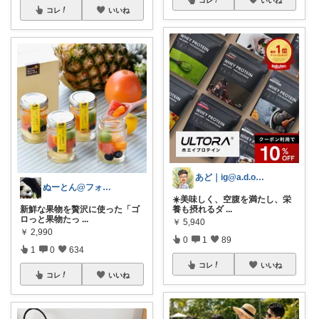
コレ
いいね
あど｜ig@a.d.o_protein
ぬーとん@フォロバ100％
☀️美味しく、空腹を満たし、栄
新鮮な果物を贅沢に使った「ゴ
養も摂れるダ
...
ロっと果物たっ
...
￥
5,940
￥
2,990
0
1
89
1
0
634
コレ
いいね
コレ
いいね