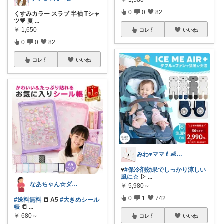
0
0
82
くすみカラー スラブ 半袖 Tシャ
ツ💗 夏
...
￥
1,650
コレ
いいね
0
0
82
コレ
いいね
みわ♥️ママ💄👶夏かわいい
♥️
#保冷剤効果でしっかり涼しい
風に☆
▷
...
なあちゃん☆ダイヤモンド会員💎
￥
5,980～
0
1
742
#送料無料
📒 A5
#大きめシール
帳
📒
...
￥
680～
コレ
いいね