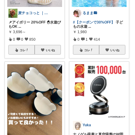
麦チョコっと ｜ キッズ＆ベビー 夏
るまま🛍️
📌アイボリー 20%OFF 🐣水遊び
#【クーポンで30%OFF】
子ど
もOK
...
もの水遊
...
￥
3,696～
￥
1,980
0
0
850
0
1
414
コレ
いいね
コレ
いいね
Yuka
ナノゲル吸着と真空吸盤のW固