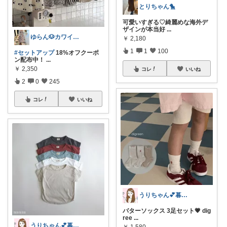
とりちゃん🐤
可愛いすぎる♡綺麗めな海外デ
ザインが本当好
...
ゆらん🐶カワイイ物コレクター
￥
2,180
1
1
100
#セットアップ
18%オフクーポ
ン配布中！
...
￥
2,350
コレ
いいね
2
0
245
コレ
いいね
うりちゃん💕暮らし🏡キッズ👶ママ
バターソックス 3足セット💗 dig
ree
...
うりちゃん💕暮らし🏡キッズ👶ママ
￥
1,580