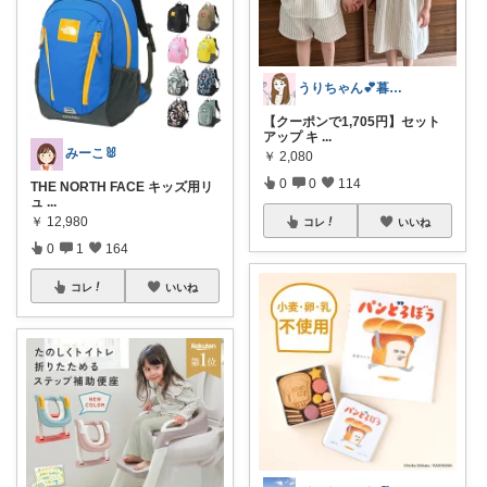
うりちゃん💕暮らし🏡キッズ👶ママ
【クーポンで1,705円】セット
アップ キ
...
みーこ🐰
￥
2,080
0
0
114
THE NORTH FACE キッズ用リ
ュ
...
￥
12,980
コレ
いいね
0
1
164
コレ
いいね