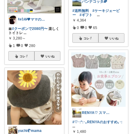
パンナコッタ🌈
#送料無料
#ケーキジェーピ
ー
#ギフト
...
ｷｬﾗﾒﾙ🧡ママのかわいい×ラク育児✼
￥
4,364
0
0
65
🎀
#クーポンで2080円〜
楽しく
トイトレ
...
￥
3,280～
コレ
いいね
1
0
280
コレ
いいね
RENYA♡ スマホアイテムの部屋
#♡･:*:･｡RENYAのおすすめ｡･:
...
yuchi🥐mama
￥
1,480