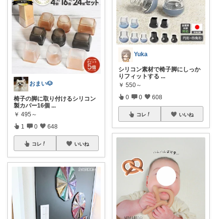
Yuka
シリコン素材で椅子脚にしっか
りフィットする
...
おまい🐶
￥
550～
0
0
608
椅子の脚に取り付けるシリコン
製カバー16個
...
￥
495～
コレ
いいね
1
0
648
コレ
いいね