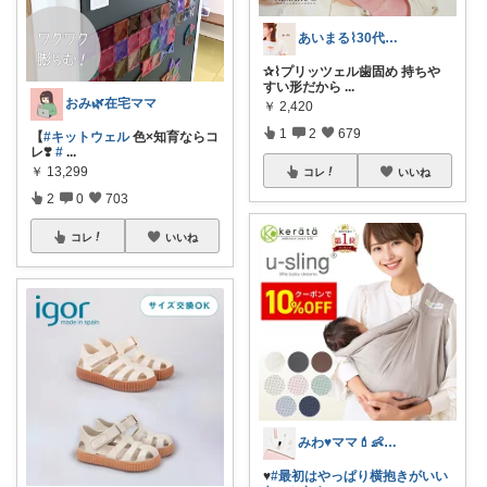
あいまる⌇30代ワーママの暮らしと育児
✰⌇プリッツェル歯固め 持ちや
すい形だから
...
おみ🌿在宅ママ
￥
2,420
1
2
679
【
#キットウェル
色×知育ならコ
レ❣️
#
...
￥
13,299
コレ
いいね
2
0
703
コレ
いいね
みわ♥️ママ💄👶夏かわいい
♥️
#最初はやっぱり横抱きがいい