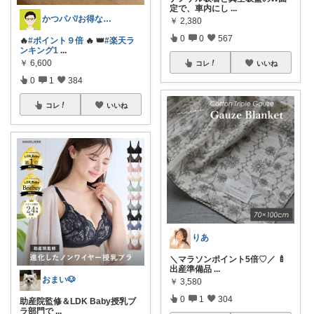
定で、車内にし
...
かつパパ/お得な子供服、育児商品の紹介✨
￥
2,380
0
0
567
🔥
#ポイント９倍
🔥 👑
#楽天ラ
ンキング1
...
￥
6,600
コレ
いいね
0
1
384
コレ
いいね
りあ
＼マラソンポイント5倍♡／ 🍼
出産準備品
...
おまい🐶
￥
3,580
0
1
304
助産院監修＆LDK Baby授乳ブ
ラ部門で
...