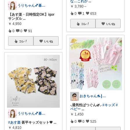
な…これか
...
うりちゃん💕暮らし🏡キッズ👶ママ
￥
3,780～
0
1
653
【あす楽・日時指定OK】igor
サンダル
...
￥
4,950
コレ
いいね
0
0
91
コレ
いいね
おきちゃん🐬┃感謝⸜₍ᐢ..ᐢ₎⸝
⸜通気性ばつぐん🌿⸝
#キッズ
#
ベビー
...
うりちゃん💕暮らし🏡キッズ👶ママ
￥
1,450
0
0
525
#あす楽
甚平キッズセット💗
...
￥
4,810