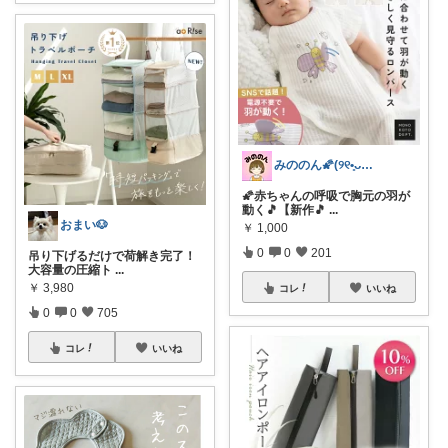
みののん🌠(୨୧•͈ᴗ•͈)感謝♡
🌠赤ちゃんの呼吸で胸元の羽が
動く🎵【新作🎵
...
おまい🐶
￥
1,000
0
0
201
吊り下げるだけで荷解き完了！
大容量の圧縮ト
...
￥
3,980
コレ
いいね
0
0
705
コレ
いいね