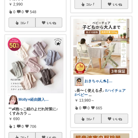
￥
2,990
コレ
いいね
0
0
548
コレ
いいね
おきちゃん🐬┃感謝⸜₍ᐢ..ᐢ₎⸝
⸜長〜く使える🪑⸝
#ハイチェア
#ベビー
...
Molly⭐️経由購入感謝です💕
￥
13,980～
0
0
665
**👶抱っこ紐のよだれ対策に♪
くすみカラ
...
￥
690
コレ
いいね
1
0
706
コレ
いいね