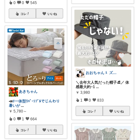
0
0
545
コレ
いいね
おおちゃん〻 ズボラママ必見便利アイテム
＼去年大人気だった帽子👒／ 体
感最大約−1
...
あきちゃん
￥
3,980
1
0
833
📣
#一体型ﾘﾊﾞｰｼﾌﾞﾙでじんわり
暑いが
...
￥
5,780～
コレ
いいね
0
1
664
コレ
いいね