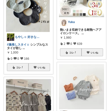
Yuka
熱いまま収納できる耐熱ヘアア
イロンケース。
...
もやし☺︎ 好きなものと、すっきり暮らす
￥
1,980
2
0
639
#激推しスタイ☺︎
シンプルなス
タイが欲し
...
￥
1,000
コレ
いいね
0
0
166
コレ
いいね