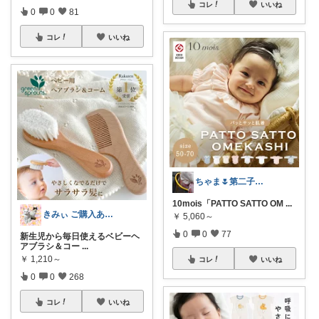
コレ
いいね
0
0
81
コレ
いいね
ちゃま🌷第二子妊娠中
10mois「PATTO SATTO OM
...
きみぃ ご購入ありがとうございます♪
￥
5,060～
0
0
77
新生児から毎日使えるベビーヘ
アブラシ＆コー
...
￥
1,210～
コレ
いいね
0
0
268
コレ
いいね