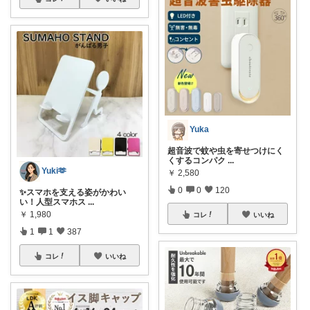
Yuka
超音波で蚊や虫を寄せつけにく
くするコンパク
...
Yuki🫶
￥
2,580
0
0
120
✨スマホを支える姿がかわい
い！人型スマホス
...
￥
1,980
コレ
いいね
1
1
387
コレ
いいね