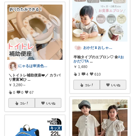
おかだ🌷おしゃれを楽しむ￤ゆっくり更新
半袖タイプのエプロン♡ 🌼
#お
かだ‪♡TA
...
にゃるは🌸淡色ベビーキッズマタニティ
￥
1,480
3
4
610
＼トイトレ補助便座❤️／ カラバ
リ豊富💓ひ
...
￥
3,280～
コレ
いいね
0
0
67
コレ
いいね