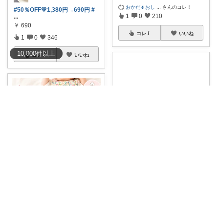
おかだ🌷おし
...
さんのコレ！
#50％OFF💛1,380円→690円
#
1
0
210
...
￥
690
コレ
いいね
1
0
346
10,000
件
以上
コレ
いいね
Yuka
日本製で履きやすいキッズ用レ
ふー🍓0歳・3歳のワンオペママ
インブーツ。柔
...
￥
2,530
＼出産祝い、これもらって嬉し
2
0
726
かった🎁🤍／
...
￥
5,880
コレ
いいね