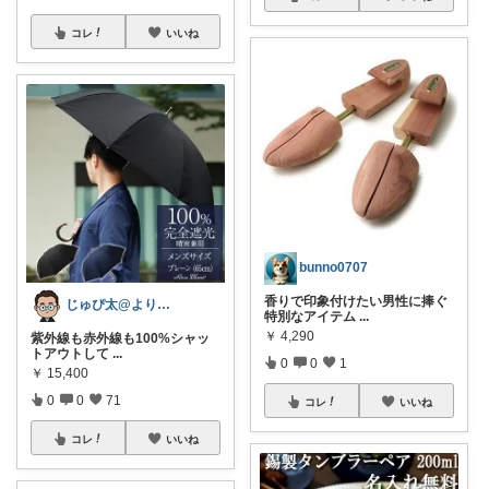
コレ
いいね
bunno0707
香りで印象付けたい男性に捧ぐ
じゅぴ太@より良い暮らし
特別なアイテム
...
￥
4,290
紫外線も赤外線も100%シャッ
トアウトして
...
0
0
1
￥
15,400
0
0
71
コレ
いいね
コレ
いいね