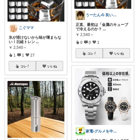
うーたん🐴 良いモノだけ、選ぶ男。
正直、最初は「金属のキューブ
こぐママ
で冷えるのか？
...
￥
2,540～
氷が溶けないから味が薄まらな
い！日経トレン
...
0
0
1
￥
2,540～
コレ
いいね
1
1
27
コレ
いいね
家電•グルメを中心にレビューします