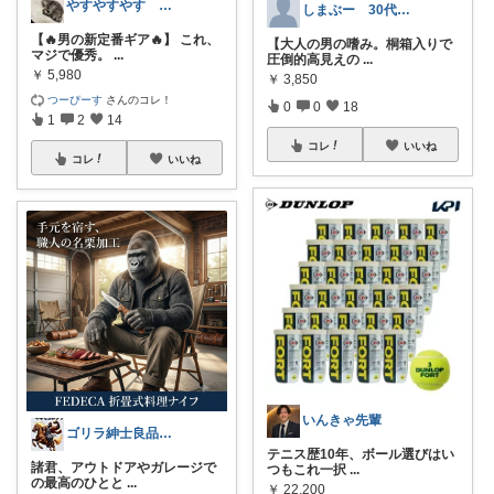
やすやすやす 経由購入感謝します🫶
しまぶー 30代のふるさと納税
【🔥男の新定番ギア🔥】 これ、
【大人の男の嗜み。桐箱入りで
マジで優秀。
...
圧倒的高見えの
...
￥
5,980
￥
3,850
つーぴーす
さんのコレ！
0
0
18
1
2
14
コレ
いいね
コレ
いいね
いんきゃ先輩
ゴリラ紳士良品図鑑🦍経由購入感謝です！
テニス歴10年、ボール選びはい
諸君、アウトドアやガレージで
つもこれ一択
...
の最高のひとと
...
￥
22,200