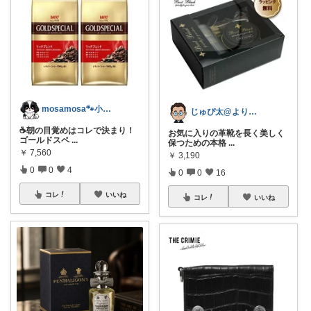
mosamosa🐾小さめバッグの日々✨
じゅぴ太@より良い暮らし
☕️朝の目覚めはコレで決まり！
お気に入りの革靴を長く美しく
ゴールドスペ
...
保つための本格
...
￥
7,560
￥
3,190
0
0
4
0
0
16
コレ
いいね
コレ
いいね