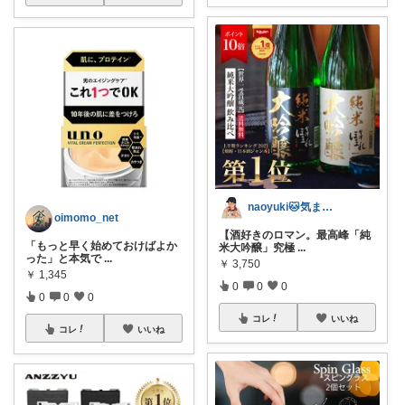
naoyuki🐱気まま暮らし
oimomo_net
【酒好きのロマン。最高峰「純
「もっと早く始めておけばよか
米大吟醸」究極
...
った」と本気で
...
￥
3,750
￥
1,345
0
0
0
0
0
0
コレ
いいね
コレ
いいね