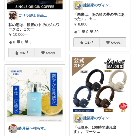
建築家のヴィンテージLOG
「未来は、あの頃の夢の中にあ
ゴリラ紳士良品図鑑🦍経由購入感謝です！
った」。 カ
...
￥
8,800
私の朝は、静寂の中でのジムワ
ークと、この一
...
1
0
39
￥
10,000～
0
0
3
コレ
いいね
コレ
いいね
建築家のヴィンテージLOG
「伝説を、100時間連れ出
酔月😺〜枯らす水耕栽培家🌱〜
す」。 マーシ
...