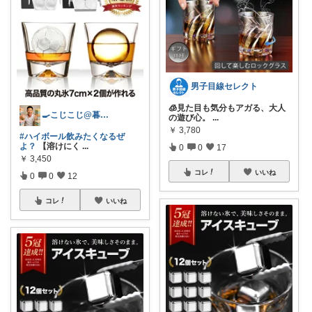
男子目線セレクト
🧊見た目も気分もアガる、大人
🍳こじこじ@暮らしアイテム🍖
の遊び心。
...
￥
3,780
#ハイボール飲みたくなるぜ
よ？
【溶けにく
...
0
0
17
￥
3,450
コレ
いいね
0
0
12
コレ
いいね