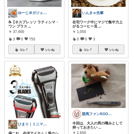
ゆーじ＠ガジェット
いんきゃ先輩
☕【ネスプレッソ ラティシマ・
在宅ワーク中にマジで集中力上
ワン プラス
...
がるコーヒー見
...
￥
37,400
￥
1,050
3
0
755
0
0
3
コレ
いいね
コレ
いいね
競馬ファンROOM@Namickey-s
今回は、大人の男の嗜みとして
ひまり｜ミニマルな育児と時短グッズ
持っておきたい
...
￥
1,650
🤩これ、必須アイテム！男のシ