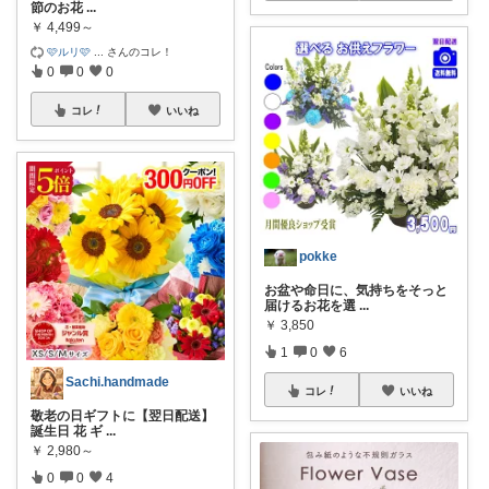
節のお花
...
￥
4,499～
‎🩷ルリ🩷
...
さんのコレ！
0
0
0
コレ
いいね
pokke
お盆や命日に、気持ちをそっと
届けるお花を選
...
￥
3,850
1
0
6
Sachi.handmade
コレ
いいね
敬老の日ギフトに【翌日配送】
誕生日 花 ギ
...
￥
2,980～
0
0
4