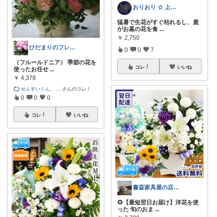
おりおり ☆ 上限🙏
猛暑で生花がすぐ枯れるし、鹿
がお墓の花を食
...
￥
2,750
ひだまりのフレンチ🩷ガーデン
0
0
7
（フルールドニア） 季節の花を
コレ
いいね
使ったお任せ
...
￥
4,378
せんすいくん。
...
さんのコレ！
0
0
0
コレ
いいね
書斎家具屋の店長奥田
🌻【最短翌日お届け】洋花を使
った 旬のおま
...