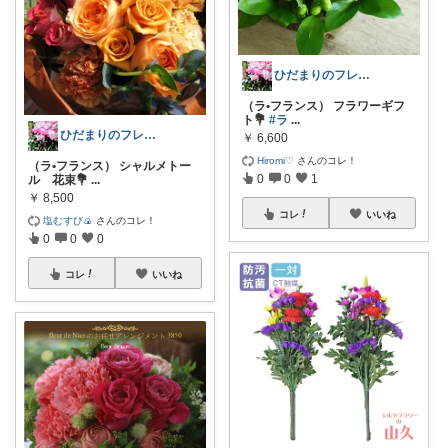
ひだまりのフレンチ🩷ガーデン
（ラ•フランス） フラワーギフ
ト💐
#ラ
...
ひだまりのフレンチ🩷ガーデン
￥
6,600
Hiromi♡
さんのコレ！
（ラ•フランス） シャルメトー
0
0
1
ル 花束💐
...
￥
8,500
コレ
いいね
塩むすび🍙
さんのコレ！
0
0
0
コレ
いいね