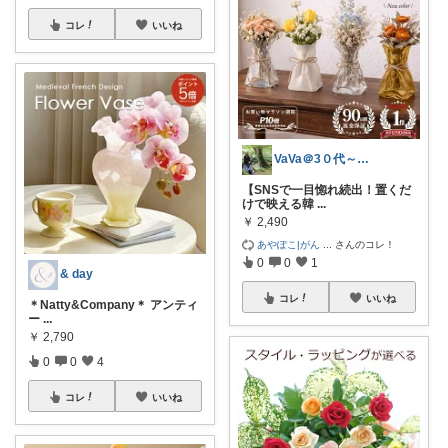
コレ
いいね
VaVa＠3０代～初めての都内暮らし
【SNSで一目惚れ続出！置くだ
けで映える韓
...
￥
2,490
あやぽこ|がん
...
さんのコレ！
0
0
1
& day
コレ
いいね
＊Natty&Company＊ アンティ
ー
...
￥
2,790
0
0
4
コレ
いいね