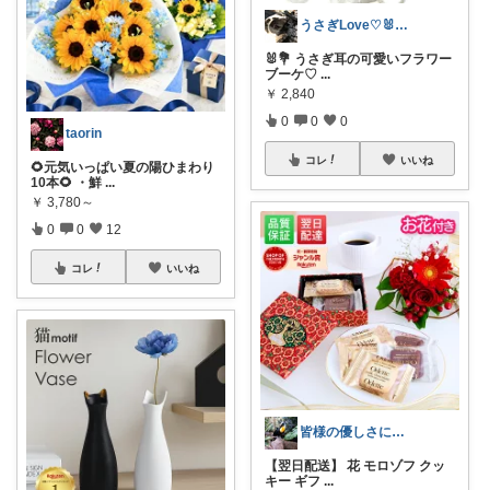
うさぎLove♡🐰みーちゃん🐰
🐰💐 うさぎ耳の可愛いフラワー
ブーケ♡
...
￥
2,840
0
0
0
taorin
コレ
いいね
🌻元気いっぱい夏の陽ひまわり
10本🌻 ・鮮
...
￥
3,780～
0
0
12
コレ
いいね
皆様の優しさに感謝です✨happyミルク
【翌日配送】 花 モロゾフ クッ
キー ギフ
...