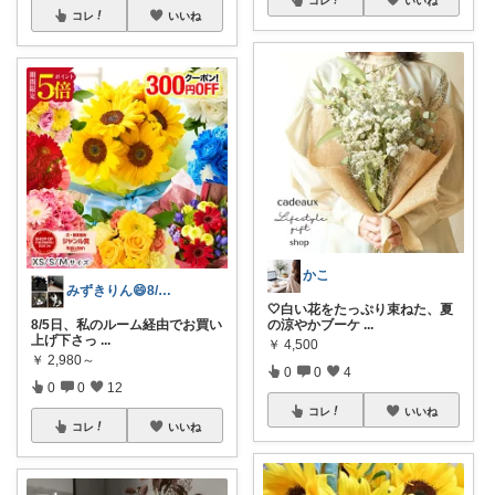
コレ
いいね
かこ
みずきりん😄8/6日お買い上げ感謝
🤍白い花をたっぷり束ねた、夏
8/5日、私のルーム経由でお買い
の涼やかブーケ
...
上げ下さっ
...
￥
4,500
￥
2,980～
0
0
4
0
0
12
コレ
いいね
コレ
いいね