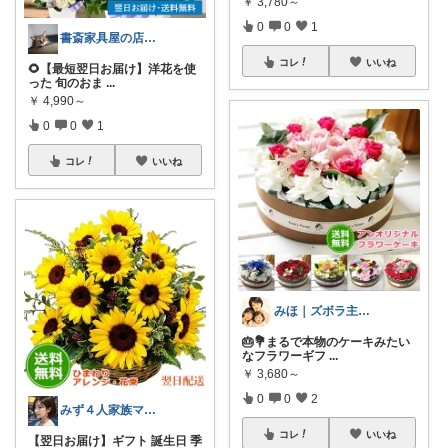
￥
3,780～
0
0
1
書斎家具屋の店長奥田
コレ
いいね
🌻【最短翌日お届け】洋花を使
った 旬のおま
...
￥
4,990～
0
0
1
コレ
いいね
みほ｜ズボラ主婦の暮らしROOM
🎂💐まるで本物のケーキみたい
なフラワーギフ
...
￥
3,680～
0
0
2
みず４人家族ママ★３０代子育て奮闘中🙆
コレ
いいね
【翌日お届け】ギフト 誕生日 季