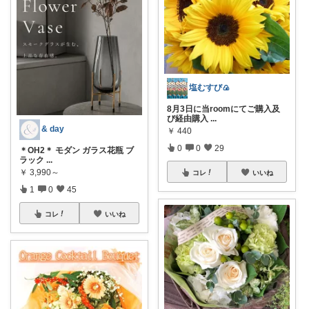
塩むすび🍙
8月3日に当roomにてご購入及
び経由購入
...
& day
￥
440
0
0
29
＊OH2＊ モダン ガラス花瓶 ブ
ラック
...
￥
3,990～
コレ
いいね
1
0
45
コレ
いいね