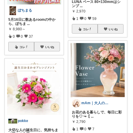
LUNA ベース 80×130mmはシ
ンプ
...
ぽちまる
￥
2,970
1
0
59
5月16日に数あるroomの中か
ら、ぽちま
...
￥
8,980～
コレ
いいね
0
0
37
コレ
いいね
mAm｜大人のご褒美セレクト
お花のある暮らしで、毎日に彩
りを♡ ↪︎【
...
pokke
￥
2,790
1
0
7
大切な人の誕生日に、気持ちま