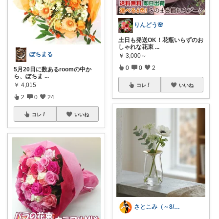
りんどう🌸
土日も発送OK！花瓶いらずのお
しゃれな花束
...
ぽちまる
￥
3,000～
0
0
2
5月20日に数あるroomの中か
ら、ぽちま
...
￥
4,015
コレ
いいね
2
0
24
コレ
いいね
さとこみ（～8/4 感謝🙏）