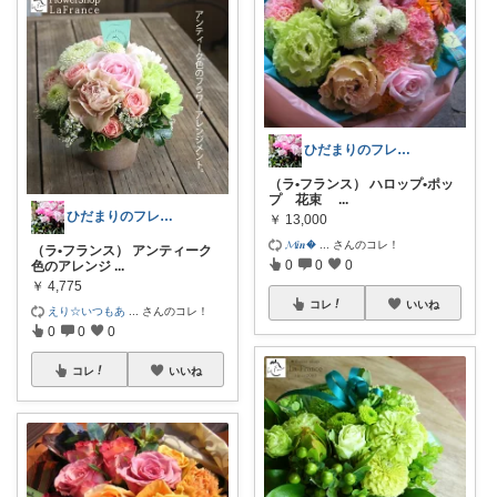
ひだまりのフレンチ🩷ガーデン
（ラ•フランス） ハロップ•ポッ
プ 花束
...
ひだまりのフレンチ🩷ガーデン
￥
13,000
𝓜𝒊𝒏
...
さんのコレ！
（ラ•フランス） アンティーク
0
0
0
色のアレンジ
...
￥
4,775
コレ
いいね
えり☆いつもあ
...
さんのコレ！
0
0
0
コレ
いいね