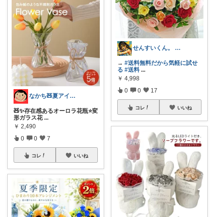
せんすいくん。 ＼情報の海へダイブ／
→
#送料無料だから気軽に試せ
る
#送料
...
￥
4,998
0
0
17
なかち🧸夏アイテム＆便利グッズ✨
コレ
いいね
🧸✨存在感あるオーロラ花瓶⭐️変
形ガラス花
...
￥
2,490
0
0
7
コレ
いいね