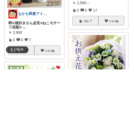
￥
2,590～
0
0
17
なかち🧸夏アイテム＆便利グッズ✨
コレ
いいね
🧸✨猫好きさん必見⭐️ねこモチー
フ花瓶✨
...
￥
2,990
0
0
7
9,195
件
コレ
いいね
めい|4児のママおすすめ
大切な想いを届ける季節のお供
え花束💐故人を
...
￥
3,898～
0
0
8
sekkeilab
コレ
いいね