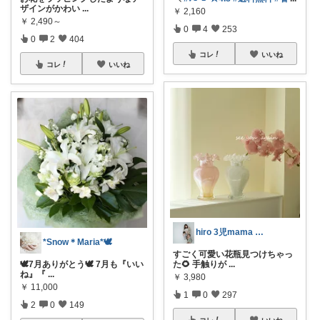
ザインがかわい
...
￥
2,160
￥
2,490～
0
4
253
0
2
404
コレ
いいね
コレ
いいね
hiro 3児mama 𓅸 𓂃♡
*Snow＊Maria*🕊️
すごく可愛い花瓶見つけちゃっ
🕊️7月ありがとう🕊️ 7月も『いい
た🌻 手触りが
...
ね』『
...
￥
3,980
￥
11,000
1
0
297
2
0
149
コレ
いいね