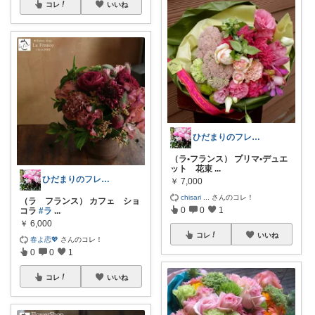
コレ
いいね
ひだまりのフレンチ🩷ガーデン
（ラ•フランス） プリマ•デュエ
ット 花束
...
ひだまりのフレンチ🩷ガーデン
￥
7,000
chisari
...
さんのコレ！
（ラ フランス） カフェ ショ
0
0
1
コラ
#ラ
...
￥
6,000
コレ
いいね
春よ恋💖
さんのコレ！
0
0
1
コレ
いいね