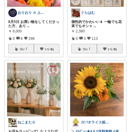
おりおり ☆ 上限🙏
ぐらはむ
8月5日 お買い物をしてくださっ
個性的でかわいい🌷 一輪でも花
た方、あり
...
束でもオシャ
...
￥
6,000
￥
2,380
0
8
296
0
3
113
コレ
いいね
コレ
いいね
ねこまた☆
ガパオライス姫👸🌶️🌶️🌶️
お花をラッピングしたようなデ
＼
#ﾚﾋﾞｭｰ★4.8
#送料無料
#省
...