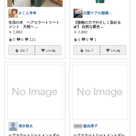
さくら🐰🌸
白髪ケアの順番｜美容
生活の木 ヘアカラートリート
【植物の力でやさしく染める
メント 天然ヘ
...
🌿】 自然な暖色
...
￥
2,860
￥
2,860
0
0
121
0
0
1
コレ
いいね
コレ
いいね
清水裕太
森由美子
ヘアカラートリートメントダー
ヘアカラートリートメントダー