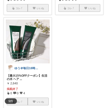
コレ
いいね
コレ
いいね
ゆう＠毎日18時～更新＊
【最大15%OFFクーポン】生活
の木 ヘア
...
￥
2,640
掲載終了
0
0
4
9
件
コレ
いいね