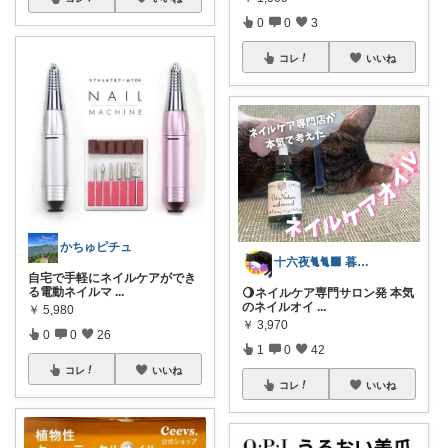
0
0
3
コレ
いいね
かちゅピチュ
十六夜🐈🐈‍⬛ 暮らしのあれこれ
自宅で手軽にネイルケアができ
る電動ネイルマ
...
🌖ネイルケア専門サロン発 本気
のネイルオイ
...
￥
5,980
￥
3,970
0
0
26
1
0
42
コレ
いいね
コレ
いいね