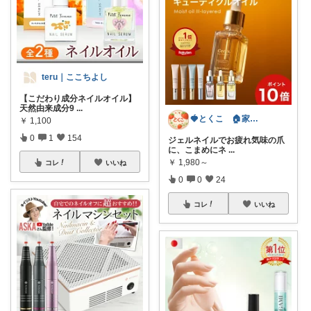
teru｜ここちよし
【こだわり成分ネイルオイル】
天然由来成分9
...
🍓とくこ 🏠家族4人愛用品🍓
￥
1,100
0
1
154
ジェルネイルでお疲れ気味の爪
に、こまめにネ
...
￥
1,980～
コレ
いいね
0
0
24
コレ
いいね