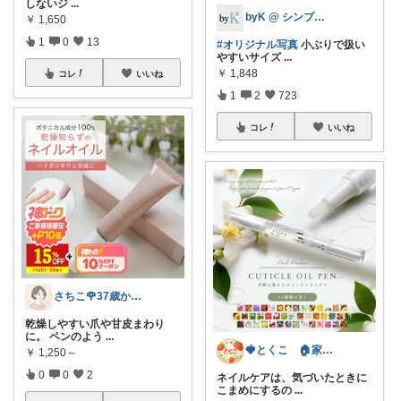
しないジ
...
byK @ シンプル好き
￥
1,650
1
0
13
#オリジナル写真
小ぶりで扱い
やすいサイズ
...
￥
1,848
コレ
いいね
1
2
723
コレ
いいね
さちこ🌹37歳からの美容とからだ
乾燥しやすい爪や甘皮まわり
に。 ペンのよう
...
🍓とくこ 🏠家族4人愛用品🍓
￥
1,250～
0
0
2
ネイルケアは、気づいたときに
こまめにするの
...