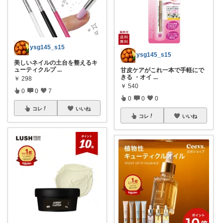
ysg145_s15
ysg145_s15
美しいネイルの土台を整えるキ
ューティクルプ
...
甘皮ケアがこれ一本で手軽にで
きる ・オイ
...
￥
298
￥
540
0
0
7
0
0
0
コレ
いいね
コレ
いいね