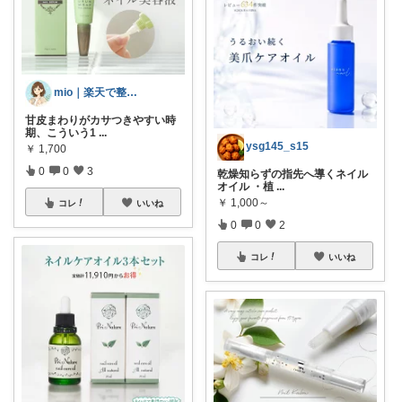
mio｜楽天で整う暮らし
甘皮まわりがカサつきやすい時
期、こういう1
...
ysg145_s15
￥
1,700
0
0
3
乾燥知らずの指先へ導くネイル
オイル ・植
...
￥
1,000～
コレ
いいね
0
0
2
コレ
いいね