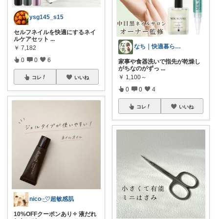
ysg145_s15
セルフネイルを快適にするネイ
ルケアセット
...
なち｜快適暮らし＆アンチエイジング✨
￥
7,182
0
0
6
家事や食器洗いで指先が乾燥し
がちなのがずっ
...
￥
1,100～
コレ
いいね
0
0
4
コレ
いいね
nico·͜·♡超敏感肌
10%OFFクーポンあり✧ 液だれ