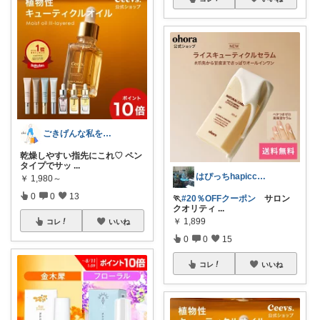
ごきげんな私を作る美容部屋𖤐ちい
乾燥しやすい指先にこれ♡ ペン
タイプでサッ
...
はぴっちhapicchi💎🏃感謝💐
￥
1,980～
0
0
13
🏃
#20％OFFクーポン
サロン
クオリティ
...
￥
1,899
コレ
いいね
0
0
15
コレ
いいね