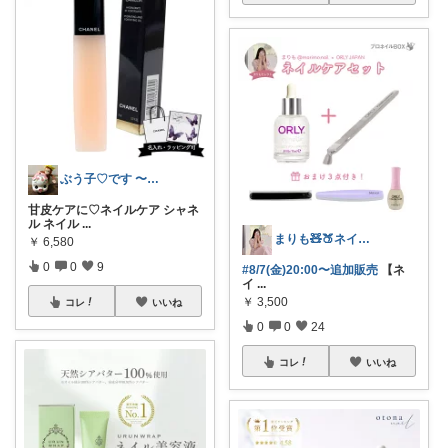
ぶう子♡です 〜感謝です〜
甘皮ケアに♡ネイルケア シャネ
ル ネイル
...
まりも🧸🍑ネイルとかわいいもの♡
￥
6,580
0
0
9
#8/7(金)20:00〜追加販売
【ネ
イ
...
￥
3,500
コレ
いいね
0
0
24
コレ
いいね