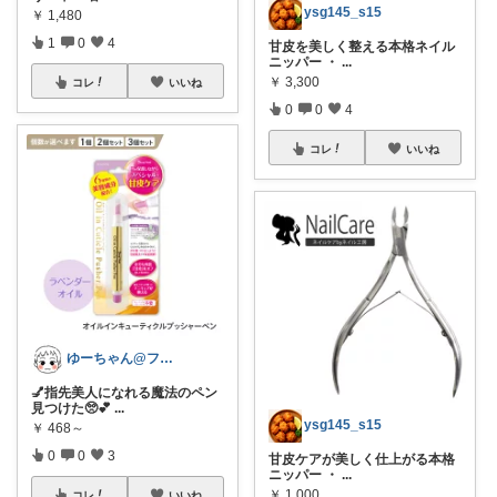
ysg145_s15
￥
1,480
1
0
4
甘皮を美しく整える本格ネイル
ニッパー ・
...
￥
3,300
コレ
いいね
0
0
4
コレ
いいね
ゆーちゃん@フォロワーさまから購入💕
💅指先美人になれる魔法のペン
見つけた🥺💕
...
ysg145_s15
￥
468～
0
0
3
甘皮ケアが美しく仕上がる本格
ニッパー ・
...
￥
1,000
コレ
いいね