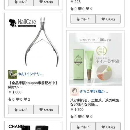
￥
298
コレ
いいね
0
0
9
コレ
いいね
ゆん⌇インテリアと生活雑貨がメイン🧸
【全品半額coupon事前配布中】
細かい
...
さちこ🌹37歳からの美容とからだ
￥
1,000
0
0
2
爪が割れる、二枚爪、爪の乾燥
など様々なお悩
...
￥
1,700
コレ
いいね
0
0
9
コレ
いいね