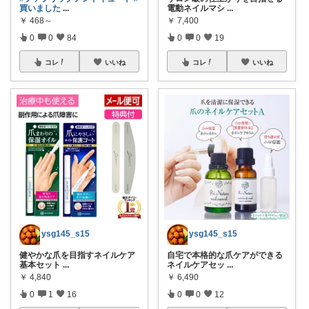
買いました
...
電動ネイルマシ
...
￥
468～
￥
7,400
0
0
84
0
0
19
コレ
いいね
コレ
いいね
ysg145_s15
ysg145_s15
健やかな爪を目指すネイルケア
自宅で本格的な爪ケアができる
基本セット
...
ネイルケアセッ
...
￥
4,840
￥
6,490
0
1
16
0
0
12