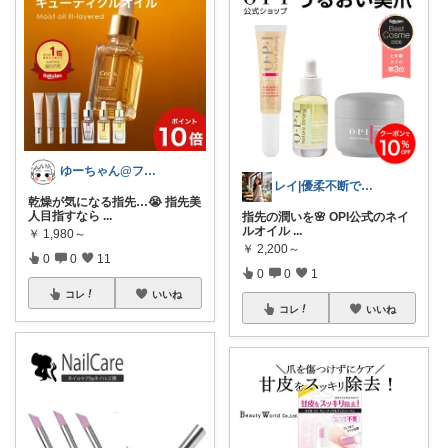
ゆーちゃん@フォロワーさまから購入💕
レイ|優柔不断で選べない🥲
乾燥が気になる指先…😭 指先美
人目指すなら
...
指先の潤いを🌸 OPI公式のネイ
ルオイル
...
￥
1,980～
￥
2,200～
0
0
11
0
0
1
コレ
いいね
コレ
いいね