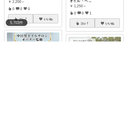
オイル ・ペ
...
￥
2,200～
￥
1,250～
0
0
0
0
0
1
コレ
いいね
5,703
件
コレ
いいね
かなう|暮らしの記録🌱
ありこま
＼お買い物マラソン限定🉐💅／
✨**楽天
...
【ペンタイプで塗りやすい、爪
の割れ・ささく
...
￥
1,680
￥
1,250～
0
0
5
0
0
3
コレ
いいね