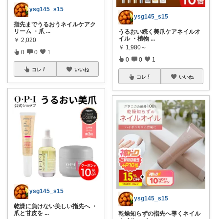
ysg145_s15
ysg145_s15
指先までうるおうネイルケアク
リーム ・爪
...
うるおい続く美爪ケアネイルオ
イル ・植物
...
￥
2,020
￥
1,980～
0
0
1
0
0
1
コレ
いいね
コレ
いいね
ysg145_s15
ysg145_s15
乾燥に負けない美しい指先へ ・
爪と甘皮を
...
乾燥知らずの指先へ導くネイル