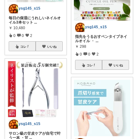
ysg145_s15
毎日の保湿にうれしいネイルオ
イル3本セット
...
ysg145_s15
￥
10,480
0
0
2
指先をうるおすペンタイプネイ
ルオイル ・
...
￥
298
コレ
いいね
0
0
2
コレ
いいね
ysg145_s15
サロン級の甘皮ケアが自宅で叶
う一本 ・甘
...