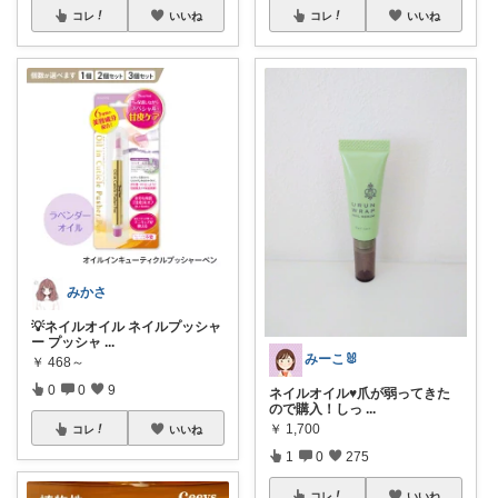
コレ
いいね
コレ
いいね
みかさ
💡ネイルオイル ネイルプッシャ
ー プッシャ
...
みーこ🐰
￥
468～
0
0
9
ネイルオイル♥爪が弱ってきた
ので購入！しっ
...
￥
1,700
コレ
いいね
1
0
275
コレ
いいね