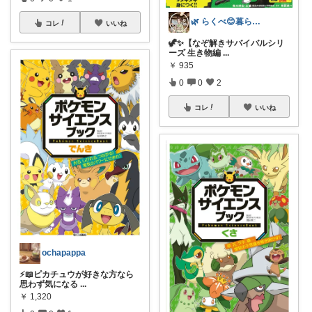
🌿 らくべ😊暮らしの知恵といいもの
コレ
いいね
🦖✨【なぞ解きサバイバルシリ
ーズ 生き物編
...
￥
935
0
0
2
コレ
いいね
ochapappa
⚡📖ピカチュウが好きな方なら
思わず気になる
...
￥
1,320