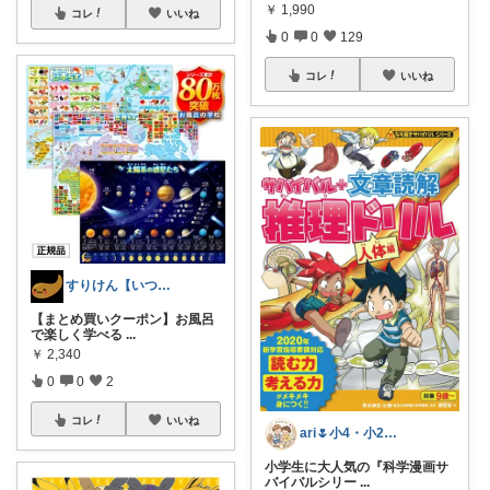
￥
1,990
コレ
いいね
0
0
129
コレ
いいね
すりけん【いつもありがとう😊】
【まとめ買いクーポン】お風呂
で楽しく学べる
...
￥
2,340
0
0
2
コレ
いいね
ari🌷小4・小2兄弟ママ
小学生に大人気の『科学漫画サ
バイバルシリー
...