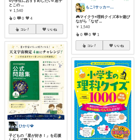
\\小学生におすすめしたい// 息子
とこの
...
もこ⌇サッカー少年応援隊📣
￥
1,540
🎮マイクラ×理科クイズ本✨遊び
0
0
4
ながら「なぜ
...
￥
1,540
コレ
いいね
0
0
1
コレ
いいね
ひかり💎
子どもの「星が好き！」を応援