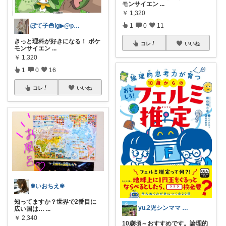
モンサイエン
...
￥
1,320
ぽて子🍟ig▶︎@potekokoko
1
0
11
きっと理科が好きになる！ ポケ
コレ
いいね
モンサイエン
...
￥
1,320
1
0
16
コレ
いいね
✾いおちえ✾
知ってますか？世界で2番目に
yu.2児シンママ いつも心から感謝です
広い国は…
...
￥
2,340
10歳頃～おすすめです。論理的