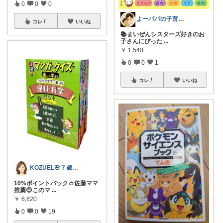
0
0
0
よーパパの子育てROOM
コレ
いいね
📚まいぜんシスターズ好きのお
子さんにぴった
...
￥
1,540
0
0
1
コレ
いいね
KOZUEL🌸７歳女の子の高齢母😊
10%ポイントバック👛佐藤ママ
推薦😊このマ
...
￥
6,820
0
0
19