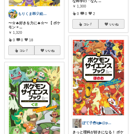
な科学の「なん
...
￥
1,300
もりくま🧸🎈絵本・スイーツ・酒他🙇
0
0
2
〜☆🔥好きを力に🔥☆〜 【 ポケ
コレ
いいね
モン ×
...
￥
1,320
0
0
18
コレ
いいね
ぽて子🍟ig▶︎@potekokoko
きっと理科が好きになる！ ポケ