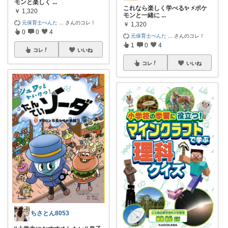
モンと楽しく
...
これなら楽しく学べる✨ ⚡ポケ
￥
1,320
モンと一緒に
...
元保育士ぺんた
...
さんのコレ！
￥
1,320
0
0
4
元保育士ぺんた
...
さんのコレ！
1
0
4
コレ
いいね
コレ
いいね
ちさとん8053