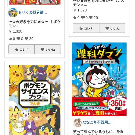
〜☆🔥好きを力に🔥☆〜 【 ポケ
モン ×
...
￥
1,320
もりくま🧸🎈絵本・スイーツ・酒他🙇
0
0
20
〜☆🔥好きを力に🔥☆〜 【 ポケ
モン
...
コレ
いいね
￥
1,320
0
0
39
コレ
いいね
ななこ🌀不器用ママ￤家事＆育児グッズ
笑って読んでいるうちに、身近