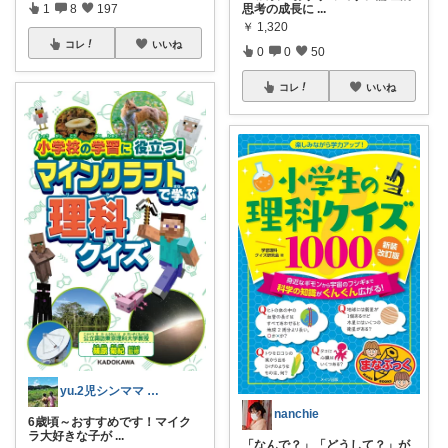
思考の成長に
...
1
8
197
￥
1,320
コレ
いいね
0
0
50
コレ
いいね
yu.2児シンママ いつも心から感謝です
nanchie
6歳頃～おすすめです！マイク
ラ大好きな子が
...
「なんで？」「どうして？」が