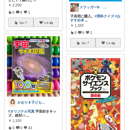
したくて購入し
...
￥
2,200
スラッガーN 経由購入感謝！
0
0
1
子供用に購入。
#理科クイズ
#お
すすめ本
...
コレ
いいね
￥
1,320
0
0
2
コレ
いいね
かおり🌷子ども＊遊び＊植物＊暮らし
#オリジナル写真
宇宙好きキッ
ズ、絶対ハ
...
￥
1,100
0
0
43