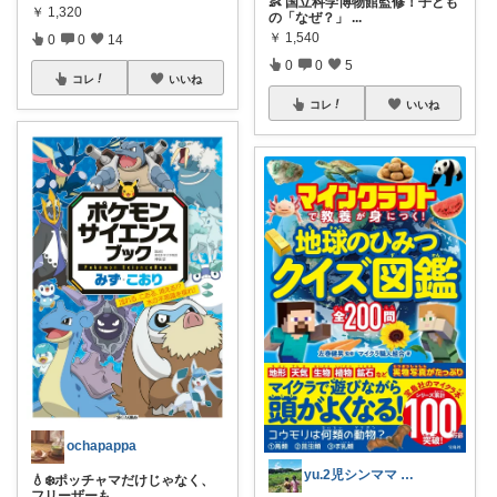
👶 国立科学博物館監修！子ども
￥
1,320
の「なぜ？」
...
￥
1,540
0
0
14
0
0
5
コレ
いいね
コレ
いいね
ochapappa
yu.2児シンママ いつも心から感謝です
💧❄️ポッチャマだけじゃなく、
フリーザーも
...