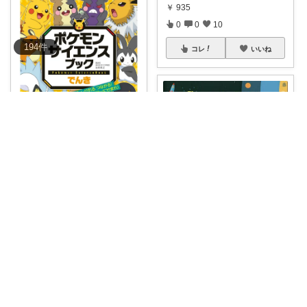
￥
935
0
0
10
194
件
コレ
いいね
こまのまるみ🕊️スローペースです🐢
#わが家の本棚
クイズで楽しく
👍 ̖́-ポ
...
￥
1,320
0
0
132
クロ@あいのり/161cm 着痩せ命
コレ
いいね
購入品✨クイズ形式の本 【送料
無料】科学
...
￥
3,300