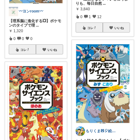
りも、毎日自然
...
￥
3,840
〰︎ヨンroom〰︎
0
1
12
【理系脳に進化する💥】ポケモ
ンのタイプで理
...
コレ
いいね
￥
1,320
0
0
0
コレ
いいね
もりくま🧸🎈絵本・スイーツ・酒他🙇