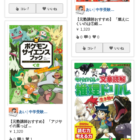
コレ
いいね
あい│中学受験で自走する子を増やす
【元塾講師おすすめ】 「燃えに
くいのは①紙
...
￥
1,320
0
0
0
コレ
いいね
あい│中学受験で自走する子を増やす
​【元塾講師おすすめ】 「アジサ
イの葉っぱ
...
￥
1,320
0
0
1