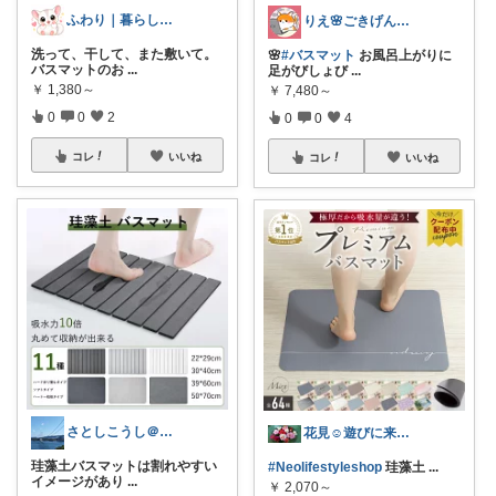
ふわり｜暮らしの負担をかるくする日用品
りえ🌸ごきげんな暮らし🏠🌿
洗って、干して、また敷いて。
🌸
#バスマット
お風呂上がりに
バスマットのお
...
足がびしょび
...
￥
1,380～
￥
7,480～
0
0
2
0
0
4
コレ
いいね
コレ
いいね
さとしこうし＠見つけたら即買いの話題モノ
花見☺️遊びに来てくれてありがとう😊
珪藻土バスマットは割れやすい
#Neolifestyleshop
珪藻土
...
イメージがあり
...
￥
2,070～