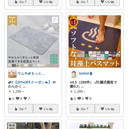
コレ
いいね
コレ
いいね
ラムネ🌿もっと快適な暮らし 𖠿
tanton🪴
🌿
#【20%OFFクーポン🔥】
や
⭐4.5（288件） 🛁3層式構造で
わらかく
...
優れた
...
￥
1,280～
￥
1,380～
0
0
7
0
0
8
コレ
いいね
コレ
いいね