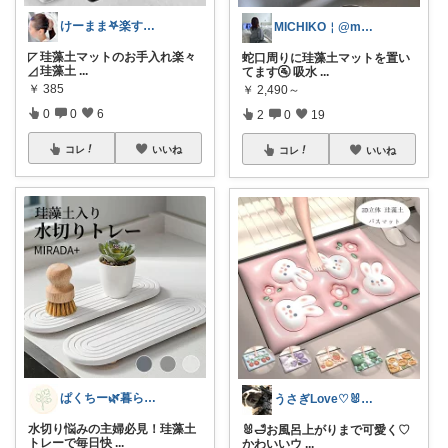
けーまま𖤐楽する家づくり☀︎*.｡
MICHIKO￤@maasan_gram
◸ 珪藻土マットのお手入れ楽々
蛇口周りに珪藻土マットを置い
◿ 珪藻土
...
てます🚰 吸水
...
￥
385
￥
2,490～
0
0
6
2
0
19
コレ
いいね
コレ
いいね
ぱくちー🌿暮らしを整える。
うさぎLove♡🐰みーちゃん🐰
水切り悩みの主婦必見！珪藻土
🐰🛁お風呂上がりまで可愛く♡
トレーで毎日快
...
かわいいウ
...