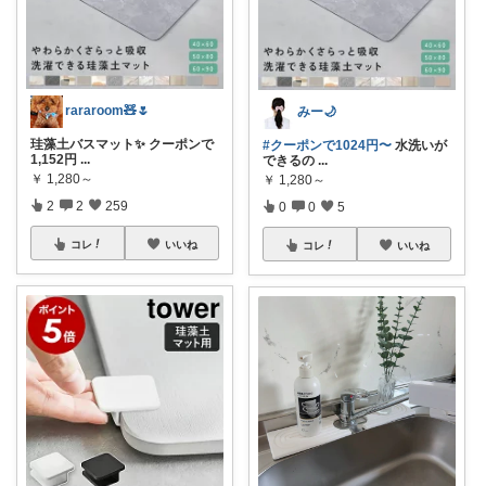
rararoom🧸🌷
みー🌙
珪藻土バスマット✨ クーポンで
#クーポンで1024円〜
水洗いが
1,152円
...
できるの
...
￥
1,280～
￥
1,280～
2
2
259
0
0
5
コレ
いいね
コレ
いいね