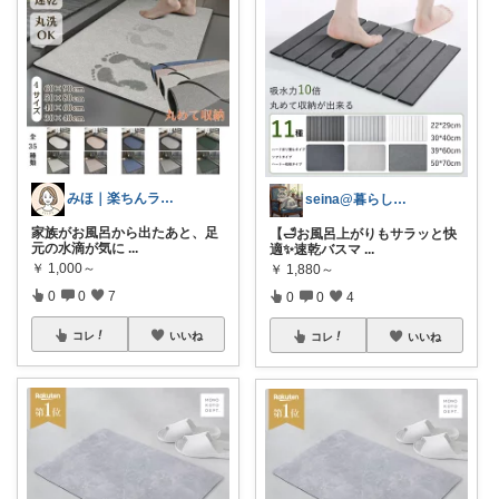
みほ｜楽ちんライフ研究中
seina@暮らしのアイテム🏠
家族がお風呂から出たあと、足
【🛁お風呂上がりもサラッと快
元の水滴が気に
...
適✨速乾バスマ
...
￥
1,000～
￥
1,880～
0
0
7
0
0
4
コレ
いいね
コレ
いいね