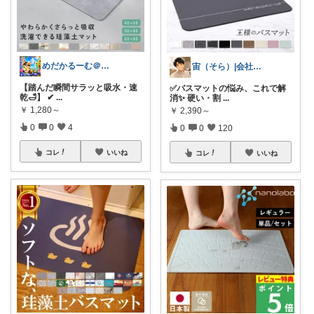
めだかるーむ＠ありがとうございます。
宙（そら）|会社に依存せず暮らしたい
【踏んだ瞬間サラッと吸水・速
✅バスマットの悩み、これで解
乾🛁】 ✔
...
消✨ 硬い・割
...
￥
1,280～
￥
2,390～
0
0
4
0
0
120
コレ
いいね
コレ
いいね