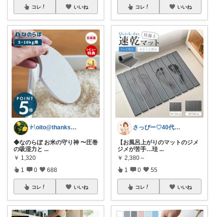
コレ
いいね
コレ
いいね
𓍯oito@thanks ꕮ…
さっぴー♡40代主婦・楽天おすすめ品紹介
◆なのらぼ お米の守り神 〜圧巻
【お風呂上がりのマットのジメ
の吸湿力と
...
ジメが苦手…珪
...
￥
1,320
￥
2,380～
1
0
688
1
0
55
コレ
いいね
コレ
いいね