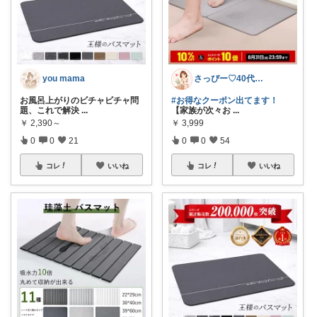
you mama
さっぴー♡40代主婦・楽天おすすめ品紹介
お風呂上がりのビチャビチャ問
#お得なクーポン出てます！
題、これで解決
...
【家族が次々お
...
￥
2,390～
￥
3,999
0
0
21
0
0
54
コレ
いいね
コレ
いいね