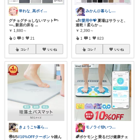
🌸れな_高ポイントday🛒♩◡̈*
みかん@暮らしのもの／暑さ対策に全力⛱️
グチョグチョしないマット𓆸
🛁
#愛用中💝
夏場はサラッと、
𓇠𓈒 新居の床を
...
速乾！柔らか
...
￥
1,880～
￥
2,390～
0
0
21
1
1
823
コレ
いいね
コレ
いいね
きょうこ✨暮らしをちょっと便利に✨
モノライ🤠いつもありがとうです！
🉐8/5
#10%OFFクーポン
✨踏ん
🌈ポケモンと乗るだけ健康チェ