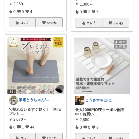
￥
2,250
￥
1,300～
0
0
4
0
2
5
コレ
いいね
コレ
いいね
家電とうちゃん/2児のパパ✨️購入感謝！
こうさす＠ほぼ毎日更新
​＼割れない＆すぐ乾く！「Mirx
最大2000円OFFクーポン配布
プレミ
...
中！お買い
...
￥
2,070～
￥
2,850
0
1
44
0
0
9
コレ
いいね
コレ
いいね