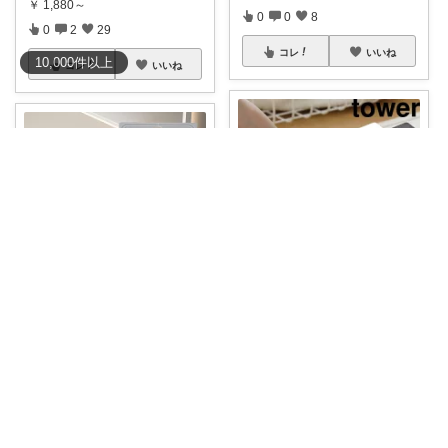
￥
1,880～
0
0
8
0
2
29
コレ
いいね
10,000
件
以上
コレ
いいね
ピピ🍀 いつもお立ち寄りありがとう🥰
こうさす＠ほぼ毎日更新
珪藻土バスマットの持ち上げが
お買い物マラソン最大2000円O
ラクになる、山
...
FFクーポ
...
￥
385
￥
2,550
0
1
3
1
0
4
コレ
いいね
コレ
いいね