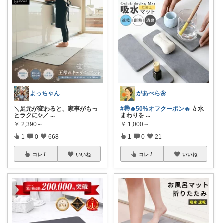
よっちゃん
があべら🌼
＼足元が変わると、家事がもっ
#🉐🔥50%オフクーポン🔥
💧水
とラクに✨／
...
まわりを
...
￥
2,390～
￥
1,000～
1
0
668
1
0
21
コレ
いいね
コレ
いいね