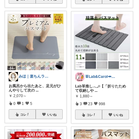
みほ｜楽ちんライフ研究中
🐰Lab&Carol🥕のｲﾝﾃﾘｱ
お風呂から出たあと、足元がひ
Lab🐰推し𓂃𓈒𓏸【「折りたため
んやりして次の
...
て収納しや
...
￥
2,070～
￥
1,880～
0
1
5
3
23
998
コレ
いいね
コレ
いいね