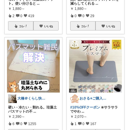
ト。使い分けると
...
減らしてくれる
...
￥
1,880～
￥
1,880～
2
0
419
0
0
29
コレ
いいね
コレ
いいね
大橋＠くらし快適LAB🌿
おさる⭐ご購入感謝🐹
硬い・冷たい・割れる。珪藻土
#10%OFFクーポン
❇️サラサラ
バスマットの不
...
でやわ
...
￥
2,390～
￥
2,070～
6
0
1255
1
0
167