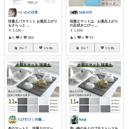
ぺいかの日常
hide339
珪藻土バスマット お風呂上がり
珪藻土マットは、お風呂上がり
もさらっと
...
の足拭きにぴっ
...
￥
3,180～
￥
1,680
0
0
866
1
0
55
コレ
いいね
コレ
いいね
たびすけ｜共働きママの時短キッチン
Nagi
布のマットと、珪藻土のマッ
洗い物のあとのプチストレスを