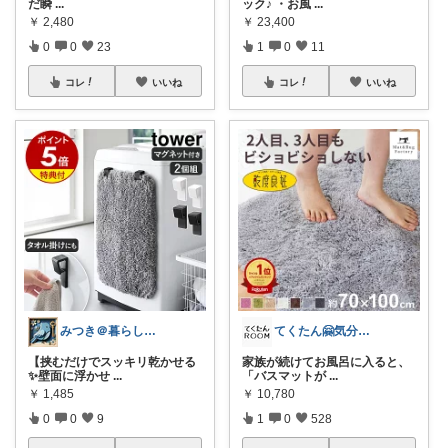
だ瞬
...
ック♪ ・お風
...
￥
2,480
￥
23,400
0
0
23
1
0
11
コレ
いいね
コレ
いいね
みつき＠暮らしのお気に入り
てくたん🤗気分がアガる⤴インテリア雑貨
【挟むだけでスッキリ乾かせる
家族が続けてお風呂に入ると、
✨壁面に浮かせ
...
「バスマットが
...
￥
1,485
￥
10,780
0
0
9
1
0
528