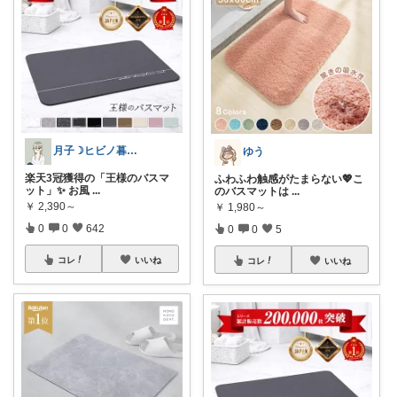
月子☽ヒビノ暮らしレシピ
ゆう
楽天3冠獲得の「王様のバスマ
ふわふわ触感がたまらない💖こ
ット」✨ お風
...
のバスマットは
...
￥
2,390～
￥
1,980～
0
0
642
0
0
5
コレ
いいね
コレ
いいね