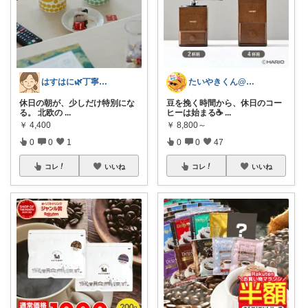
はすはに🌿丁寧な暮らし
たいやきくん@経由購入感謝です😊
休日の朝が、少しだけ特別にな
豆を挽く時間から、休日のコー
る。 北欧の
...
ヒーは始まる☕
...
￥
4,400
￥
8,800～
0
0
1
0
0
47
コレ
いいね
コレ
いいね