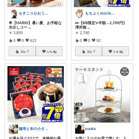
もすこり@おうち満喫＆外出頑張る
もちぷくmochipuku☘️7日感謝
🌟【HARIO】暑い夏、お手軽な
👀【8/8限定✨半額→2,700円】
水出しコー
...
澤井珈
...
￥
3,850
￥
2,700
0
0
622
0
0
92
コレ
いいね
コレ
いいね
珈琲と本の小さな喫茶店☕️📕
yuuka
お湯を注ぐだけで、本格的な香
お気に入りのお皿で楽しむ、3