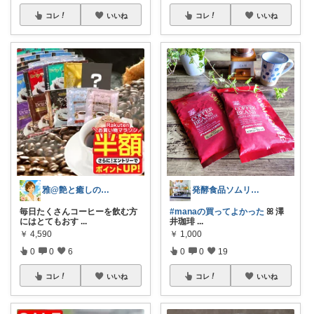
コレ
いいね
コレ
いいね
雅@艶と癒しの開運セカンドライフ
発酵食品ソムリエmana
毎日たくさんコーヒーを飲む方
#manaの買ってよかった
ꕤ 澤
にはとてもおす
...
井珈琲
...
￥
4,590
￥
1,000
0
0
6
0
0
19
コレ
いいね
コレ
いいね