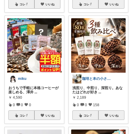
コレ
いいね
コレ
いいね
miku
珈琲と本の小さな喫茶店☕️📕
おうちで手軽に本格コーヒーが
浅煎り、中煎り、深煎り。あな
楽しめる、澤井
...
たはどれが好き
...
￥
4,590
￥
2,189
0
0
0
0
0
158
コレ
いいね
コレ
いいね