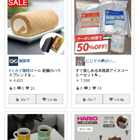
無限亭
にじママ🌈@いつもありがとうございます
#ミカド珈琲ロール
老舗のハウ
すぐ楽しめる本格派アイスコー
スブレンドを
...
ヒーセット☕️
...
￥
4,401
￥
7,598
0
0
10
0
2
74
コレ
いいね
コレ
いいね