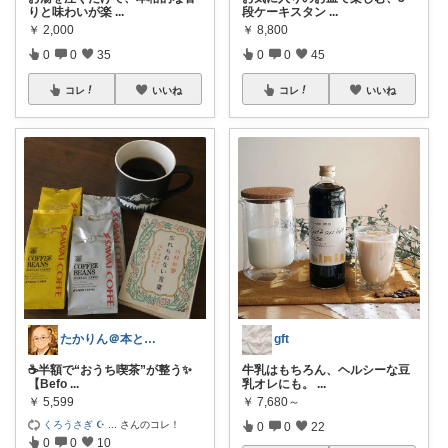
りと味わいが楽
...
段ケーキスタン
...
￥
2,000
￥
8,800
0
0
35
0
0
45
コレ
いいね
コレ
いいね
たかりん＠本と灯りと仏様のある暮らし
gft
☕半額で“おうち喫茶”が整う✨
牛乳はもちろん、ヘルシーな豆
【Befo
...
乳オレにも。
...
￥
5,599
￥
7,680～
くろうさぎ ☪
...
さんのコレ！
0
0
22
0
0
10