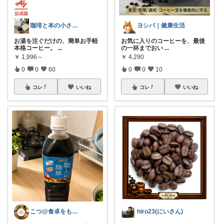
珈琲と本の小さな喫茶店☕️📕
ヨシバ｜健康生活
お湯を注ぐだけの、簡単お手軽
お気に入りのコーヒーを、最後
本格コーヒー。
...
の一杯までおい
...
￥
1,996～
￥
4,290
0
0
60
0
0
10
コレ
いいね
コレ
いいね
こつ@食卓をもっと楽しく♪
hiro23(にいさん)