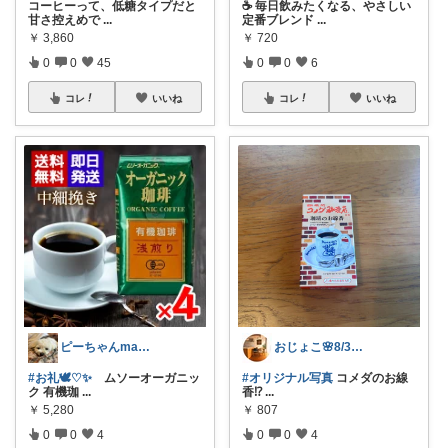
コーヒーって、低糖タイプだと
☕ 毎日飲みたくなる、やさしい
甘さ控えめで
...
定番ブレンド
...
￥
3,860
￥
720
0
0
45
0
0
6
コレ
いいね
コレ
いいね
ピーちゃんmama🐩🎶感謝💎🙏
おじょこ🌸8/3購入感謝🙏✨✨
#お礼🕊️♡✨
ムソーオーガニッ
#オリジナル写真
コメダのお線
ク 有機珈
...
香⁉️
...
￥
5,280
￥
807
0
0
4
0
0
4