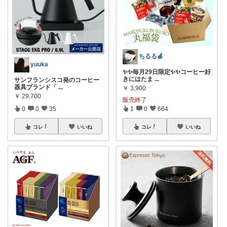
ちるる🍎
yuuka
✨✨毎月29日限定✨✨コーヒー好
きにはたま
...
サンフランシスコ発のコーヒー
器具ブランド「
...
￥
3,900
￥
29,700
販売終了
0
0
35
1
0
664
コレ
いいね
コレ
いいね