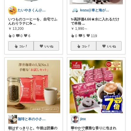
たいやきくん@経由購入感謝です😊
kozu@車と海が好き
いつものコーヒーを、自宅でふ
​✨️高評価4.66★水に入れるだけ
んわりラテに☕
...
で本格
...
￥
13,200
￥
1,990～
0
0
6
0
5
119
コレ
いいね
コレ
いいね
珈琲と本の小さな喫茶店☕️📕
jinx
朝はすっきりと。午後は読書の
華やかで優雅な香りに包まれ