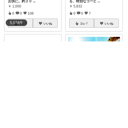
お供に。約２０
...
る、特別なコーヒ
...
￥
1,000
￥
5,832
0
0
106
0
0
7
5,074
件
コレ
いいね
コレ
いいね
めいもも 2匹のママです🐈
Hidesan TV🌈 購入感謝😂
【毎日のコーヒーをお得に贅沢
【ポンと浸けるだけ！】本格コ
に☕️】創業4
...
ールドブリュー
...
￥
2,788～
￥
5,799
0
2
7
0
0
17