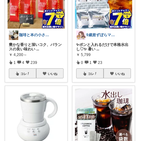
珈琲と本の小さな喫茶店☕️📕
9歳差ずぼらママの買って良かったもの✨
豊かな香りと深いコク、バラン
✨ポンと入れるだけで本格水出
スの良い味わい
...
し♡✨ 暑い
...
￥
4,200～
￥
5,799
1
4
239
0
1
23
コレ
いいね
コレ
いいね