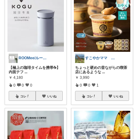
ROOMee/ルーミィー
すこやかママ 知育とアウトドアが大好き
【極上の珈琲タイムを携帯☕️】
ちょっと硬めの昔ながらの喫茶
内面テフ
...
店にあるような
...
￥
4,180
￥
3,990
0
0
0
0
0
1
コレ
いいね
コレ
いいね