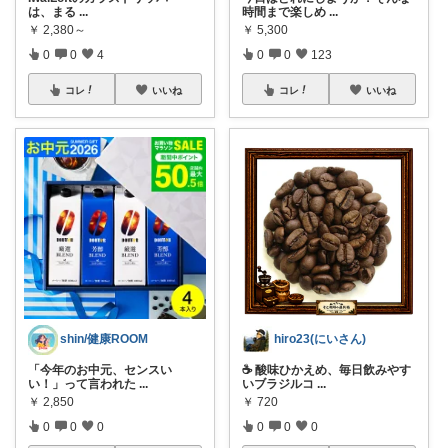
は、まる
...
時間まで楽しめ
...
￥
2,380～
￥
5,300
0
0
4
0
0
123
コレ
いいね
コレ
いいね
shin/健康ROOM
hiro23(にいさん)
「今年のお中元、センスい
☕ 酸味ひかえめ、毎日飲みやす
い！」って言われた
...
いブラジルコ
...
￥
2,850
￥
720
0
0
0
0
0
0