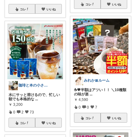
コレ
いいね
コレ
いいね
みれか🎀ルーム
珈琲と本の小さな喫茶店☕️📕
☕️💗半額はアツい！！ ＼10種類
の味が楽
...
水にサッと溶けるので、忙しい
朝でも本格的な
...
￥
4,590
￥
3,200
0
0
7
0
2
73
コレ
いいね
コレ
いいね