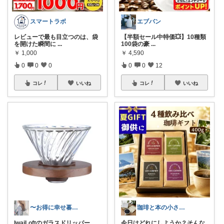
スマートラボ
エブバン
レビューで最も目立つのは、袋
【半額セール中特価💥】10種類
を開けた瞬間に
...
100袋の豪
...
￥
1,000
￥
4,590
0
0
0
0
0
12
コレ
いいね
コレ
いいね
〜お得に幸せ暮らし〜
珈琲と本の小さな喫茶店☕️📕
IwaiLoftのガラスドリッパー
今日はどれにしようか？そんな