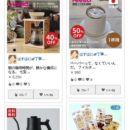
はすはに🌿丁寧な暮らし
はすはに🌿丁寧な暮らし
ペーパーって、なくていいん
だ。 フィルタ
...
朝の珈琲時間が、静かな儀式に
なる。 七宝
...
￥
990
￥
8,250
0
0
4
0
0
5
コレ
いいね
コレ
いいね