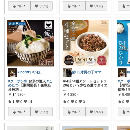
コレ
いいね
コレ
いいね
コ
kinori❤︎いいねご購入感謝です💝
紗 | 5才男の子ママ
#クーポン🌸
お米の達人
#こ
\P4倍/ 4種アソートセット 1
#クー
めたつ
【期間延長！在庫処
20gという少なめ量でダイエ
【期間
分特別
...
...
価格！
￥
14,980～
￥
4,280～
￥
9,4
1
0
14
0
0
3
0
コレ
いいね
コレ
いいね
コ