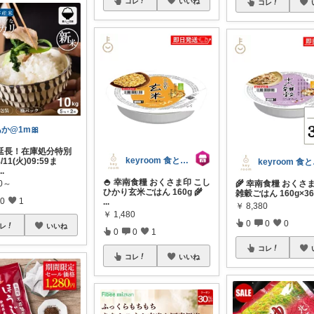
コレ
いいね
コレ
か@1m🎀
延長！在庫処分特別
keyroom 食と暮らしのパントリー
11(火)09:59ま
ke
...
🍚 幸南食糧 おくさま印 こし
🌾 幸南食糧 おくさ
80～
ひかり玄米ごはん 160g 🌾
雑穀ごはん 160g×3
0
1
...
￥
8,380
￥
1,480
0
0
0
レ
いいね
0
0
1
コレ
コレ
いいね