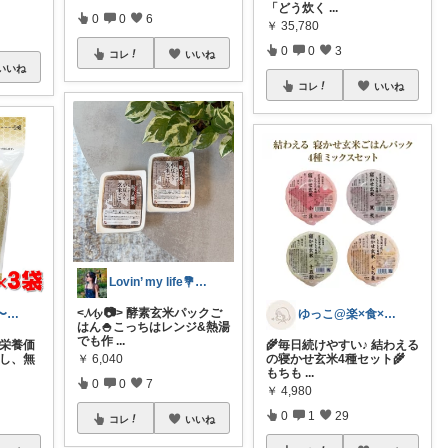
「どう炊く
...
0
0
6
￥
35,780
0
0
3
コレ
いいね
いいね
コレ
いいね
Lovin’ my life💐maki
<𝓜𝔂 📷> 酵素玄米パックご
ぶう子♡です 〜感謝です〜
ゆっこ@楽×食×暮らし
はん🍚こっちはレンジ&熱湯
でも作
...
 栄養価
🌾毎日続けやすい♪ 結わえる
だし、無
の寝かせ玄米4種セット🌾
￥
6,040
もちも
...
0
0
7
￥
4,980
0
1
29
コレ
いいね