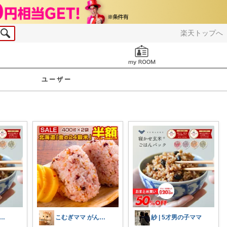
楽天トップへ
お知らせ
ユーザー
nori❤︎いいねご購入感謝です💝
こむぎママ がんばりすぎるママを救う
紗 | 5才男の子ママ