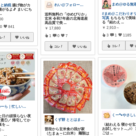
れい@フォロー＆経由購入感謝です♪
さと納税
揚げ物がカ
揚がるよ🎵 まいにち
...
#まめ@こだわりオ
送料無料の「ゆめぴりか」
写真
もちもちで美味
玄米 令和7年産の北海道産
00
る『結わえ
...
高品質で美
...
0
841
￥
2,910～
￥
17,880
3
1
1185
1
0
7
レ
いいね
コレ
コレ
いいね
ゆーら｜忙しい女性の暮らしお助けグッズ
た日の頑張らない夜
くず餅 ととはまだ16だからぁ🎂
3選①／ 帰宅してか
飯を
...
〈結わえる 寝かせ玄
お試しセット𓂃𓈒𓏸〉
普段から玄米食の我が家
10～
ごは
...
（たまぁ～に白米） 麺類は