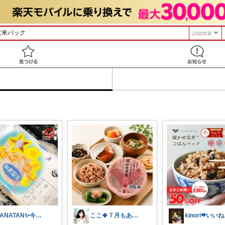
詳細検索
見つける
HANATAN✨今日は８８８の日じゃん✨
ここ🍀７月もありがとう🍀
ki