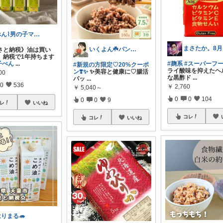
ぺん⌇男の子ママの暮らしと推し
いくよん☘️パンのある暮らし✨
さと納税》油は買い
。納税で1年持ちます
子ぺん
...
#麹系
#スーパーフ
#新規の方限定♡20%クーポ
ライ酸味を抑えたヘ
ン❣️✨
✨美容と健康に♡腸活
00
な黒酢ド
...
パッ
...
0
536
￥
2,760
￥
5,040～
0
0
104
0
0
9
レ
いいね
コレ
コレ
いいね
はりまる🦔