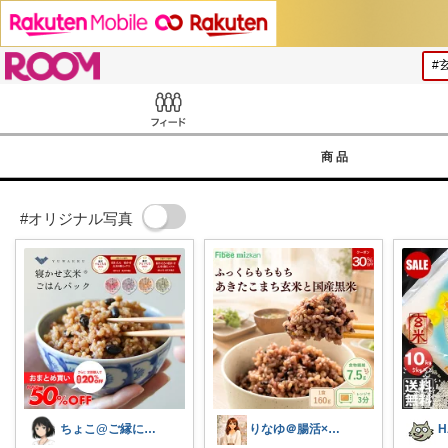
ROOM
Feed
商品
#オリジナル写真
ちょこ@ご縁に感謝致します💗
りなゆ＠腸活×美容×健康