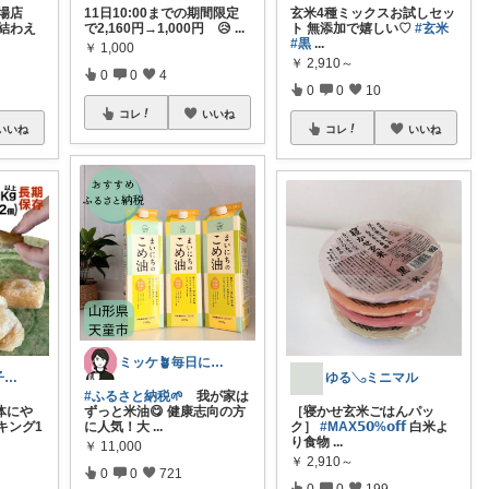
場店
11日10:00までの期間限定
玄米4種ミックスお試しセッ
】結わえ
で2,160円→1,000円 😥
...
ト 無添加で嬉しい♡
#玄米
#黒
...
￥
1,000
￥
2,910～
0
0
4
0
0
10
コレ
いいね
いいね
コレ
いいね
ミッケ🪴毎日に"ちょっとイイ"を
おからっと@子育てに余裕を✨
ゆる𓂅ミニマル
#ふるさと納税🌱
我が家は
体にや
ずっと米油😋 健康志向の方
［寝かせ玄米ごはんパッ
キング1
に人気！大
...
ク］
#MAX𝟱𝟬%𝗼𝗳𝗳
白米よ
り食物
...
￥
11,000
￥
2,910～
0
0
721
0
0
199