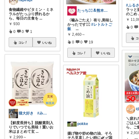
rapirapi
#ふる
食物繊維やビタミン・ミネ
ラッと
たっち🙇‍♀️🔝熊本Rｸﾗｯﾁ募金
ラルがたっぷり摂れるか
のこめ
ら、毎日の主食を
...
￥
11,0
〈噛みごたえ〉有り,美味し
￥
930
かったです🙆‍♀️
#レトルトご
0
飯
...
0
0
1
￥
2,460～
コ
0
0
19
コレ
いいね
コレ
いいね
猫大好き #みなさんのお気持ちに感謝
＼疲れ
【鮮度長持ち】脱酸素剤入
ごはん
pokke
りでいつでも美味！重いお
ら、ご
米はまとめて玄
...
￥
2,9
揚げ物や炒め物の油、そろ
￥
2,999～
そろ見直したい時に🌿 ✅国