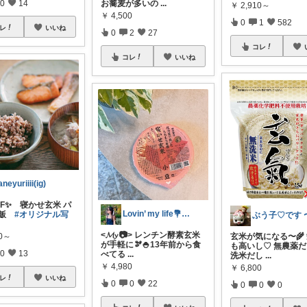
0
14
お蕎麦が多いの
...
￥
2,910～
￥
4,500
0
1
582
レ
いいね
0
2
27
コレ
コレ
いいね
aneyuriiii(ig)
FF✨ 寝かせ玄米 パ
Lovin’ my life💐maki
ご飯
#オリジナル写
<𝓜𝔂 📷> レンチン酵素玄米
玄米が気になる〜🌾
10～
が手軽に🫘🍚13年前から食
も高いし♡ 無農薬
0
13
べてる
...
洗米だし
...
￥
4,980
￥
6,800
レ
いいね
0
0
22
0
0
0