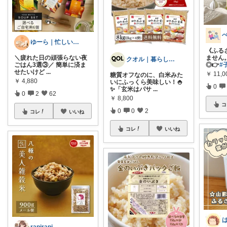
ゆーら｜忙しい女性の暮らしお助けグッズ
《ふる
＼疲れた日の頑張らない夜
ません
クオル｜暮らしの「質」爆上げ🈁
ごはん3選③／ 簡単に済ま
◎👉
#
せたいけど
...
￥
11,0
糖質オフなのに、白米みた
￥
4,880
いにふっくら美味しい！🍚
0
✨「玄米はパサ
...
0
2
62
￥
8,800
コ
0
0
2
コレ
いいね
コレ
いいね