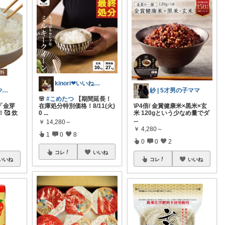
kinori❤︎いいねご購入感謝です💝
シヴァくんと少佐のROOM
紗 | 5才男の子ママ
🌸
#こめたつ
【期間延長！
「金芽
在庫処分特別価格！8/11(火)
\P4倍/ 金賞健康米×黒米×玄
🥰 炊
0
...
米 120gという少なめ量でダ
...
￥
14,280～
￥
4,280～
1
0
8
0
0
2
コレ
いいね
いいね
コレ
いいね