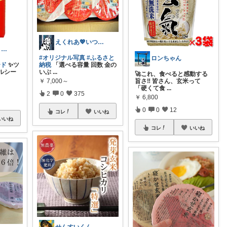
えくれあ💖いつもありがとうございます✨
まさたか。8月 7日の経由購入感謝🙏
#オリジナル写真
#ふるさと
ロンちゃん
ード
✨ツ
納税
「選べる容量 回数 金の
ルシー
いぶ
...
🚀これ、食べると感動する
旨さ‼️ 皆さん、玄米って
￥
7,000～
「硬くて食
...
2
0
375
￥
6,800
0
0
12
コレ
いいね
いいね
コレ
いいね