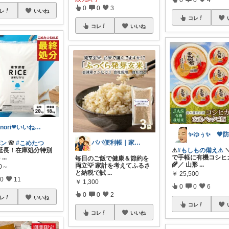
0
0
3
レ
いいね
コレ
コレ
いいね
kinori❤︎いいねご購入感謝です💝
パパ便利帳｜家族のお買い物日記
ポン
🌸
#こめたつ
延長！在庫処分特別
⚠
#もしもの備え⚠
8
...
で手軽に有機コシヒカ
毎日のご飯で健康＆節約を
🌾／ 山形
...
両立💡 家計を考えてふるさ
80～
と納税で試
...
￥
25,500
0
11
￥
1,300
0
0
6
0
0
2
レ
いいね
コレ
コレ
いいね