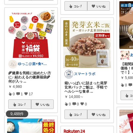
コレ
いいね
あ
ゆっこ@楽×食×暮らし
【期間
価格！8/
で！】
🌾健康を気軽に始めたい方
スマートラボ
に♪ 結わえるの健康福袋🌾
￥
5,6
何が入っ
...
箱いっぱいに詰まった発芽
0
￥
4,980
玄米パックご飯は、手軽で
ヘルシーな食卓
...
0
1
17
コ
￥
14,000～
0
0
0
コレ
いいね
9,488
件
コレ
いいね