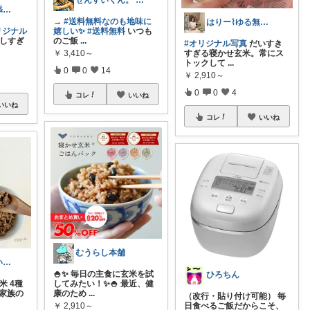
せんすいくん。 ＼情報の海へダイブ／
まめ@ゆる無添加でミニマル生活☕
→
#送料無料なのも地味に
はりー⌇ゆる無添加なごはんと暮らし
リジナル
嬉しい✨
#送料無料
いつも
しすぎ
のご飯
...
#オリジナル写真
だいすき
すぎる寝かせ玄米。常にス
￥
3,410～
トックして
...
0
0
14
￥
2,910～
0
0
4
コレ
いいね
いいね
コレ
いいね
むうらし本舗
くー🐾やさしいものと健やか暮らし☕️
🍚✨ 毎日の主食に玄米を試
ひろちん
米 4種
してみたい！✨🍚 最近、健
 家族の
康のため
...
（改行・貼り付け可能） 毎
日食べるご飯だからこそ、
￥
2,910～