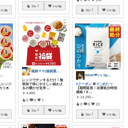
コレ
いいね
いいね
コレ
いいね
福袋ママ(福袋屋)フォローワー様より購入
✨ゆぅ✨ 🧡防災グッズ強化中🎒♥
kinori❤︎いいねご購入感謝です💝
レンジでチンするだけ！無
＼レンジ
添加で体にやさしい結わえ
#クーポン
🌸
#こめたつ
リ🍚
るの寝かせ玄米
...
【期間延長！在庫処分特別
価格！8
...
￥
4,980
￥
14,280～
0
0
7
0
0
10
コレ
いいね
いいね
コレ
いいね