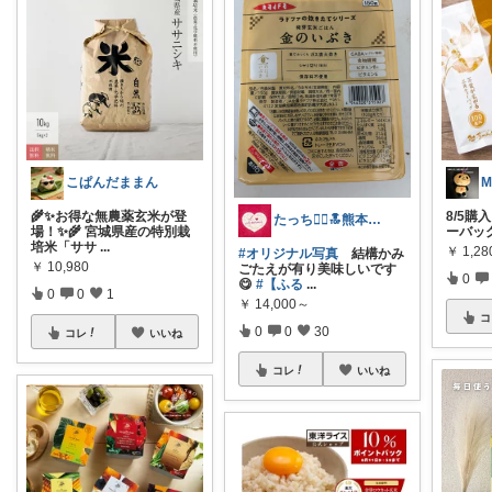
こぱんだままん
M
🌾✨お得な無農薬玄米が登
8/5購
たっち🙇‍♀️🔝熊本Rｸﾗｯﾁ募金
場！✨🌾 宮城県産の特別栽
ーバッグ
培米「ササ
...
￥
1,28
#オリジナル写真
結構かみ
￥
10,980
ごたえが有り美味しいです
0
😋
#【ふる
...
0
0
1
￥
14,000～
コ
0
0
30
コレ
いいね
コレ
いいね