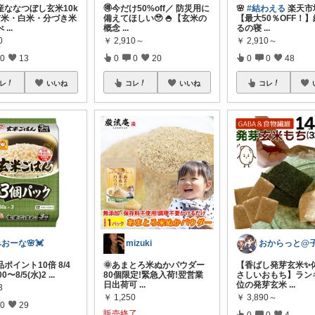
産ななつぼし玄米10k
🉐今だけ50%off／ 防災用に
🌸
#結わえる
楽天市
玄米・白米・分づき米
備えてほしい🥹 🍚【玄米の
【最大50％OFF！
べ
...
概念
...
るの寝
...
0
￥
2,910～
￥
2,910～
0
13
0
0
20
0
0
48
レ
いいね
コレ
いいね
コレ
おーな🌸💓
mizuki
ポイント10倍 8/4
🌞あまとろ米ぬかパウダー
【香ばし発芽玄米✨
00〜8/5(水)2
...
80個限定!緊急入荷!翌営業
さしいおもち】ラン
日出荷可
...
位の発芽玄米
...
3
￥
1,250
￥
3,890～
0
29
販売終了
0
0
4