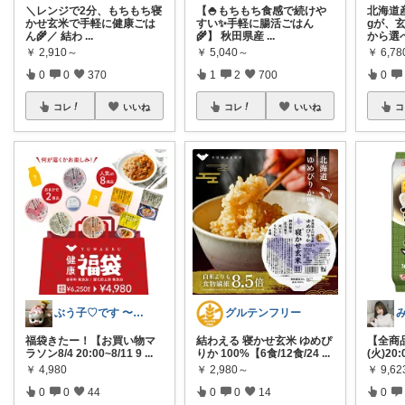
＼レンジで2分、もちもち寝
【🍚もちもち食感で続けや
北海道
かせ玄米で手軽に健康ごは
すい✨手軽に腸活ごはん
gが、
ん🌾／ 結わ
...
🌾】 秋田県産
...
から選
￥
2,910～
￥
5,040～
￥
6,78
0
0
370
1
2
700
0
コレ
いいね
コレ
いいね
コ
ぶう子♡です 〜感謝です〜
グルテンフリー
み
福袋きたー！【お買い物マ
結わえる 寝かせ玄米 ゆめぴ
【全商品
ラソン8/4 20:00~8/11 9
...
りか 100%【6食/12食/24
...
(火)20:
￥
4,980
￥
2,980～
￥
9,62
0
0
44
0
0
14
0