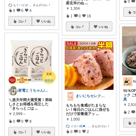
0
産玄米のぬ
...
もぐハピ🌿
...
さんのコレ！
￥
1,304
0
0
4
コ
1
0
16
コレ
いいね
コレ
いいね
h
家電とうちゃん/2児のパパ✨️購入感謝！
50％O
ック 
まいにちセレクトdays
真
​＼楽天年間大賞受賞！美味
しさとお得感を両立した
￥
2,9
もちもち食感がたまらな
「きらっとごは
...
い！毎日のごはんに混ぜる
2
だけで栄養価アッ
...
￥
2,999～
￥
1,000
0
0
8
コ
イロハ椛🍁‥
...
さんのコレ！
0
0
2
コレ
いいね