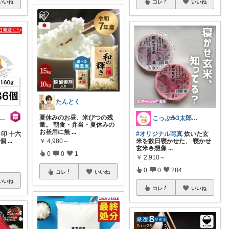
いいね
コレ
いいね
たんとく
夏休みのお昼、米びつの残
yroom 食と暮らしのパントリー
こっぷ☕️3太郎ママ
量。 朝食・弁当・夏休みの
お昼用に無
...
ま印 十六
#オリジナル写真
炊いた玄
6個
...
米を数日寝かせた、 寝かせ
￥
4,980～
玄米🍚想像
...
0
0
1
￥
2,910～
0
0
284
コレ
いいね
いいね
コレ
いいね