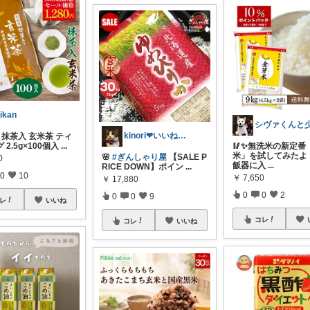
ikan
kinori❤︎いいねご購入感謝です💝
入 抹茶入 玄米茶 ティ
 2.5g×100個入
...
🥢✨無洗米の新定番
米」を試してみたよ！
🌸
#ぎんしゃり屋
【SALE P
0
飯器に入
...
RICE DOWN】ポイン
...
0
10
￥
7,650
￥
17,880
0
0
2
0
0
9
レ
いいね
コレ
コレ
いいね