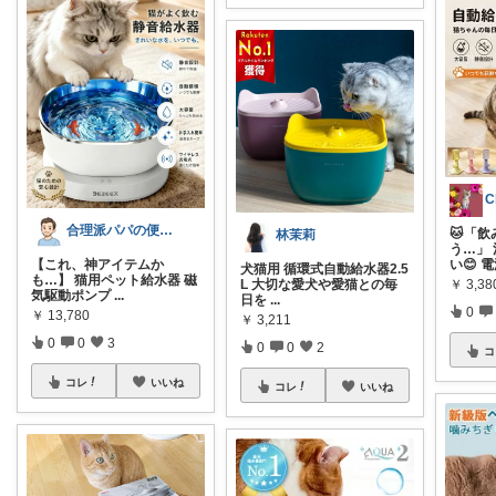
C
合理派パパの便利グッズ
🐱「
林茉莉
う…」
【これ、神アイテムか
い😊 
犬猫用 循環式自動給水器2.5
も…】 猫用ペット給水器 磁
￥
3,38
L 大切な愛犬や愛猫との毎
気駆動ポンプ
...
日を
...
0
￥
13,780
￥
3,211
0
0
3
0
0
2
コ
コレ
いいね
コレ
いいね