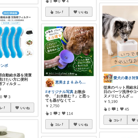
0
0
4
コレ
いいね
ケンボ
用自動給水器を清潔
続けたい方に便利
恵美まま & みろく🐶 らいふ🏠
用フィルタ
...
従来のペット用給水
9
#オリジナル写真
お散歩
日のパーツ洗浄やコ
中、「お水飲む？」と思っ
ヌメリにうんざ
...
0
3
ても器がなくて
...
￥
5,190
￥
2,750
レ
いいね
0
1
45
0
2
114
コレ
コレ
いいね