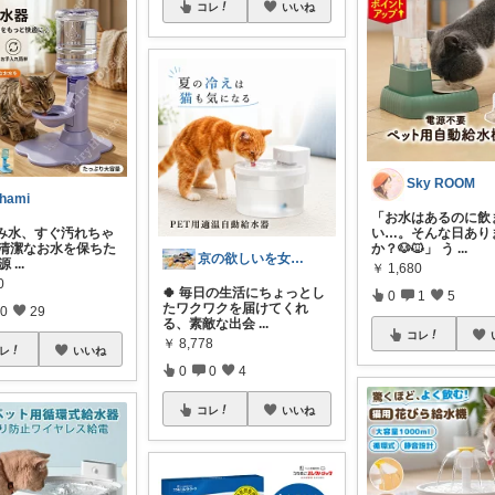
コレ
いいね
Sky ROOM
hami
「お水はあるのに飲
飲み水、すぐ汚れちゃ
い…。そんな日あり
 清潔なお水を保ちた
か？🐶🐱」 う
...
京の欲しいを女性に向けて
電源
...
￥
1,680
0
🍀 毎日の生活にちょっとし
0
1
5
たワクワクを届けてくれ
0
29
る、素敵な出会
...
コレ
￥
8,778
レ
いいね
0
0
4
コレ
いいね