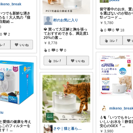
pokke
ikeno_break
留守番中のお水、置
「いつでも新鮮な湧き
を選ばないのが助か
める！大人気の『猫
🔌 ✅コード
...
村のお気に入り
 自動給
...
￥
5,780
0
💎 買って大正解と胸を張っ
0
0
18
ておすすめできる、満足度1
0
2
20%の素
...
コレ
￥
8,778
レ
いいね
0
0
0
コレ
いいね
mikeno_brea
iu
💧🐈「いつでもキレ
ずっと愛猫の健康を考え
いしいお水を！静音
もこのフィルターを
安心のGEX『
...
さや｜猫と暮らすROOM
ます！
...
￥
3,980