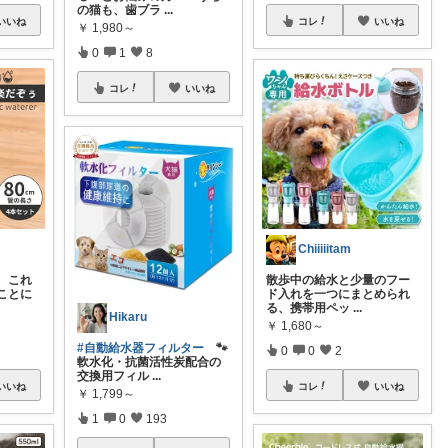
の猫も、歯ブラ
...
いいね
コレ
いいね
￥
1,980～
0
1
8
コレ
いいね
Chiiiiitam
、これ
散歩中の給水と少量のフー
ことに
ド入れを一つにまとめられ
る、携帯用ペッ
...
Hikaru
￥
1,680～
#自動給水器フィルター
🐾
0
0
2
軟水化・抗菌活性炭配合の
交換用フィル
...
いいね
コレ
いいね
￥
1,799～
1
0
193