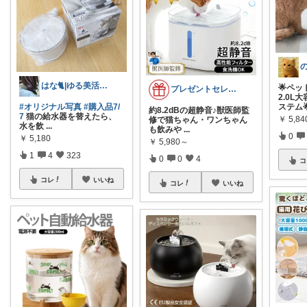
はな🐈|ゆる美活と暮らし
🌟ペッ
プレゼントセレクト館024
2.0L
#オリジナル写真
#購入品7/
ステム
約8.2dBの超静音♪獣医師監
7
猫の給水器を替えたら、
￥
5,84
修で猫ちゃん・ワンちゃん
水を飲
...
も飲みや
...
0
￥
5,180
￥
5,980～
1
4
323
0
0
4
コ
コレ
いいね
コレ
いいね