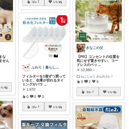
コレ
いいね
きなこの父
まな
【PR】コンセントの位置を
ません
気にせず置きやすい、コー
ドレスのペッ
...
ふわり｜暮らしの負担をかるくする日用品
￥
12,980～
フィルターを1個ずつ買って
ねこじゅう
さんのコレ！
いると、在庫が切れるタイ
0
2
9
ミングがバラ
...
いいね
￥
1,970
コレ
いいね
0
0
0
コレ
いいね