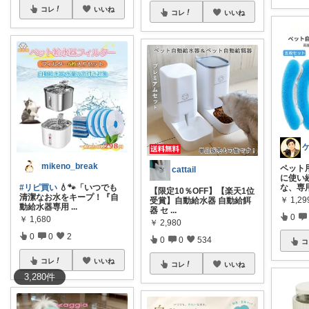
コレ
いいね
コレ
いいね
mikeno_break
ペット
cattail
に使い
#リピ買い
💧🐾「いつでも
な、専
【限定10％OFF】【楽天1位
清潔なお水をキープ！『自
￥
1,29
受賞】自動給水器 自動給餌
動給水器専用
...
器 セ
...
0
￥
1,680
￥
2,980
0
0
2
0
0
534
コ
コレ
いいね
コレ
いいね
3,280
件