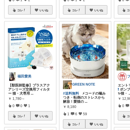
コレ
いいね
コレ
いいね
コ
福田愛美
GREEN NOTE
【獣医師監修】プラスアク
エント
アシリーズ交換用フィルタ
❗
ポンプ
ー 猫・犬専用
...
✨猫・
.
#送料無料
⚡コードの噛み
つき・転倒のストレスから
￥
1,780～
￥
12,
解放！愛猫の
...
0
0
1
0
￥
8,180
1
6
59
コレ
いいね
コ
コレ
いいね