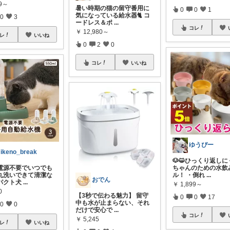
99～
暑い時期の猫の留守番用に
0
0
1
気になっている給水器🐈 コ
0
3
ードレス＆ポ
...
コレ
￥
12,980～
レ
いいね
0
2
0
コレ
いいね
ゆうぴー
ikeno_break
🐶😺ひっくり返しに
「電源不要でいつでも
ちゃんのための水飲
丸洗いできて清潔な
ル！ ・倒れ
...
おでん
パクト犬
...
￥
1,899～
0
【3秒で伝わる魅力】 留守
0
0
17
中も水が止まらない、それ
0
0
だけで安心で
...
コレ
￥
5,245
レ
いいね