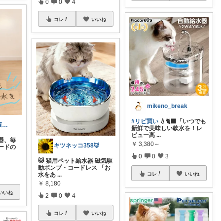
0
0
4
コレ
いいね
mikeno_break
#リピ買い
💧🐈‍⬛「いつでも
愛犬の暑さ対策・健康管理｜徹底比較の部屋
新鮮で美味しい軟水を！レ
ビュー高
...
器、毎
￥
3,380～
キツネッコ358🦊
ードの
0
0
3
🐱 猫用ペット給水器 磁気駆
動ポンプ・コードレス 「お
コレ
いいね
水をあ
...
￥
8,180
いいね
2
0
4
コレ
いいね