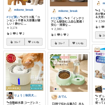
m
mikeno_break
🐾💧
mikeno_break
水が飲
#リピ買い
🐾ガラス瓶「コ
＆犬用
#リピ買い
🐾🏺「インテリ
ンセント不要＆大容量が嬉
￥
2,56
アにも馴染む上品な質感！
しい！静かに
...
安心・清潔な
...
0
￥
3,174
￥
2,380～
0
0
2
0
0
2
コ
コレ
いいね
コレ
いいね
m
りょう｜秋田犬二匹との暮らし
🐾 
おでん
て、私
🐾自動給水器 コードレス・
使って
【3秒で伝わる魅力】 水も