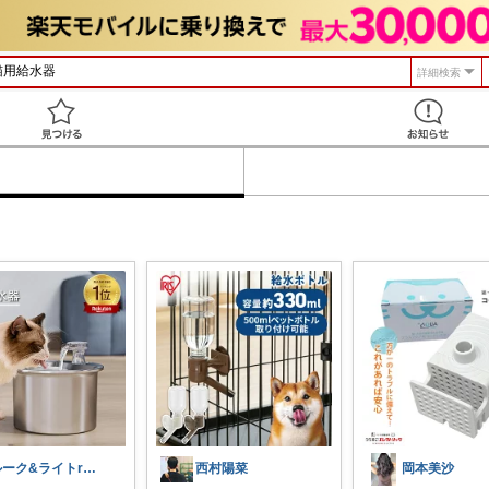
詳細検索
見つける
ルーク&ライトroom
西村陽菜
岡本美沙