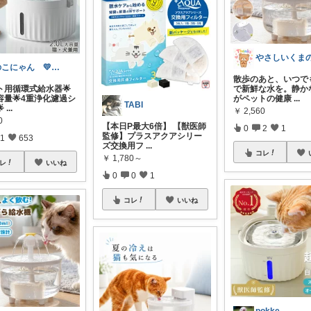
のこにゃん 💛ねこ3匹と暮らす🐾
散歩のあと、いつで
ト用循環式給水器🌟
で新鮮な水を。静か
大容量🌟4重浄化濾過シ
がペットの健康
...
TABI

...
￥
2,560
0
【本日P最大6倍】 【獣医師
0
2
1
監修】プラスアクアシリー
1
653
ズ交換用フ
...
コレ
￥
1,780～
レ
いいね
0
0
1
コレ
いいね