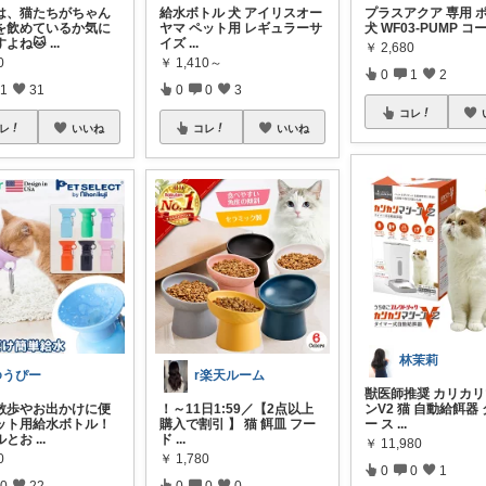
は、猫たちがちゃん
給水ボトル 犬 アイリスオー
プラスアクア 専用 
を飲めているか気に
ヤマ ペット用 レギュラーサ
犬 WF03-PUMP コ
すよね🐱
...
イズ
...
￥
2,680
0
￥
1,410～
0
1
2
1
31
0
0
3
コレ
レ
いいね
コレ
いいね
林茉莉
ゆうぴー
r楽天ルーム
獣医師推奨 カリカ
お散歩やお出かけに便
！～11日1:59／【2点以上
ンV2 猫 自動給餌器
ット用給水ボトル！
購入で割引 】 猫 餌皿 フー
ー ス
...
ルとお
...
ド
...
￥
11,980
0
￥
1,780
0
0
1
0
22
0
0
0