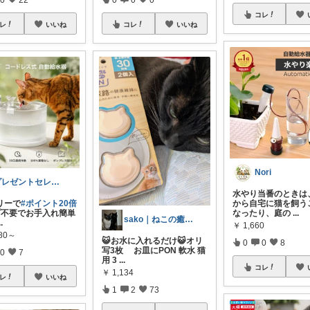
コレ
レ
いいね
コレ
いいね
Nori
プレゼントセレクト館024
水やり当番のときは
リーで
#ポイント20倍
から自宅に猫を飼う
不要でお手入れ簡単
なったり、庭の
...
sako｜ねこの癒し(=^・^=)
..
￥
1,660
980～
😺お水に入れるだけ😺オリ
0
0
8
写3枚 お皿にPON 軟水 猫
0
7
用 3
...
コレ
￥
1,134
レ
いいね
1
2
73