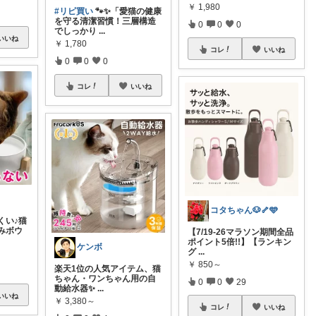
￥
1,980
#リピ買い
🐾✨「愛猫の健康
を守る清潔習慣！三層構造
0
0
0
でしっかり
...
いいね
￥
1,780
コレ
いいね
0
0
0
コレ
いいね
コタちゃん🐶🦴🩵
くい♪猫
みボウ
【7/19-26マラソン期間全品
ポイント5倍!!】【ランキン
ケンボ
グ
...
￥
850～
楽天1位の人気アイテム、猫
ちゃん・ワンちゃん用の自
0
0
29
動給水器✨
...
いいね
￥
3,380～
コレ
いいね