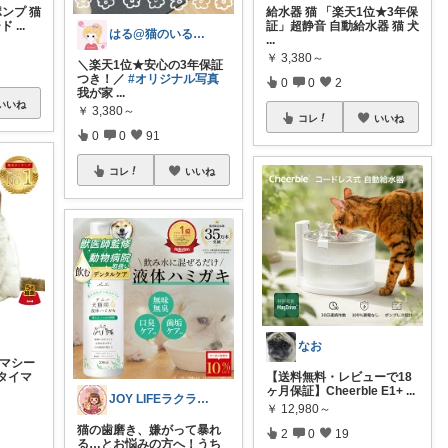
ポンプ 猫
給水器 猫 「楽天1位★3年保
ード
...
証」超静音 自動給水器 猫 犬
はる@猫のいる暮らし🐱
...
￥
3,380～
＼楽天1位★安心の3年保証
つき！／
#オリジナル写真
0
0
2
我が家
...
いいね
￥
3,380～
コレ
いいね
0
0
91
コレ
いいね
なお
リマシー
 タイマ
【送料無料・レビューで18
ヶ月保証】Cheerble E1+
...
JOY LIFEラクラシ応援LAB
￥
12,980～
猫の歯磨き、嫌がって暴れ
2
0
19
る…とお悩みの方へ！うち