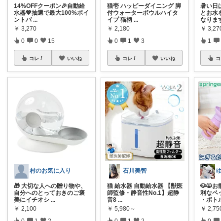
14%OFFクーポン🎉自動給
猫壱 ハッピーダイニング 脚
暑い日
水器💖抽選で最大100%ポイ
付ウォーターボウルハイタ
とお水
ントバ
...
イプ 猫柄
...
なりま
￥
3,270
￥
2,180
￥
3,27
0
0
15
0
1
3
1
コレ
いいね
コレ
いいね
コ
村のお気に入り
石川美智
🎁 大切な人への贈り物や、
猫 給水器 自動給水器 【獣医
🐶😺
自分へのとっておきのご褒
師監修・静音性No.1】超静
利なペ
美にイチオシ
...
音8
...
・ボト
￥
2,100
￥
5,980～
￥
2,75
0
1
2
0
1
2
0