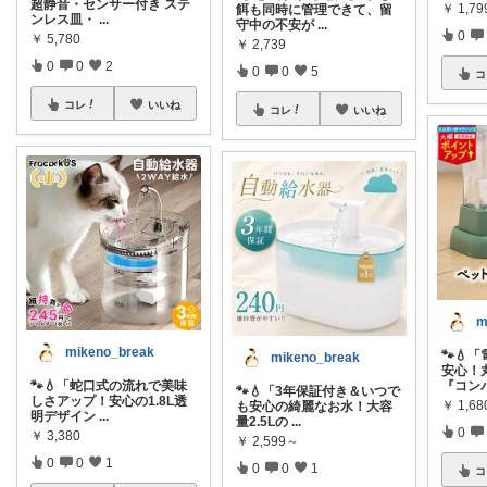
超静音・センサー付き ステ
￥
1,7
餌も同時に管理できて、留
ンレス皿・
...
守中の不安が
...
0
￥
5,780
￥
2,739
0
0
2
0
0
5
コ
コレ
いいね
コレ
いいね
m
mikeno_break
🐾💧
mikeno_break
安心！
🐾💧「蛇口式の流れで美味
『コン
🐾💧「3年保証付き＆いつで
しさアップ！安心の1.8L透
￥
1,68
も安心の綺麗なお水！大容
明デザイン
...
量2.5Lの
...
0
￥
3,380
￥
2,599～
0
0
1
0
0
1
コ