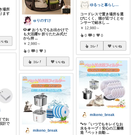
ゆるっと暮らしのメモ
き場所
ります
コードレスで置き場所を選
びにくく、猫が近づくとセ
ゅりのすけ
ンサーで給水し
...
￥
12,980～
🐶🏕️ おうちでもお出かけで
も大活躍✨ 折りたたみ式だ
0
0
0
から持
...
いいね
￥
2,980～
コレ
いいね
0
0
3
コレ
いいね
k
mikeno_break
イでお
設計で
🐾✨「いつでもキレイなお
水をキープ！安心の三層構
mikeno_break
造『ペット自動
...