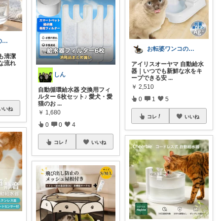
やさしいくまの愛用品
お転婆ワンコの飼い主
も清潔
な流れ
アイリスオーヤマ 自動給水
器｜いつでも新鮮な水をキ
しん
ープできる安
...
￥
2,510
自動循環給水器 交換用フィ
ルター 6枚セット♪ 愛犬・愛
0
1
5
猫のお
...
いいね
￥
1,680
コレ
いいね
0
0
4
コレ
いいね