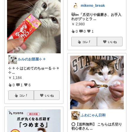
mikeno_break
🐱✂️「爪切りや歯磨き、お手入
れがグッとラ
...
￥
2,980
0
0
1
コレ
いいね
ルルのお部屋⊹ ✧
⊹ ✧ ⊹ はじめてのちゅーる ⊹ ✧
⊹
...
￥
1,184
0
1
6
コレ
いいね
ふわにゃん日和
⭕️【送料無料】 こちらは爪切り
初心者さん
...