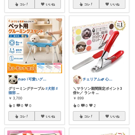
コレ
いいね
コレ
いいね
チェリアム🌿‬ 心地よい暮らし
𝗻𝗮𝗼 ⌇可愛いグッズ集め
＼マラソン期間限定ポイント3
グリーミングテーブル
#犬部
#
倍✨／ ランキ
...
猫部
...
￥
899
￥
3,700
0
0
2
0
0
0
コレ
いいね
コレ
いいね