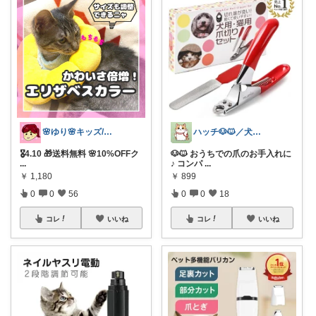
ハッチ🐶🐱／犬猫グッズroom
🌸ゆり🌸キッズ/ベビー/スイーツ/猫
🐶🐱 おうちでの爪のお手入れに
🎖️4.10 🎁送料無料 🌸10%OFFク
♪ コンパ
...
...
￥
899
￥
1,180
0
0
18
0
0
56
コレ
いいね
コレ
いいね