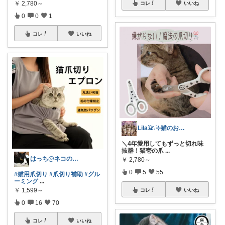
￥
2,780～
コレ
いいね
0
0
1
コレ
いいね
Lila𓃠˖࣪⊹猫のお気に入りの愛用品
＼4年愛用してもずっと切れ味
抜群！猫壱の爪
...
はっち@ネコのいる風景
￥
2,780～
0
5
55
#猫用爪切り
#爪切り補助
#グル
ーミング
...
￥
1,599～
コレ
いいね
0
16
70
コレ
いいね