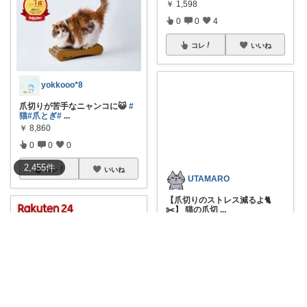
￥
1,598
0
0
4
コレ
いいね
yokkooo*8
爪切りが苦手なニャンコに😺
#
猫
#爪とぎ
#
...
￥
8,860
0
0
0
2,455
件
コレ
いいね
UTAMARO
【爪切りのストレス減るよ🐈
✂️】 猫の爪切
...
￥
2,380
3
4
799
コレ
いいね