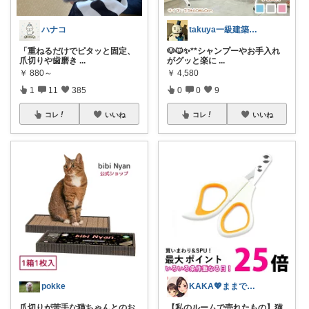
ハナコ
takuya一級建築士二児パパ趣味の部屋
「重ねるだけでピタッと固定、
🐶🐱✨**シャンプーやお手入れ
爪切りや歯磨き
...
がグッと楽に
...
￥
880～
￥
4,580
1
11
385
0
0
9
コレ
いいね
コレ
いいね
pokke
KAKA💖ままでもキレイでいたい
爪切りが苦手な猫ちゃんとのお
【私のルームで売れたもの】猫