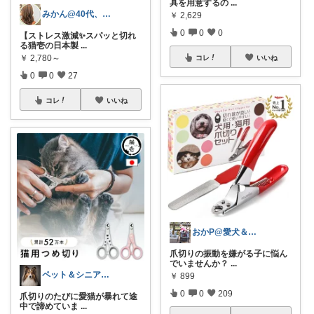
具を用意するの
...
みかん@40代、自分らしく整える暮らし
￥
2,629
0
0
0
【ストレス激減✨スパッと切れ
る猫壱の日本製
...
￥
2,780～
コレ
いいね
0
0
27
コレ
いいね
おかP@愛犬＆電脳生活
爪切りの振動を嫌がる子に悩ん
でいませんか？
...
ペット＆シニア暮らしのお助け店
￥
899
0
0
209
爪切りのたびに愛猫が暴れて途
中で諦めていま
...