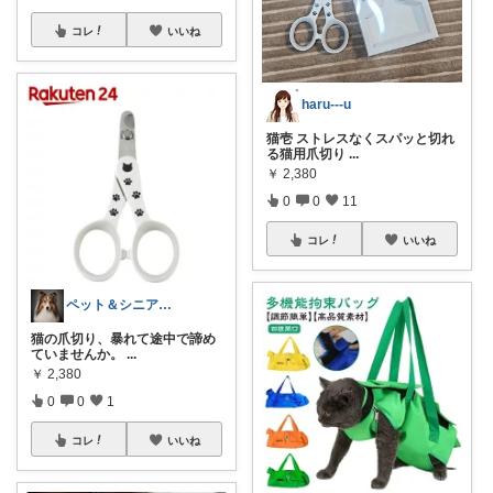
コレ
いいね
haru---u
猫壱 ストレスなくスパッと切れ
る猫用爪切り
...
￥
2,380
0
0
11
コレ
いいね
ペット＆シニア暮らしのお助け店
猫の爪切り、暴れて途中で諦め
ていませんか。
...
￥
2,380
0
0
1
コレ
いいね