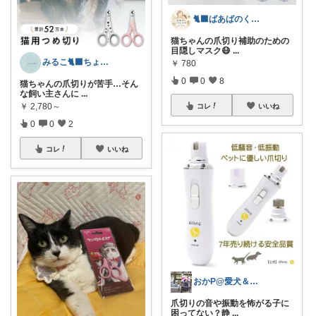
🐈‍⬛ばあばのくらしメモ🐾
猫ちゃんの爪切り補助のための
目隠しマスク😷
...
みるこ🐈‍⬛ちょっと楽しい暮らしグッズ
￥
780
0
0
8
猫ちゃんの爪切りが苦手…そん
な飼い主さんに
...
￥
2,780～
コレ
いいね
0
0
2
コレ
いいね
おかP@愛犬＆電脳生活
爪切りの音や振動を怖がる子に
困ってない？静
...