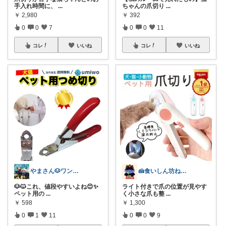
手入れ時間に、
...
ちゃんの爪切り
...
￥
2,980
￥
392
0
0
7
0
0
11
コレ
いいね
コレ
いいね
🍰食いしん坊ねっこ🍩毎日タロット占い
やまさん🐶ワンコとキャンプ🔥
ライト付きで爪の位置が見やす
🐶🐱これ、値段やすいよね😊✨
く小さな爪も整
...
ペット用の
...
￥
1,300
￥
598
0
0
9
0
1
11