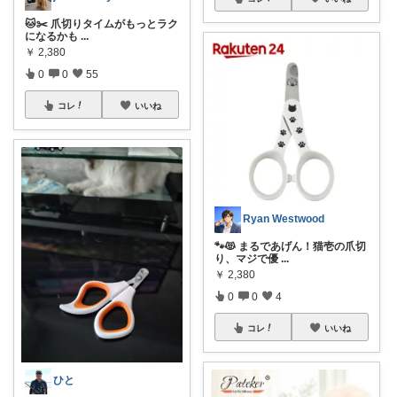
🐱✂️ 爪切りタイムがもっとラク
になるかも
...
￥
2,380
0
0
55
コレ
いいね
Ryan Westwood
🐾😻 まるであげん！猫壱の爪切
り、マジで優
...
￥
2,380
0
0
4
コレ
いいね
ひと