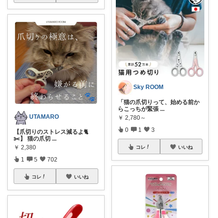
Sky ROOM
「猫の爪切りって、始める前か
らこっちが緊張
...
UTAMARO
￥
2,780～
0
1
3
【爪切りのストレス減るよ🐈
✂️】 猫の爪切
...
￥
2,380
コレ
いいね
1
5
702
コレ
いいね