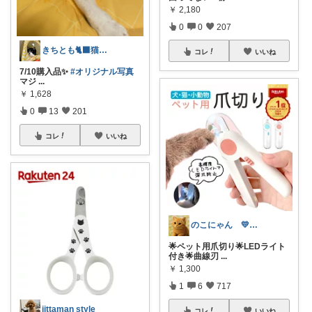
￥
2,180
0
0
207
きちとも🐈‍⬛猫と本と文房具✨ゆっくり
コレ
いいね
7/10購入品✨
#オリジナル写真
マジ
...
￥
1,628
0
13
201
コレ
いいね
のこにゃん 💛ねこ3匹と暮らす🐾
🌟ペット用爪切り🌟LEDライト
付き🌟曲線刃
...
￥
1,300
1
6
717
jittaman style
コレ
いいね