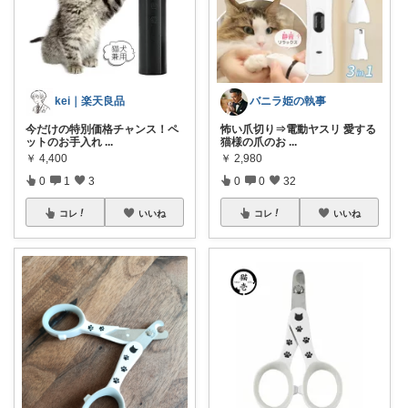
バニラ姫の執事
kei｜楽天良品
怖い爪切り⇒電動ヤスリ 愛する
今だけの特別価格チャンス！ペ
猫様の爪のお
...
ットのお手入れ
...
￥
2,980
￥
4,400
0
0
32
0
1
3
コレ
いいね
コレ
いいね