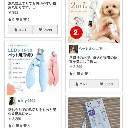
深爪防止でとても切りやすい猫
用爪切りです。
...
￥
392
0
0
1
コレ
いいね
ペット＆シニア暮らしのお助け店
爪切りのたび、愛犬が血管の位
置を気にして怖
...
￥
3,299
0
0
1
コレ
いいね
ｓｋｙ0304
🐶おうちでの爪切りをもっと安
心＆簡単に✨
...
￥
3,280
0
0
5