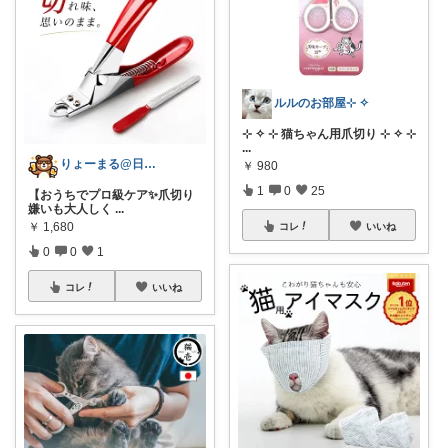
ルルのお部屋⊹ ✧
⊹ ✧ ⊹ 猫ちゃん用爪切り ⊹ ✧ ⊹
...
りょーまる@日用品×ファッション
￥
980
1
0
25
【おうちでプロ級ケア✨爪切り
嫌いも大人しく
...
￥
1,680
コレ
いいね
0
0
1
コレ
いいね