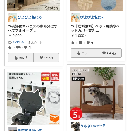
ぴよぴよ🐤にゃんにゃん🐾カニ金魚
ぴよぴよ🐤にゃんにゃん🐾カニ金魚
🐾高評価🌸ハウスの扉部分はす
🐾【送料無料】ペット用防水ベ
べてフルオープ
...
ッドカバー🌸丸
...
￥
9,999
￥
1,000～
❇️VIJU❇
...
さんのコレ！
1
1
91
0
0
49
コレ
いいね
コレ
いいね
うさぎLove♡🐰みーちゃん🐰
書斎家具屋の店長奥田