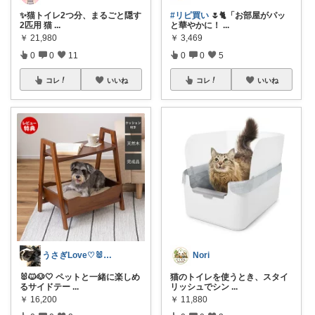
✨猫トイレ2つ分、まるごと隠す
#リピ買い
🌷🐈「お部屋がパッ
2匹用 猫
...
と華やかに！
...
￥
21,980
￥
3,469
0
0
11
0
0
5
コレ
いいね
コレ
いいね
うさぎLove♡🐰みーちゃん🐰
Nori
🐰🐱🐶🤍 ペットと一緒に楽しめ
猫のトイレを使うとき、スタイ
るサイドテー
...
リッシュでシン
...
￥
16,200
￥
11,880