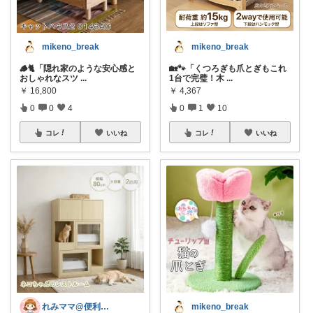
mikeno_break
mikeno_break
🪵🐈「隠れ家のような安心感と
🏡🐾「くつろぎも爪とぎもこれ
おしゃれなスツ
...
1台で完璧！木
...
￥
16,800
￥
4,367
0
0
4
0
1
10
コレ
いいね
コレ
いいね
れみママ@便利雑貨¸¸kids
mikeno_break