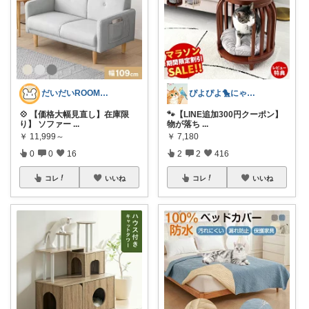
だいだいROOM@整う暮らし｜インテリア
ぴよぴよ🐤にゃんにゃん🐾カニ金魚
💠 【価格大幅見直し】在庫限
🐾【LINE追加300円クーポン】
り】 ソファー
...
物が落ち
...
￥
11,999～
￥
7,180
0
0
16
2
2
416
コレ
いいね
コレ
いいね