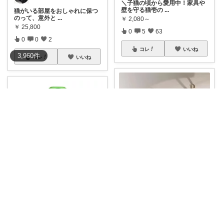
＼子猫の頃から愛用中！家具や
壁を守る猫壱の
...
猫がいる部屋をおしゃれに保つ
のって、意外と
...
￥
2,080～
￥
25,800
0
5
63
0
0
2
コレ
いいね
3,960
件
コレ
いいね
ぴよぴよ🐤にゃんにゃん🐾カニ金魚
mikeno_break
🐾これいいですね！タンスがあ
るならタンスの
...
🐾🚫「犬・猫が好まないニオイ
でやさしくガー
...
￥
18,278
￥
1,119
𝓢𝓪𝓴
...
さんのコレ！