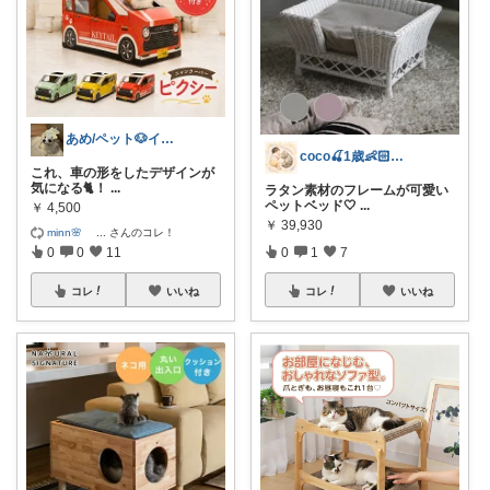
あめ/ペット🐶インテリア🪑
coco🍒1歳👶🏻5歳🐈
これ、車の形をしたデザインが
気になる🐈！
...
ラタン素材のフレームが可愛い
ペットベッド🤍
...
￥
4,500
￥
39,930
minn🌸
...
さんのコレ！
0
0
11
0
1
7
コレ
いいね
コレ
いいね