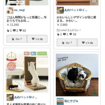
na_nagi
あめ/ペット🐶インテリア🪑
ごはん時間がもっと快適に𓂃🫧
かわいらしいデザインが目に留
おうちでもお出
...
まる。 かわい
...
￥
11,040
￥
2,980
cattail
さんのコレ！
1
2
60
1
1
39
コレ
いいね
コレ
いいね
あめ/ペット🐶インテリア🪑
塩むすび🍙
爪とぎ場所を部屋の中に作りた