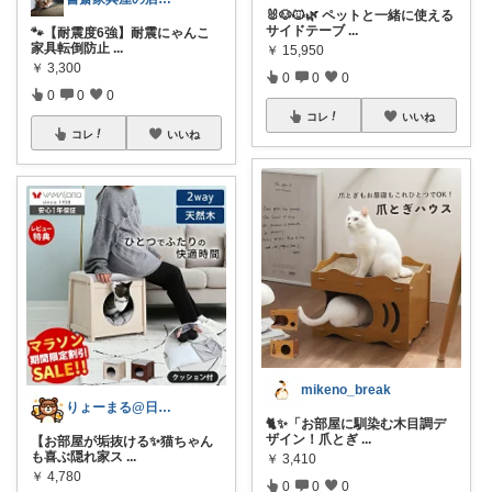
🐰🐶🐱🌿 ペットと一緒に使える
サイドテーブ
...
🐾【耐震度6強】耐震にゃんこ
家具転倒防止
...
￥
15,950
￥
3,300
0
0
0
0
0
0
コレ
いいね
コレ
いいね
mikeno_break
りょーまる@日用品×ファッション
🐈✨「お部屋に馴染む木目調デ
ザイン！爪とぎ
...
【お部屋が垢抜ける✨猫ちゃん
も喜ぶ隠れ家ス
...
￥
3,410
￥
4,780
0
0
0