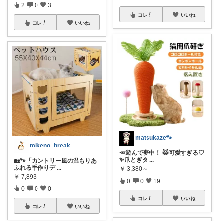
2
0
3
コレ
いいね
コレ
いいね
matsukaze🐾
mikeno_break
🥕遊んで夢中！ 🐱可愛すぎる♡
✨爪とぎタ
...
🏡🐾「カントリー風の温もりあ
ふれる手作りデ
...
￥
3,380～
￥
7,893
0
0
19
0
0
0
コレ
いいね
コレ
いいね