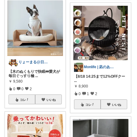
りょーまる@日用品×ファッション
Monlife | 凪のある暮らし
【木のぬくもりで快眠💤愛犬が
毎日ぐっすり極
...
【8/18 14:25まで12%OFFクー
...
￥
9,580
￥
8,900
0
0
2
0
1
2
コレ
いいね
コレ
いいね