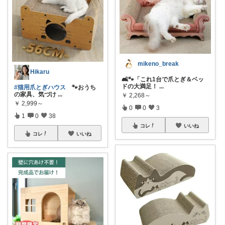
mikeno_break
Hikaru
🛋️🐾「これ1台で爪とぎ＆ベッ
ドの大満足！
...
#猫用爪とぎハウス
🐾おうち
の家具、気づけ
...
￥
2,268～
￥
2,999～
0
0
3
1
0
38
コレ
いいね
コレ
いいね