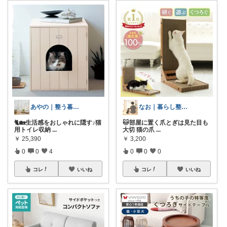
あやの｜整う暮らしROOM
なお｜暮らし整えROOM｜犬もいます🐕
🐈🏡生活感をおしゃれに隠す♪猫
🐱部屋に置く爪とぎは見た目も
用トイレ収納
...
大切 猫の爪
...
￥
25,390
￥
3,200
0
0
4
0
0
0
コレ
いいね
コレ
いいね