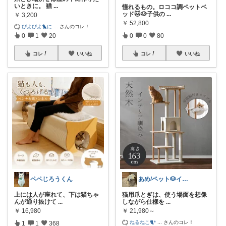
いときに。 猫
...
憧れるもの。ロココ調ペットベ
ッド🐱🐶子供の
...
￥
3,200
￥
52,800
ぴよぴよ🐤に
...
さんのコレ！
0
1
20
0
0
80
コレ
いいね
コレ
いいね
ペペじろうくん
あめ/ペット🐶インテリア🪑
上には人が座れて、下は猫ちゃ
猫用爪とぎは、使う場面を想像
んが通り抜けて
...
しながら仕様を
...
￥
16,980
￥
21,980～
ねるねこ🐈*
...
さんのコレ！
1
1
368