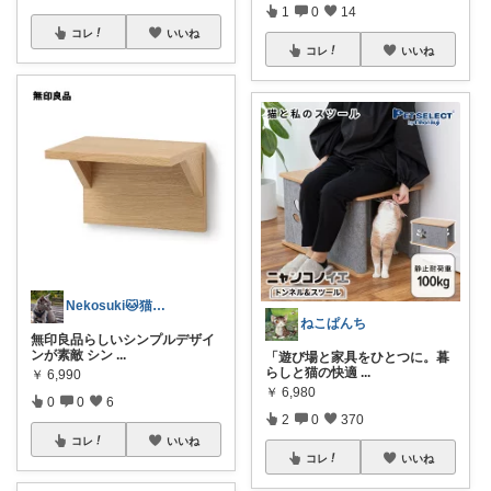
1
0
14
コレ
いいね
コレ
いいね
Nekosuki🐱猫好きのへや
ねこぱんち
無印良品らしいシンプルデザイ
ンが素敵 シン
...
「遊び場と家具をひとつに。暮
らしと猫の快適
...
￥
6,990
￥
6,980
0
0
6
2
0
370
コレ
いいね
コレ
いいね