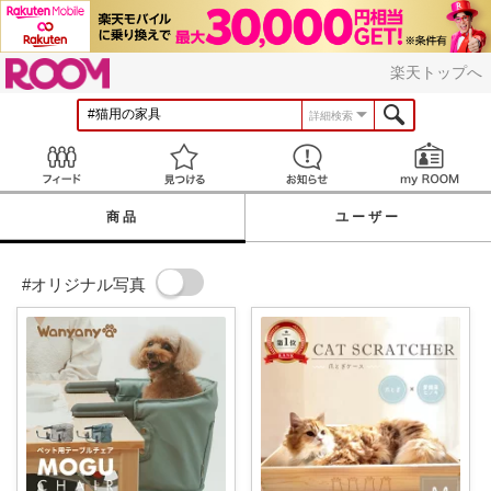
ROOM
楽天トップへ
詳細検索
Feed
見つける
お知らせ
商品
ユーザー
#オリジナル写真