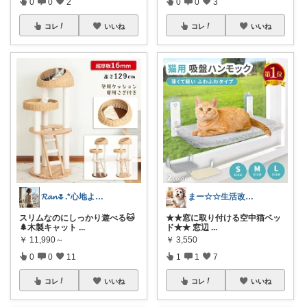
0
0
2
0
0
3
コレ
いいね
コレ
いいね
𝓡𝓪𝓷🌷.*心地よい空間
まー☆☆生活改善お探し人
スリムなのにしっかり遊べる🐱
★★窓に取り付ける空中猫ベッ
🌲木製キャット
...
ド★★ 窓辺
...
￥
11,990～
￥
3,550
0
0
11
1
1
7
コレ
いいね
コレ
いいね