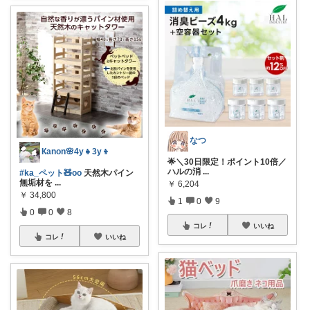
なつ
Кanon🌸4y👧3y👦
🌟＼30日限定！ポイント10倍／
ハルの消
...
#ka_ペット🧸oo
天然木パイン
無垢材を
...
￥
6,204
￥
34,800
1
0
9
0
0
8
コレ
いいね
コレ
いいね