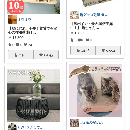
猫グッズ厳選 🐈 にゃん具市場 🌈
ミウミウ
【🎯ポイント最大10倍実施
中！】 猫ちゃん
...
【壁に穴あけ不要！賃貸でも安
心の猫用壁掛け
...
￥
1,780
￥
17,800
0
0
8
0
0
34
コレ
いいね
コレ
いいね
Lila𓃠˖࣪⊹猫のお気に入りの愛用品
たき |ラクして心地いい暮らしワザ