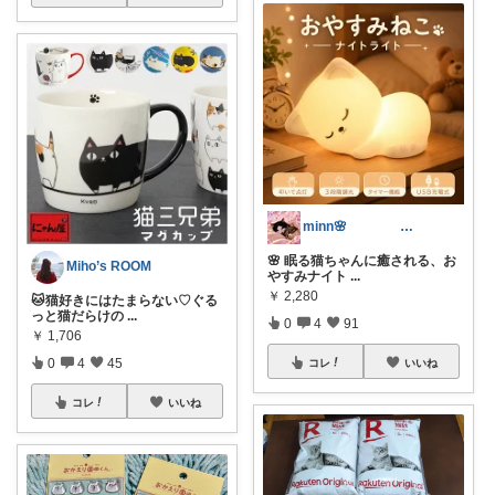
minn🌸 358
🌸 眠る猫ちゃんに癒される、お
Miho’s ROOM
やすみナイト
...
￥
2,280
🐱猫好きにはたまらない♡ぐる
っと猫だらけの
...
0
4
91
￥
1,706
0
4
45
コレ
いいね
コレ
いいね