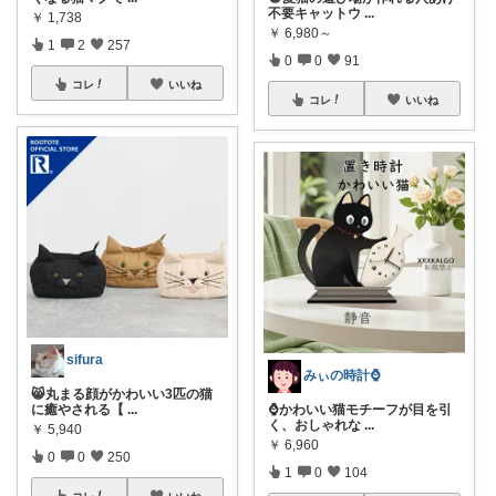
不要キャットウ
...
￥
1,738
￥
6,980～
1
2
257
0
0
91
コレ
いいね
コレ
いいね
sifura
みぃの時計⌚
😸丸まる顔がかわいい3匹の猫
に癒やされる【
...
⌚かわいい猫モチーフが目を引
く、おしゃれな
...
￥
5,940
￥
6,960
0
0
250
1
0
104
コレ
いいね