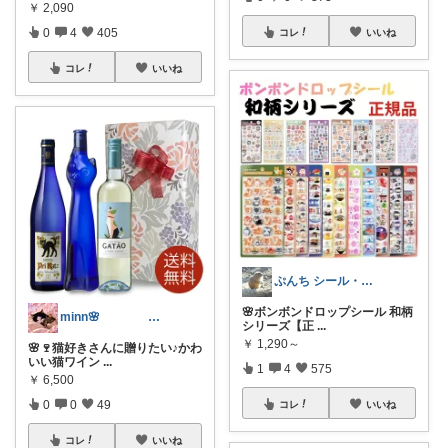
￥
2,090
0
4
405
コレ
いいね
コレ
いいね
ぷんち シール・ファンシー雑貨多め
🌸ボンボンドロップシール 和柄
minn🌸 358
シリーズ【正
...
￥
1,290～
🌸🍷猫好きさんに贈りたい♪かわ
いい猫ワイン
...
1
4
575
￥
6,500
0
0
49
コレ
いいね
コレ
いいね