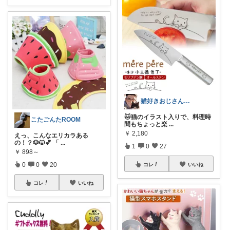
猫好きおじさんのインテリア雑貨
🐱猫のイラスト入りで、料理時
こたごんたROOM
間もちょっと楽
...
￥
2,180
えっ、こんなエリカラある
の！？🐶🐱💕 「
...
1
0
27
￥
898～
0
0
20
コレ
いいね
コレ
いいね