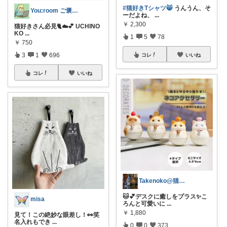
#猫好きTシャツ😸
うんうん、そ
You:room ご褒美スイーツ🧁
ーだよね、
...
￥
2,300
猫好きさん必見🐈☁️💕 UCHINO
KO
...
1
5
78
￥
750
3
1
696
コレ
いいね
コレ
いいね
Takenoko@猫関連グッズ中心です！
🐱💕デスクに癒しをプラス✨こ
misa
ろんと可愛いに
...
￥
1,880
見て！この絶妙な眼差し！👀笑
名入れもでき
...
0
0
373