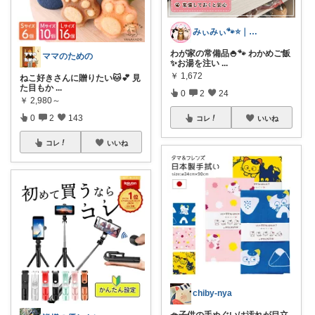
みぃみぃ🐾⭐｜猫と暮らすROOM
わが家の常備品🍚🐾 わかめご飯
ママのための
✨お湯を注い
...
￥
1,672
ねこ好きさんに贈りたい🐱💕 見
た目もか
...
0
2
24
￥
2,980～
0
2
143
コレ
いいね
コレ
いいね
chiby-nya
🧺子供の手ぬぐいは汚れが目立