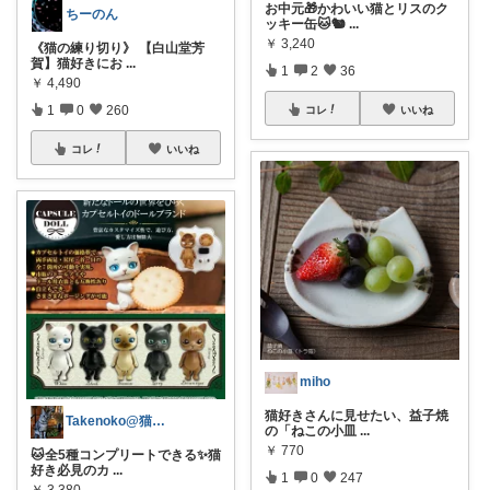
お中元🎁かわいい猫とリスのク
ちーのん
ッキー缶🐱🐿️
...
￥
3,240
《猫の練り切り》 【白山堂芳
賀】猫好きにお
...
1
2
36
￥
4,490
1
0
260
コレ
いいね
コレ
いいね
miho
猫好きさんに見せたい、益子焼
Takenoko@猫関連グッズ中心です！
の「ねこの小皿
...
￥
770
🐱全5種コンプリートできる✨猫
好き必見のカ
...
1
0
247
￥
3,380