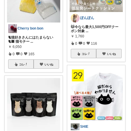
ぽんぽん
🐱今なら最大1,500円OFFクー
Cherry bon bon
ポン対象
...
￥
1,760
🐈猫好きさんにはたまらない
🐈‍⬛ 猫モチー
...
0
0
116
￥
6,050
0
0
165
コレ
いいね
コレ
いいね
SHIE