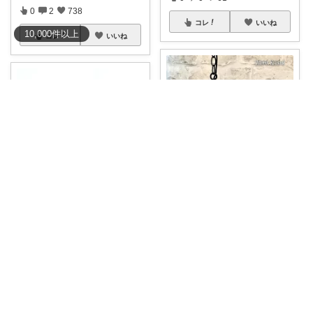
0
2
738
コレ
いいね
10,000
件
以上
コレ
いいね
むんめる🐈‍⬛猫と快適ライフ🐈朝コレ
uni-uni
✾ 路地裏のトリクシー 猫ステン
ドグラスラ
...
ころんとしたマヌルネコの形が
￥
33,770
とにかくかわい
...
￥
1,000
5
4
979
0
3
31
コレ
いいね
コレ
いいね