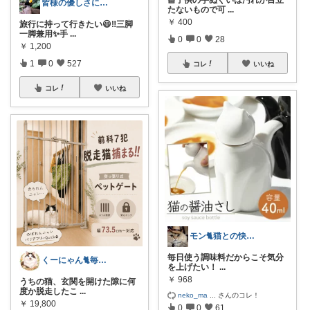
皆様の優しさに感謝です✨happyミルク
たないもので可
...
￥
400
旅行に持って行きたい😃‼️三脚
一脚兼用✨手
...
0
0
28
￥
1,200
1
0
527
コレ
いいね
コレ
いいね
モン🐈猫との快適な暮らし
毎日使う調味料だからこそ気分
くーにゃん🐈️毎日感謝😊🙏
を上げたい！
...
￥
968
うちの猫、玄関を開けた隙に何
度か脱走したこ
...
neko_ma
...
さんのコレ！
￥
19,800
0
0
61