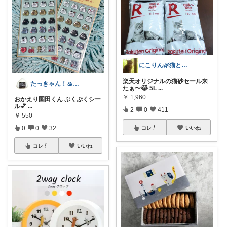
にこりん🌿猫と暮らす主婦のROOM😹
楽天オリジナルの猫砂セール来
たっきゃん！🍙日陰で休憩してね🍉
たぁ〜😹 5L
...
￥
1,960
おかえり園田くん ぷくぷくシー
ル💕
...
2
0
411
￥
550
0
0
32
コレ
いいね
コレ
いいね