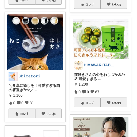
コレ
いいね
HIMAWARI TABLE🌼
猫好きさんの心をわしづかみ🐾
𝚂𝚑𝚒𝚛𝚊𝚝𝚘𝚛𝚒
💕 可愛すぎる
...
￥
1,200
＼食卓に癒しを！可愛すぎる猫
の箸置き🐾✨／
...
0
0
67
￥
1,100
0
0
81
コレ
いいね
コレ
いいね