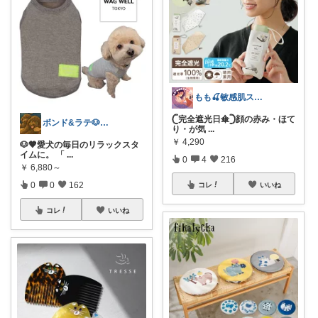
もも🍒敏感肌スキンケア⌇猫ちゃんと一緒
‎𓊆完全遮光日傘‎𓊇顔の赤み・ほて
ボンド&ラテ🐶経由購入感謝です🙇
り・が気
...
￥
4,290
🐶🤎愛犬の毎日のリラックスタ
イムに。 「
...
0
4
216
￥
6,880～
0
0
162
コレ
いいね
コレ
いいね