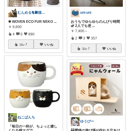
むんめる🐈‍⬛猫と快適ライフ🐈朝コレ
uni-uni
✾ WOVEN ECO FUR NEKO
...
おうちでゆらゆらのんびり時間
🌿 2人でも使
...
￥
6,600
￥
7,400～
4
0
890
2
3
357
コレ
いいね
コレ
いいね
ねこぱんち
ゆうぴー
「毎日の一杯が、ちょっと嬉し
くなる猫マグで
...
😺愛猫の遊び場が作れる穴あけ