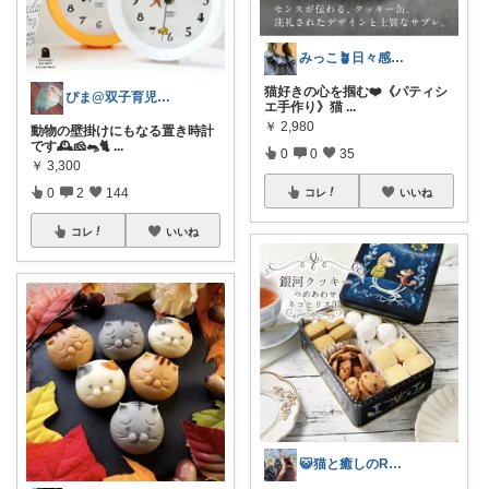
みっこ🪴日々感謝🌷いいね上限🙏
猫好きの心を掴む❤️《パティシ
ぴま@双子育児と暮らし🍒
エ手作り》猫
...
￥
2,980
動物の壁掛けにもなる置き時計
です🕰️🧀🐀🐈
...
0
0
35
￥
3,300
0
2
144
コレ
いいね
コレ
いいね
😺猫と癒しのRoom😺