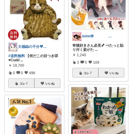
minn🌸 358
🌸猫好きさん必見💕 ぺたっと貼
大福🐹の子分💜ありがとうございます
り付く姿がた
...
￥
1,240
#送料無料
【何だこの目つき🤣
♥️Cudd
...
3
5
109
￥
18,700
0
0
496
コレ
いいね
コレ
いいね