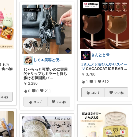
きんとと💜
しぐ🌷美容と便利な小物🍀
類 もち
#きんととꕥひんやりスイー
に 食べ物
ツ
CACAOCAT ICE BAR
...
じゃらっと可愛いのに実用
的✨リップもミラーも持ち
￥
3,780
歩ける韓国風バ
...
1
1
612
￥
2,280
0
0
211
コレ
いいね
いいね
コレ
いいね