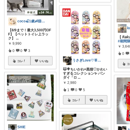
coco🍒1歳👶🏻5歳🐈
𝗄
【8/9まで！最大3,500円OF
F】【ペットトイレ上ラッ
【 𝘙𝘢𝘬𝘶
ク】
...
#期間
￥
9,990
￥
3,64
0
0
3
0
うさぎLove♡🐰みーちゃん🐰
コレ
いいね
コ
🐱🍭ちいかわ×黒猫♡かわい
すぎるコレクション✨ バン
ダイ「ロ
...
￥
2,980
1
0
5
コレ
いいね
SHIE