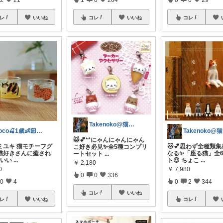
レ
いいね
コレ
いいね
コレ
Takenoko@猫関連グッズ中心です！
coco🍒1歳👶🏻5歳🐈
T
🐱💕**にゃんにゃんにゃん
ミユキ 猫モチーフグ
🐱💕思わず全種類
こ好き必見✨全5種コンプリ
猫好きさんに癒され
なる✨「座る猫」全
ートセット
...
わいい
...
ト😍 ちょこ
...
￥
2,180
0
￥
7,980
0
0
336
0
4
0
2
344
コレ
いいね
レ
いいね
コレ