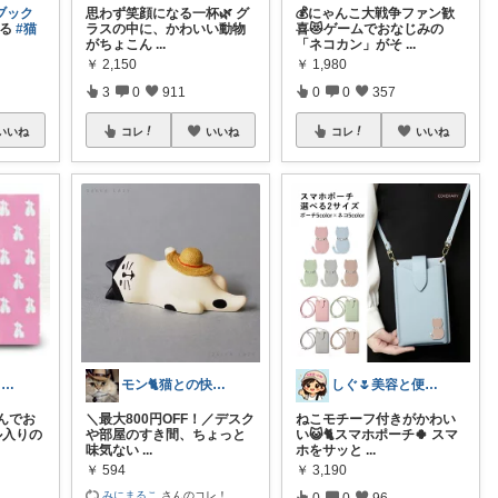
ブック
思わず笑顔になる一杯🌿 グ
💰にゃんこ大戦争ファン歓
える
#猫
ラスの中に、かわいい動物
喜😻ゲームでおなじみの
がちょこん
...
「ネコカン」がそ
...
￥
2,150
￥
1,980
3
0
911
0
0
357
いいね
コレ
いいね
コレ
いいね
時雨店長 | ネコのいる暮らし
モン🐈猫との快適な暮らし
しぐ🌷美容と便利な小物🍀
んでお
＼最大800円OFF！／デスク
ねこモチーフ付きがかわい
ル入りの
や部屋のすき間、ちょっと
い😺🐈スマホポーチ🍀 スマ
味気ない
...
ホをサッと
...
￥
594
￥
3,190
みにまるこ
さんのコレ！
0
0
96