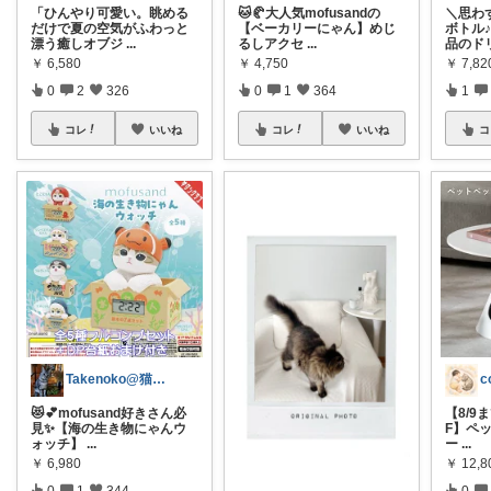
「ひんやり可愛い。眺める
🐱🥐大人気mofusandの
＼思わ
だけで夏の空気がふわっと
【ベーカリーにゃん】めじ
ボトル
漂う癒しオブジ
...
るしアクセ
...
品のド
￥
6,580
￥
4,750
￥
7,82
0
2
326
0
1
364
1
コレ
いいね
コレ
いいね
コ
Takenoko@猫関連グッズ中心です！
😻💕mofusand好きさん必
【8/9
見✨【海の生き物にゃんウ
F】ペ
ォッチ】
...
ー
...
￥
6,980
￥
12,8
0
1
344
0