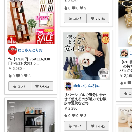
￥
3,980
0
0
9
コレ
いいね
ねこさんとりお🐾猫用品＋主の生活用品
🐾【7,920円→SALE6,930
【P10
円〜8/11(火)01:5
...
ーの持
￥
6,930～
バッグ
￥
2,16
0
0
3
0
🍰食いしん坊ねっこ🍩毎日タロット占い
コレ
いいね
コ
リバーシブルで気分に合わ
せて使えるのが魅力でお散
歩や通院など毎
...
￥
2,280
0
0
3
コレ
いいね