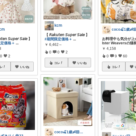
𝗄𝖼𝗆
𝖼𝗆
【 𝘙𝘢𝘬𝘶𝘵𝘦𝘯 𝘚𝘶𝘱𝘦𝘳 𝘚𝘢𝘭𝘦 】
𝘵𝘦𝘯 𝘚𝘶𝘱𝘦𝘳 𝘚𝘢𝘭𝘦 】
お料理中も気分が上が
#期間限定価格＋
...
限定価格＋
...
lster Weaversの
￥
6,462～
8
￥
4,158
0
0
2
0
2
0
9
60
コレ
いいね
レ
いいね
コレ
coco🍒1歳👶🏻5歳🐈