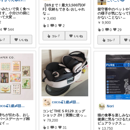
みずきりん😄23・24日お買い上げ感謝
こいこい🐱
【8/9まで！最大3,500円OF
いみたいで良く食べ
留守番中のペットや
F】収納もできる♪おしゃれ
ます。小分けの袋に
の様子が気になって
な
...
いて大変
...
かないことない
...
￥
3,490
2
￥
9,900
0
0
2
4
544
0
0
29
コレ
いいね
レ
いいね
コレ
coco🍒1歳👶🏻5歳🐈
coco🍒1歳👶🏻5歳🐈
Nori
コンビ THE S R129 エッグ
持ちが伝わる、おし
猫の食事を楽しみな
ショック ZH｜実際に使っ
...
バースデーカード💌
健康に気をつけるた
￥
79,200
なイ
...
ピュアラックス
...
0
0
31
￥
13,750