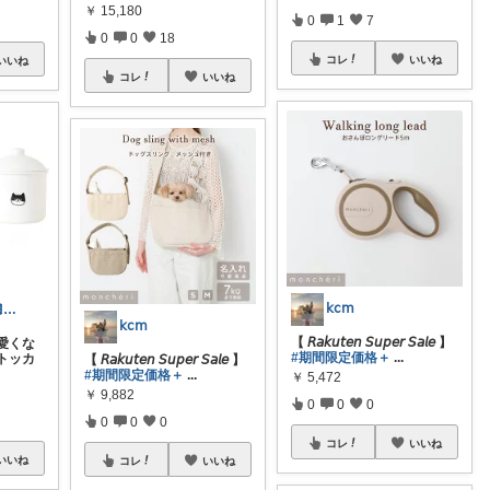
￥
15,180
0
1
7
0
0
18
コレ
いいね
いいね
コレ
いいね
𝗄𝖼𝗆
coco🍒1歳👶🏻5歳🐈
𝗄𝖼𝗆
【 𝘙𝘢𝘬𝘶𝘵𝘦𝘯 𝘚𝘶𝘱𝘦𝘳 𝘚𝘢𝘭𝘦 】
愛くな
#期間限定価格＋
...
トッカ
【 𝘙𝘢𝘬𝘶𝘵𝘦𝘯 𝘚𝘶𝘱𝘦𝘳 𝘚𝘢𝘭𝘦 】
#期間限定価格＋
...
￥
5,472
￥
9,882
0
0
0
0
0
0
コレ
いいね
いいね
コレ
いいね