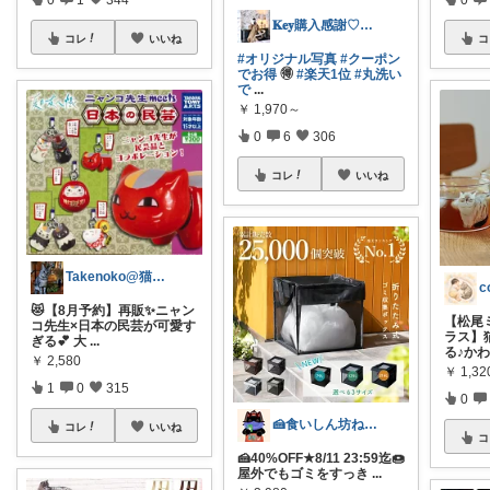
𝐊𝐞𝐲購入感謝♡オリ写と経由品のみ
コレ
いいね
コ
#オリジナル写真
#クーポン
でお得
🉐
#楽天1位
#丸洗い
で
...
￥
1,970～
0
6
306
コレ
いいね
Takenoko@猫関連グッズ中心です！
😻【8月予約】再販✨ニャン
【松尾
コ先生×日本の民芸が可愛す
ラス】
ぎる💕 大
...
る♪か
￥
2,580
￥
1,32
1
0
315
0
🍰食いしん坊ねっこ🍩毎日タロット占い
コレ
いいね
コ
🍰40%OFF★8/11 23:59迄🍩
屋外でもゴミをすっき
...