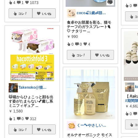
4
1
1073
0
coco🍒1歳👶🏻5歳🐈
コレ
いいね
コ
食卓やお部屋を彩る、猫モ
チーフのガラスプレート🐈
🤍 ナタリー
...
￥
990
0
0
4
コレ
いいね
𝗄
Takenoko@猫関連グッズ中心です！
【 𝘙𝘢𝘬𝘶
🐱箱からひょこっと顔を出
#期間
す姿がたまらない💕癒し系
ミニフィギュア
...
￥
4,66
￥
1,580
0
1
0
312
くー🐾やさしいものと健やか暮らし☕️
コ
コレ
いいね
オルナオーガニック モイス