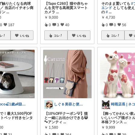
ず触りたくなる肉球
【Tapo C260】猫や赤ちゃ
そのまま置いても
#
♪／ 当店のイチオシ商
んを見守る高画質スマート
エンド
としても使
リン
...
カメラ
...
の
#
...
0
￥
9,000
￥
4,730
0
187
0
3
40
0
0
56
レ
いいね
コレ
いいね
コレ
coco🍒1歳👶🏻5歳🐈
しぐ🌷美容と便利な小物🍀
まで！最大3,500円OF
【10%OFFクーポン💡】猫
【飾ってかわいい飲
ットベッド付きセンタ
と一緒にお出かけできる😺
いしい♪ペア猫ボト
🐾アンティ
...
本格フランス
...
00
￥
1,580
￥
9,999
2
21
1
0
264
0
0
29