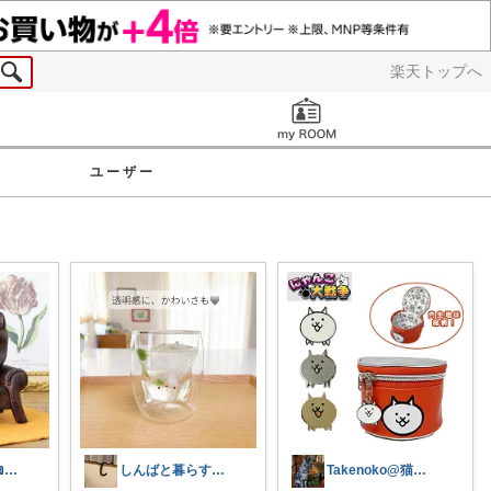
楽天トップへ
お知らせ
ユーザー
かなめ＠読書📖防災⛑️note再開📒
しんばと暮らす日々
Takenoko@猫関連グッズ中心です！