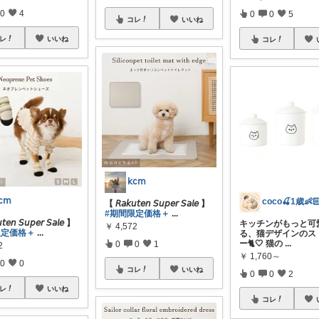
0
4
0
0
5
コレ
いいね
レ
いいね
コレ
𝗄𝖼𝗆
𝖼𝗆
【 𝘙𝘢𝘬𝘶𝘵𝘦𝘯 𝘚𝘶𝘱𝘦𝘳 𝘚𝘢𝘭𝘦 】
#期間限定価格＋
...
𝘵𝘦𝘯 𝘚𝘶𝘱𝘦𝘳 𝘚𝘢𝘭𝘦 】
キッチンがもっと可
￥
4,572
限定価格＋
...
る、猫デザインのス
ー🐈🤍 猫の
...
0
0
1
2
￥
1,760～
0
0
コレ
いいね
0
0
2
レ
いいね
コレ