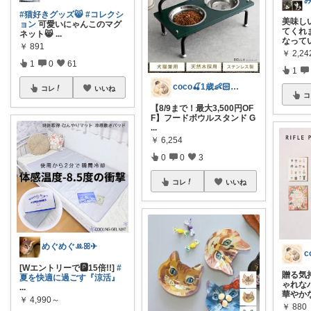
#猫好きグッズ😸
#コレクシ
美味し
ョン
可愛いにゃんこのマグ
てくれ
ネット😸
...
なって
￥
891
￥
2,24
1
0
61
1
coco🍒1歳👶🏻5歳🐈
コレ
いいね
コ
【8/9まで！最大3,500円OF
F】フードボウルスタンド G
...
￥
6,254
0
0
3
コレ
いいね
めぐめぐꔛꕤ✈︎
[Wエントリーで🅿︎15倍!!]
#
贈る気
夏を快適に過ごす『涼活』
ゃれな
...
華やか
￥
4,990～
￥
880