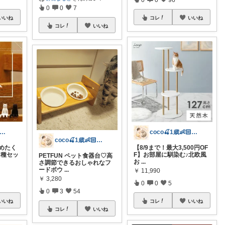
0
0
7
いいね
コレ
いいね
コレ
いいね
akenoko@猫関連グッズ中心です！
coco🍒1歳👶🏻5歳🐈
coco🍒1歳👶🏻5歳🐈
集めたく
【8/9まで！最大3,500円OF
6種セッ
F】お部屋に馴染む♪北欧風
PETFUN ペット食器台♡高
お
...
さ調節できるおしゃれなフ
ードボウ
...
￥
11,990
￥
3,280
0
0
5
0
3
54
いいね
コレ
いいね
コレ
いいね