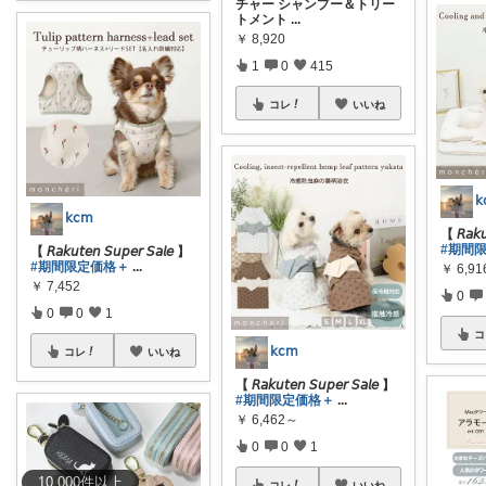
チャー シャンプー＆トリー
トメント
...
￥
8,920
1
0
415
コレ
いいね
𝗄
𝗄𝖼𝗆
【 𝘙𝘢𝘬𝘶
#期間
【 𝘙𝘢𝘬𝘶𝘵𝘦𝘯 𝘚𝘶𝘱𝘦𝘳 𝘚𝘢𝘭𝘦 】
#期間限定価格＋
...
￥
6,91
￥
7,452
0
0
0
1
コ
𝗄𝖼𝗆
コレ
いいね
【 𝘙𝘢𝘬𝘶𝘵𝘦𝘯 𝘚𝘶𝘱𝘦𝘳 𝘚𝘢𝘭𝘦 】
#期間限定価格＋
...
￥
6,462～
0
0
1
10,000
件
以上
コレ
いいね