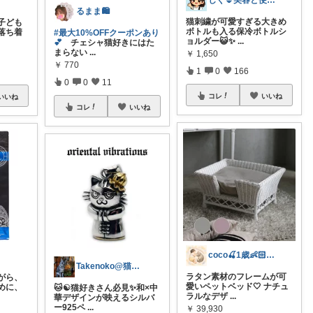
しぐ🌷美容と便利な小物🍀
るまま🛍️
猫刺繍が可愛すぎる大きめ
子ども
ボトルも入る保冷ボトルシ
落ち着
#最大10%OFFクーポンあり
ョルダー😺✨
...
💕
チェシャ猫好きにはた
まらない
...
￥
1,650
￥
770
1
0
166
0
0
11
コレ
いいね
いいね
コレ
いいね
coco🍒1歳👶🏻5歳🐈
Takenoko@猫関連グッズ中心です！
ラタン素材のフレームが可
がら、
愛いペットベッド🤍 ナチュ
めに、
🐱☯️猫好きさん必見✨和×中
ラルなデザ
...
華デザインが映えるシルバ
ー925ペ
...
￥
39,930