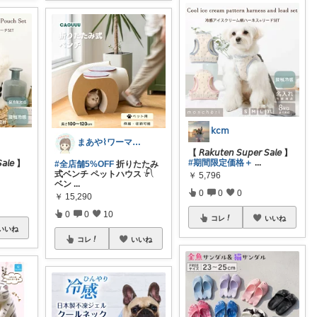
𝗄𝖼𝗆
まあや⌇ワーママの暮らしとインテリア𓍯
【 𝘙𝘢𝘬𝘶𝘵𝘦𝘯 𝘚𝘶𝘱𝘦𝘳 𝘚𝘢𝘭𝘦 】
#期間限定価格＋
...
𝘚𝘢𝘭𝘦 】
#全店舗5%OFF
折りたたみ
式ベンチ ペットハウス 𓍯
￥
5,796
ベン
...
0
0
0
￥
15,290
0
0
10
コレ
いいね
いいね
コレ
いいね