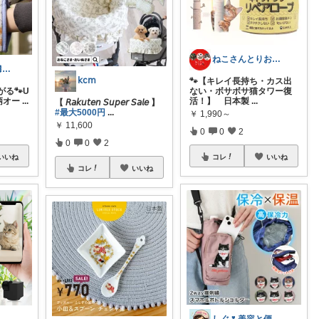
ねこさんとりお🐾猫用品＋主の生活用品
coco🍒1歳👶🏻5歳🐈
𝗄𝖼𝗆
🐾【キレイ長持ち・カス出
る🐾U
ない・ボサボサ猫タワー復
猫柄オー
...
活！】 日本製
...
【 𝘙𝘢𝘬𝘶𝘵𝘦𝘯 𝘚𝘶𝘱𝘦𝘳 𝘚𝘢𝘭𝘦 】
#最大5000円
...
￥
1,990～
￥
11,600
0
0
2
0
0
2
いいね
コレ
いいね
コレ
いいね