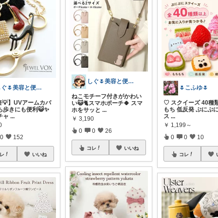
しぐ🌷美容と便利な小物🍀
しぐ🌷美容と便利な小物🍀
🌷こふゆ🌷
ねこモチーフ付きがかわい
倍💡】UVアームカバ
♡ スクイーズ 40種
い😺🐈スマホポーチ🍀 スマ
ち歩きにも便利😺✨
もち 低反発 ぷにぷ
ホをサッと
...
チャ
...
ス
...
￥
3,190
0
￥
1,199～
0
0
26
0
152
0
0
10
コレ
いいね
レ
いいね
コレ