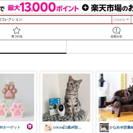
詳細検索
見つける
BMターゲット
coco🍒1歳👶🏻5歳🐈