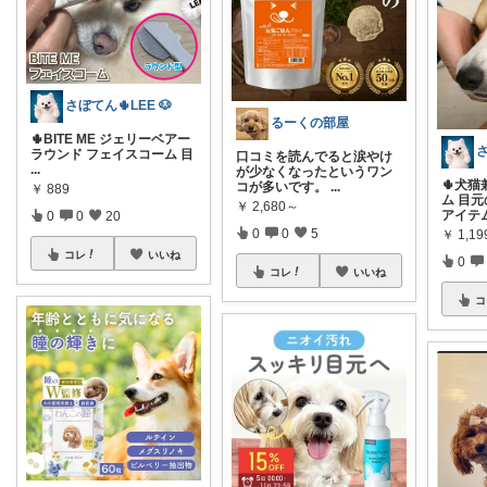
さぼてん🌵LEE 🐶
るーくの部屋
🌵BITE ME ジェリーベアー
さ
ラウンド フェイスコーム 目
口コミを読んでると涙やけ
...
が少なくなったというワン
🌵犬
コが多いです。
...
￥
889
ム 目
￥
2,680～
アイテ
0
0
20
0
0
5
￥
1,19
コレ
いいね
0
コレ
いいね
コ