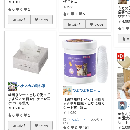
ぜてま
...
￥
1,188
￥
638
うちの
0
0
1
必要‼
0
1
5
やすく
コレ
いいね
￥
4,9
コレ
いいね
1
コ
ハナスカの隠れ家
ぴよぴよ🐤にゃんにゃん🐾カニ金魚
歯磨きシートとして使って
ます🦷🪥✨ 目やにケアや耳
【送料無料】ペット用指サ
ケアにも使え
...
ック型耳掃除・目やに取り
シート🌸 【5
...
￥
1,210～
￥
1,080～
🍀色
0
0
1
🍀 愛
シンたん♪・・
...
さんのコ
し！ト
レ！
コレ
いいね
￥
1,69
0
0
101