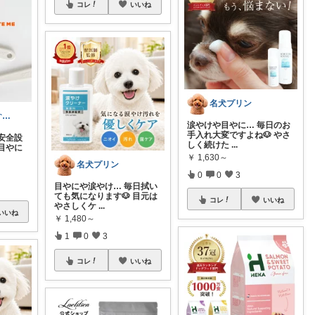
コレ
いいね
名犬プリン
tomo* ROOM(ᵔᴥᵔ)♪
涙やけや目やに… 毎日のお
手入れ大変ですよね🐶 やさ
安全設
しく続けた
...
目やに
￥
1,630～
名犬プリン
0
0
3
目やにや涙やけ… 毎日拭い
ても気になります🐶 目元は
コレ
いいね
やさしくケ
...
いいね
￥
1,480～
1
0
3
コレ
いいね