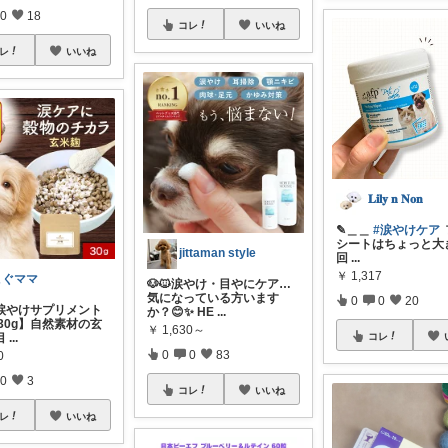
0
18
コレ
いいね
レ
いいね
𝐋𝐢𝐥𝐲 𝐧 𝐍𝐨𝐧
✎︎＿＿
#涙やけケア
シートはちょっと大
jittaman style
回
...
￥
1,317
こぐママ
🐶🐱涙やけ・目やにケア…
気になっている方います
0
0
20
涙やけサプリメント
か？😊✨ HE
...
30g】自然素材の玄
￥
1,630～
コレ
目
...
0
0
83
0
0
3
コレ
いいね
レ
いいね