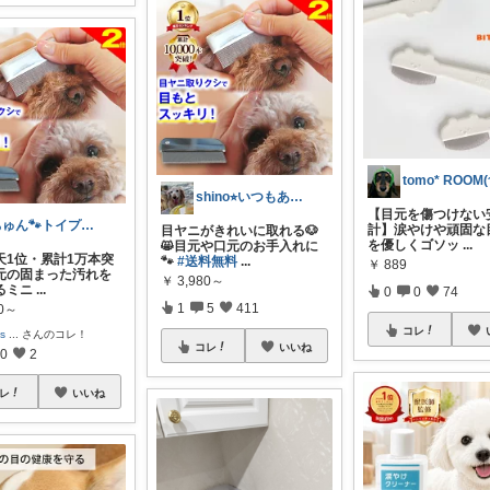
shino⭐︎いつもありがとう🐶🐾
【目元を傷つけない
ちゅん🐾トイプーと暮らす部屋
計】涙やけや頑固な
目ヤニがきれいに取れる🐶
を優しくゴソッ
...
😸目元や口元のお手入れに
天1位・累計1万本突
🐾
#送料無料
...
￥
889
元の固まった汚れを
￥
3,980～
るミニ
...
0
0
74
1
5
411
80～
コレ
's
...
さんのコレ！
コレ
いいね
0
2
レ
いいね