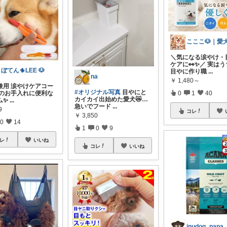
＼気になる涙やけ・
ケアに👀✨／ 実は
ぼてん🌵LEE 🐶
目やに作り職
...
na
￥
1,480～
猫兼用 涙やけケアコー
#オリジナル写真
目やにと
元のお手入れに便利な
0
1
40
カイカイ出始めた愛犬😿…
ム✨
...
急いでフード
...
9
コレ
￥
3,850
0
14
1
0
9
レ
いいね
コレ
いいね
inudog_papa