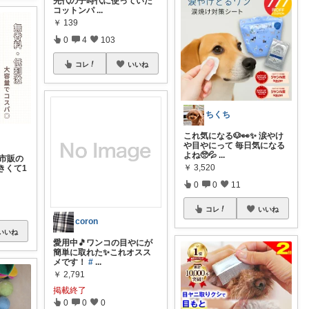
先代の子時代に使っていた
コットンパ
...
￥
139
0
4
103
コレ
いいね
ちくち
これ気になる🐶👀✨ 涙やけ
や目やにって 毎日気になる
よね🥺💦
...
⁡ 市販の
￥
3,520
きくて1
0
0
11
コレ
いいね
coron
いいね
愛用中🎵ワンコの目やにが
簡単に取れた✨これオスス
メです！
#
...
￥
2,791
掲載終了
0
0
0