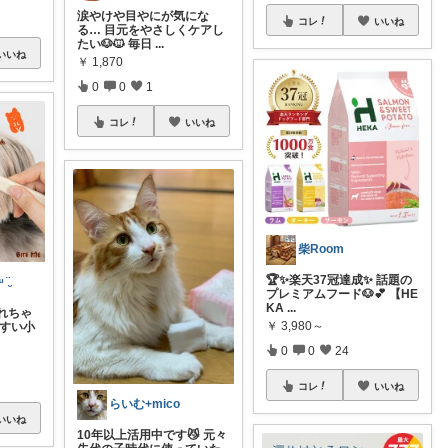
涙やけや目やにが気にな
コレ
いいね
る… 目元をやさしくケアし
たい🐶🐱 毎日
...
いいね
￥
1,870
0
0
1
コレ
いいね
柴Room
🏆✨楽天37冠達成✨ 話題の
 ¨̮
プレミアムフード🐶💕 【HE
KA
...
れちゃ
￥
3,980～
やすい小
0
0
24
コレ
いいね
らいむ+mico
いいね
10年以上活用中です😼 元々