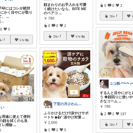
顔まわりのお手入れを可愛
0
0
2
子🐶にはコレが絶対
く続けたいなら、BITE ME
️とにかく目やにが取り
のベアコ
...
コレ
て、
...
￥
790
80～
0
0
2
0
5
コレ
いいね
レ
いいね
ココ🧸ᵕ̈*ᵗᑋᵃᐢᵏ ᵞᵒᵘ
するんと目やにがと
う ◈顔回りに使い
さなコーム
...
下弦の月@わんにゃん日和
￥
790
まい
ふりかけるだけ‼️涙やけサポ
2
2
197
んな用途に使えて便利
ート✨ ◾︎👍′′ 涙やけ対策
...
犬の顔を拭くのも良
￥
2,000
コレ
イレ掃除
...
1
2
5
0