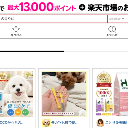
詳細検索
見つける
COCO@うちの犬を喜ばせたい♪
モカ🐾お得で便利💛犬とのおうち時間