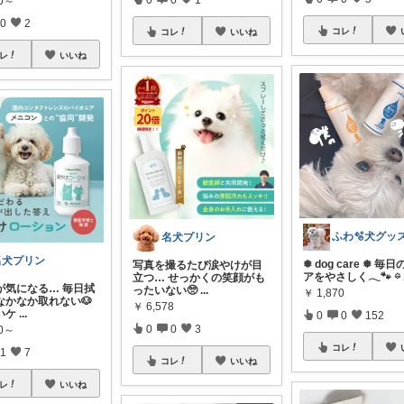
00～
0
2
コレ
コレ
いいね
レ
いいね
名犬プリン
名犬プリン
❅ dog care ❅ 毎
写真を撮るたび涙やけが目
アをやさしく𓂃🐾 𖡼
立つ… せっかくの笑顔がも
が気になる… 毎日拭
ったいない🥺
...
￥
1,870
なかなか取れない🐶
￥
6,578
いケ
...
0
0
152
0
0
3
90～
コレ
1
7
コレ
いいね
レ
いいね