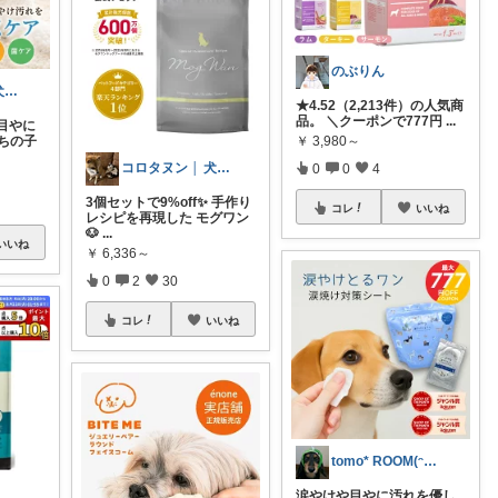
のぶりん
こここ🐶｜愛犬おすすめ便利グッズ
★4.52（2,213件）の人気商
品。 ＼クーポンで777円
...
目やに
￥
3,980～
うちの子
コロタヌン │ 犬猫アイテム
0
0
4
3個セットで9%off✨ 手作り
コレ
いいね
レシピを再現した モグワン
🐶
...
いいね
￥
6,336～
0
2
30
コレ
いいね
tomo* ROOM(ᵔᴥᵔ)♪
涙やけや目やに汚れを優し