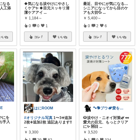
になる
🍀気になる涙やけにやさし
最近、目やにが気になる…
 人工添
くケア✨ 🍀目元スッキリ清
シニアになってから目のケ
潔ケアアイ
...
アも大切💦
...
￥
1,184～
￥
5,400～
0
0
1
0
2
6
いいね
コレ
いいね
コレ
いいね
SE
🐾🐕️プウ🏕️愛を込めて🐕️♥️
はにROOM
やにを
🐶涙やけ・ニオイ対策🌿 👀
#オリジナル写真
1〜3➕追加
お手入
愛犬の目元、もっとクリア
2枚➕追加2枚 追記あります‼️
に✨ 🆘目
...
...
￥
3,520
￥
3,300
1
0
334
1
29
82