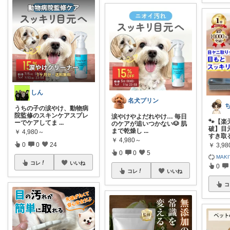
しん
名犬プリン
うちの子の涙やけ、動物病
院監修のスキンケアスプレ
涙やけやよだれやけ… 毎日
🐾【楽
ーでケアしてま
...
のケアが追いつかない🐶 肌
破】目
まで乾燥し
...
￥
4,980～
すき取
￥
4,980～
0
0
24
￥
3,9
0
0
5
MAKI
コレ
いいね
0
コレ
いいね
コ