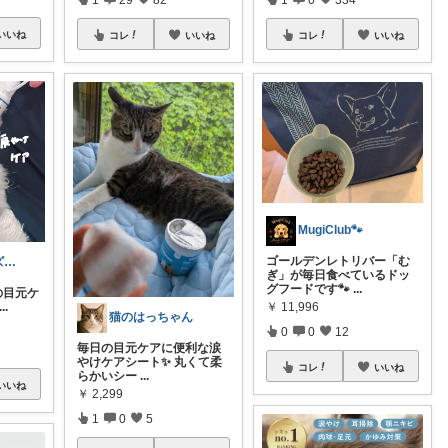
いいね
コレ
いいね
コレ
いいね
MugiClub🐾
ゴールデンレトリバー「む
ふわ🫧犬グッズ┊育児┊美容
ぎ」が毎日食べているドッ
グフードです🐾
...
日の目元ケ
￥
11,996
...
猫のはっちゃん
0
0
12
毎日の目元ケアに便利な涙
やけケアシート✨ 丸くて柔
コレ
いいね
らかいシー
...
いいね
￥
2,299
1
0
5