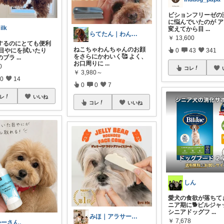
ビションフリーゼの
に悩んでいたのが 
ilk
変えてから目
...
らてたん｜わんこときどきスイーツ
￥
13,600
するのにとても便利
ねこちゃわんちゃんのお顔
 目やにを拭いたり
0
43
341
をさらにかわいく🥰 よく、
のブラ
...
お口周りに
...
0
コレ
￥
3,980～
0
14
0
0
7
レ
いいね
コレ
いいね
しん
愛犬の食欲が落ちて
ニア期に🐕ビルジャ
シニアドッグフ
...
みほ｜アラサー主婦｜共働き｜2児育児中
￥
7,678
かーさん。