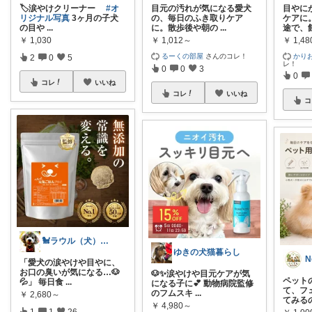
🏷️涙やけクリーナー
#オ
目元の汚れが気になる愛犬
目やに
リジナル写真
3ヶ月の子犬
の、毎日のふき取りケア
ケアに
の目や
...
に。散歩後や朝の
...
途で、
￥
1,030
￥
1,012～
￥
1,4
るーくの部屋
さんのコレ！
かり
2
0
5
レ！
0
0
3
0
コレ
いいね
コレ
いいね
コ
🐩ラウル（犬）と私の健康ROOM🐾
ゆきの犬猫暮らし
N
「愛犬の涙やけや目やに、
お口の臭いが気になる…🐶
🐶✨涙やけや目元ケアが気
ペット
💦」 毎日食
...
になる子に💕 動物病院監修
て、フ
のフムスキ
...
￥
2,680～
てみる
￥
4,980～
1
1
26