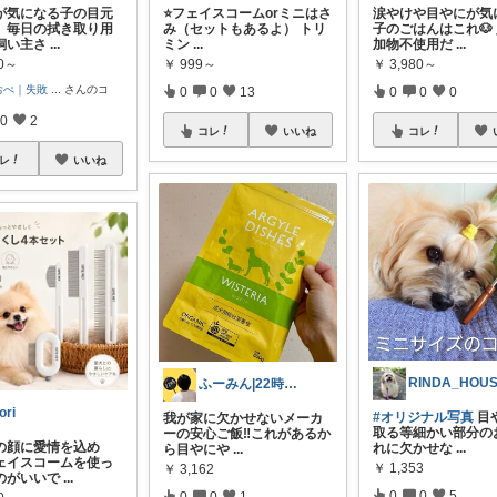
が気になる子の目元
⭐️フェイスコームorミニはさ
涙やけや目やにが気
。毎日の拭き取り用
み（セットもあるよ） トリ
子のごはんはこれ🐶
飼い主さ
...
ミン
...
加物不使用だ
...
80～
￥
999～
￥
3,980～
おぺ｜失敗
...
さんのコ
0
0
13
0
0
0
0
2
コレ
いいね
コレ
レ
いいね
RINDA_HOU
ふーみん|22時帰宅ナースの麹で時短ご飯
ori
#オリジナル写真
目
我が家に欠かせないメーカ
取る等細かい部分の
ーの安心ご飯‼️これがあるか
の顔に愛情を込め
れに欠かせな
...
ら目やにや
...
ェイスコームを使っ
￥
1,353
￥
3,162
のがいいで
...
0
0
5
0
0
1