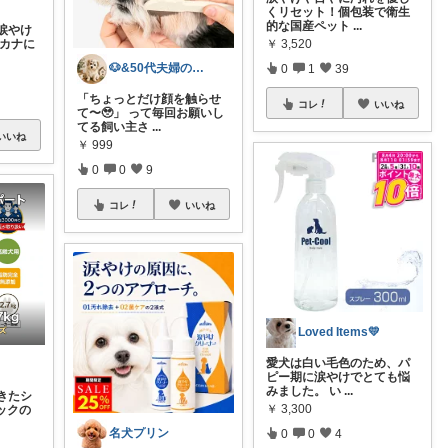
くリセット！個包装で衛生
的な国産ペット
...
涙やけ
￥
3,520
アカナに
🐶&50代夫婦の暮らし
0
1
39
「ちょっとだけ顔を触らせ
コレ
いいね
て〜🥹」 って毎回お願いし
てる飼い主さ
...
いいね
￥
999
0
0
9
コレ
いいね
Loved Items💛
愛犬は白い毛色のため、パ
ピー期に涙やけでとても悩
みました。 い
...
きたシ
￥
3,300
ックの
名犬プリン
0
0
4