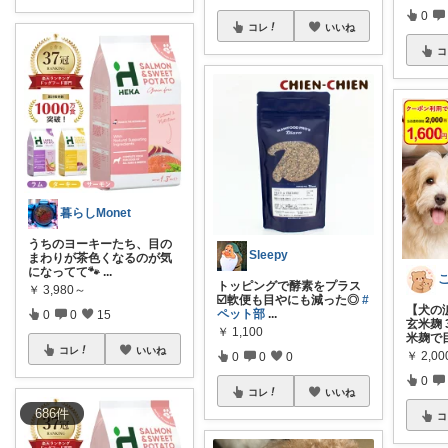
0
コレ
いいね
コ
暮らしMonet
うちのヨーキーたち、目の
Sleepy
まわりが茶色くなるのが気
になってて🐾
...
トッピングで酵素をプラス
￥
3,980～
☑️軟便も目やにも減った◎
#
【犬の
ペット部
...
0
0
15
玄米麹 
￥
1,100
米麹で
コレ
いいね
￥
2,00
0
0
0
0
コレ
いいね
686
件
コ