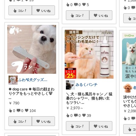
￥
1,0
0
0
5
0
コレ
いいね
コレ
いいね
コ
ふわ🫧犬グッズ┊育児┊美容
みるくパンチ
❅ dog care ❅ 毎日の顔まわ
りケアをもっとやさしく🐻
＼ 犬・猫も風呂キャン ／ 猛
涙やけ
...
暑のシャワー、猫も飼い主
いても
もツラい
...
￥
790
やさし
￥
2,970～
0
0
104
￥
2,0
0
0
39
0
コレ
いいね
コレ
いいね
コ