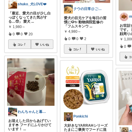
shuko_犬LOVE❤️
クウの日常@ご購入ありがとうございます
「最近、愛犬の目が少し白
m
っぽくなってきた気がす
愛犬の目元ケアを毎日の習
る…🥺」 愛犬
...
慣に🐶✨ 動物病院監修の
お世話
「フムスキンウ
...
￥
1,980～
です。
￥
4,980～
顔周り
0
0
20
0
0
2
￥
1,00
コレ
いいね
0
コレ
いいね
コ
わんちゃんと暮らすお家
Ponkichi
お迎えした日からあげてい
ます🍚 フードにふりかけて
大好きなYARRAHシリーズ
います！
...
たまにご褒美でフードに混