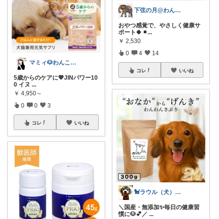
下弦の月@わんにゃん日和
おやつ感覚で、やさしく健康サ
ポート🍀 ◾
...
￥
2,530
0
4
14
マミィ🐶わんこと暮らす｜お得情報係
コレ
いいね
5歳からのケアに💖JINパワー10
0 イヌ
...
￥
4,950～
0
0
3
コレ
いいね
🐩ラウル（犬）と私の健康ROOM🐾
＼国産・無添加✨毎日の健康習
慣に🐶💕／
...