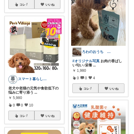
コレ
いいね
ろわのおうち 愛犬と暮らす雑貨たち
#オリジナル写真
お肉の香ばし
い匂い♪栄養
...
￥
1,980
0
0
4
スマート暮らしラボ
老犬や老猫の元気や食欲低下の
コレ
いいね
悩みに寄り添う
...
￥
5,980
0
0
10
コレ
いいね