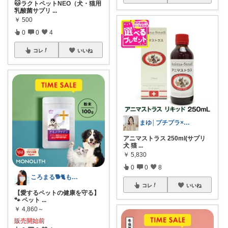
🐱ラクトペットNEO（犬・猫用
乳酸菌サプリ
...
￥
500
0
0
4
コレ
いいね
まゆ│プチプラ×ご褒美スイーツ
アニマストラス 250ml(サプリ
犬 猫
...
￥
5,830
0
0
8
ころまる🐕🐈もふもふ愛好家💓
コレ
いいね
【愛するペットの健康を守る】
🐾 ペット
...
￥
4,860～
販売開始前