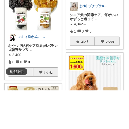
まゆ│プチプラ×ご褒美スイーツ
シニア犬の関節ケア、何がいい
かずっと迷って
...
￥
4,342～
1
0
5
マミィ🐶わんこと暮らす｜お得情報係
コレ
いいね
おやつで結石ケア🐶尿pHバラン
ス調整サプリ
...
￥
3,400
0
0
0
6,441
件
コレ
いいね
マミィ🐶わんこと暮らす｜お得情報係
🉐初回50%OFFクーポン💖ごは
んにかける
...