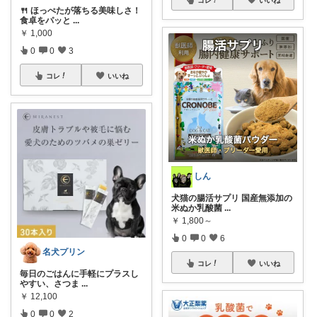
コレ
いいね
🍴 ほっぺたが落ちる美味しさ！
食卓をパッと
...
￥
1,000
0
0
3
コレ
いいね
しん
犬猫の腸活サプリ 国産無添加の
米ぬか乳酸菌
...
￥
1,800～
0
0
6
名犬プリン
コレ
いいね
毎日のごはんに手軽にプラスし
やすい、さつま
...
￥
12,100
0
0
2