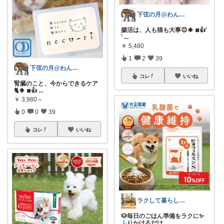
下弦の月@わんにゃん日和
腸活は、人も猫も大事😊🍀 ◾︎👍′
′
...
￥
5,480
1
2
39
下弦の月@わんにゃん日和
コレ
いいね
腎臓のこと、今からできるケア
🐈🍀 ◾︎👍
...
￥
3,980～
0
0
39
コレ
いいね
ラクして暮らしたい部
🐶毎日のごはん準備をラクに✨
ふりかけるだけ
...