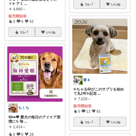
ト✨ アミ
...
コレ
いいね
￥
4,860～
販売開始前
0
0
42
コレ
いいね
春🌷
✨ちゃる🐶がこのサプリを始め
て丸2年✨記念
...
￥
7,020～
販売開始前
ちくち
0
13
81
🐶👀🤎 愛犬の毎日のアイケア習
慣に✨ 毎
...
コレ
いいね
￥
1,414～
0
0
28