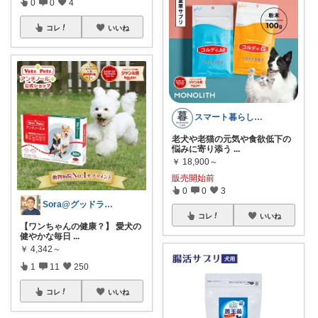
0
0
4
コレ
いいね
スマート暮らしラボ
老犬や老猫の元気や食欲低下の
悩みに寄り添う
...
￥
18,900～
販売開始前
0
0
3
Sora@グッドライフ
コレ
いいね
【ワンちゃんの健康？】 愛犬の
健やかな毎日
...
￥
4,342～
1
11
250
コレ
いいね