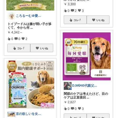
￥
3,300
0
2
3
ころるーむ＠愛犬ころと賃貸暮らし🐩
コレ
いいね
トイプードルは膝が弱い子が多
くて、今から何
...
￥
4,342～
0
0
2
コレ
いいね
D.N🐶40代親父の愛犬との暮らし
関節のケアは考えたけど、目の
ケアは正直後回
...
￥
2,827
0
0
3
京の欲しいを女性に向けて