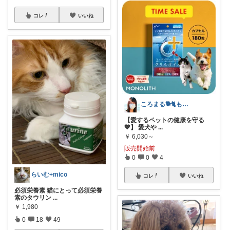
コレ
いいね
ころまる🐕🐈もふもふ愛好家💓
【愛するペットの健康を守る
💖】 愛犬や
...
￥
6,030～
販売開始前
0
0
4
らいむ+mico
コレ
いいね
必須栄養素 猫にとって必須栄養
素のタウリン
...
￥
1,980
0
18
49