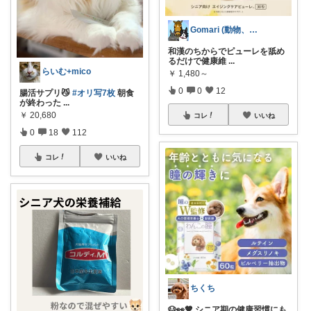
Gomari (動物、ハンドメイド好き)
和漢のちからでピューレを舐め
るだけで健康維
...
らいむ+mico
￥
1,480～
0
0
12
腸活サプリ😼
#オリ写7枚
朝食
が終わった
...
￥
20,680
コレ
いいね
0
18
112
コレ
いいね
ちくち
🐶👀🤎 シニア期の健康習慣にも