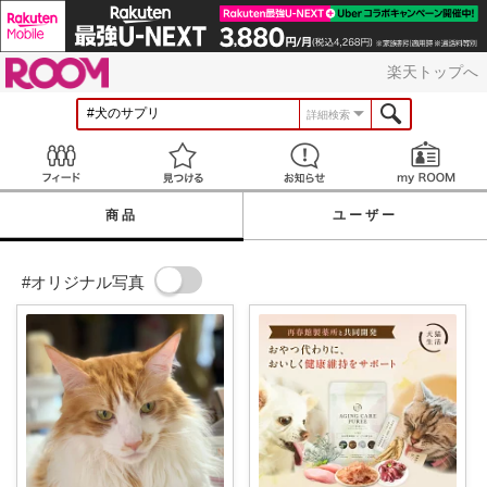
ROOM
楽天トップへ
詳細検索
Feed
見つける
お知らせ
商品
ユーザー
#オリジナル写真