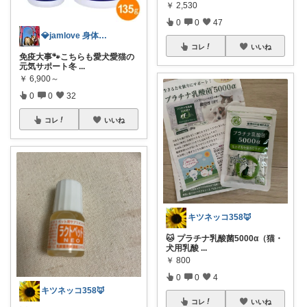
￥
2,530
0
0
47
💎jamlove 身体に優しく
コレ
いいね
免疫大事🐾こちらも愛犬愛猫の
元気サポート冬
...
￥
6,900～
0
0
32
コレ
いいね
キツネッコ358🦊
🐱 プラチナ乳酸菌5000α（猫・
犬用乳酸
...
￥
800
0
0
4
キツネッコ358🦊
コレ
いいね