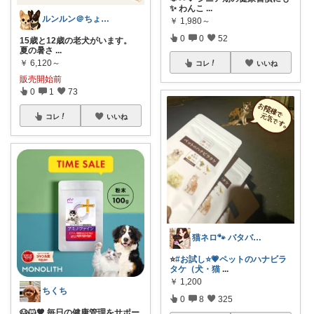
✨ わんこ
...
ルンルン＠ちょいラク暮らし
￥
1,980～
0
0
52
15歳と12歳の老犬がいます。
夏の暑さ
...
￥
6,120～
コレ
いいね
販売開始前
0
1
73
コレ
いいね
猫ネロ🐾 バタバタで🙏中々来れないの
⭐
#お試し⭐💗ペットのハナビラ
タケ（犬・猫
...
￥
1,200
ちくち
0
8
325
🐶🐱🤎 毎日の健康管理をサポー