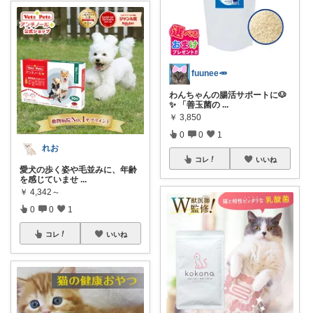
fuunee🥕
わんちゃんの腸活サポートに🐶
✨ 「善玉菌の
...
￥
3,850
0
0
1
れお
コレ
いいね
愛犬の歩く姿や毛並みに、年齢
を感じていませ
...
￥
4,342～
0
0
1
コレ
いいね