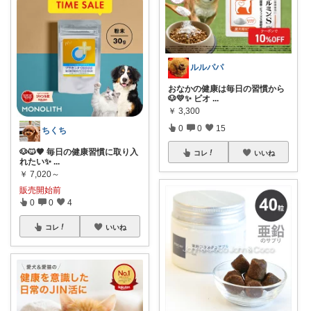
ルルパパ
おなかの健康は毎日の習慣から
🐶💛✨ ビオ
...
￥
3,300
0
0
15
ちくち
🐶🐱🤎 毎日の健康習慣に取り入
コレ
いいね
れたい✨
...
￥
7,020～
販売開始前
0
0
4
コレ
いいね