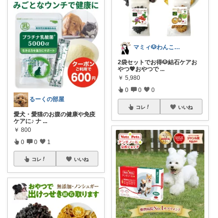
マミィ🐶わんこと暮らす｜お得情報係
2袋セットでお得🐶結石ケアお
やつ💖おやつで
...
￥
5,980
0
0
0
るーくの部屋
コレ
いいね
愛犬・愛猫のお腹の健康や免疫
ケアに♪ ナ
...
￥
800
0
0
1
コレ
いいね