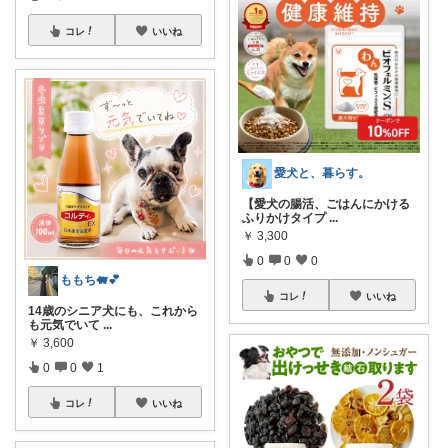
コレ
いいね
愛犬と、暮らす。
【愛犬の腸活、ごはんにかける
ふりかけタイプ
...
￥
3,300
0
0
0
ももち🐖💕
コレ
いいね
14歳のシニア犬にも、これから
も元気でいて
...
￥
3,600
0
0
1
コレ
いいね