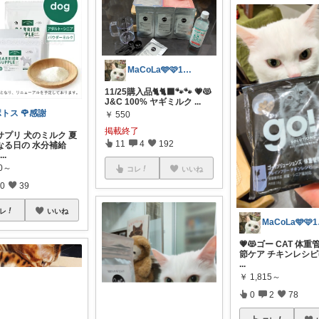
MaCoLa🩵🩷1号店閉店です🙇
11/25購入品🐈🐈‍⬛🐾🐾 💗😻
J&C 100% ヤギミルク
...
トス 🌹感謝
￥
550
掲載終了
サプリ 犬のミルク 夏
11
4
192
なる日の 水分補給
...
50～
コレ
いいね
0
39
レ
いいね
Ma
💗😻ゴー CAT 体重
節ケア チキンレシピ(5
...
￥
1,815～
0
2
78