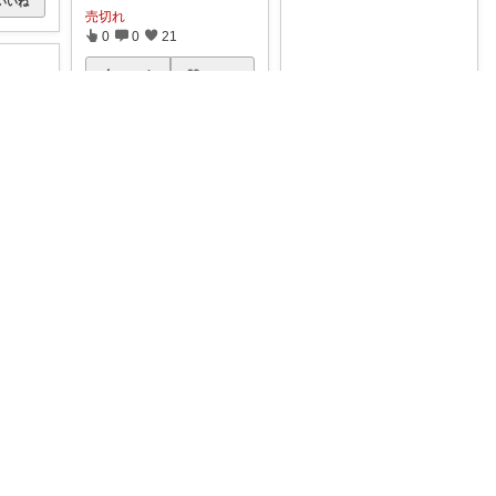
いいね
売切れ
0
0
21
コレ
いいね
MaCoLa🩵🩷1号店閉店です🙇
💗😻ゴー CAT 消化+腸の健
康ケア 古代穀物を使用した
サーモ
...
￥
1,815～
0
0
66
羅妃ママ🐈💎ｾｰﾙは毎回完走🏃
コレ
いいね
ご飯🍚
#
ズが
...
いいね
MaCoLa🩵🩷1号店閉店です🙇
🆕🐾今や飽きちゃった(*ﾉω<
*)ｱﾁｬ~🌟 ̖́-
#7/2
...