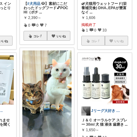
ス イン
【
#犬用品
🐶】素材にこだ
🌿犬猫用ウェットフード(栄
しっとり
わったドッグフード💕POC
養補完食) DHA､EPAが豊富
HI（ポチ
...
なイ
...
￥
2,390～
￥
1,606
掲載終了
0
0
7
1
0
33
コレ
いいね
いいね
コレ
いいね
🌿8/3🍞ありがとう🙇‍♀
Jリーグ大好き 🦁ゲート😪💤
れませ
Ｊ＆Ｃ オーラルケア スプレ
音を聞く
ー 30ml 犬 猫 液体 歯磨き
...
￥
1,650～