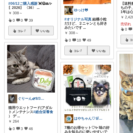
#06/12ご購入感謝
💓😂🙏✨️
【送料
〖2026〗 〈36〉
...
ちの子
ゆっけ🐸
1年は
￥
308～
￥
2,4
#オリジナル写真
結構小粒
0
0
39
だけど、２ニャンとも好き
売切れ
みたいです
...
0
コレ
いいね
￥
308～
コ
0
10
49
コレ
いいね
ぐりーん🌿8/3🍞ありがとう🙇‍♀
猫用ウエットフード(アダル
トメンテナンス
#総合栄養食
） デ
...
はやちゃん♡🛒✨感謝です💖🙏✨
￥
264
7種のお得セット♡✨ 味の好
0
3
46
みを知るのに使いやすいで