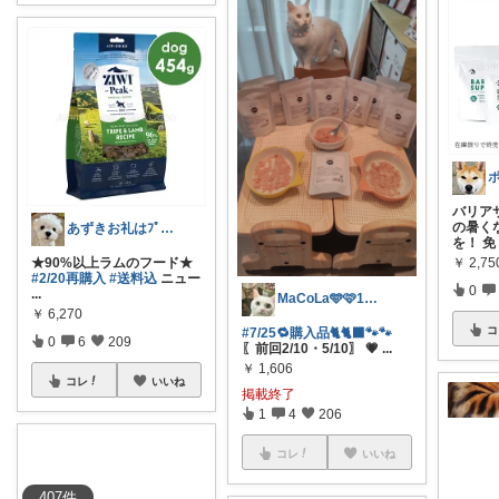
ポ
バリア
の暑く
あずきお礼はﾌﾟﾛﾌにて🐢💦
を！ 免
￥
2,7
★90%以上ラムのフード★
#2/20再購入
#送料込
ニュー
0
...
MaCoLa🩵🩷1号店閉店です🙇
￥
6,270
コ
#7/25🔁購入品🐈🐈‍⬛🐾🐾
0
6
209
〖前回2/10・5/10〗 💗
...
￥
1,606
コレ
いいね
掲載終了
1
4
206
コレ
いいね
407
件