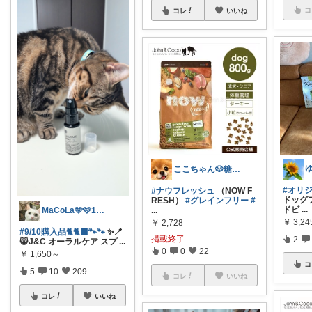
コ
コレ
いいね
ここちゃん🐶糖代謝大事だよ 感謝💕
#オリ
#ナウフレッシュ
（NOW F
ドッグ
RESH）
#グレインフリー
#
ドビ
...
...
MaCoLa🩵🩷1号店閉店です🙇
￥
3,24
￥
2,728
#9/10購入品🐈🐈‍⬛🐾🐾
✨🪥
掲載終了
2
😸J&C オーラルケア スプ
...
0
0
22
￥
1,650～
コ
5
10
209
コレ
いいね
コレ
いいね