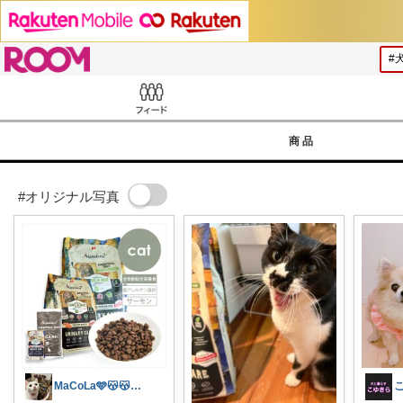
ROOM
Feed
商品
#オリジナル写真
MaCoLa🩵😽😽🩷②🫶✨