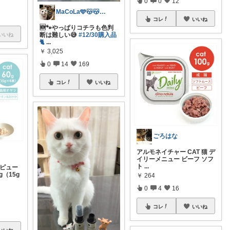
0
0
12
MaCoLa🩵😽😽🩷②🫶✨
コレ
いいね
🆕🐾やっぱりコチラも色判
断は難しい😅‪‪
#12/30購入品
いいね
🐈
...
￥
3,025
0
14
169
コレ
いいね
ごろはな
アルモネイチャー CAT 猫 デ
イリーメニュー ビーフ ソフ
ト
...
ーピュー
g（15g
￥
264
0
4
16
コレ
いいね
いいね