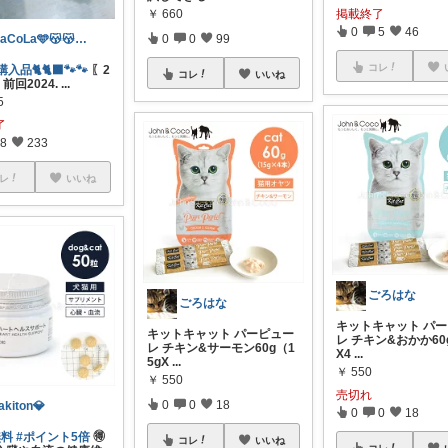
掲載終了
￥
660
0
5
46
MaCoLa🩵😽😽🩷②🫶✨
0
0
99
コレ
購入品🐈🐈‍⬛🐾🐾
〖2
コレ
いいね
前回2024.
...
5
了
8
233
レ
いいね
ごろはな
ごろはな
キットキャット パ
キットキャット パーピュー
レ チキン&おかか60
レ チキン&サーモン60g（1
X4
...
5gX
...
￥
550
￥
550
売切れ
0
0
18
akiton💎
0
0
18
無料
#ポイント5倍
🉐
コレ
いいね
コレ