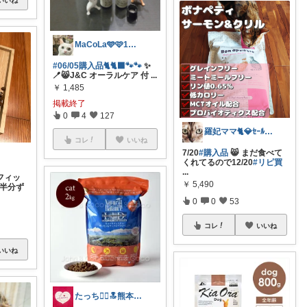
MaCoLa🩵🩷1号店閉店です🙇
#06/05購入品🐈🐈‍⬛🐾🐾
✨
🪥😸J&C オーラルケア 付
...
￥
1,485
掲載終了
0
4
127
羅妃ママ🐈💎ｾｰﾙは毎回完走🏃
コレ
いいね
7/20
#購入品
😸 まだ食べて
くれてるので12/20
#リピ買
...
フィッ
￥
5,490
て半分ず
0
0
53
コレ
いいね
いいね
たっち🙇‍♀️🔝熊本Rｸﾗｯﾁ募金