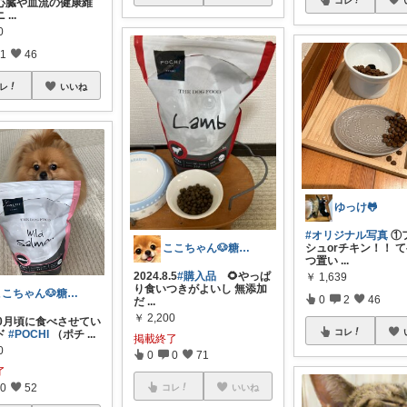
心臓や血流の健康維
ニ
...
0
1
46
レ
いいね
ゆっけ🐸
#オリジナル写真
①
シュorチキン！！ 
ここちゃん🐶糖代謝大事だよ 感謝💕
つ置い
...
2024.8.5
#購入品
🌻やっぱ
￥
1,639
り食いつきがよいし 無添加
ここちゃん🐶糖代謝大事だよ 感謝💕
0
2
46
だ
...
￥
2,200
.10月頃に食べさせてい
コレ
ド
#POCHI
（ポチ
...
掲載終了
0
0
0
71
了
0
52
コレ
いいね