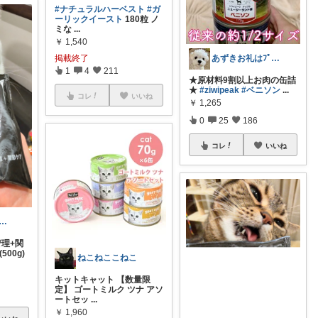
#ナチュラルハーベスト
#ガ
ーリックイースト
180粒 ノ
ミな
...
￥
1,540
あずきお礼はﾌﾟﾛﾌにて🐢💦
掲載終了
1
4
211
★原材料9割以上お肉の缶詰
★
#ziwipeak
#ベニソン
...
コレ
いいね
￥
1,265
0
25
186
コレ
いいね
CoLa🩵🩷1号店閉店です🙇
管理+関
00g)
ねこねここねこ
キットキャット 【数量限
定】 ゴートミルク ツナ アソ
ートセッ
...
￥
1,960