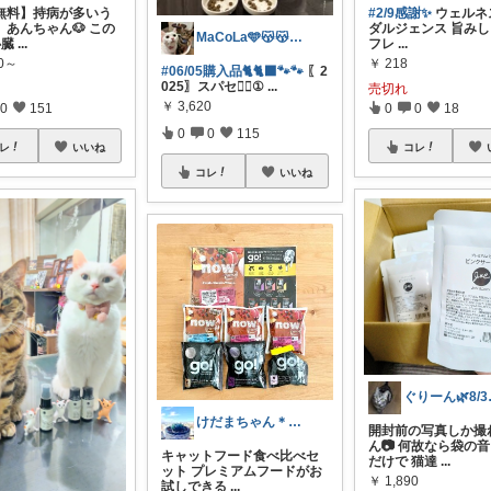
無料】持病が多いう
#2/9感謝✨
ウェルネ
、あんちゃん🐶 この
ダルジェンス 旨み
MaCoLa🩵😽😽🩷②🫶✨
心臓
...
フレ
...
20～
￥
218
#06/05購入品🐈🐈‍⬛🐾🐾
〖2
025〗スパセ🏃‍♀️①
...
売切れ
￥
3,620
0
151
0
0
18
0
0
115
レ
いいね
コレ
コレ
いいね
ぐりーん
けだまちゃん＊ゆるゆるマイペース☺︎
開封前の写真しか撮
ん📷 何故なら袋の
キャットフード食べ比べセ
だけで 猫達
...
ット プレミアムフードがお
￥
1,890
試しできる
...