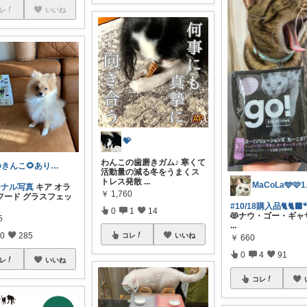
レ
いいね
💝
わんこの歯磨きガム♪ 寒くて
ゆきんこ🌻ありがとうございます💕
活動量の減る冬をうまくス
トレス発散
...
Ma
ジナル写真
キア オラ
￥
1,760
フード グラスフェッ
#10/18購入品🐈🐈‍⬛
0
1
14
😻ナウ・ゴー・ギャ
5
...
0
285
コレ
いいね
￥
660
0
4
91
レ
いいね
コレ