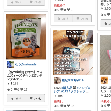
犬猫の
コレ
いいね
持、シ
掲載終了
￥
3,70
0
0
3
0
コレ
いいね
コ
なつのnaturadeliaありがとう
【猫の歯磨きおやつ】ウィ
ムズィーズ チキン127g デ
ンタルケ
...
羅妃ママ🐈💎ｾｰﾙは毎回完走🏃
￥
1,188
2024
12/20
#購入品
😸
#アンブロ
0
0
17
たフー
シア
#CAT
#クラシック
...
￥
2,20
￥
495
コレ
いいね
掲載終
売切れ
0
0
0
36