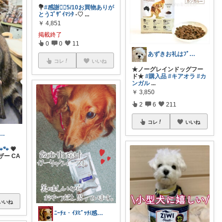
💐
#感謝🙇‍♀️5/10お買物ありが
とうｺﾞｻﾞｲﾏｼﾀ
-♡
...
￥
4,851
掲載終了
0
0
11
あずきお礼はﾌﾟﾛﾌにて🐢💦
コレ
いいね
★ノーグレインドッグフー
ド★
#購入品
#キアオラ
#カ
ンガル
...
￥
3,850
2
6
211
コレ
いいね
CoLa🩵🩷1号店閉店です🙇
🐾
💗
ザー CA
いいね
ﾆｰﾁｪ・ｲﾇﾋﾞｯﾁ/感謝✨主に購入