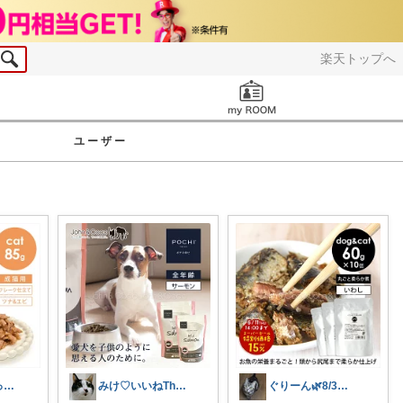
楽天トップへ
お知らせ
ユーザー
ごぶりんきゃっと@感謝(*≧▽≦*)ゞ
みけ♡いいねThanks☆
ぐりーん🌿8/3🍞ありがとう🙇‍♀