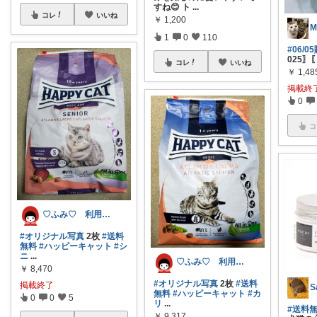
すね😊 ト
...
コレ
いいね
￥
1,200
1
0
110
#06/05
025〗〖
コレ
いいね
￥
1,48
掲載終
0
コ
♡ふみ♡ 利用停止中…。
#オリジナル写真
2枚
#送料
無料
#ハッピーキャット
#シ
ニ
...
♡ふみ♡ 利用停止中…。
￥
8,470
#オリジナル写真
2枚
#送料
掲載終了
S
無料
#ハッピーキャット
#カ
0
0
5
リ
...
#送料
￥
9,317