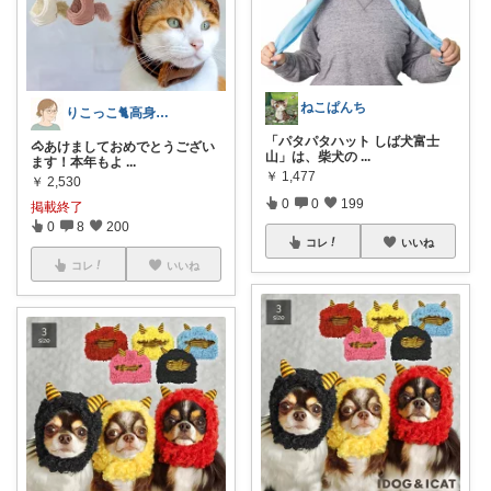
ねこぱんち
りこっこ🐈高身長の猫好き🐢
「パタパタハット しば犬富士
🐴あけましておめでとうござい
山」は、柴犬の
...
ます！本年もよ
...
￥
1,477
￥
2,530
0
0
199
掲載終了
0
8
200
コレ
いいね
コレ
いいね