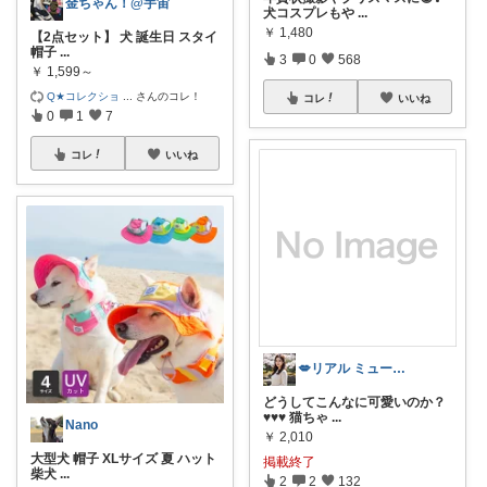
金ちゃん！@宇宙
犬コスプレもや
...
￥
1,480
【2点セット】 犬 誕生日 スタイ
帽子
...
3
0
568
￥
1,599～
Q★コレクショ
...
さんのコレ！
コレ
いいね
0
1
7
コレ
いいね
💋リアル ミューズ💋
どうしてこんなに可愛いのか？
♥♥♥ 猫ちゃ
...
Nano
￥
2,010
大型犬 帽子 XLサイズ 夏 ハット
掲載終了
柴犬
...
2
2
132