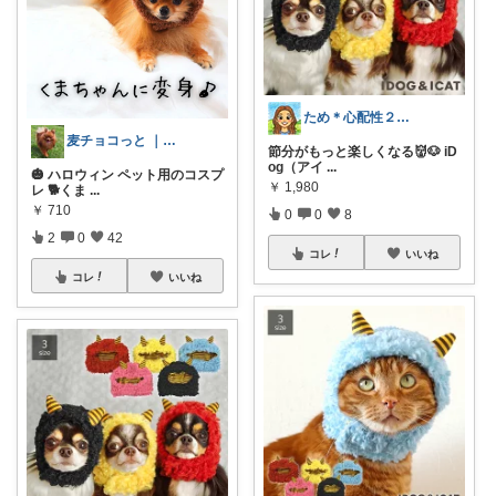
ため＊心配性２歳児ママ
麦チョコっと ｜ キッズ＆ベビー 夏
節分がもっと楽しくなる👹🐶 iD
og（アイ
...
🎃 ハロウィン ペット用のコスプ
￥
1,980
レ 🐕くま
...
￥
710
0
0
8
2
0
42
コレ
いいね
コレ
いいね