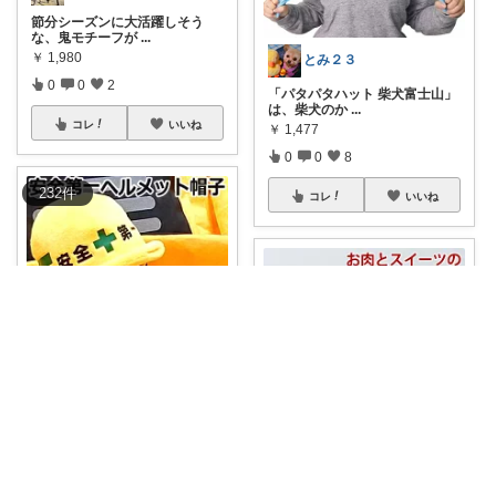
節分シーズンに大活躍しそう
な、鬼モチーフが
...
￥
1,980
とみ２３
0
0
2
「パタパタハット 柴犬富士山」
は、柴犬のか
...
コレ
いいね
￥
1,477
0
0
8
232
件
コレ
いいね
ドン・タコス 防災⚠️生活雑貨アウトドア
🐶【安全第一⚠️わんこの工事現
場スタイル👷
...
￥
1,600～
ヨハクの思考｜noteで違和感を綴る