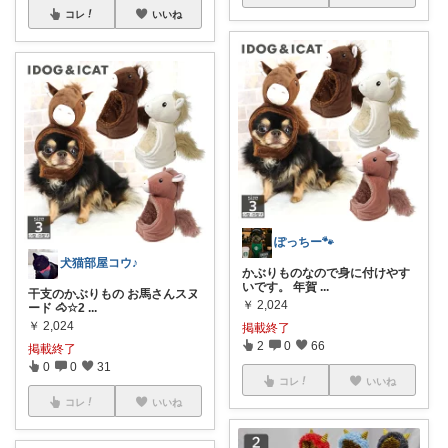
コレ
いいね
ぽっちー🐾
犬猫部屋コウ♪
かぶりものなので身に付けやす
いです。 年賀
...
干支のかぶりもの お馬さんスヌ
￥
2,024
ード 🐴☆2
...
￥
2,024
掲載終了
2
0
66
掲載終了
0
0
31
コレ
いいね
コレ
いいね