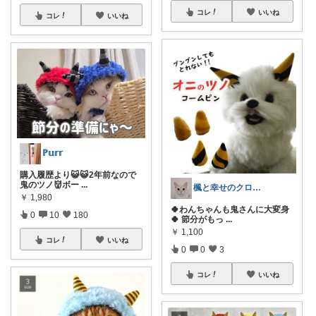
コレ
いいね
コレ
いいね
ℙ𝕦𝕣𝕣
購入履歴より😺😺2年前なので
鬼のツノ👹ボー
...
楓と幸せのクローバー🍀
￥
1,980
🍀わんちゃんも鬼さんに大変身
0
10
180
🍀 節分がもっ
...
￥
1,100
コレ
いいね
0
0
3
コレ
いいね