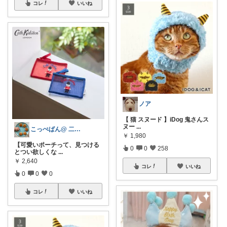
コレ
いいね
ノア
【 猫 スヌード 】iDog 鬼さんス
ヌー
...
こっぺぱん@ 二児ママのお得生活術🧺
￥
1,980
【可愛いポーチって、見つける
0
0
258
とつい欲しくな
...
￥
2,640
コレ
いいね
0
0
0
コレ
いいね