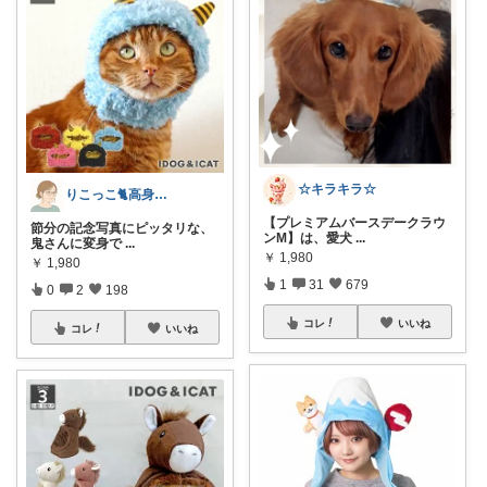
☆キラキラ☆
りこっこ🐈高身長の猫好き🐢
【プレミアムバースデークラウ
節分の記念写真にピッタリな、
ンM】は、愛犬
...
鬼さんに変身で
...
￥
1,980
￥
1,980
1
31
679
0
2
198
コレ
いいね
コレ
いいね