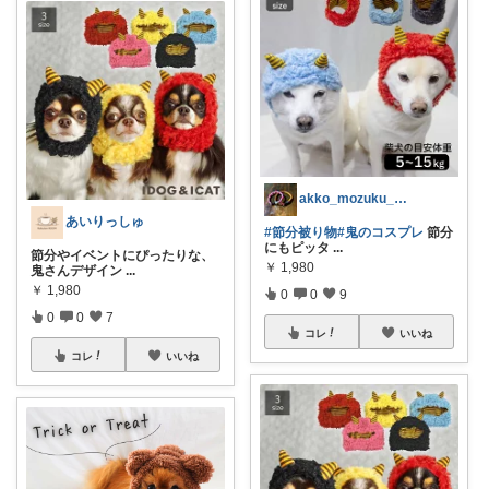
akko_mozuku_mugisuke
あいりっしゅ
#節分被り物
#鬼のコスプレ
節分
にもピッタ
...
節分やイベントにぴったりな、
￥
1,980
鬼さんデザイン
...
￥
1,980
0
0
9
0
0
7
コレ
いいね
コレ
いいね