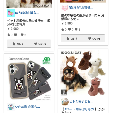
猫ひげ@お猫様のお世話係🐾
ゆう🐹経由購入感謝🙇‍♀️
猫の呼吸壱の型爪研ぎ一閃🔥 お
猫様にも使
...
ペット用節分の鬼の被り物！ 節
￥
1,980
分の記念写真
...
￥
1,980
0
0
4
0
0
5
コレ
いいね
コレ
いいね
ヒトミ🌼子ども3人ママ
いかめ氏 @暮らしを整えるガジェット
【
#ペット用かぶりもの
】 かが
みもちに
...