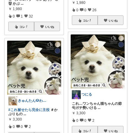
￥
1,980
👹 かぶ
...
￥
1,980
0
0
26
0
1
32
コレ
いいね
コレ
いいね
つにる
きゅんたん🐶わんこのいる暮らし｜40代
これ…ワンちゃん猫ちゃんの節
句ガチ勢いける
...
#これ被せたら完全に主役
＃か
￥
3,300
ぶりもの
...
￥
3,300
0
0
2
0
0
2
コレ
いいね