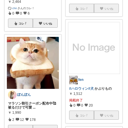
￥
2,464
chii
さんのコレ！
コレ
いいね
0
0
6
コレ
いいね
fen
#ハロウィン
#犬
かぶりもの
￥
1,512
ぽんぽん
掲載終了
マラソン割引クーポン配布中🥰
0
0
20
被るだけで可愛
...
￥
1,990
コレ
いいね
2
12
178