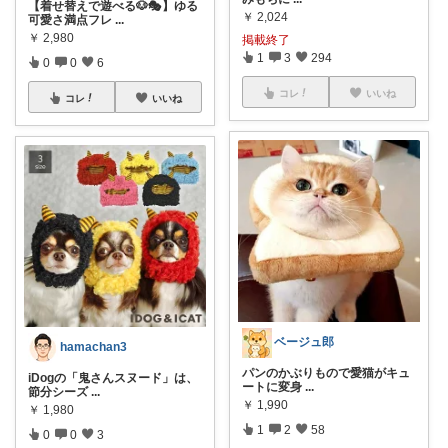
【着せ替えで遊べる🐶🎭】ゆる
￥
2,024
可愛さ満点フレ
...
￥
2,980
掲載終了
1
3
294
0
0
6
コレ
いいね
コレ
いいね
ベージュ郎
hamachan3
パンのかぶりもので愛猫がキュ
iDogの「鬼さんスヌード」は、
ートに変身
...
節分シーズ
...
￥
1,990
￥
1,980
1
2
58
0
0
3