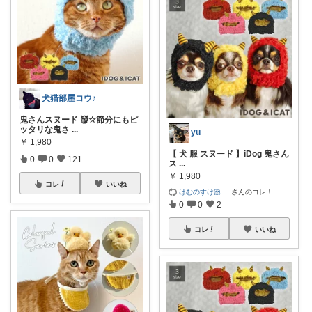
犬猫部屋コウ♪
鬼さんスヌード 👹☆節分にもピ
ッタリな鬼さ
...
yu
￥
1,980
【 犬 服 スヌード 】iDog 鬼さん
0
0
121
ス
...
￥
1,980
コレ
いいね
はむのすけ🐹
...
さんのコレ！
0
0
2
コレ
いいね