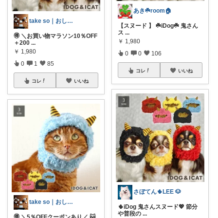
あき☘️room🏠
take so｜おしゃれ家電と便利グッズ
【スヌード 】 ☘️iDog☘️ 鬼さん
ス
...
🉐 ＼お買い物マラソン10％OFF
￥
1,980
＋200
...
￥
1,980
0
0
106
0
1
85
コレ
いいね
コレ
いいね
さぼてん🌵LEE 🐶
take so｜おしゃれ家電と便利グッズ
🌵iDog 鬼さんスヌード💖 節分
や普段の
...
🉐 ＼5％OFFクーポンあり／ 🐱