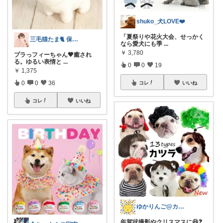
shuko_犬LOVE❤️
「夏祭りや花火大会、せっかく
三毛猫たま🐈 保育士⭐️健康オタク
なら愛犬にも季
...
￥
3,780
プラっフィーちゃん🤎癒され
る。ゆるい表情と
...
0
0
19
￥
1,375
0
0
36
コレ
いいね
コレ
いいね
ゆかりんご@カラフル好きママ
年賀状撮影やクリスマスに😆❓