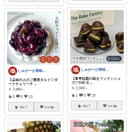
しゅがー@美味しいスイーツや雑貨紹介
しゅがー@美味しいスイーツや雑貨紹介
【🍫💚話題の味をフィナンシェ
【🍒🧀大人のご褒美タルト♡ダ
で♡THE B
...
ークチェリーチ
...
￥
2,380～
￥
3,980～
1
0
25
0
0
13
コレ
いいね
コレ
いいね