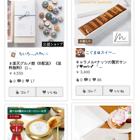
こぐま🥮スイーツ大好き😍
ちいろ𓂃𓂂𖡼.𖤣𖥧𓈒◌܀
キャラメル×ナッツの贅沢サン
🌷楽天グルメ館《B配送》 《送
ド🤎🥜✨💕 「
...
料無料》 ◻
...
￥
3,400
￥
4,550
0
0
86
0
0
17
コレ
いいね
コレ
いいね