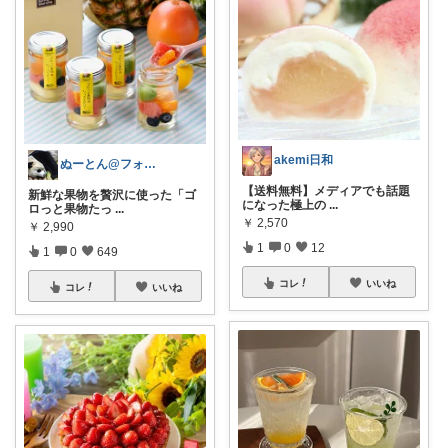
akemi日和
ぬーとん@フォロバ100％
【送料無料】メディアでも話題
新鮮な果物を贅沢に使った「ゴ
になった極上の
...
ロっと果物たっ
...
￥
2,570
￥
2,990
1
0
12
1
0
649
コレ
いいね
コレ
いいね