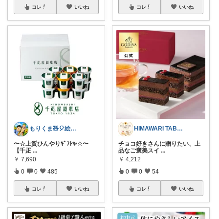
コレ
いいね
コレ
いいね
もりくま🧸🎈絵本・スイーツ・酒他🙇
HIMAWARI TABLE🌼
〜☆上質ひんやりｷﾞﾌﾄ✨☆〜
チョコ好きさんに贈りたい、上
【千疋
...
品なご褒美スイ
...
￥
7,690
￥
4,212
0
0
485
0
0
54
コレ
いいね
コレ
いいね