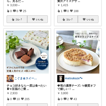
ら。見るだ
...
贅沢アイスデザ
...
￥
3,030～
￥
1,415
0
0
25
1
0
188
コレ
いいね
コレ
いいね
こぐま🥮スイーツ大好き😍
matsukaze🐾
チョコ好きなら一度は食べたい
🍓苺の濃厚チーズ♪ ✨糖質オフ
🍫✨至福のご褒
...
で嬉しい！
...
￥
2,933
￥
3,800
0
10
205
0
2
43