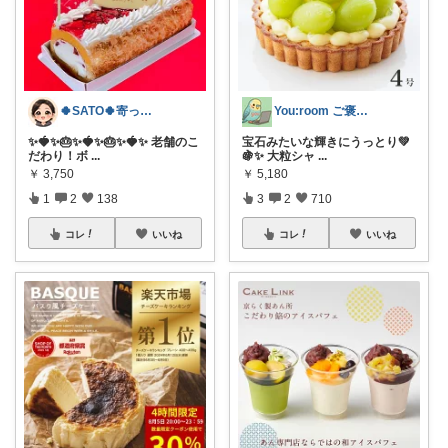
🍀SATO🍀寄って、見てらっしゃい！
You:room ご褒美スイーツ🧁
✨🍓✨🎂✨🍓✨🎂✨🍓✨ 老舗のこ
宝石みたいな輝きにうっとり💚
だわり！ボ
...
🍇✨ 大粒シャ
...
￥
3,750
￥
5,180
1
2
138
3
2
710
コレ
いいね
コレ
いいね