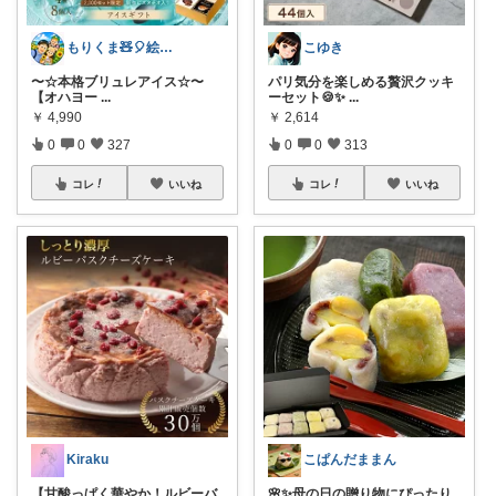
もりくま🧸🎈絵本・スイーツ・酒他🙇
こゆき
〜☆本格ブリュレアイス☆〜
パリ気分を楽しめる贅沢クッキ
【オハヨー
...
ーセット🍪✨
...
￥
4,990
￥
2,614
0
0
327
0
0
313
コレ
いいね
コレ
いいね
Kiraku
こぱんだままん
【甘酸っぱく華やか！ルビーバ
🌸✨母の日の贈り物にぴったり