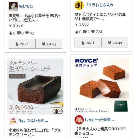
ゴリラおじさん☕️
ちむちむ
🍨✨【パティシエこだわりの逸
滋賀県、上品なお菓子を選びた
品】低脂質でヘ
...
い日に、近江八
...
￥
3,880
￥
2,808
0
2
724
0
0
42
コレ
いいね
コレ
いいね
しゅがー@美味しいスイーツや雑貨紹介
Ray ♡ｵｽｽﾒお中元ｷﾞﾌﾄ♡
【🥂🍫大人のご褒美♡ROYCE’
小麦粉を使わず仕上げた 「グル
生チョコ
...
テンフリーガ
...