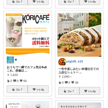
コレ
いいね
コレ
いいね
🍀
ysg145_s15
おうちで一瞬でカフェ気分☕🧊
一年中楽しみたい本場仕立ての
これ、想像以
...
上品なシュトー
...
￥
1,620
￥
2,660～
0
0
66
0
0
39
コレ
いいね
コレ
いいね