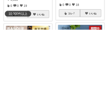
0
0
18
0
0
19
10,000
件
以上
コレ
いいね
コレ
いいね
🍀SATO🍀寄って、見てらっしゃい！
ハリン＠ご機嫌な暮らし💕
✨🍫✨🥮✨🍫✨🥮✨🍫✨ 甘すぎな
🌿 本日５日23:59まで！23%OF
い大人の甘
...
Fの
...
￥
4,990
￥
2,680～
3
1
130
0
0
212
コレ
いいね
コレ
いいね