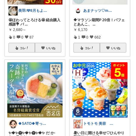
美羽:🩵8月もよろしくです🩵
あまナッツ♡mottoお取り寄せスイーツ
🤩ほわってとろける🤩 経由購入
🔶マラソン期間P 20倍！パフェ
感謝💐 バ
...
とあんこ、
...
￥
2,680～
￥
6,170
0
0
87
1
0
662
コレ
いいね
コレ
いいね
🍀SATO🍀寄って、見てらっしゃい！
トモトモ 美容 食品 子育てルーム
✨🍓✨🥝✨🍓✨🥝✨🍓✨ だ·か·
暑い日に開ける幸せ♡ひんやり