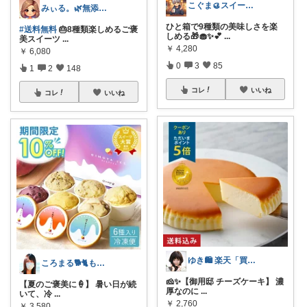
こぐま🥮スイーツ大好き😍
みぃる。🌿無添加・自然派
ひと箱で9種類の美味しさを楽
#送料無料
🎂8種類楽しめるご褒
しめる🎁🧁✨💕
...
美スイーツ
...
￥
4,280
￥
6,080
0
3
85
1
2
148
コレ
いいね
コレ
いいね
ゆき🛍️ 楽天「買ってよかった」を厳選
ころまる🐕🐈もふもふ愛好家💓
🧀✨【御用邸 チーズケーキ】 濃
【夏のご褒美に🍦】 暑い日が続
厚なのに
...
いて、冷
...
￥
2,760
￥
3,580