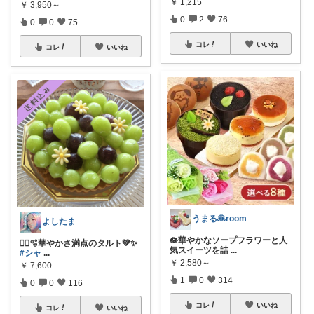
￥
1,215
￥
3,950～
0
2
76
0
0
75
コレ
いいね
コレ
いいね
うまる🥞room
よしたま
🪷華やかなソープフラワーと人
🏃‍♀️🫧華やかさ満点のタルト💚✨
気スイーツを詰
...
#シャ
...
￥
2,580～
￥
7,600
1
0
314
0
0
116
コレ
いいね
コレ
いいね