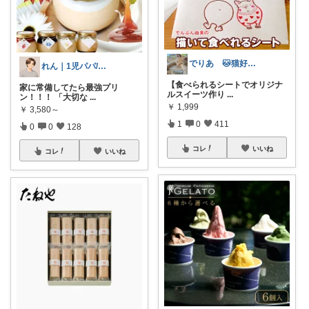
でりあ 🐱猫好きのグルメ
れん｜1児パパ/育児中👶
【食べられるシートでオリジナ
家に常備してたら最強プリ
ルスイーツ作り
...
ン！！！ 「大切な
...
￥
1,999
￥
3,580～
1
0
411
0
0
128
コレ
いいね
コレ
いいね