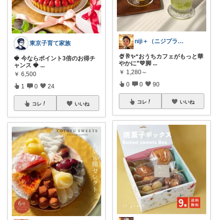
niji＋（ニジプラス）感謝しています
東京子育て家族
🍨🥂✨“おうちカフェがもっと華
🍓 今ならポイント3倍のお得チ
やかに”💛脚
...
ャンス 🍓
...
￥
1,280～
￥
6,500
0
0
90
1
0
24
コレ
いいね
コレ
いいね