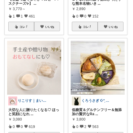
スクチーズ✨】
...
な熊本名物いき
...
￥
3,770～
￥
2,890
1
1
461
0
0
152
コレ
いいね
コレ
いいね
りこりす｜まいにちを楽しく♡
くろうさぎ ☪*̣̩ 経由購入感謝💐
大切な人に贈りたくなる♡ ほっ
低糖質＆グルテンフリー＆無添
と笑顔になれ
...
加の贅沢なRa
...
￥
3,080
￥
3,800
0
0
619
0
2
563