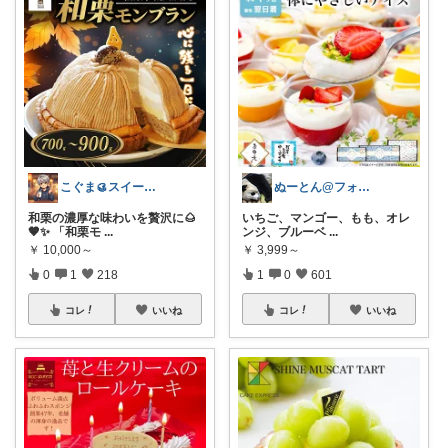
こぐま🥮スイーツ大好き😍
ぬーとん@フォロバ100％
和栗の濃厚な味わいを贅沢に🌰
いちご、マンゴー、もも、オレ
🤎✨ 「和栗モ
...
ンジ、ブルーベ
...
￥
10,000～
￥
3,999～
0
1
218
1
0
601
コレ
いいね
コレ
いいね